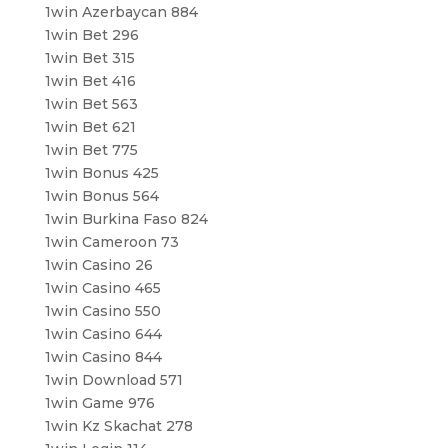
1win Azerbaycan 884
1win Bet 296
1win Bet 315
1win Bet 416
1win Bet 563
1win Bet 621
1win Bet 775
1win Bonus 425
1win Bonus 564
1win Burkina Faso 824
1win Cameroon 73
1win Casino 26
1win Casino 465
1win Casino 550
1win Casino 644
1win Casino 844
1win Download 571
1win Game 976
1win Kz Skachat 278