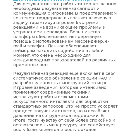
Для результативного работы интернет-казино
необходима результативная саппорт и
коммуникация с игроками. В представленном
контексте поддержка выполняет ключевую
задачу, гарантируя игроков быстрыми
реакциями на возникающие проблемы и
устранением неполадок. Большинство
платформ обеспечивают непрерывную
помощь с использованием мессенджер, e-
mail и телефон. Данное обеспечивает
геймерам находить содействие в любой
момент, что очень необходимо для
международных пользователей из различных
временных зон.
Результативная реакция ещё включает в себя
систематическое обновление секции FAQ и
разработку понятных инструкций по игре.
Игровые заведения, которые интенсивно
применяют современные техники,
используют роботы с элементами
искусственного интеллекта для обработки
стандартных запросов. Это не просто ускоряет
процесс получения ответов, но и ослабляет
давление на сотрудников поддержки. В
итоге, гости чувствуют себя более спокойно и
остаются верными к ресурсу, что содействует
росту базы клиентов и росту доходов