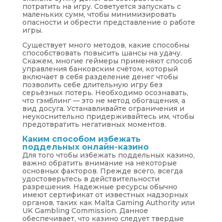
потратить на игру. Советуется запускать с
маленьких сумм, чтобы минимизировать
опасности и обрести представление о работе
игры.
Существует много методов, какие способны
способствовать повысить шансы на удачу.
Скажем, многие геймеры применяют способ
управления банковским счётом, который
включает в себя разделение денег чтобы
позволить себе длительную игру без
серьёзных потерь. Необходимо осознавать,
что гэмблинг — это не метод обогащения, а
вид досуга. Устанавливайте ограничения и
неукоснительно придерживайтесь им, чтобы
предотвратить негативных моментов.
Каким способом избежать
поддельных онлайн-казино
Для того чтобы избежать поддельных казино,
важно обратить внимание на некоторые
основных факторов. Прежде всего, всегда
удостоверьтесь в действительности
разрешения. Надежные ресурсы обычно
имеют сертификат от известных надзорных
органов, таких как Malta Gaming Authority или
UK Gambling Commission. Данное
обеспечивает, что казино следует твердые