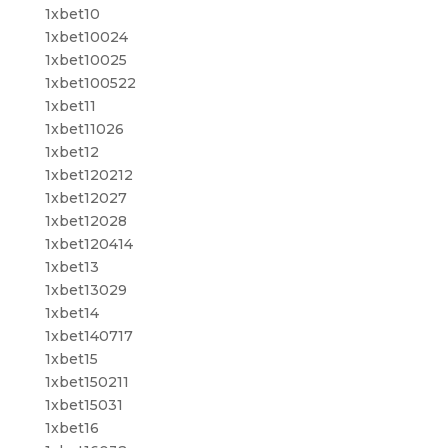
1xbet10
1xbet10024
1xbet10025
1xbet100522
1xbet11
1xbet11026
1xbet12
1xbet120212
1xbet12027
1xbet12028
1xbet120414
1xbet13
1xbet13029
1xbet14
1xbet140717
1xbet15
1xbet150211
1xbet15031
1xbet16