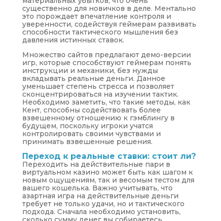
материальных убытков, что очень
существенно для новичков в деле. Ментально
это порождает впечатление контроля и
уверенности, содействуя геймерам развивать
способности тактического мышления без
давления истинных ставок.
Множество сайтов предлагают демо-версии
игр, которые способствуют геймерам понять
инструкции и механики, без нужды
вкладывать реальные деньги. Данное
уменьшает степень стресса и позволяет
сконцентрироваться на изучении тактик.
Необходимо заметить, что такие методы, как
Кент, способны содействовать более
взвешенному отношению к гэмблингу в
будущем, поскольку игроки учатся
контролировать своими чувствами и
принимать взвешенные решения.
Переход к реальные ставки: стоит ли?
Переходить на действительные пари в
виртуальном казино может быть как шагом к
новым ощущениям, так и весомым тестом для
вашего кошелька. Важно учитывать, что
азартная игра на действительные деньги
требует не только удачи, но и тактического
подхода. Сначала необходимо установить,
сколько сумму денег вы собираетесь