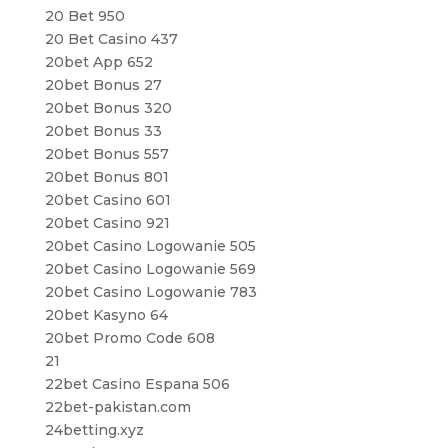
20 Bet 950
20 Bet Casino 437
20bet App 652
20bet Bonus 27
20bet Bonus 320
20bet Bonus 33
20bet Bonus 557
20bet Bonus 801
20bet Casino 601
20bet Casino 921
20bet Casino Logowanie 505
20bet Casino Logowanie 569
20bet Casino Logowanie 783
20bet Kasyno 64
20bet Promo Code 608
21
22bet Casino Espana 506
22bet-pakistan.com
24betting.xyz