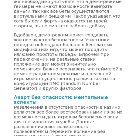
же необходимо учитывать, что в демо-режиме
геймеры не имеют возможность выиграть
деньги, так как все беты осуществляются
виртуальными фишками. Такое указывает, что
хотя бы если фортуна окажется на твоей
сторону, вы не сможете забрать добычу.
Вдобавок, демо-режим может создавать
ложное чувство безопасности. Участники
нередко побеждают больше в бесплатных
модификациях игр, что может породить
иллюзию простоты победы. Впрочем при
переключении на реальные ставки
положение дел может значительно
поменяться. Важно осознавать, что геймплей в
демонстрационном режиме и в реальной
игре может существенно различаться из-за
конфигураций RNG (Random Number
Generator) и других факторов.
Азарт без опасности: ментальные
аспекты
Развлечения в отсутствие опасности в казино
делаются все более востребованными из-за их
возможности дать игрокам безопасную зону
для тестирования и учебы. Данные
развлечения дают возможность
пользователям пережить волнение без