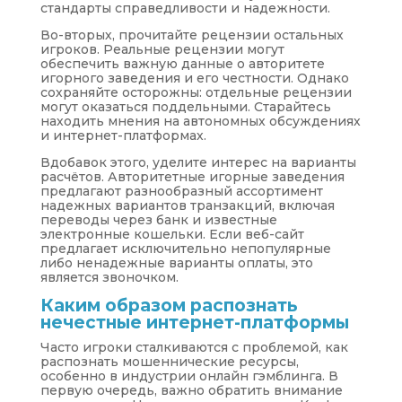
стандарты справедливости и надежности.
Во-вторых, прочитайте рецензии остальных
игроков. Реальные рецензии могут
обеспечить важную данные о авторитете
игорного заведения и его честности. Однако
сохраняйте осторожны: отдельные рецензии
могут оказаться поддельными. Старайтесь
находить мнения на автономных обсуждениях
и интернет-платформах.
Вдобавок этого, уделите интерес на варианты
расчётов. Авторитетные игорные заведения
предлагают разнообразный ассортимент
надежных вариантов транзакций, включая
переводы через банк и известные
электронные кошельки. Если веб-сайт
предлагает исключительно непопулярные
либо ненадежные варианты оплаты, это
является звоночком.
Каким образом распознать
нечестные интернет-платформы
Часто игроки сталкиваются с проблемой, как
распознать мошеннические ресурсы,
особенно в индустрии онлайн гэмблинга. В
первую очередь, важно обратить внимание