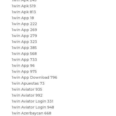
1win Apk 245
1win Apk 519
1win Apk 813
1win App 18
1win App 222
1win App 269
1win App 279
1win App 323
1win App 385
1win App 568
1win App 733
1win App 96
1win App 975
1win App Download 796
1win Apuestas 73
1win Aviator 935
1win Aviator 992
1win Aviator Login 331
1win Aviator Login 948
1win Azerbaycan 668