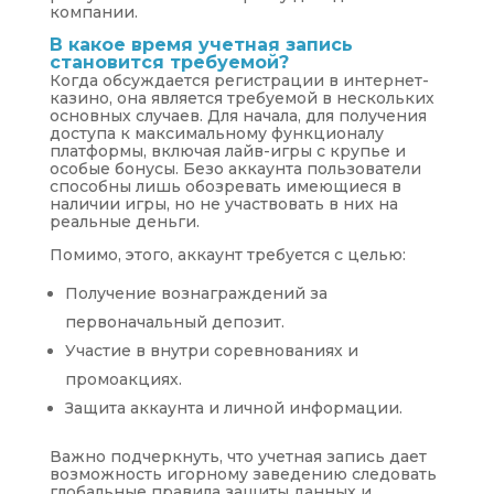
компании.
В какое время учетная запись
становится требуемой?
Когда обсуждается регистрации в интернет-
казино, она является требуемой в нескольких
основных случаев. Для начала, для получения
доступа к максимальному функционалу
платформы, включая лайв-игры с крупье и
особые бонусы. Безо аккаунта пользователи
способны лишь обозревать имеющиеся в
наличии игры, но не участвовать в них на
реальные деньги.
Помимо, этого, аккаунт требуется с целью:
Получение вознаграждений за
первоначальный депозит.
Участие в внутри соревнованиях и
промоакциях.
Защита аккаунта и личной информации.
Важно подчеркнуть, что учетная запись дает
возможность игорному заведению следовать
глобальные правила защиты данных и