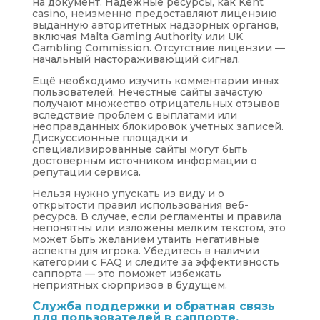
на документ. Надежные ресурсы, как Kent
casino, неизменно предоставляют лицензию
выданную авторитетных надзорных органов,
включая Malta Gaming Authority или UK
Gambling Commission. Отсутствие лицензии —
начальный настораживающий сигнал.
Ещё необходимо изучить комментарии иных
пользователей. Нечестные сайты зачастую
получают множество отрицательных отзывов
вследствие проблем с выплатами или
неоправданных блокировок учетных записей.
Дискуссионные площадки и
специализированные сайты могут быть
достоверным источником информации о
репутации сервиса.
Нельзя нужно упускать из виду и о
открытости правил использования веб-
ресурса. В случае, если регламенты и правила
непонятны или изложены мелким текстом, это
может быть желанием утаить негативные
аспекты для игрока. Убедитесь в наличии
категории с FAQ и следите за эффективность
саппорта — это поможет избежать
неприятных сюрпризов в будущем.
Служба поддержки и обратная связь
для пользователей в саппорте.