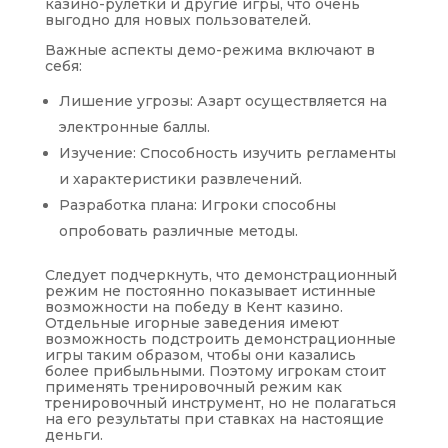
казино-рулетки и другие игры, что очень
выгодно для новых пользователей.
Важные аспекты демо-режима включают в
себя:
Лишение угрозы: Азарт осуществляется на
электронные баллы.
Изучение: Способность изучить регламенты
и характеристики развлечений.
Разработка плана: Игроки способны
опробовать различные методы.
Следует подчеркнуть, что демонстрационный
режим не постоянно показывает истинные
возможности на победу в Кент казино.
Отдельные игорные заведения имеют
возможность подстроить демонстрационные
игры таким образом, чтобы они казались
более прибыльными. Поэтому игрокам стоит
применять тренировочный режим как
тренировочный инструмент, но не полагаться
на его результаты при ставках на настоящие
деньги.