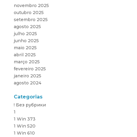
novembro 2025
outubro 2025
setembro 2025
agosto 2025
julho 2025
junho 2025
maio 2025
abril 2025
março 2025
fevereiro 2025
janeiro 2025
agosto 2024
Categorias
! Без рубрики
1
1 Win 373
1 Win 520
1 Win 610