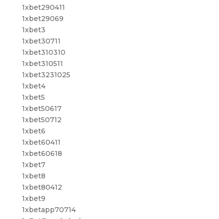
1xbet290411
1xbet29069
1xbet3
1xbet30711
1xbet310310
1xbet310511
1xbet3231025
1xbet4
1xbet5
1xbet50617
1xbet50712
1xbet6
1xbet60411
1xbet60618
1xbet7
1xbet8
1xbet80412
1xbet9
1xbetapp70714