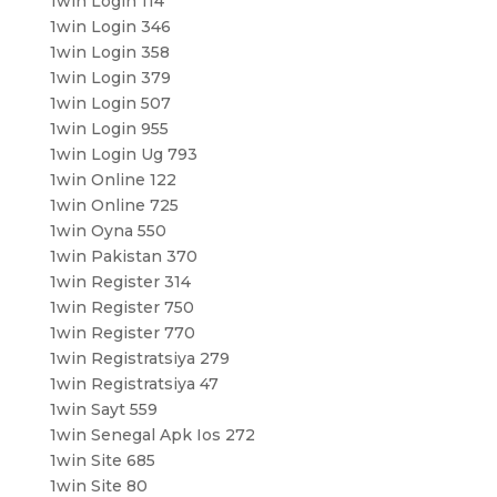
1win Login 114
1win Login 346
1win Login 358
1win Login 379
1win Login 507
1win Login 955
1win Login Ug 793
1win Online 122
1win Online 725
1win Oyna 550
1win Pakistan 370
1win Register 314
1win Register 750
1win Register 770
1win Registratsiya 279
1win Registratsiya 47
1win Sayt 559
1win Senegal Apk Ios 272
1win Site 685
1win Site 80