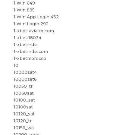
1 Win 649
1 Win 885
1 Win App Login 432
1 Win Login 292
1-xbet-aviator.com
1-xbeti18034
1-xbetindia
1-xbetindia.com
1-xbetmorocco
10
10000sat4
10000sat6
10050_tr
10060sat
10100_sat
10100sat
10120_sat
10120_tr
10156_wa
10200_prod