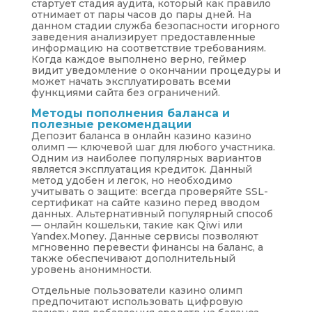
стартует стадия аудита, который как правило
отнимает от пары часов до пары дней. На
данном стадии служба безопасности игорного
заведения анализирует предоставленные
информацию на соответствие требованиям.
Когда каждое выполнено верно, геймер
видит уведомление о окончании процедуры и
может начать эксплуатировать всеми
функциями сайта без ограничений.
Методы пополнения баланса и
полезные рекомендации
Депозит баланса в онлайн казино казино
олимп — ключевой шаг для любого участника.
Одним из наиболее популярных вариантов
является эксплуатация кредиток. Данный
метод удобен и легок, но необходимо
учитывать о защите: всегда проверяйте SSL-
сертификат на сайте казино перед вводом
данных. Альтернативный популярный способ
— онлайн кошельки, такие как Qiwi или
Yandex.Money. Данные сервисы позволяют
мгновенно перевести финансы на баланс, а
также обеспечивают дополнительный
уровень анонимности.
Отдельные пользователи казино олимп
предпочитают использовать цифровую