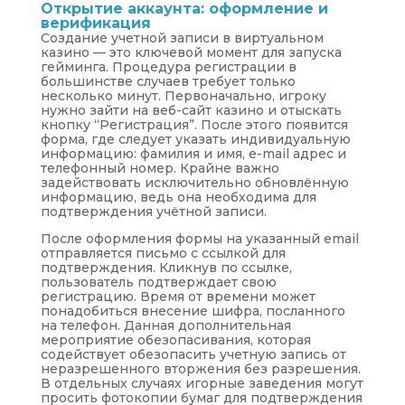
Открытие аккаунта: оформление и
верификация
Создание учетной записи в виртуальном
казино — это ключевой момент для запуска
гейминга. Процедура регистрации в
большинстве случаев требует только
несколько минут. Первоначально, игроку
нужно зайти на веб-сайт казино и отыскать
кнопку “Регистрация”. После этого появится
форма, где следует указать индивидуальную
информацию: фамилия и имя, e-mail адрес и
телефонный номер. Крайне важно
задействовать исключительно обновлённую
информацию, ведь она необходима для
подтверждения учётной записи.
После оформления формы на указанный email
отправляется письмо с ссылкой для
подтверждения. Кликнув по ссылке,
пользователь подтверждает свою
регистрацию. Время от времени может
понадобиться внесение шифра, посланного
на телефон. Данная дополнительная
мероприятие обезопасивания, которая
содействует обезопасить учетную запись от
неразрешенного вторжения без разрешения.
В отдельных случаях игорные заведения могут
просить фотокопии бумаг для подтверждения