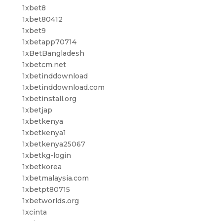
1xbet8
1xbet80412
1xbet9
1xbetapp70714
1xBetBangladesh
1xbetcm.net
1xbetinddownload
1xbetinddownload.com
1xbetinstall.org
1xbetjap
1xbetkenya
1xbetkenya1
1xbetkenya25067
1xbetkg-login
1xbetkorea
1xbetmalaysia.com
1xbetpt80715
1xbetworlds.org
1xcinta