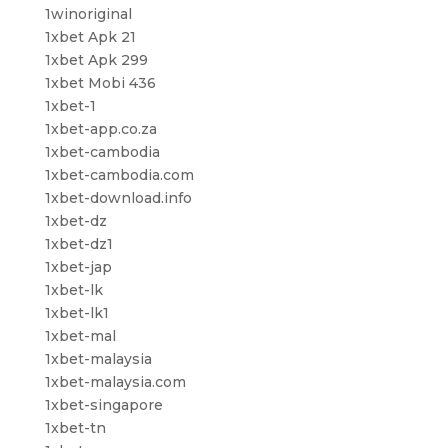
1winoriginal
1xbet Apk 21
1xbet Apk 299
1xbet Mobi 436
1xbet-1
1xbet-app.co.za
1xbet-cambodia
1xbet-cambodia.com
1xbet-download.info
1xbet-dz
1xbet-dz1
1xbet-jap
1xbet-lk
1xbet-lk1
1xbet-mal
1xbet-malaysia
1xbet-malaysia.com
1xbet-singapore
1xbet-tn