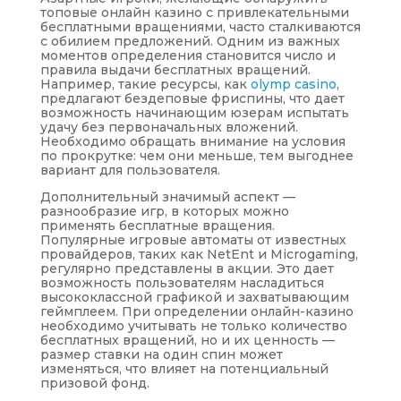
топовые онлайн казино с привлекательными
бесплатными вращениями, часто сталкиваются
с обилием предложений. Одним из важных
моментов определения становится число и
правила выдачи бесплатных вращений.
Например, такие ресурсы, как
olymp casino
,
предлагают бездеповые фриспины, что дает
возможность начинающим юзерам испытать
удачу без первоначальных вложений.
Необходимо обращать внимание на условия
по прокрутке: чем они меньше, тем выгоднее
вариант для пользователя.
Дополнительный значимый аспект —
разнообразие игр, в которых можно
применять бесплатные вращения.
Популярные игровые автоматы от известных
провайдеров, таких как NetEnt и Microgaming,
регулярно представлены в акции. Это дает
возможность пользователям насладиться
высококлассной графикой и захватывающим
геймплеем. При определении онлайн-казино
необходимо учитывать не только количество
бесплатных вращений, но и их ценность —
размер ставки на один спин может
изменяться, что влияет на потенциальный
призовой фонд.