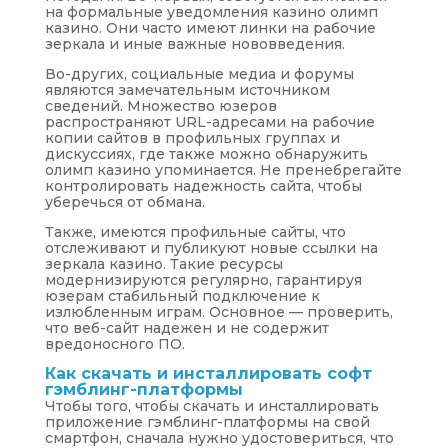
на формальные уведомления казино олимп
казино. Они часто имеют линки на рабочие
зеркала и иные важные нововведения.
Во-других, социальные медиа и форумы
являются замечательным источником
сведений. Множество юзеров
распространяют URL-адресами на рабочие
копии сайтов в профильных группах и
дискуссиях, где также можно обнаружить
олимп казино упоминается. Не пренебрегайте
контролировать надежность сайта, чтобы
уберечься от обмана.
Также, имеются профильные сайты, что
отслеживают и публикуют новые ссылки на
зеркала казино. Такие ресурсы
модернизируются регулярно, гарантируя
юзерам стабильный подключение к
излюбленным играм. Основное — проверить,
что веб-сайт надежен и не содержит
вредоносного ПО.
Как скачать и инсталлировать софт
гэмблинг-платформы
Чтобы того, чтобы скачать и инсталлировать
приложение гэмблинг-платформы на свой
смартфон, сначала нужно удостовериться, что