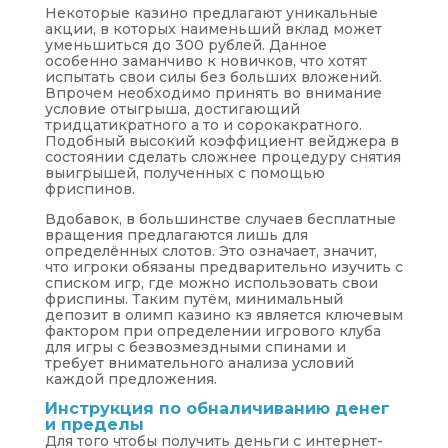
Некоторые казино предлагают уникальные
акции, в которых наименьший вклад может
уменьшиться до 300 рублей. Данное
особенно заманчиво к новичков, что хотят
испытать свои силы без больших вложений.
Впрочем необходимо принять во внимание
условие отыгрыша, достигающий
тридцатикратного а то и сорокакратного.
Подобный высокий коэффициент вейджера в
состоянии сделать сложнее процедуру снятия
выигрышей, полученных с помощью
фриспинов.
Вдобавок, в большинстве случаев бесплатные
вращения предлагаются лишь для
определённых слотов. Это означает, значит,
что игроки обязаны предварительно изучить с
списком игр, где можно использовать свои
фриспины. Таким путём, минимальный
депозит в олимп казино кз является ключевым
фактором при определении игрового клуба
для игры с безвозмездными спинами и
требует внимательного анализа условий
каждой предложения.
Инструкция по обналичиванию денег
и пределы
Для того чтобы получить деньги с интернет-