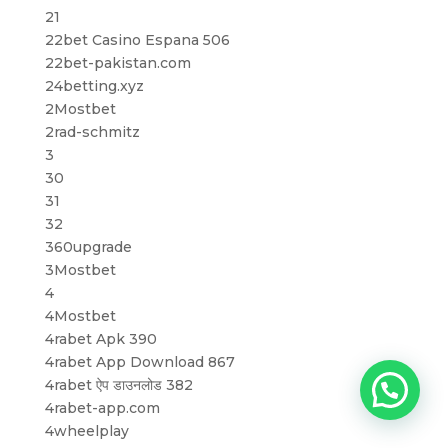
21
22bet Casino Espana 506
22bet-pakistan.com
24betting.xyz
2Mostbet
2rad-schmitz
3
30
31
32
360upgrade
3Mostbet
4
4Mostbet
4rabet Apk 390
4rabet App Download 867
4rabet ऐप डाउनलोड 382
4rabet-app.com
4wheelplay