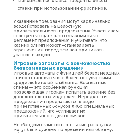
Максимальная ставка: предел на объем
ставки при использовании фриспинов.
Указанные требования могут кардинально
воздействовать на целостную
привлекательность предложения. Участникам
советуется тщательно ознакомиться с
регламент предложения и учитывать, что
казино олимп может устанавливать
ограничения, перед тем как принимать
участие в акции.
Игровые автоматы с возможностью
безвозмездных вращений
Игровые автоматы с функцией безвозмездных
спинов становятся все более популярными
среди любителей гэмблинга. Бесплатные
спины — это особенная функция,
позволяющая игрокам испытать везение без
дополнительных издержек. Нередко эти
предложения предлагаются в виде
приветственных бонусов либо специальных
предложений, что усиливает их
притягательность для новичков.
Необходимо заметить, что такие раскрутки
могут быть сужены по времени или объему.