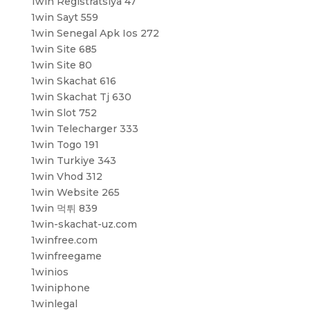
1win Registratsiya 47
1win Sayt 559
1win Senegal Apk Ios 272
1win Site 685
1win Site 80
1win Skachat 616
1win Skachat Tj 630
1win Slot 752
1win Telecharger 333
1win Togo 191
1win Turkiye 343
1win Vhod 312
1win Website 265
1win 먹튀 839
1win-skachat-uz.com
1winfree.com
1winfreegame
1winios
1winiphone
1winlegal