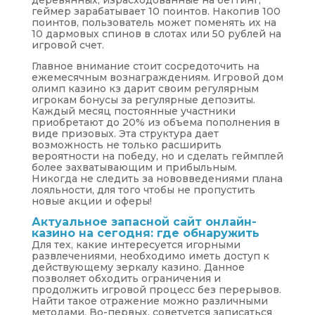
деревянных, израсходованные на беттинг,
геймер зарабатывает 10 поинтов. Накопив 100
поинтов, пользователь может поменять их на
10 дармовых спинов в слотах или 50 рублей на
игровой счет.
Главное внимание стоит сосредоточить на
ежемесячным вознаграждениям. Игровой дом
олимп казино кз дарит своим регулярным
игрокам бонусы за регулярные депозиты.
Каждый месяц постоянные участники
приобретают до 20% из объема пополнения в
виде призовых. Эта структура дает
возможность не только расширить
вероятности на победу, но и сделать геймплей
более захватывающим и прибыльным.
Никогда не следить за нововведениями плана
лояльности, для того чтобы не пропустить
новые акции и оферы!
Актуальное запасной сайт онлайн-
казино на сегодня: где обнаружить
Для тех, какие интересуется игорными
развлечениями, необходимо иметь доступ к
действующему зеркалу казино. Данное
позволяет обходить ограничения и
продолжить игровой процесс без перерывов.
Найти такое отражение можно различными
методами. Во-первых, советуется записаться