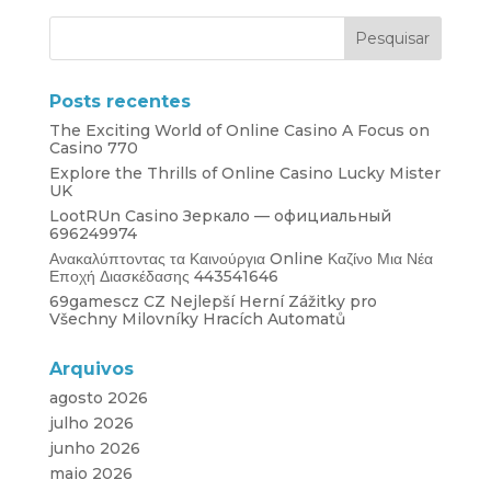
Posts recentes
The Exciting World of Online Casino A Focus on
Casino 770
Explore the Thrills of Online Casino Lucky Mister
UK
LootRUn Casino Зеркало — официальный
696249974
Ανακαλύπτοντας τα Καινούργια Online Καζίνο Μια Νέα
Εποχή Διασκέδασης 443541646
69gamescz CZ Nejlepší Herní Zážitky pro
Všechny Milovníky Hracích Automatů
Arquivos
agosto 2026
julho 2026
junho 2026
maio 2026