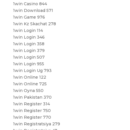
1win Casino 844
1win Download 571
1win Game 976
1win Kz Skachat 278
1win Login 114
1win Login 346
1win Login 358
1win Login 379
1win Login 507
1win Login 955
1win Login Ug 793
1win Online 122
1win Online 725
1win Oyna 550
1win Pakistan 370
1win Register 314
1win Register 750
1win Register 770
1win Registratsiya 279