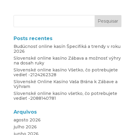
Posts recentes
Budúcnosť online kasín Špecifiká a trendy v roku
2026
Slovenské online kasíno Zábava a možnosť výhry
na dosah ruky
Slovenské online kasíno Všetko, čo potrebujete
vedieť -2124262328
Slovenské Online Kasíno Vaša Brána k Zábave a
Výhram
Slovenské online kasíno všetko, čo potrebujete
vedieť -2088140781
Arquivos
agosto 2026
julho 2026
junho 2026