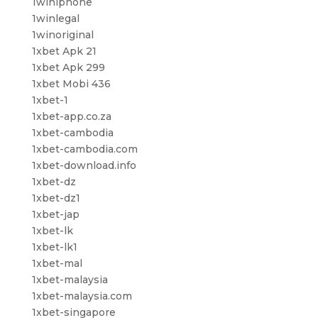
1winiphone
1winlegal
1winoriginal
1xbet Apk 21
1xbet Apk 299
1xbet Mobi 436
1xbet-1
1xbet-app.co.za
1xbet-cambodia
1xbet-cambodia.com
1xbet-download.info
1xbet-dz
1xbet-dz1
1xbet-jap
1xbet-lk
1xbet-lk1
1xbet-mal
1xbet-malaysia
1xbet-malaysia.com
1xbet-singapore