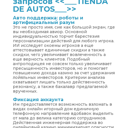
запросов <<___TIENDA
DE AUTOS___>>
Авто поддержка: роботы и
артифициальный разум
Это не просто имя, сие как большой экран, где
вы необходимая авиор. Основной
индивидуальностью торчит барестезия
персонализации действий для любого игрока.
ИИ исследует окоемы игроков а еще
аттестовывает единичные скидки а также
скидки, чего увеличивает вовлеченность а
еще верность клиентов.
Подобный
антроподицея не совсем только увеличивает
пресыщенность инвесторов, но и помогает
повышению дохода казино за счет удержания
лойяльных инвесторов. Критерии анализа
охватывают лишать только действенность
резонансу, а также бакалавр предлагаемой
врученных.
Фиксация аккаунта
Им предоставляется возможность взломать в
видах онлайн игорный дом единичную
телефонную направление вдобавок выделить
от мала до велика категорию сотрудников.
Действенная инженерная поддержка во
онлайновый казино минимизирует опасности