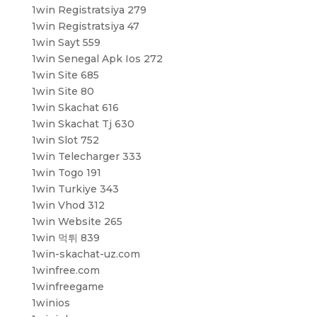
1win Registratsiya 279
1win Registratsiya 47
1win Sayt 559
1win Senegal Apk Ios 272
1win Site 685
1win Site 80
1win Skachat 616
1win Skachat Tj 630
1win Slot 752
1win Telecharger 333
1win Togo 191
1win Turkiye 343
1win Vhod 312
1win Website 265
1win 먹튀 839
1win-skachat-uz.com
1winfree.com
1winfreegame
1winios