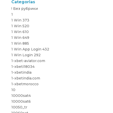
Categorias
! Без рубрики
1
1 Win 373
1 Win 520
1 Win 610
1 Win 649
1 Win 885
1 Win App Login 432
1 Win Login 292
1-xbet-aviator.com
1-xbeti18034
1-xbetindia
1-xbetindia.com
1-xbetmorocco
10
10000sat4
10000sat6
10050_tr