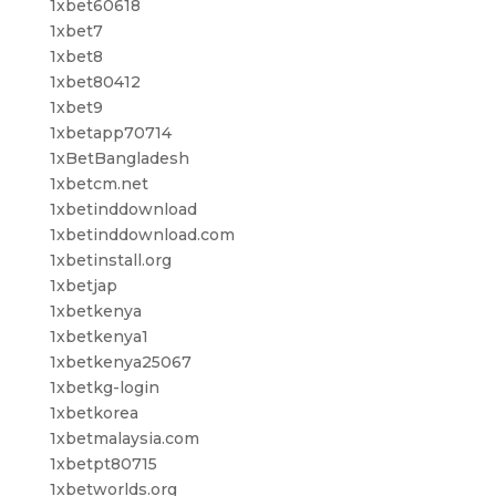
1xbet60618
1xbet7
1xbet8
1xbet80412
1xbet9
1xbetapp70714
1xBetBangladesh
1xbetcm.net
1xbetinddownload
1xbetinddownload.com
1xbetinstall.org
1xbetjap
1xbetkenya
1xbetkenya1
1xbetkenya25067
1xbetkg-login
1xbetkorea
1xbetmalaysia.com
1xbetpt80715
1xbetworlds.org