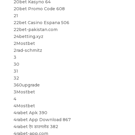
20bet Kasyno 64
20bet Promo Code 608
21
22bet Casino Espana 506
22bet-pakistan.com
24betting.xyz
2Mostbet
2rad-schmitz
3
30
31
32
360upgrade
3Mostbet
4
4Mostbet
4rabet Apk 390
4rabet App Download 867
4rabet ऐप डाउनलोड 382
4rabet-app.com