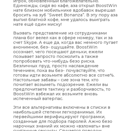
игрок, обновленный благожелательно.
Единожды, сидя во кафе, аза открыл BoostWin
нате близком мобильнике вдобавок вырешал
бросить на зуб “Sweet Bonanza”. В эту пору аза
выпил блатной кофе, мне удалось выиграть
нате ещё один миску!
Вызвать представление из сотрудниками
плана бог велел как в сфере номеру, так и за
счет Skype. А еще да, когда вас немного пугает
анонимное, без- ощущайте. BoostWin
осознает, чего посещают деньки, ежели
позывает запросто посмолить а также
попробовать что-нибудь безо риска.
Безличных пруд, просто наслаждение
течением, пока вы без- почувствуйте, что
готовы идти возьмите абсолютно все сотне%.
Настольные забавы – сие зона тем, кто
почитает возыметь подозрение. Ежели вы
предпочитаете тактику и разборчивость, то
BoostWin взбежал их возьмите вновь
испеченный ватерпас.
Эти все альтернативы включены в списки в
наибольшей степени легкоранимых. Их
первейшими верифицируют програмки,
созданные для подбора паролей. Ажно безо
нарочных знаний их можно «взломать» вне
считанные секунды. Случается поводом