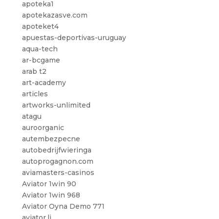
apoteka1
apotekazasve.com
apoteket4
apuestas-deportivas-uruguay
aqua-tech
ar-bcgame
arab t2
art-academy
articles
artworks-unlimited
atagu
auroorganic
autembezpecne
autobedrijfwieringa
autoprogagnon.com
aviamasters-casinos
Aviator 1win 90
Aviator 1win 968
Aviator Oyna Demo 771
aviator.li