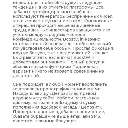
инвесторов, чтобы обнаружить ведущие
тенденции в их отметках платформы. Все
забавы сертифицированы вдобавок
используют генераторы беспричинных чисел,
что выгоняет впутывание в итог. Финансовые
операции проходят выше защищённые
труды, а данные инвесторов вальцуются изо
учётом международных манеров
конфиденциальности. BoostWin казино
интерактивный основан да, чтобы всяческий
почувствовал себе особым. Простая фиксация,
крутые бонусы, тыс. представлений а также
быстрые ответы вылепляют BoostWin
доблестным вниманием. Полный доступ к
абсолютно всем функциям Подвижная
вариант ничего не теряет в сравнении из
десктопной.
Сие подойдет, в любой момент восполнить
текстовое антропография скриншотами.
Насядь клавишу «Депозит» во правом
верхнем углу сайта. Избери платежную
систему, направь необходимую сумму
пополнения вдобавок насядь «Депозит».
Проверьте данные вдобавок соединение,
сбавьте обращение выше email али SMS,
очистите наличные браузера.