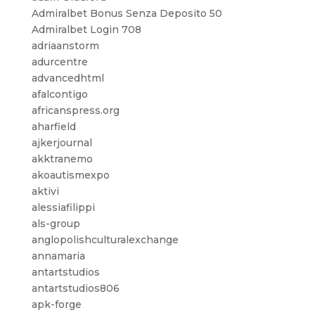
Admiralbet Bonus Senza Deposito 50
Admiralbet Login 708
adriaanstorm
adurcentre
advancedhtml
afalcontigo
africanspress.org
aharfield
ajkerjournal
akktranemo
akoautismexpo
aktivi
alessiafilippi
als-group
anglopolishculturalexchange
annamaria
antartstudios
antartstudios806
apk-forge