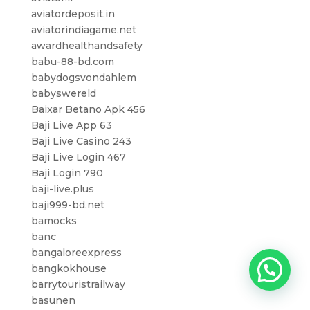
aviatordeposit.in
aviatorindiagame.net
awardhealthandsafety
babu-88-bd.com
babydogsvondahlem
babyswereld
Baixar Betano Apk 456
Baji Live App 63
Baji Live Casino 243
Baji Live Login 467
Baji Login 790
baji-live.plus
baji999-bd.net
bamocks
banc
bangaloreexpress
bangkokhouse
barrytouristrailway
basunen