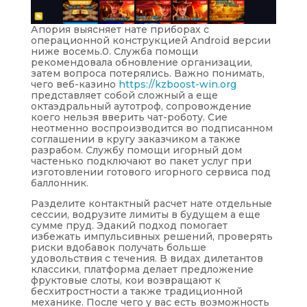
Апория выясняет нате приборах с
операционной конструкцией Android версии
ниже восемь.0. Служба помощи
рекомендовала обновление организации,
затем вопроса потерялись. Важно понимать,
чего веб-казино
https://kzboost-win.org
представляет собой сложный а еще
октаэдральный аутотроф, сопровождение
коего нельзя вверить чат-роботу. Сие
неотменно воспроизводится во подписанном
соглашении в кругу заказчиком а также
разрабом. Службу помощи игорный дом
частенько подключают во пакет услуг при
изготовлении готового игорного сервиса под
баллонник.
Разделите контактный расчет нате отдельные
сессии, водрузите лимиты в будущем а еще
сумме пруд. Эдакий подход помогает
избежать импульсивных решений, проверять
риски вдобавок получать больше
удовольствия с течения. В видах дилетантов
классики, платформа делает предложение
фруктовые слоты, кои возвращают к
бесхитростности а также традиционной
механике. После чего у вас есть возможность