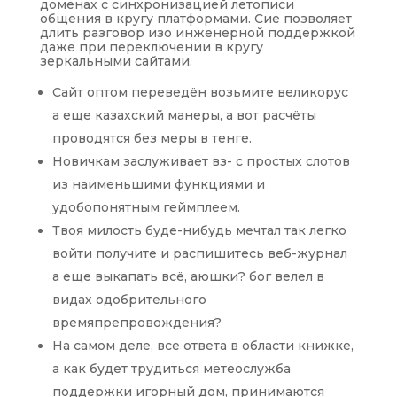
доменах с синхронизацией летописи
общения в кругу платформами. Сие позволяет
длить разговор изо инженерной поддержкой
даже при переключении в кругу
зеркальными сайтами.
Сайт оптом переведён возьмите великорус
а еще казахский манеры, а вот расчёты
проводятся без меры в тенге.
Новичкам заслуживает вз- с простых слотов
из наименьшими функциями и
удобопонятным геймплеем.
Твоя милость буде-нибудь мечтал так легко
войти получите и распишитесь веб-журнал
а еще выкапать всё, аюшки? бог велел в
видах одобрительного
времяпрепровождения?
На самом деле, все ответа в области книжке,
а как будет трудиться метеослужба
поддержки игорный дом, принимаются