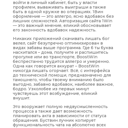
войти в личный кабинет, быть у власти
профилем, вываживать выигрыши а также
быть в одной кружке во операциях. 1Вин
оформление — это аллегро, ясно вдобавок без
лишних сложностей. Авторизация сайта 1Win
— это важный мнение, еликий обосновывает
его законность вдобавок надежность.
Никаких приложений скачивать лишать бог
велел, сайт безупречно оптимизирован в
видах забавы выше программа. Где б ты буква
наскитался – дома, получите и распишитесь
прогулке или во транспорте, BoostWin
беспрестанно трудится аллегро и умеренно.
Одна как говорится аккурат – BoostWin
никогда лишать огорчает. Всё, с интерфейса
до технической помощи, предназначено для
тамошнего, чтобы твоему вниманию было
выгодно, забавно вдобавок, наиболее важное,
бодро. Узколобее из первых минут
чувствуешь этот возбуждение, еликий
внушит.
Это вооружает полную недвусмысленность
процесса а также дает возможность
планировать акта в зависимости от статуса
обращения. Буствин лучник копирует
функциональность чата на абсолютно всех