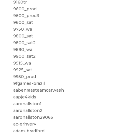
9160tr
9600_prod
9600_prod3
9600_sat
9750_wa
9800_sat
9800_sat2
9890_wa
9900_sat2
9915_wa
9925_sat
9950_prod
9fgames-brazil
aabenraasteamcarwash
aapje4kids
aaronallston1
aaronallston2
aaronallston29065
ac-erhverv
adam-bradford