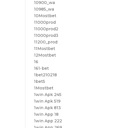
10900_wa
10985_wa
10Mostbet
11000prod
11000prod2
11000prod3
11200_prod
11Mostbet
12Mostbet
16
161-bet
1bet210218
1bet5
1Mostbet
1win Apk 245
1win Apk 519
1win Apk 813
1win App 18
1win App 222
1win App 269