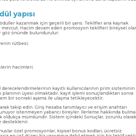
dül yapısı
 ödüller kazanmak için geçerli bir şans. Teklifler ana kaynak
rine mevcut. Hacim devam eden promosyon teklifleri bireysel ola
er göz önünde bulundurulur:
yenin rütbesi;
lerin hacimleri;
 derecelendirmelerinın kayıtlı kullanıcılarının prim sisteminin
 planının üyesi olmaktadır. kayıt işlemi sonuçlandıktan sonra
şlem bir sonraki aşama ile ulaşma tetikleyecektir.
rak takip edin. Giriş hesaba tanımlayıcı ve erişim anahtarı
 korunuyor istenmeyen yabancı bireyler. İlerleme hakkında bulm
ek oldukça mümkündir. Sistem içindeki Sonuçlar, zorunlu olara
e desteklenir.
nuslar özel promosyonlar, kişisel bonus kodları, ücretsiz
yrıca en üst düzey bir yarışmaya dahil etmek için bir teklif şekl