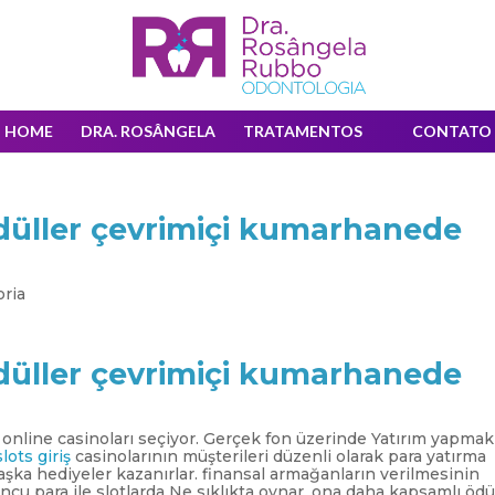
HOME
DRA. ROSÂNGELA
TRATAMENTOS
CONTATO
ödüller çevrimiçi kumarhanede
ria
ödüller çevrimiçi kumarhanede
nline casinoları seçiyor. Gerçek fon üzerinde Yatırım yapmak
lots giriş
casinolarının müşterileri düzenli olarak para yatırma
başka hediyeler kazanırlar. finansal armağanların verilmesinin
yuncu para ile slotlarda Ne sıklıkta oynar, ona daha kapsamlı ödü