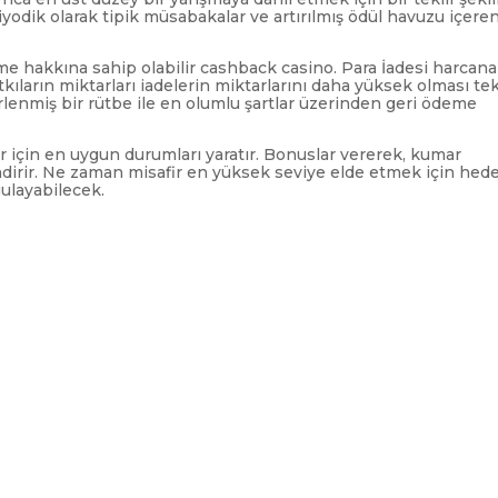
iyodik olarak tipik müsabakalar ve artırılmış ödül havuzu içere
me hakkına sahip olabilir cashback casino. Para İadesi harcan
kıların miktarları iadelerin miktarlarını daha yüksek olması tek
lirlenmiş bir rütbe ile en olumlu şartlar üzerinden geri ödeme
ler için en uygun durumları yaratır. Bonuslar vererek, kumar
ndirir. Ne zaman misafir en yüksek seviye elde etmek için hed
gulayabilecek.