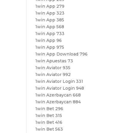
1win App 279
1win App 323
1win App 385
1win App 568
1win App 733
1win App 96
1win App 975
1win App Download 796
1win Apuestas 73
1win Aviator 935
1win Aviator 992
1win Aviator Login 331
1win Aviator Login 948
1win Azerbaycan 668
1win Azerbaycan 884
1win Bet 296
1win Bet 315
1win Bet 416
1win Bet 563