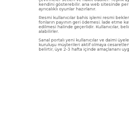
kendini gösterebilir. ana web sitesinde per
ayrıcalıklı oyunlar hazırlanır.
Resmi kullanıcılar bahis işlemi resmi bekle
fonların payının geri ödemesi. İade etme kat
edilmesi halinde geçerlidir. Kullanıcılar, be
alabilirler.
Sanal portalı yeni kullanıcılar ve daimi üye
kuruluşu müşterileri aktif olmaya cesaretle
belirtir, üye 2-3 hafta içinde amaçlananı uy