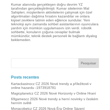
uygulanması. VR bir kumar salonunun
koridorlarında yürümenize izin verir ve bunu
evinizden çıkmanıza gerek kalmadan yapar. Bu
özel VR kaskı ya da gözlük kullanmak yeterlidir.
VR teknolojilerinin kullanımıyla, canlı oyunlara
katılmak heyecan verici hale geliyor: bunlarda,
anında dahil olma gerçek krupiyeler tarafından
icra ediliyor. Krupiyeler koridorlarda yer alırlar ve
canlı modda akışlar gerçekleştirirler.
Kumar alanında gerçekleşen doğru devrim YZ
tarafından gerçekleştirilmişti. Kumar sitelerinin
Mal Sahipleri, müşterilerin aktivitelerini çalışmak
için özel algoritmaları dağıtma fırsatını kazandılar
ve onlara kişisel zevklere tatmin eden eğlence
sundular. Yeni teknoloji aynı zamanda sohbet
asistanlarının oyunculara yardım için mümkün
uygulamasını izin verdi. robotik sohbette,
konuların çoğuna cevaplar bulmak mümkündür,
teknik destek personeli ile bağlantı diyalog
beklemeden.