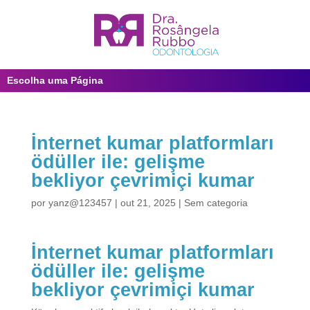
Escolha uma Página
İnternet kumar
platformları ödüller ile:
gelişme bekliyor
çevrimiçi kumar
por
yanz@123457
|
out 21, 2025
|
Sem categoria
İnternet kumar
platformları ödüller ile:
gelişme bekliyor