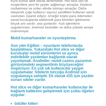
çevrimiçi kumar
Küre kumar aktif olarak ilerlemekte. Hot slice slot
ve müşterilere yeni bir şeyler sağlamayı amaçlar,
böylece cezbetmeyi ve onları elinde tutmayı
amaçlar. Daha isteyerek çoğu kullanıcı sayısız
yenilikleri kullanan sanal casinoları ziyaret ediyor,
örneğin kripto para ödemeleri. sanal kuruluşlarda
elektronik para birimleri işletmenin birçok artı
vardır. ana şunlardır: hızlı işlemlerin uygulanması,
önemsiz kesintiler ve daha yüksek seviye
mahremiyet.
Mobil kumarhaneler ve oyunlaştırma
Son yılın Eğilimi – oyunların telefonlarda
başlatılması. Yukarıdaki Hot slice ve
diğer kuruluşlar mobil sürümlerini ve
ayrıca indirilebilir yazılımları bağlantılı
olarak yayınlamak. Analistler, mobil
casino pazarının görünümdeki
segmentinin büyüyeceğini öngörüyor. En
çok sık kullanıcılar yaygın uygulamalar.
Sitelerin birçoğu Android için
uygulamaya sahiptir. Ek olarak iOS için
yazılım sunan siteler vardır.