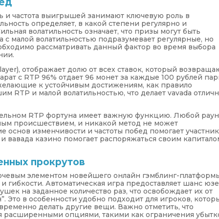
бед
ь и частота выигрышей занимают ключевую роль в
льность определяет, в какой степени регулярно и
ильная волатильность означает, что призы могут быть
da с малой волатильностью подразумевает регулярные, но
бходимо рассматривать данный фактор во время выбора
нии.
layer), отображает долю от всех ставок, который возвраща
арат с RTP 96% отдает 96 монет за каждые 100 рублей пар
 желающие к устойчивым достижениям, как правило
шим RTP и малой волатильностью, что делает vavada отлич
ительном RTP фортуна имеет важную функцию. Любой раун
мым происшествием, и никакой метод не может
е основ изменчивости и частоты побед помогает участни
 и вавада казино помогает распоряжаться своим капитало
енных прокрутов
ючевым элементом новейшего онлайн гэмблинг-платформы
и гибкости. Автоматическая игра предоставляет шанс юз
шек на заданное количество раз, что освобождает их от
”. Это в особенности удобно подходит для игроков, котор
овременно делать другие вещи. Важно отметить, что
ся расширенными опциями, такими как ограничения убытк