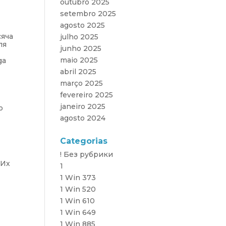
outubro 2025
setembro 2025
agosto 2025
сяча
julho 2025
ля
junho 2025
maio 2025
ga
abril 2025
março 2025
fevereiro 2025
janeiro 2025
о
agosto 2024
Categorias
! Без рубрики
 Их
1
1 Win 373
1 Win 520
1 Win 610
1 Win 649
1 Win 885