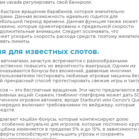
м vavada регулировать свой банкролл.
 быстрое вращение барабанов, которое значительно
рами. Данная возможность идеально годится для
небольшой период времени. Данная функция также может
 казино, которые ориентированы к предельной скорости
одолжительные анимации. Следует осознавать, что
жет ускорить скорость расхода средств, поэтому желател
вать лимиты.
 для известных слотов.
автоматами, зачастую встречаются с разнообразными
щественно повысить их вероятность выигрыша. Одним из
 оказываются бонусы без вложений, даваемые многими
т пользователям тестировать любимые игровые машины бе
ой прекрасный способ протестировать свежие игры и такт
ов — это бесплатные вращения. Эти часто предлагаются 
зивных акций. Скажем, гэмблинг-платформа может дать 5
енном игровом автомате, вроде Starburst или Gonzo’s Que
я нередко включают требованиями по вейджеру, которые
едств.
длагают кэшбэк-бонусы, которые компенсируют долю
 особенно актуально для игроков, которые постоянно кру
эшбэка изменяется в пределах 5% и до 15%, в зависимости 
оферты способствуют уменьшить угрозы и сохранять