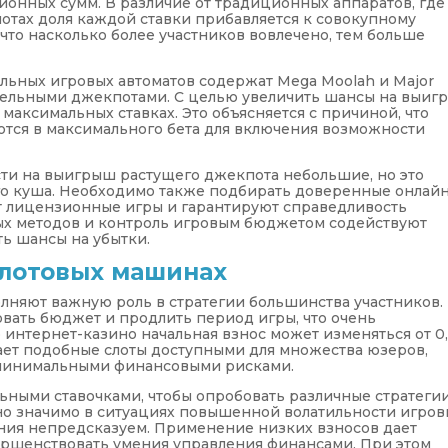
ионных сумм. В различие от традиционных аппаратов, где
лотах доля каждой ставки прибавляется к совокупному
что насколько более участников вовлечено, тем больше
льных игровых автоматов содержат Mega Moolah и Major
ительными джекпотами. С целью увеличить шансы на выиг
 максимальных ставках. Это объясняется с причиной, что
тся в максимального бета для включения возможности
сти на выигрыш растущего джекпота небольшие, но это
о куша. Необходимо также подбирать доверенные онлай
т лицензионные игры и гарантируют справедливость
ых методов и контроль игровым бюджетом содействуют
ть шансы на убытки.
слотовых машинах
лняют важную роль в стратегии большинства участников.
вать бюджет и продлить период игры, что очень
 интернет-казино начальная взнос может изменяться от 0,
вает подобные слоты доступными для множества юзеров,
с минимальными финансовыми рисками.
ьными ставочками, чтобы опробовать различные стратеги
но значимо в ситуациях повышенной волатильности игров
ения непредсказуем. Применение низких взносов дает
ершенствовать умения управления финансами. При этом