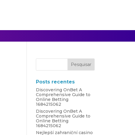
Posts recentes
Discovering OnBet A
Comprehensive Guide to
Online Betting
1684215062
Discovering OnBet A
и
Comprehensive Guide to
Online Betting
1684215062
Nejlepší zahraniční casino