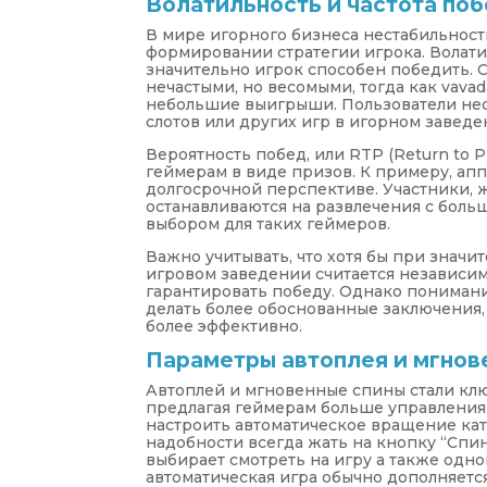
Волатильность и частота по
В мире игорного бизнеса нестабильност
формировании стратегии игрока. Волати
значительно игрок способен победить. С
нечастыми, но весомыми, тогда как vava
небольшие выигрыши. Пользователи нео
слотов или других игр в игорном заведе
Вероятность побед, или RTP (Return to P
геймерам в виде призов. К примеру, апп
долгосрочной перспективе. Участники,
останавливаются на развлечения с боль
выбором для таких геймеров.
Важно учитывать, что хотя бы при знач
игровом заведении считается независи
гарантировать победу. Однако понимани
делать более обоснованные заключения,
более эффективно.
Параметры автоплея и мгнов
Автоплей и мгновенные спины стали кл
предлагая геймерам больше управления 
настроить автоматическое вращение кату
надобности всегда жать на кнопку “Спин
выбирает смотреть на игру а также одн
автоматическая игра обычно дополняет