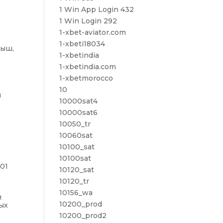
1 Win App Login 432
1 Win Login 292
1-xbet-aviator.com
1-xbeti18034
рыш,
1-xbetindia
1-xbetindia.com
1-xbetmorocco
10
н
10000sat4
10000sat6
10050_tr
10060sat
10100_sat
10100sat
01
10120_sat
10120_tr
10156_wa
и
10200_prod
ых
10200_prod2