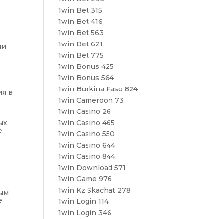
1win Bet 315
1win Bet 416
1win Bet 563
1win Bet 621
ли
1win Bet 775
1win Bonus 425
1win Bonus 564
1win Burkina Faso 824
ия в
1win Cameroon 73
1win Casino 26
ых
1win Casino 465
е
1win Casino 550
е
1win Casino 644
1win Casino 844
1win Download 571
1win Game 976
1win Kz Skachat 278
ным
е
1win Login 114
1win Login 346