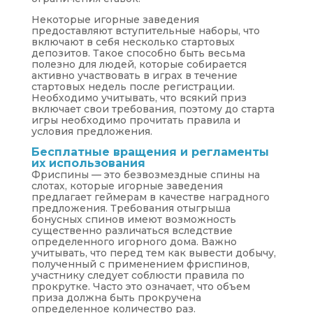
Некоторые игорные заведения
предоставляют вступительные наборы, что
включают в себя несколько стартовых
депозитов. Такое способно быть весьма
полезно для людей, которые собирается
активно участвовать в играх в течение
стартовых недель после регистрации.
Необходимо учитывать, что всякий приз
включает свои требования, поэтому до старта
игры необходимо прочитать правила и
условия предложения.
Бесплатные вращения и регламенты
их использования
Фриспины — это безвозмездные спины на
слотах, которые игорные заведения
предлагает геймерам в качестве наградного
предложения. Требования отыгрыша
бонусных спинов имеют возможность
существенно различаться вследствие
определенного игорного дома. Важно
учитывать, что перед тем как вывести добычу,
полученный с применением фриспинов,
участнику следует соблюсти правила по
прокрутке. Часто это означает, что объем
приза должна быть прокручена
определенное количество раз.