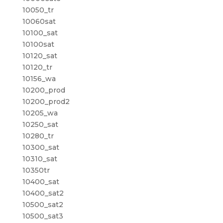
10050_tr
10060sat
10100_sat
10100sat
10120_sat
10120_tr
10156_wa
10200_prod
10200_prod2
10205_wa
10250_sat
10280_tr
10300_sat
10310_sat
10350tr
10400_sat
10400_sat2
10500_sat2
10500_sat3