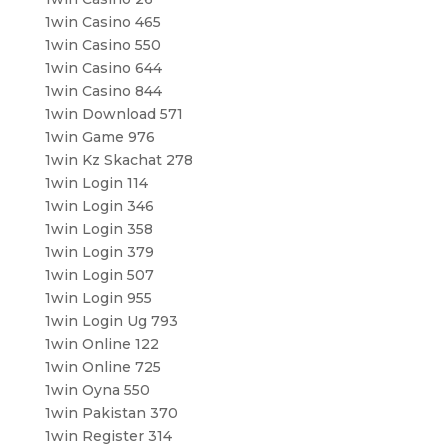
1win Casino 465
1win Casino 550
1win Casino 644
1win Casino 844
1win Download 571
1win Game 976
1win Kz Skachat 278
1win Login 114
1win Login 346
1win Login 358
1win Login 379
1win Login 507
1win Login 955
1win Login Ug 793
1win Online 122
1win Online 725
1win Oyna 550
1win Pakistan 370
1win Register 314