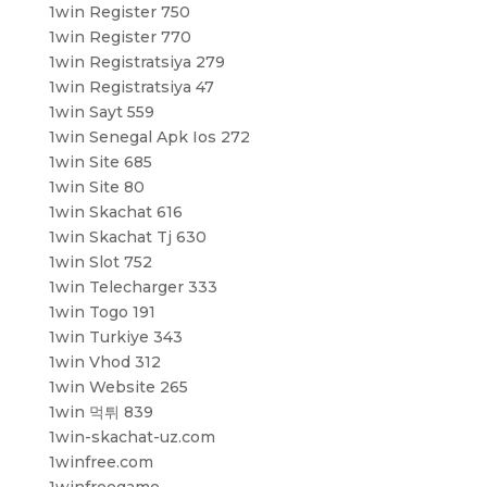
1win Register 750
1win Register 770
1win Registratsiya 279
1win Registratsiya 47
1win Sayt 559
1win Senegal Apk Ios 272
1win Site 685
1win Site 80
1win Skachat 616
1win Skachat Tj 630
1win Slot 752
1win Telecharger 333
1win Togo 191
1win Turkiye 343
1win Vhod 312
1win Website 265
1win 먹튀 839
1win-skachat-uz.com
1winfree.com