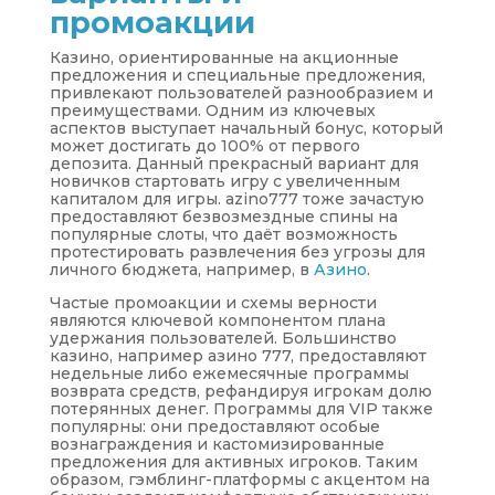
промоакции
Казино, ориентированные на акционные
предложения и специальные предложения,
привлекают пользователей разнообразием и
преимуществами. Одним из ключевых
аспектов выступает начальный бонус, который
может достигать до 100% от первого
депозита. Данный прекрасный вариант для
новичков стартовать игру с увеличенным
капиталом для игры. azino777 тоже зачастую
предоставляют безвозмездные спины на
популярные слоты, что даёт возможность
протестировать развлечения без угрозы для
личного бюджета, например, в
Азино
.
Частые промоакции и схемы верности
являются ключевой компонентом плана
удержания пользователей. Большинство
казино, например азино 777, предоставляют
недельные либо ежемесячные программы
возврата средств, рефандируя игрокам долю
потерянных денег. Программы для VIP также
популярны: они предоставляют особые
вознаграждения и кастомизированные
предложения для активных игроков. Таким
образом, гэмблинг-платформы с акцентом на