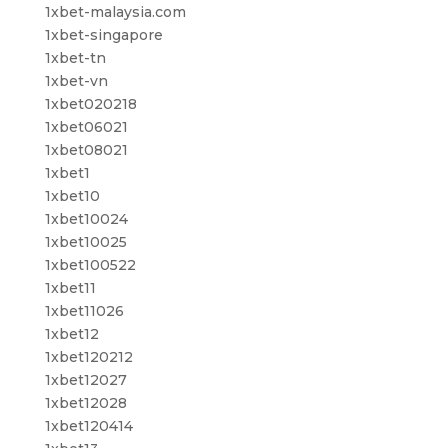
1xbet-malaysia.com
1xbet-singapore
1xbet-tn
1xbet-vn
1xbet020218
1xbet06021
1xbet08021
1xbet1
1xbet10
1xbet10024
1xbet10025
1xbet100522
1xbet11
1xbet11026
1xbet12
1xbet120212
1xbet12027
1xbet12028
1xbet120414