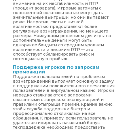
внимание на их нестабильность и RTP
(процент возврата). Игровые автоматы с
повышенной волатильностью могут дать
значительные выигрыши, но они выпадают
реже. Напротив, слоты с низкой
волатильностью предоставляют более
регулярные вознаграждения, но меньшего
размера. Наилучшим решением для игры на
дополнительные деньги могут быть
однорукие бандиты со средним уровнем
волатильности и высоким RTP — это
способствует сбалансировать риск и
потенциальную прибыль.
Поддержка игроков по запросам
промоакций
Поддержка пользователей по проблемам
вознаграждений выполняет основную задачу
в поддержании положительного впечатления
пользователей в виртуальном казино. Игроки
нередко сталкиваются с вопросами,
связанными с запуском, эксплуатацией и
правилами отыгрыша премий. Крайне важно,
чтобы служба поддержки быстро и
профессионально откликалась на все
обращения. К примеру, если пользователь не
удается активировать начальный бонус,
техподдержка необходимо предоставить