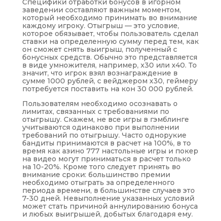
Специфики отработки бонусов в игорном
заведении составляют важным моментом,
который необходимо принимать во внимание
каждому игроку. Отыгрыш — это условие,
которое обязывает, чтобы пользователь сделал
ставки на определенную сумму перед тем, как
он сможет снять выигрыш, полученный с
бонусных средств. Обычно это представляется
в виде умножителя, например, x30 или x40. То
значит, что игрок взял вознаграждение в
сумме 1000 рублей, с вейджером x30, геймеру
потребуется поставить на кон 30 000 рублей.
Пользователям необходимо осознавать о
лимитах, связанных с требованиями по
отыгрышу. Скажем, не все игры в гэмблинге
учитываются одинаково при выполнении
требований по отыгрышу. Часто однорукие
бандиты принимаются в расчет на 100%, в то
время как азино 777 настольные игры и покер
на видео могут приниматься в расчет только
на 10-20%. Кроме того следует принять во
внимание сроки: большинство премии
необходимо отыграть за определенного
периода времени, в большинстве случаев это
7-30 дней. Невыполнение указанных условий
может стать причиной аннулированию бонуса
и любых выигрышей, добытых благодаря ему.