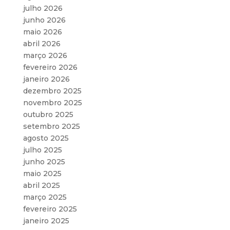
julho 2026
junho 2026
maio 2026
abril 2026
março 2026
fevereiro 2026
janeiro 2026
dezembro 2025
novembro 2025
outubro 2025
setembro 2025
agosto 2025
julho 2025
junho 2025
maio 2025
abril 2025
março 2025
fevereiro 2025
janeiro 2025