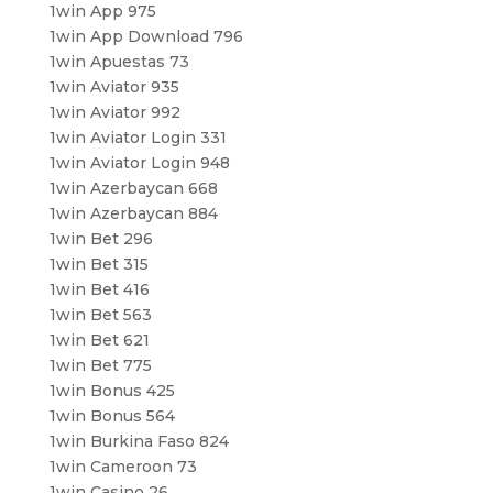
1win App 975
1win App Download 796
1win Apuestas 73
1win Aviator 935
1win Aviator 992
1win Aviator Login 331
1win Aviator Login 948
1win Azerbaycan 668
1win Azerbaycan 884
1win Bet 296
1win Bet 315
1win Bet 416
1win Bet 563
1win Bet 621
1win Bet 775
1win Bonus 425
1win Bonus 564
1win Burkina Faso 824
1win Cameroon 73
1win Casino 26