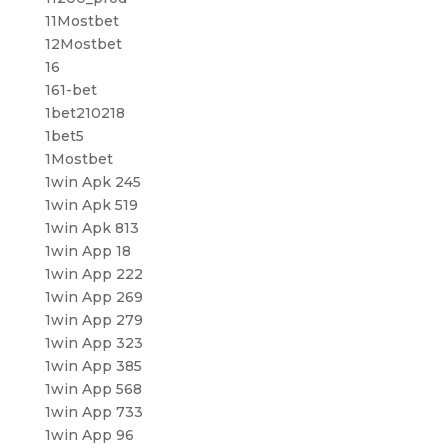
11Mostbet
12Mostbet
16
161-bet
1bet210218
1bet5
1Mostbet
1win Apk 245
1win Apk 519
1win Apk 813
1win App 18
1win App 222
1win App 269
1win App 279
1win App 323
1win App 385
1win App 568
1win App 733
1win App 96