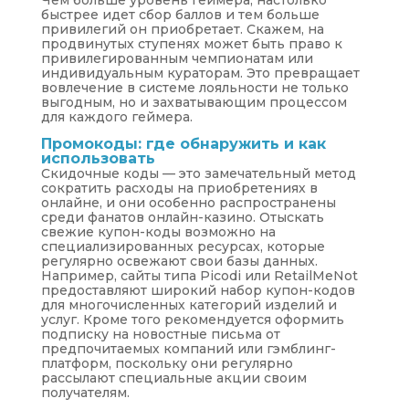
Чем больше уровень геймера, настолько
быстрее идет сбор баллов и тем больше
привилегий он приобретает. Скажем, на
продвинутых ступенях может быть право к
привилегированным чемпионатам или
индивидуальным кураторам. Это превращает
вовлечение в системе лояльности не только
выгодным, но и захватывающим процессом
для каждого геймера.
Промокоды: где обнаружить и как
использовать
Скидочные коды — это замечательный метод
сократить расходы на приобретениях в
онлайне, и они особенно распространены
среди фанатов онлайн-казино. Отыскать
свежие купон-коды возможно на
специализированных ресурсах, которые
регулярно освежают свои базы данных.
Например, сайты типа Picodi или RetailMeNot
предоставляют широкий набор купон-кодов
для многочисленных категорий изделий и
услуг. Кроме того рекомендуется оформить
подписку на новостные письма от
предпочитаемых компаний или гэмблинг-
платформ, поскольку они регулярно
рассылают специальные акции своим
получателям.