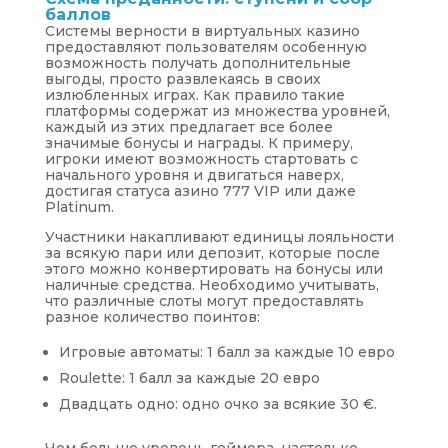
баллов
Системы верности в виртуальных казино
предоставляют пользователям особенную
возможность получать дополнительные
выгоды, просто развлекаясь в своих
излюбленных играх. Как правило такие
платформы содержат из множества уровней,
каждый из этих предлагает все более
значимые бонусы и награды. К примеру,
игроки имеют возможность стартовать с
начального уровня и двигаться наверх,
достигая статуса азино 777 VIP или даже
Platinum.
Участники накапливают единицы лояльности
за всякую пари или депозит, которые после
этого можно конвертировать на бонусы или
наличные средства. Необходимо учитывать,
что различные слоты могут предоставлять
разное количество поинтов:
Игровые автоматы: 1 балл за каждые 10 евро
Roulette: 1 балл за каждые 20 евро
Двадцать одно: одно очко за всякие 30 €.