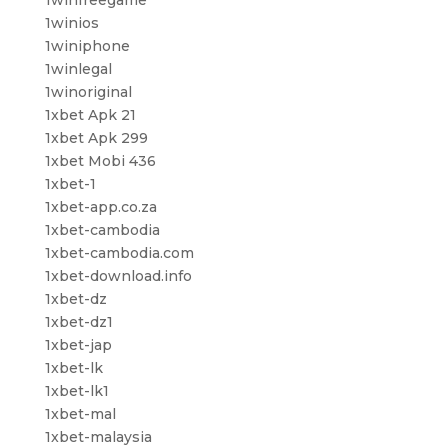
1winfreegame
1winios
1winiphone
1winlegal
1winoriginal
1xbet Apk 21
1xbet Apk 299
1xbet Mobi 436
1xbet-1
1xbet-app.co.za
1xbet-cambodia
1xbet-cambodia.com
1xbet-download.info
1xbet-dz
1xbet-dz1
1xbet-jap
1xbet-lk
1xbet-lk1
1xbet-mal
1xbet-malaysia