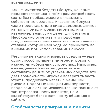
вознаграждения.
Также, имеются бездепы бонусы, каковые
предоставляют шанс геймерам испробовать
слоты без необходимости вкладывать
собственные средства. Указанные бонусы
часто представлены в виде дармовых спинов
на популярных игровых автоматах или
незначительных сумм денег для беттинга.
Необходимо отметить, что подобные
предложения обычно включают условиями по
ставкам, которые необходимо принимать во
внимание при использовании бонусов.
Регулярные акции и возврат средств — еще
один способ привлечь интерес игроков к
казино на мобильных устройствах. Например,
еженедельный возврат денег может
составлять до 10% от утраченных средств, что
дает возможность игрокам возвратить часть
утрат и продолжать играть с меньшим
риском. Подобные инициативы верности,
вроде азино777, не исключительно повышают
заинтересованность клиентов, но и
содействуют более затяжному общению с
сайтом.
Особенности проигрыша и лимиты.