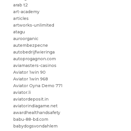
arab t2
art-academy
articles
artworks-unlimited
atagu
auroorganic
autembezpecne
autobedrijfwieringa
autoprogagnon.com
aviamasters-casinos
Aviator 1win 90
Aviator 1win 968
Aviator Oyna Demo 771
aviator.li
aviatordeposit.in
aviatorindiagame.net
awardhealthandsafety
babu-88-bd.com
babydogsvondahlem