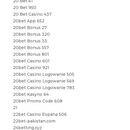
20 Bet 61
20 Bet 950
20 Bet Casino 437
20bet App 652
20bet Bonus 27
20bet Bonus 320
20bet Bonus 33
20bet Bonus 557
20bet Bonus 801
20bet Casino 601
20bet Casino 921
20bet Casino Logowanie 505
20bet Casino Logowanie 569
20bet Casino Logowanie 783
20bet Kasyno 64
20bet Promo Code 608
21
22bet Casino Espana 506
22bet-pakistan.com
24betting.xyz