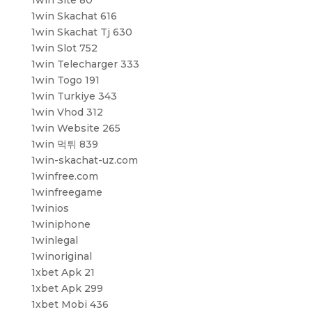
1win Site 80
1win Skachat 616
1win Skachat Tj 630
1win Slot 752
1win Telecharger 333
1win Togo 191
1win Turkiye 343
1win Vhod 312
1win Website 265
1win 먹튀 839
1win-skachat-uz.com
1winfree.com
1winfreegame
1winios
1winiphone
1winlegal
1winoriginal
1xbet Apk 21
1xbet Apk 299
1xbet Mobi 436