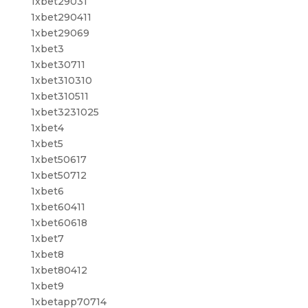
1xbet29031
1xbet290411
1xbet29069
1xbet3
1xbet30711
1xbet310310
1xbet310511
1xbet3231025
1xbet4
1xbet5
1xbet50617
1xbet50712
1xbet6
1xbet60411
1xbet60618
1xbet7
1xbet8
1xbet80412
1xbet9
1xbetapp70714