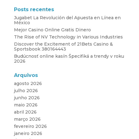
Posts recentes
Jugabet La Revolución del Apuesta en Línea en
México
Mejor Casino Online Gratis Dinero
The Rise of NV Technology in Various Industries
Discover the Excitement of 21Bets Casino &
Sportsbook 380164443
Budúcnosť online kasín Špecifiká a trendy v roku
2026
Arquivos
agosto 2026
julho 2026
junho 2026
maio 2026
abril 2026
março 2026
fevereiro 2026
janeiro 2026