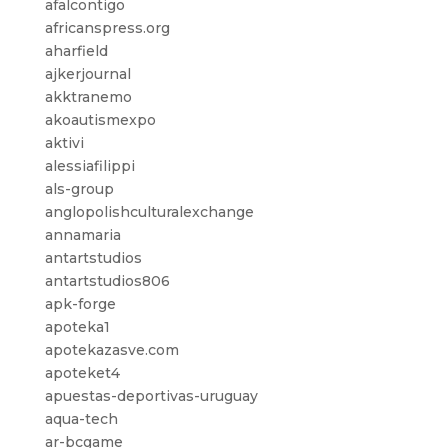
afalcontigo
africanspress.org
aharfield
ajkerjournal
akktranemo
akoautismexpo
aktivi
alessiafilippi
als-group
anglopolishculturalexchange
annamaria
antartstudios
antartstudios806
apk-forge
apoteka1
apotekazasve.com
apoteket4
apuestas-deportivas-uruguay
aqua-tech
ar-bcgame