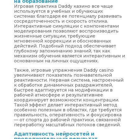
на образование
Игровая практика Daddy казино все чаще
используется в учебных и обучающих
системах благодаря ее потенциалу развивать
сосредоточенность и скорость отклика.
Интерактивные симуляции с компонентами
моделирования позволяют воспроизводить
жизненные ситуации, требующие
мгновенной коррекции и обоснованных
действий. Подобный подход обеспечивает
глубокому запоминанию знаний, так как
механизм обучения является интерактивным и
основанным на личных ощущениях.
Также, игровые упражнения Daddy casino
увеличивают показатель познавательной
реактивности. Нервная система, настроенный
к обработке динамичных раздражителей,
быстрее адаптируется на модификации в
рабочей атмосфере и результативнее
координирует возможности концентрации.
Такой эффект делает интерактивный метод
особенно полезным в областях, где требуется
правильность, оперативность и фокусировка
— от спорта до рабочей практики, связанной
переработку масштабных потоков сведений.
Адаптивность нейросетей и
продолжительный результат