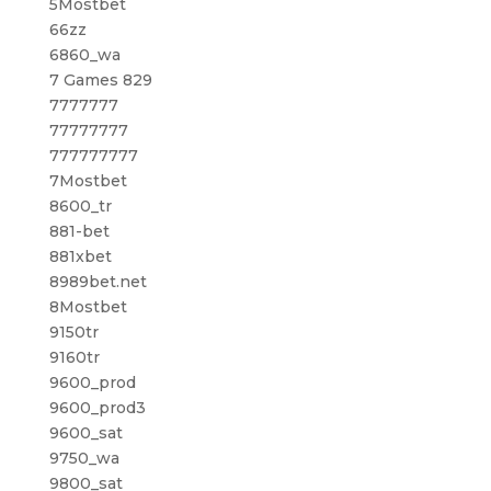
5Mostbet
66zz
6860_wa
7 Games 829
7777777
77777777
777777777
7Mostbet
8600_tr
881-bet
881xbet
8989bet.net
8Mostbet
9150tr
9160tr
9600_prod
9600_prod3
9600_sat
9750_wa
9800_sat