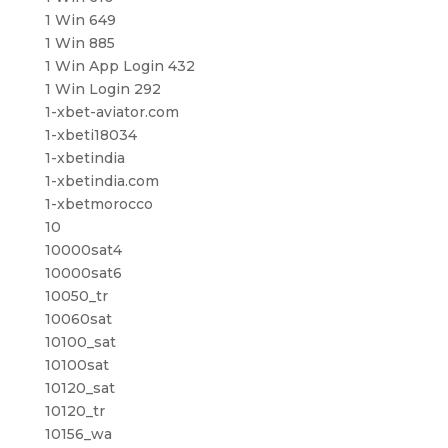
1 Win 649
1 Win 885
1 Win App Login 432
1 Win Login 292
1-xbet-aviator.com
1-xbeti18034
1-xbetindia
1-xbetindia.com
1-xbetmorocco
10
10000sat4
10000sat6
10050_tr
10060sat
10100_sat
10100sat
10120_sat
10120_tr
10156_wa