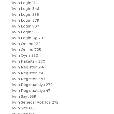
1win Login 114
1win Login 346
1win Login 358
1win Login 379
1win Login 507
1win Login 955
1win Login Ug 793
1win Online 122
1win Online 725
1win Oyna 550
1win Pakistan 370
1win Register 314
1win Register 750
1win Register 770
1win Registratsiya 279
1win Registratsiya 47
1win Sayt 559
1win Senegal Apk Ios 272
1win Site 685