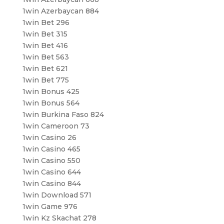
1win Azerbaycan 884
1win Bet 296
1win Bet 315
1win Bet 416
1win Bet 563
1win Bet 621
1win Bet 775
1win Bonus 425
1win Bonus 564
1win Burkina Faso 824
1win Cameroon 73
1win Casino 26
1win Casino 465
1win Casino 550
1win Casino 644
1win Casino 844
1win Download 571
1win Game 976
1win Kz Skachat 278