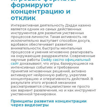
формируют
концентрацию и
отклик
Интерактивная деятельность Дэдди казино
является одним из самых действенных
инструментов для развития умственных
процессов личности. Такая активность не
исключительно выступает способом досуга,
вдобавок обеспечивает развитию
внимательности, быстроты ментальных
процессов и умения мгновенно реагировать
на окружающие раздражители. Современные
научные работы
Daddy casino официальный
сайт
доказывают, что игры, базирующиеся на
интенсивных событиях и требовании
принятия мгновенных решений, активно
активируют нейронную работу, укрепляя
концентрацию и оперативность действий. В
результате этого игровой механизм
рассматривается специалистами не просто
как вариант развлечения, но и как инструмент
умственной тренировки.
Принципы развития концентрации
через видеоигры