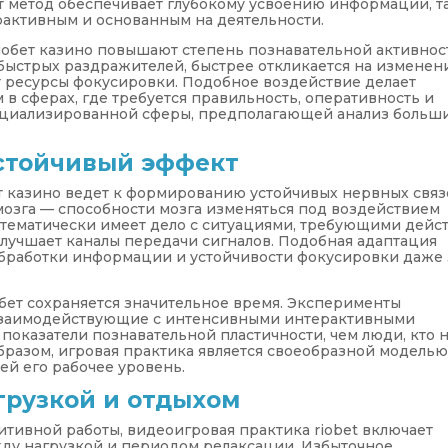
т метод обеспечивает глубокому усвоению информации, т
рактивным и основанным на деятельности.
иобет казино повышают степень познавательной активнос
быстрых раздражителей, быстрее откликается на изменен
 ресурсы фокусировки. Подобное воздействие делает
в сферах, где требуется правильность, оперативность и
ециализированной сферы, предполагающей анализ больш
устойчивый эффект
т казино ведет к формированию устойчивых нервных связ
мозга — способности мозга изменяться под воздействием
тематически имеет дело с ситуациями, требующими дейс
улучшает каналы передачи сигналов. Подобная адаптация
бработки информации и устойчивости фокусировки даже 
бет сохраняется значительное время. Эксперименты
 взаимодействующие с интенсивными интерактивными
оказатели познавательной пластичности, чем люди, кто 
образом, игровая практика является своеобразной модель
й его рабочее уровень.
грузкой и отдыхом
итивной работы, видеоигровая практика riobet включает
ду нагрузкой и периодом релаксации. Избыточное