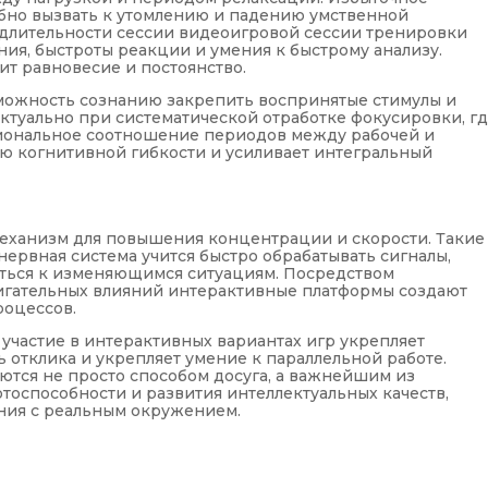
бно вызвать к утомлению и падению умственной
 длительности сессии видеоигровой сессии тренировки
ия, быстроты реакции и умения к быстрому анализу.
т равновесие и постоянство.
можность сознанию закрепить воспринятые стимулы и
актуально при систематической отработке фокусировки, г
иональное соотношение периодов между рабочей и
ю когнитивной гибкости и усиливает интегральный
механизм для повышения концентрации и скорости. Такие
нервная система учится быстро обрабатывать сигналы,
ться к изменяющимся ситуациям. Посредством
вигательных влияний интерактивные платформы создают
роцессов.
 участие в интерактивных вариантах игр укрепляет
 отклика и укрепляет умение к параллельной работе.
тся не просто способом досуга, а важнейшим из
тоспособности и развития интеллектуальных качеств,
ния с реальным окружением.