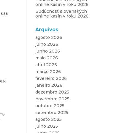
online kasín v roku 2026
Budúcnosť slovenských
 как
online kasín v roku 2026
Arquivos
agosto 2026
julho 2026
junho 2026
maio 2026
abril 2026
março 2026
fevereiro 2026
я к
janeiro 2026
dezembro 2025
novembro 2025
outubro 2025
setembro 2025
ть
ь
agosto 2025
julho 2025