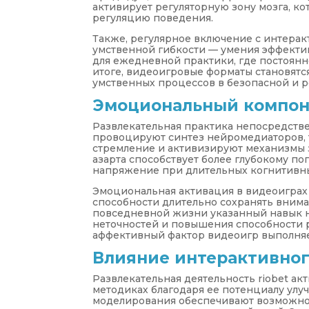
активирует регуляторную зону мозга, ко
регуляцию поведения.
Также, регулярное включение с интера
умственной гибкости — умения эффекти
для ежедневной практики, где постоянн
итоге, видеоигровые форматы становятс
умственных процессов в безопасной и р
Эмоциональный компон
Развлекательная практика непосредств
провоцируют синтез нейромедиаторов, 
стремление и активизируют механизмы
азарта способствует более глубокому п
напряжение при длительных когнитивны
Эмоциональная активация в видеоиграх
способности длительно сохранять внима
повседневной жизни указанный навык н
неточностей и повышения способности р
аффективный фактор видеоигр выполняе
Влияние интерактивног
Развлекательная деятельность riobet а
методиках благодаря ее потенциалу улу
моделирования обеспечивают возможнос