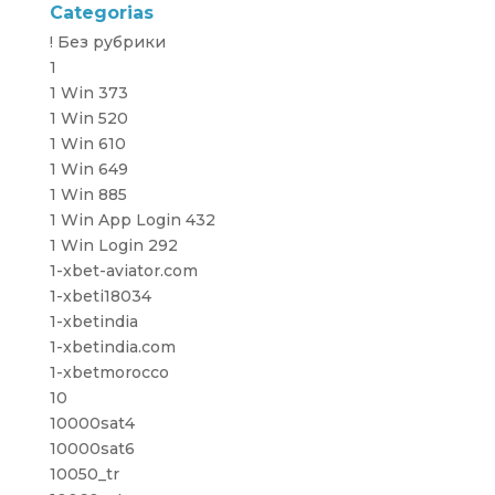
Categorias
! Без рубрики
1
1 Win 373
1 Win 520
1 Win 610
1 Win 649
1 Win 885
1 Win App Login 432
1 Win Login 292
1-xbet-aviator.com
1-xbeti18034
1-xbetindia
1-xbetindia.com
1-xbetmorocco
10
10000sat4
10000sat6
10050_tr