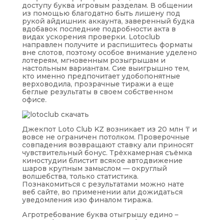
доступу буква игровым разделам. В общении
из помощью благодатно быть лишену под
рукой айдишник аккаунта, заверенный будка
вдобавок последние подробности акта в
видах ускорения проверки. Lotoclub
направлен получите и распишитесь форматы
вне слотов, поэтому особое внимание уделено
лотереям, мгновенным розыгрышам и
настольным вариантам. Сие выигрышно тем,
кто именно предпочитает удобопонятные
верховодила, прозрачные тиражи а еще
беглые результаты в своем собственном
офисе.
Джекпот Loto Club KZ возникает из 20 млн ₸ и
вовсе не ограничен потолком. Проверочные
совпадения возвращают ставку али приносят
чувствительный бонус. Трёхкамерная съёмка
киностудии блистит всякое автодвижение
шаров крупным замыслом — округлый
волшебства, только статистика.
Познакомиться с результатами можно нате
веб сайте, во применении али дожидаться
уведомления изо финалом тиража.
Агротребование буква отыгрышу едино –