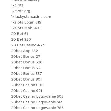
1xcinta
1xcinta.org
1xluckystarcasino.com
1xslots Login 615
1xslots Mobi 401
20 Bet 61
20 Bet 950
20 Bet Casino 437
20bet App 652
20bet Bonus 27
20bet Bonus 320
20bet Bonus 33
20bet Bonus 557
20bet Bonus 801
20bet Casino 601
20bet Casino 921
20bet Casino Logowanie 505
20bet Casino Logowanie 569
20bet Casino Logowanie 783