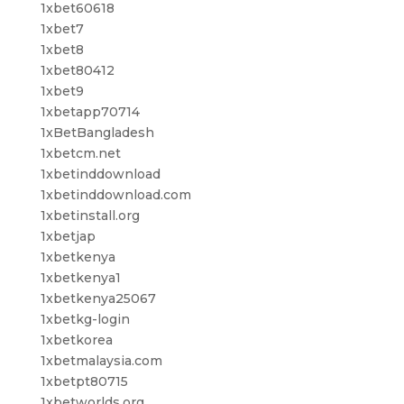
1xbet60618
1xbet7
1xbet8
1xbet80412
1xbet9
1xbetapp70714
1xBetBangladesh
1xbetcm.net
1xbetinddownload
1xbetinddownload.com
1xbetinstall.org
1xbetjap
1xbetkenya
1xbetkenya1
1xbetkenya25067
1xbetkg-login
1xbetkorea
1xbetmalaysia.com
1xbetpt80715
1xbetworlds.org