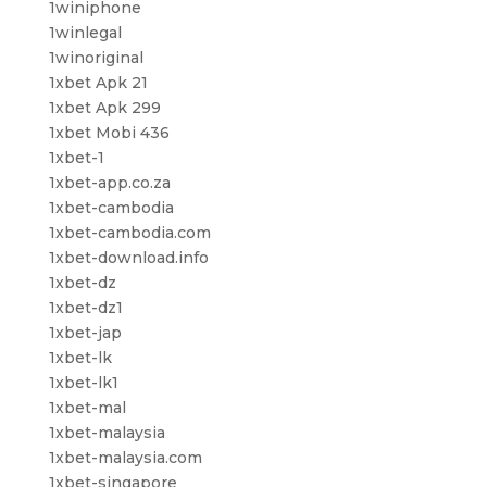
1winiphone
1winlegal
1winoriginal
1xbet Apk 21
1xbet Apk 299
1xbet Mobi 436
1xbet-1
1xbet-app.co.za
1xbet-cambodia
1xbet-cambodia.com
1xbet-download.info
1xbet-dz
1xbet-dz1
1xbet-jap
1xbet-lk
1xbet-lk1
1xbet-mal
1xbet-malaysia
1xbet-malaysia.com
1xbet-singapore