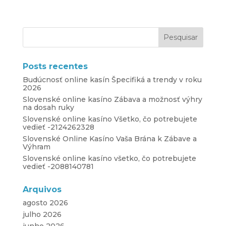
Posts recentes
Budúcnosť online kasín Špecifiká a trendy v roku
2026
Slovenské online kasíno Zábava a možnosť výhry
na dosah ruky
Slovenské online kasíno Všetko, čo potrebujete
vedieť -2124262328
Slovenské Online Kasíno Vaša Brána k Zábave a
Výhram
Slovenské online kasíno všetko, čo potrebujete
vedieť -2088140781
Arquivos
agosto 2026
julho 2026