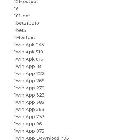
12Mostbet
16
161-bet
1bet210218
1bet5
1Mostbet
1win Apk 245
1win Apk 519
1win Apk 813
1win App 18
1win App 222
1win App 269
1win App 279
1win App 323
1win App 385
1win App 568
1win App 733
1win App 96
1win App 975
1win App Download 796