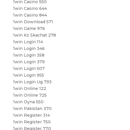
1win Casino 550
1win Casino 644
1win Casino 844
1win Download 571
1win Game 976
1win Kz Skachat 278
1win Login 114
1win Login 346
1win Login 358
1win Login 379
1win Login 507
1win Login 955
1win Login Ug 793
1win Online 122
1win Online 725
1win Oyna 550
1win Pakistan 370
1win Register 314
1win Register 750
1win Register 770