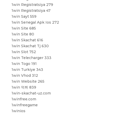
1win Registratsiya 279
1win Registratsiya 47
1win Sayt 559
1win Senegal Apk Ios 272
1win Site 685
1win Site 80
1win Skachat 616
1win Skachat Tj 630
1win Slot 752
1win Telecharger 333
1win Togo 191
1win Turkiye 343
1win Vhod 312
1win Website 265
1win 먹튀 839
1win-skachat-uz.com
1winfree.com
1winfreegame
1winios