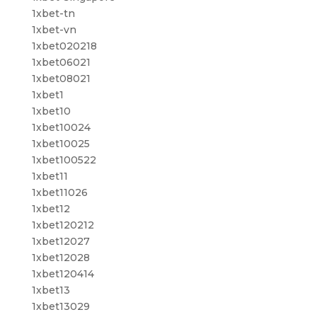
1xbet-tn
1xbet-vn
1xbet020218
1xbet06021
1xbet08021
1xbet1
1xbet10
1xbet10024
1xbet10025
1xbet100522
1xbet11
1xbet11026
1xbet12
1xbet120212
1xbet12027
1xbet12028
1xbet120414
1xbet13
1xbet13029