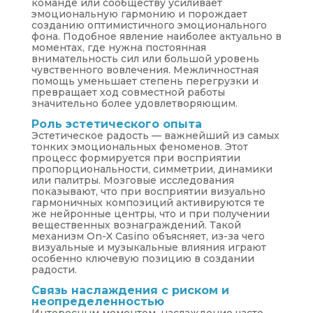
команде или сообществу усиливает
эмоциональную гармонию и порождает
созданию оптимистичного эмоционального
фона. Подобное явление наиболее актуально в
моментах, где нужна постоянная
внимательность сил или большой уровень
чувственного вовлечения. Межличностная
помощь уменьшает степень перегрузки и
превращает ход совместной работы
значительно более удовлетворяющим.
Роль эстетического опыта
Эстетическое радость — важнейший из самых
тонких эмоциональных феноменов. Этот
процесс формируется при восприятии
пропорциональности, симметрии, динамики
или палитры. Мозговые исследования
показывают, что при восприятии визуально
гармоничных композиций активируются те
же нейронные центры, что и при получении
вещественных вознаграждений. Такой
механизм On-X Casino объясняет, из-за чего
визуальные и музыкальные влияния играют
особенно ключевую позицию в создании
радости.
Связь наслаждения с риском и
неопределенностью