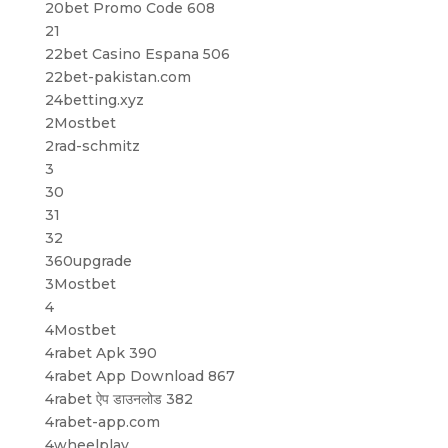
20bet Promo Code 608
21
22bet Casino Espana 506
22bet-pakistan.com
24betting.xyz
2Mostbet
2rad-schmitz
3
30
31
32
360upgrade
3Mostbet
4
4Mostbet
4rabet Apk 390
4rabet App Download 867
4rabet ऐप डाउनलोड 382
4rabet-app.com
4wheelplay