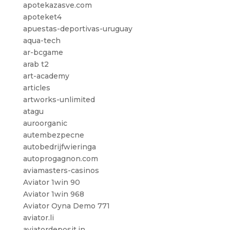
apotekazasve.com
apoteket4
apuestas-deportivas-uruguay
aqua-tech
ar-bcgame
arab t2
art-academy
articles
artworks-unlimited
atagu
auroorganic
autembezpecne
autobedrijfwieringa
autoprogagnon.com
aviamasters-casinos
Aviator 1win 90
Aviator 1win 968
Aviator Oyna Demo 771
aviator.li
aviatordeposit.in