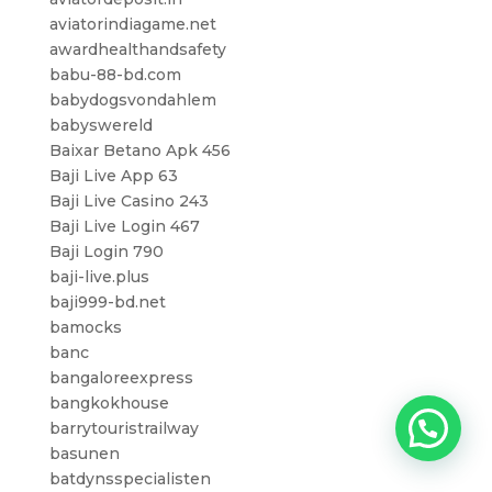
aviatorindiagame.net
awardhealthandsafety
babu-88-bd.com
babydogsvondahlem
babyswereld
Baixar Betano Apk 456
Baji Live App 63
Baji Live Casino 243
Baji Live Login 467
Baji Login 790
baji-live.plus
baji999-bd.net
bamocks
banc
bangaloreexpress
bangkokhouse
barrytouristrailway
basunen
batdynsspecialisten