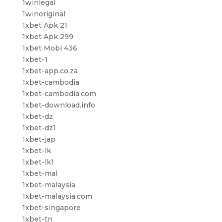
1winlegal
1winoriginal
1xbet Apk 21
1xbet Apk 299
1xbet Mobi 436
1xbet-1
1xbet-app.co.za
1xbet-cambodia
1xbet-cambodia.com
1xbet-download.info
1xbet-dz
1xbet-dz1
1xbet-jap
1xbet-lk
1xbet-lk1
1xbet-mal
1xbet-malaysia
1xbet-malaysia.com
1xbet-singapore
1xbet-tn