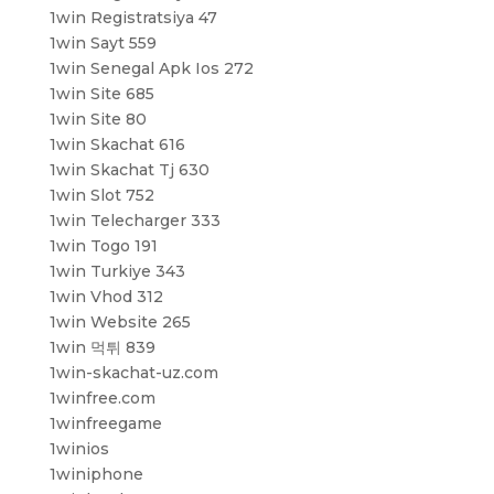
1win Registratsiya 47
1win Sayt 559
1win Senegal Apk Ios 272
1win Site 685
1win Site 80
1win Skachat 616
1win Skachat Tj 630
1win Slot 752
1win Telecharger 333
1win Togo 191
1win Turkiye 343
1win Vhod 312
1win Website 265
1win 먹튀 839
1win-skachat-uz.com
1winfree.com
1winfreegame
1winios
1winiphone