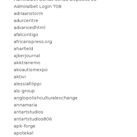
Admiralbet Login 708
adriaanstorm
adurcentre
advancedhtml
afalcontigo
africanspress.org
aharfield
ajkerjournal
akktranemo
akoautismexpo
aktivi
alessiafilippi
als-group
anglopolishculturalexchange
annamaria
antartstudios
antartstudios806
apk-forge
apoteka1