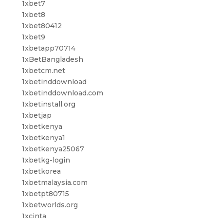
1xbet7
1xbet8
1xbet80412
1xbet9
1xbetapp70714
1xBetBangladesh
1xbetcm.net
1xbetinddownload
1xbetinddownload.com
1xbetinstall.org
1xbetjap
1xbetkenya
1xbetkenya1
1xbetkenya25067
1xbetkg-login
1xbetkorea
1xbetmalaysia.com
1xbetpt80715
1xbetworlds.org
1xcinta