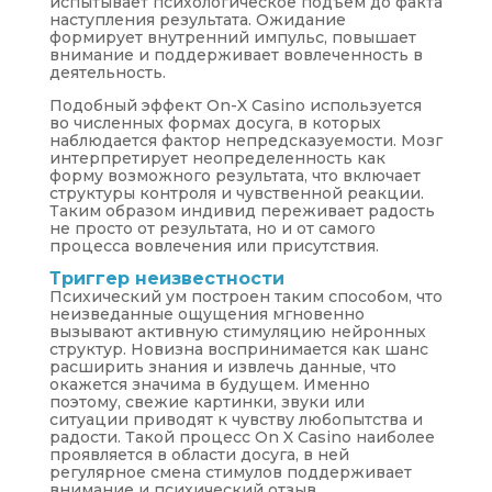
испытывает психологическое подъем до факта
наступления результата. Ожидание
формирует внутренний импульс, повышает
внимание и поддерживает вовлеченность в
деятельность.
Подобный эффект On-X Casino используется
во численных формах досуга, в которых
наблюдается фактор непредсказуемости. Мозг
интерпретирует неопределенность как
форму возможного результата, что включает
структуры контроля и чувственной реакции.
Таким образом индивид переживает радость
не просто от результата, но и от самого
процесса вовлечения или присутствия.
Триггер неизвестности
Психический ум построен таким способом, что
неизведанные ощущения мгновенно
вызывают активную стимуляцию нейронных
структур. Новизна воспринимается как шанс
расширить знания и извлечь данные, что
окажется значима в будущем. Именно
поэтому, свежие картинки, звуки или
ситуации приводят к чувству любопытства и
радости. Такой процесс On X Casino наиболее
проявляется в области досуга, в ней
регулярное смена стимулов поддерживает
внимание и психический отзыв.