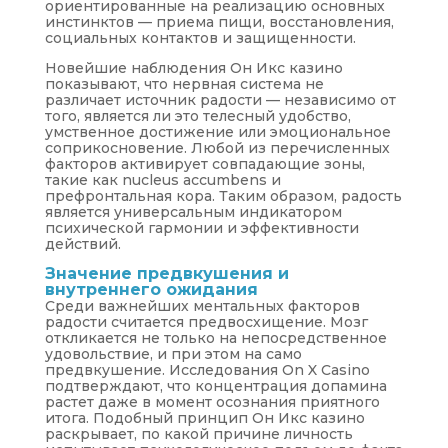
ориентированные на реализацию основных
инстинктов — приема пищи, восстановления,
социальных контактов и защищенности.
Новейшие наблюдения Он Икс казино
показывают, что нервная система не
различает источник радости — независимо от
того, является ли это телесный удобство,
умственное достижение или эмоциональное
соприкосновение. Любой из перечисленных
факторов активирует совпадающие зоны,
такие как nucleus accumbens и
префронтальная кора. Таким образом, радость
является универсальным индикатором
психической гармонии и эффективности
действий.
Значение предвкушения и
внутреннего ожидания
Среди важнейших ментальных факторов
радости считается предвосхищение. Мозг
откликается не только на непосредственное
удовольствие, и при этом на само
предвкушение. Исследования On X Casino
подтверждают, что концентрация допамина
растет даже в момент осознания приятного
итога. Подобный принцип Он Икс казино
раскрывает, по какой причине личность