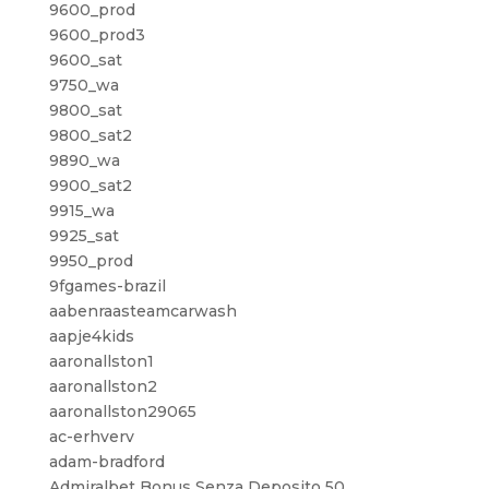
9600_prod
9600_prod3
9600_sat
9750_wa
9800_sat
9800_sat2
9890_wa
9900_sat2
9915_wa
9925_sat
9950_prod
9fgames-brazil
aabenraasteamcarwash
aapje4kids
aaronallston1
aaronallston2
aaronallston29065
ac-erhverv
adam-bradford
Admiralbet Bonus Senza Deposito 50