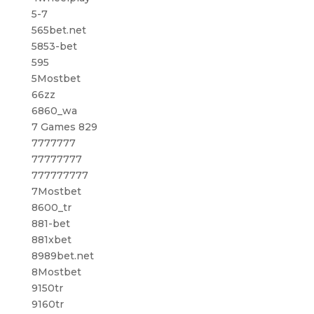
5-7
565bet.net
5853-bet
595
5Mostbet
66zz
6860_wa
7 Games 829
7777777
77777777
777777777
7Mostbet
8600_tr
881-bet
881xbet
8989bet.net
8Mostbet
9150tr
9160tr