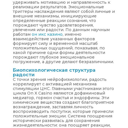
удерживать мотивацию и направленность к
реализации результатов. Эмоциональные
триггеры наслаждения являют собой личные и
внешние механизмы, инициирующие
определенные реакции сознания, что
порождают чувство удовлетворения,
увлечения или радости. По данным научным
работам
он икс казино
, именно
взаимодействие указанных факторов
формирует силу и временной масштаб
положительных ощущений, показывая, по
какой причине одни формы деятельности
порождают глубокое эмоциональное
погружение, а другие делают безразличными.
Биопсихологическая структура
радости
С точки зрения нейрофизиологии, радость
коррелирует с активацией механизма
стимуляции ЦНС. Главными участниками этого
цикла On X Casino являются дофаминовый
медиатор, гормон счастья и эндорфины. Эти
химические вещества создают благоприятное
вознаграждение, заставляя личность
воспроизводить поступки, которые принесли
положительные эмоции. Система поощрения
исторически развилась для сохранения
жизнедеятельности: она поощряет реакции,