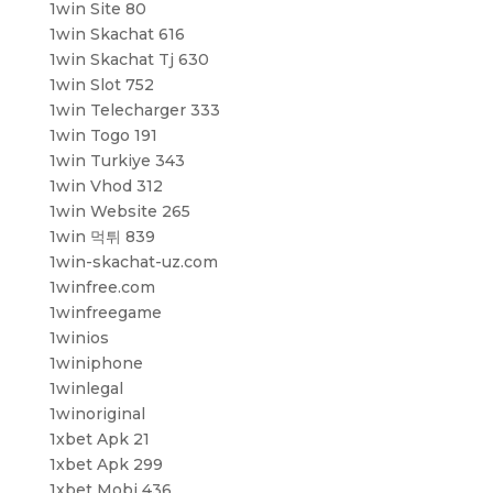
1win Site 80
1win Skachat 616
1win Skachat Tj 630
1win Slot 752
1win Telecharger 333
1win Togo 191
1win Turkiye 343
1win Vhod 312
1win Website 265
1win 먹튀 839
1win-skachat-uz.com
1winfree.com
1winfreegame
1winios
1winiphone
1winlegal
1winoriginal
1xbet Apk 21
1xbet Apk 299
1xbet Mobi 436