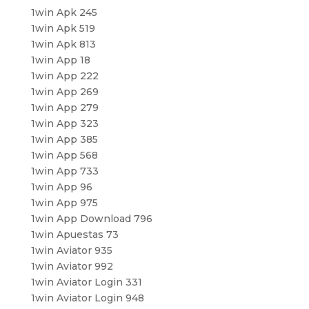
1win Apk 245
1win Apk 519
1win Apk 813
1win App 18
1win App 222
1win App 269
1win App 279
1win App 323
1win App 385
1win App 568
1win App 733
1win App 96
1win App 975
1win App Download 796
1win Apuestas 73
1win Aviator 935
1win Aviator 992
1win Aviator Login 331
1win Aviator Login 948