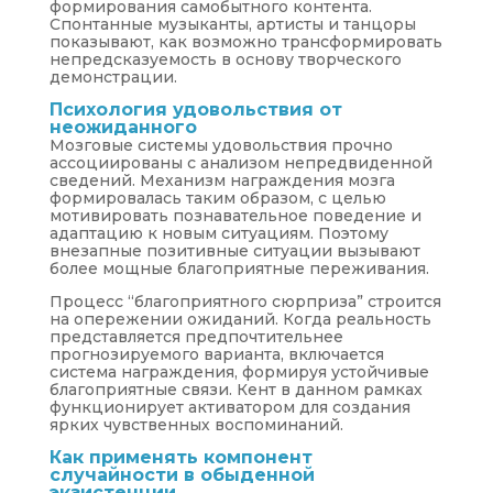
формирования самобытного контента.
Спонтанные музыканты, артисты и танцоры
показывают, как возможно трансформировать
непредсказуемость в основу творческого
демонстрации.
Психология удовольствия от
неожиданного
Мозговые системы удовольствия прочно
ассоциированы с анализом непредвиденной
сведений. Механизм награждения мозга
формировалась таким образом, с целью
мотивировать познавательное поведение и
адаптацию к новым ситуациям. Поэтому
внезапные позитивные ситуации вызывают
более мощные благоприятные переживания.
Процесс “благоприятного сюрприза” строится
на опережении ожиданий. Когда реальность
представляется предпочтительнее
прогнозируемого варианта, включается
система награждения, формируя устойчивые
благоприятные связи. Кент в данном рамках
функционирует активатором для создания
ярких чувственных воспоминаний.
Как применять компонент
случайности в обыденной
экзистенции