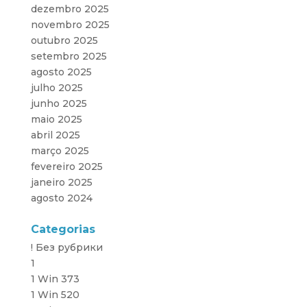
dezembro 2025
novembro 2025
outubro 2025
setembro 2025
agosto 2025
julho 2025
junho 2025
maio 2025
abril 2025
março 2025
fevereiro 2025
janeiro 2025
agosto 2024
Categorias
! Без рубрики
1
1 Win 373
1 Win 520