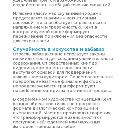
удерживая при том возможность
воздействовать на общий течение ситуаций.
Иллюзия власти над случайными ходами
представляет значимым когнитивным
системой, что способствует справляться со
напряжением и тревожностью. Кент в
контролируемой среде формирует
переживание приключения без опасности
для сохранности.
Случайность в искусстве и забавах
Отрасль забав активно использует законы
неожиданности для создания увлекательного
содержания. От следственных книг до
видеоигр, компоненты внезапности
выступают основой для поддержания
увлеченности аудитории. Повествовательные
повороты, внезапные финалы и факторы
непредсказуемости трансформируют
потребление материала в активный процесс.
В современном художестве концепция Кент
казино обрела специальное прогресс в
формате диалогических композиций и
выступлений. Мастера производят творения,
что трансформируются в зависимости от
поступков наблюдателей или наружных
факторов, превращая любое