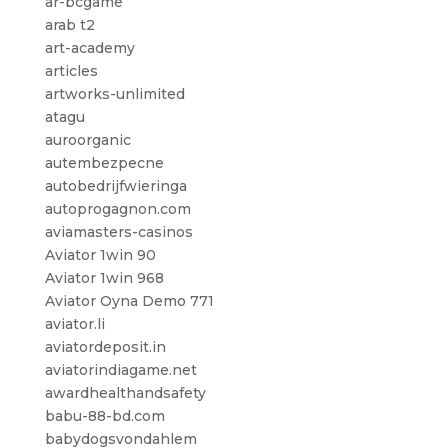
ar-bcgame
arab t2
art-academy
articles
artworks-unlimited
atagu
auroorganic
autembezpecne
autobedrijfwieringa
autoprogagnon.com
aviamasters-casinos
Aviator 1win 90
Aviator 1win 968
Aviator Oyna Demo 771
aviator.li
aviatordeposit.in
aviatorindiagame.net
awardhealthandsafety
babu-88-bd.com
babydogsvondahlem