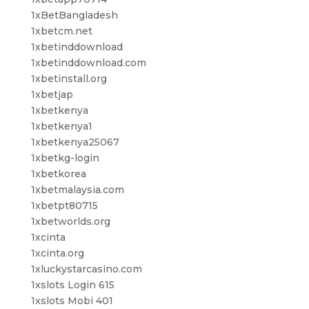
1xBetBangladesh
1xbetcm.net
1xbetinddownload
1xbetinddownload.com
1xbetinstall.org
1xbetjap
1xbetkenya
1xbetkenya1
1xbetkenya25067
1xbetkg-login
1xbetkorea
1xbetmalaysia.com
1xbetpt80715
1xbetworlds.org
1xcinta
1xcinta.org
1xluckystarcasino.com
1xslots Login 615
1xslots Mobi 401