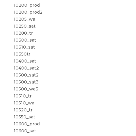
10200_prod
10200_prod2
10205_wa
10250_sat
10280_tr
10300_sat
10310_sat
10350tr
10400_sat
10400_sat2
10500_sat2
10500_sat3
10500_wa3
10510_tr
10510_wa
10520_tr
10550_sat
10600_prod
10600_sat