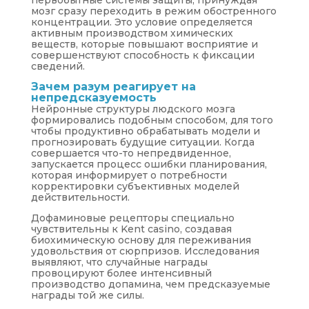
первобытные системы защиты, принуждая
мозг сразу переходить в режим обостренного
концентрации. Это условие определяется
активным производством химических
веществ, которые повышают восприятие и
совершенствуют способность к фиксации
сведений.
Зачем разум реагирует на
непредсказуемость
Нейронные структуры людского мозга
формировались подобным способом, для того
чтобы продуктивно обрабатывать модели и
прогнозировать будущие ситуации. Когда
совершается что-то непредвиденное,
запускается процесс ошибки планирования,
которая информирует о потребности
корректировки субъективных моделей
действительности.
Дофаминовые рецепторы специально
чувствительны к Kent casino, создавая
биохимическую основу для переживания
удовольствия от сюрпризов. Исследования
выявляют, что случайные награды
провоцируют более интенсивный
производство допамина, чем предсказуемые
награды той же силы.