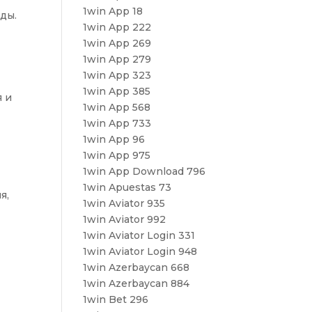
1win App 18
ды.
1win App 222
1win App 269
1win App 279
1win App 323
1win App 385
я и
1win App 568
1win App 733
1win App 96
е
1win App 975
1win App Download 796
.
1win Apuestas 73
я,
1win Aviator 935
1win Aviator 992
1win Aviator Login 331
1win Aviator Login 948
1win Azerbaycan 668
1win Azerbaycan 884
1win Bet 296