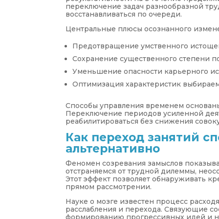
переключение задач разнообразной труд
восстанавливаться по очереди.
Центральные плюсы осознанного измен
Предотвращение умственного истощен
Сохранение существенного степени по
Уменьшение опасности карьерного ис
Оптимизация характеристик выбираем
Способы управления временем основаны
Переключение периодов усиленной деят
реабилитироваться без снижения совоку
Как переход занятий сп
альтернативно
Феномен созревания замыслов показыва
отстраняемся от трудной дилеммы, нео
Этот эффект позволяет обнаруживать кр
прямом рассмотрении.
Науке о мозге известен процесс расход
расслабления и перехода. Связующие со
формированию прогрессивных идей и 