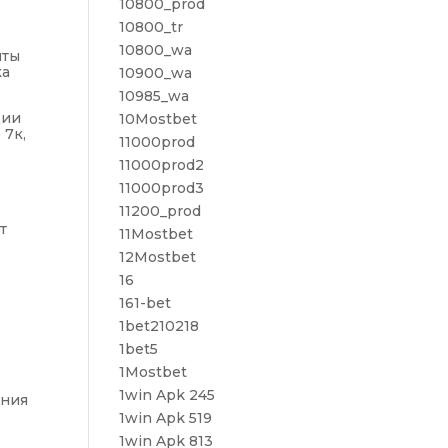
10800_prod
10800_tr
10800_wa
нты
ка
10900_wa
10985_wa
ции
10Mostbet
 7к,
11000prod
11000prod2
11000prod3
11200_prod
т
11Mostbet
12Mostbet
16
161-bet
1bet210218
1bet5
1Mostbet
1win Apk 245
ания
1win Apk 519
1win Apk 813