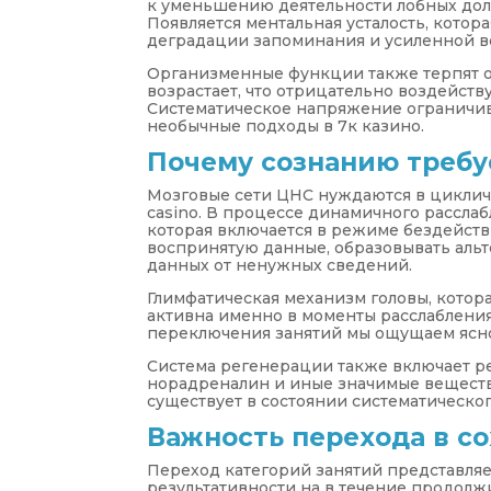
к уменьшению деятельности лобных доле
Появляется ментальная усталость, котор
деградации запоминания и усиленной в
Организменные функции также терпят о
возрастает, что отрицательно воздейст
Систематическое напряжение ограничив
необычные подходы в 7к казино.
Почему сознанию требу
Мозговые сети ЦНС нуждаются в цикличн
casino. В процессе динамичного расслаб
которая включается в режиме бездейств
воспринятую данные, образовывать аль
данных от ненужных сведений.
Глимфатическая механизм головы, котор
активна именно в моменты расслабления.
переключения занятий мы ощущаем ясн
Система регенерации также включает р
норадреналин и иные значимые вещества
существует в состоянии систематическог
Важность перехода в с
Переход категорий занятий представля
результативности на в течение продолжи