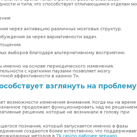
ности и типа, что способствует отличающимся отделам мо
ения:
ия через активацию различных мозговых структур.
буждения за через вариативности задач.
тощения.
ых выборов благодаря альтернативному восприятию.
 именно на основе периодического изменения.
ельности с краткими паузами позволяет мозгу
пной эффективности в казино 7к.
особствует взглянуть на проблему
ет возможности изменения внимания. Когда мы на время
сознанное продолжает функционировать над ее решением
еативные решения, которые не возникали в голову при
ящегося познания, который запускается именно в фазы
единения создаются более естественно, что поддерживае
неожиданных методов в
7k casino рабочее зеркало
.