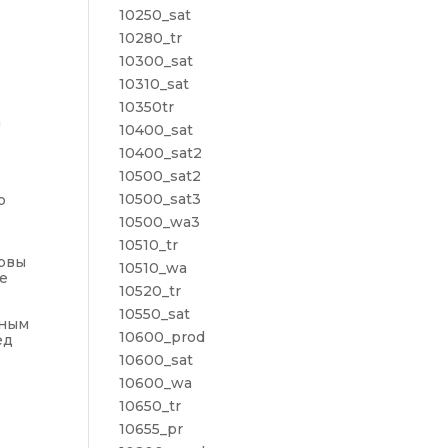
10250_sat
10280_tr
10300_sat
10310_sat
10350tr
а
10400_sat
10400_sat2
10500_sat2
10500_sat3
о
10500_wa3
10510_tr
ервы
10510_wa
е
10520_tr
10550_sat
чным
10600_prod
ед
10600_sat
10600_wa
10650_tr
10655_pr