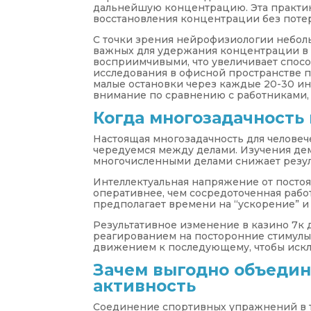
дальнейшую концентрацию. Эта практик
восстановления концентрации без потер
С точки зрения нейрофизиологии небол
важных для удержания концентрации в 
восприимчивыми, что увеличивает спосо
исследования в офисной пространстве 
малые остановки через каждые 20-30 ин
внимание по сравнению с работниками, 
Когда многозадачность 
Настоящая многозадачность для человеч
чередуемся между делами. Изучения де
многочисленными делами снижает резул
Интеллектуальная напряжение от посто
оперативнее, чем сосредоточенная раб
предполагает времени на “ускорение” и
Результативное изменение в казино 7к
реагированием на посторонние стимулы
движением к последующему, чтобы искл
Зачем выгодно объедин
активность
Соединение спортивных упражнений в т