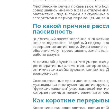
Фактические случаи показывают, что б
совершались именно в фазы отвлечения 
Математик – под яблоней, а актуальные 
алгоритмов в период перемещения, заня
По какой причине расс
пассивность
Энергичный восстановление в 7к казино
ничегонеделание. Подобный подход к ре
завершение активности. Физические зан
общение могут представлять замечатель
работы разума.
Анализы обнаруживают, что умеренная 
регенеративных элементов, которые сод
оптимизации действующих контактов. Д
возможности.
Созерцательные практики, знакомство 
музыкальных инструментах активируют 
“функциональным” участкам реабилитир
которые принципиально разнятся от клю
Как короткие перерывы
Короткие остановки длительностью от 3