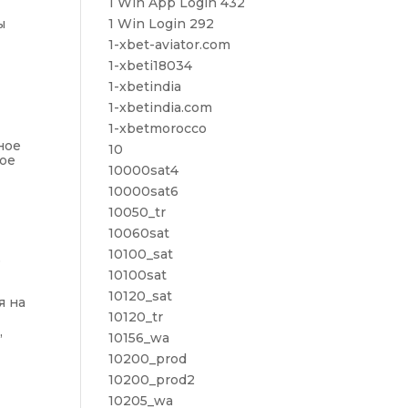
1 Win App Login 432
ы
1 Win Login 292
1-xbet-aviator.com
1-xbeti18034
1-xbetindia
1-xbetindia.com
1-xbetmorocco
ное
10
ное
10000sat4
10000sat6
10050_tr
10060sat
10100_sat
е
10100sat
10120_sat
я на
10120_tr
,
10156_wa
10200_prod
10200_prod2
10205_wa