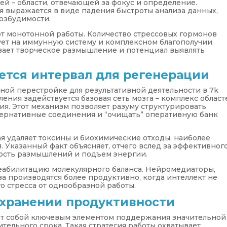
й – области, отвечающей за фокус и определение.
ая выражается в виде падения быстроты анализа данных,
озбудимости.
т монотонной работы. Количество стрессовых гормонов
вует на иммунную систему и комплексном благополучии.
ает творческое размышление и потенциал выявлять
ется интервал для регенерации
ой перестройке для результативной деятельности в 7k
ления задействуется базовая сеть мозга – комплекс област
ия. Этот механизм позволяет разуму структурировать
тернативные соединения и “очищать” оперативную банк
ая удаляет токсины и биохимические отходы, наиболее
 Указанный факт объясняет, отчего вслед за эффективног
ость размышлений и подъем энергии.
еабилитацию молекулярного баланса. Нейромедиаторы,
 производятся более продуктивно, когда интеллект не
о стресса от однообразной работы.
охранении продуктивности
ет собой ключевым элементом поддержания значительной
тельного срока. Такая стратегия работы охватывает