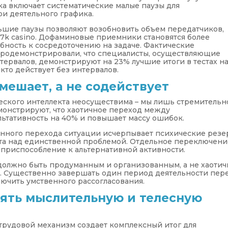
а включает систематические малые паузы для
и деятельного графика.
ьшие паузы позволяют возобновить объем передатчиков,
7k casino. Дофаминовые приемники становятся более
бность к сосредоточению на задаче. Фактические
продемонстрировали, что специалисты, осуществляющие
тервалов, демонстрируют на 23% лучшие итоги в тестах н
кто действует без интервалов.
мешает, а не содействует
еского интеллекта неосуществима – мы лишь стремительн
монстрируют, что хаотичное переход между
ьтативность на 40% и повышает массу ошибок.
янного перехода ситуации исчерпывает психические рез
ота над единственной проблемой. Отдельное переключени
 приспособление к альтернативной активности.
 должно быть продуманным и организованным, а не хаоти
. Существенно завершать один период деятельности пер
ючить умственного рассогласования.
ять мыслительную и телесную
рудовой механизм создает комплексный итог для