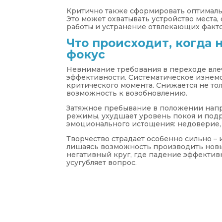
Критично также сформировать оптимальн
Это может охватывать устройство места
работы и устранение отвлекающих факто
Что происходит, когда 
фокус
Невнимание требования в переходе влеч
эффективности. Систематическое изнем
критического момента. Снижается не то
возможность к возобновлению.
Затяжное пребывание в положении напр
режимы, ухудшает уровень покоя и под
эмоционального истощения: недоверие,
Творчество страдает особенно сильно – 
лишаясь возможность производить новые
негативный круг, где падение эффектив
усугубляет вопрос.