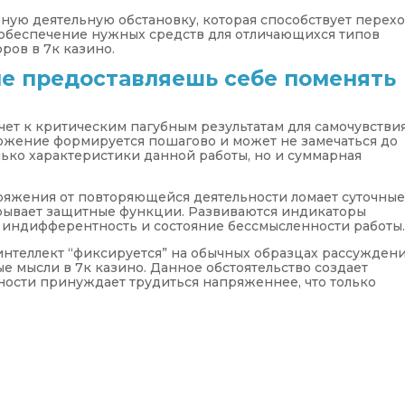
ую деятельную обстановку, которая способствует перехо
, обеспечение нужных средств для отличающихся типов
ров в 7к казино.
не предоставляешь себе поменять
ет к критическим пагубным результатам для самочувстви
ожение формируется пошагово и может не замечаться до
лько характеристики данной работы, но и суммарная
яжения от повторяющейся деятельности ломает суточны
рывает защитные функции. Развиваются индикаторы
 индифферентность и состояние бессмысленности работы
интеллект “фиксируется” на обычных образцах рассуждени
 мысли в 7к казино. Данное обстоятельство создает
ности принуждает трудиться напряженнее, что только