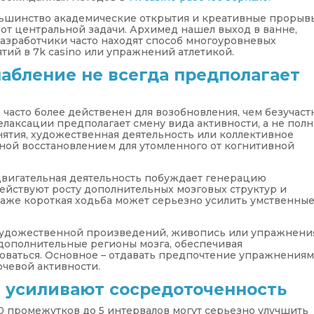
ольшинство академические открытия и креативные прорыв
от центральной задачи. Архимед нашел выход в ванне,
разработчики часто находят способ многоуровневых
тий в 7k casino или упражнений атлетикой.
лабление не всегда предполагает
 часто более действенен для возобновления, чем безучаст
лаксации предполагает смену вида активности, а не пол
ятия, художественная деятельность или коллективное
ной восстановлением для утомленного от когнитивной
двигательная деятельность побуждает генерацию
ействуют росту дополнительных мозговых структур и
аже короткая ходьба может серьезно усилить умственны
художественной произведений, живопись или упражнени
дополнительные регионы мозга, обеспечивая
оваться. Основное – отдавать предпочтение упражнениям
чевой активности.
 усиливают сосредоточенность
0 промежутков до 5 интервалов могут серьезно улучшить