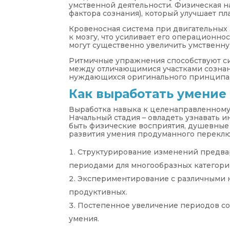
умственной деятельности. Физическая 
фактора сознания), который улучшает п
Кровеносная система при двигательных 
к мозгу, что усиливает его операционно
могут существенно увеличить умственну
Ритмичные упражнения способствуют с
между отличающимися участками сознани
нуждающихся оригинального принципа 
Как выработать умение
Выработка навыка к целенаправленному
Начальный стадия – овладеть узнавать 
быть физические восприятия, душевные
развития умения продуманного переклю
Структурирование изменений предва
периодами для многообразных категори
Экспериментирование с различными 
продуктивных.
Постепенное увеличение периодов со
умения.