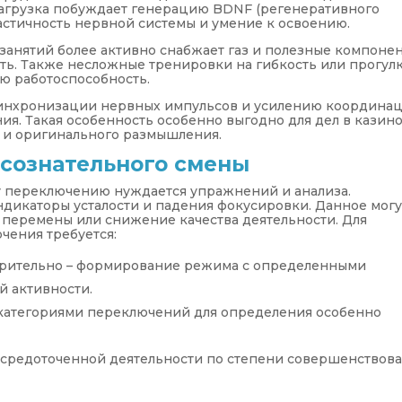
нагрузка побуждает генерацию BDNF (регенеративного
ластичность нервной системы и умение к освоению.
занятий более активно снабжает газ и полезные компоне
сть. Также несложные тренировки на гибкость или прогул
ю работоспособность.
инхронизации нервных импульсов и усилению координа
я. Такая особенность особенно выгодно для дел в казино
и оригинального размышления.
 сознательного смены
 переключению нуждается упражнений и анализа.
индикаторы усталости и падения фокусировки. Данное могу
 перемены или снижение качества деятельности. Для
чения требуется:
рительно – формирование режима с определенными
й активности.
категориями переключений для определения особенно
средоточенной деятельности по степени совершенствов