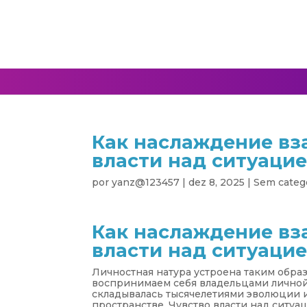
Как наслаждение вз
власти над ситуаци
por
yanz@123457
|
dez 8, 2025
|
Sem categ
Как наслаждение вз
власти над ситуаци
Личностная натура устроена таким обра
воспринимаем себя владельцами личной 
складывалась тысячелетиями эволюции 
пространстве. Чувство власти над ситуа