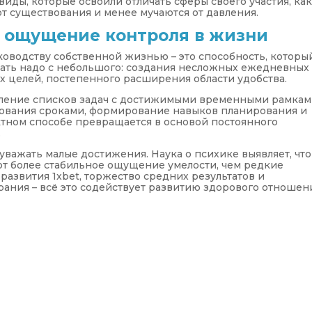
иды, которые освоили отличать сферы своего участия, ка
 существования и менее мучаются от давления.
е ощущение контроля в жизни
оводству собственной жизнью – это способность, которы
пать надо с небольшого: создания несложных ежедневных
х целей, постепенного расширения области удобства.
вление списков задач с достижимыми временными рамка
рования сроками, формирование навыков планирования и
ектном способе превращается в основой постоянного
.
уважать малые достижения. Наука о психике выявляет, что
т более стабильное ощущение умелости, чем редкие
развития 1xbet, торжество средних результатов и
рания – всё это содействует развитию здорового отношен