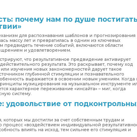
ть: почему нам по душе постигать
твии»
механизм для распознавания шаблонов и прогнозирования
ась массу лет и превратилась в одним из ключевых
м предвидеть течение событий, включаются области
оощрением и удовлетворением.
трируют, что результативное предвидение активирует
ействительного результата. Это раскрывает, почему ход
 или изучения новых закономерностей дарует такое
 источником глубинной стимуляции и познавательного
особенность выражается в освоении новым умениям. Когда
принципы музицирования на музыкальном инструменте и
тся характерное переживание «инсайта» – миг, когда
сную систему.
: удовольствие от подконтрольны
, которых мы достигли за счет собственным трудам и
то процесс «воздействием индивидуальной результативно
обность влиять на исход, тем сильнее его стимуляция и