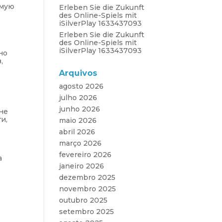
мую
Erleben Sie die Zukunft
des Online-Spiels mit
iSilverPlay 1633437093
Erleben Sie die Zukunft
des Online-Spiels mit
iSilverPlay 1633437093
но
,
Arquivos
agosto 2026
julho 2026
junho 2026
не
и,
maio 2026
abril 2026
março 2026
fevereiro 2026
а
janeiro 2026
dezembro 2025
novembro 2025
outubro 2025
setembro 2025