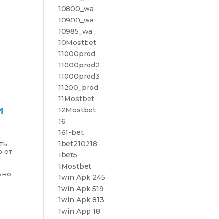
10800_wa
10900_wa
10985_wa
10Mostbet
11000prod
11000prod2
11000prod3
11200_prod
11Mostbet
и
12Mostbet
16
161-bet
.
ть
1bet210218
о от
1bet5
1Mostbet
ьно
1win Apk 245
1win Apk 519
1win Apk 813
1win App 18