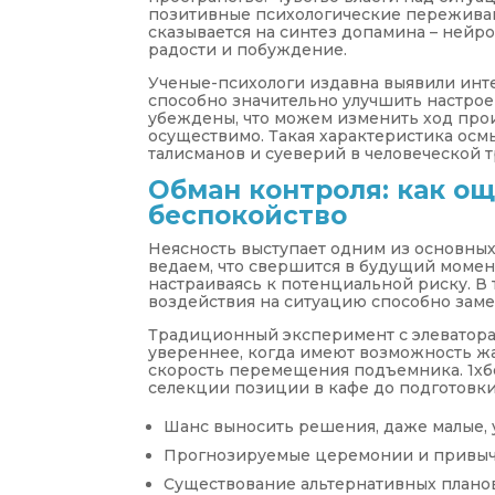
позитивные психологические переживан
сказывается на синтез допамина – нейр
радости и побуждение.
Ученые-психологи издавна выявили инт
способно значительно улучшить настрое
убеждены, что можем изменить ход прои
осуществимо. Такая характеристика осм
талисманов и суеверий в человеческой 
Обман контроля: как о
беспокойство
Неясность выступает одним из основных
ведаем, что свершится в будущий момен
настраиваясь к потенциальной риску. В
воздействия на ситуацию способно заме
Традиционный эксперимент с элеватор
увереннее, когда имеют возможность жа
скорость перемещения подъемника. 1хбе
селекции позиции в кафе до подготовки
Шанс выносить решения, даже малые,
Прогнозируемые церемонии и привыч
Существование альтернативных планов