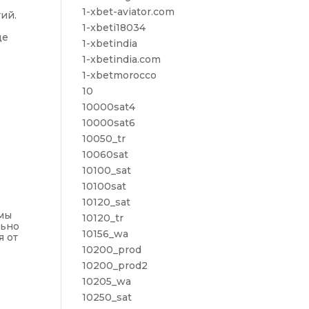
1-xbet-aviator.com
ий.
1-xbeti18034
де
1-xbetindia
1-xbetindia.com
1-xbetmorocco
10
10000sat4
10000sat6
10050_tr
10060sat
10100_sat
10100sat
10120_sat
 мы
10120_tr
льно
10156_wa
я от
10200_prod
10200_prod2
10205_wa
10250_sat