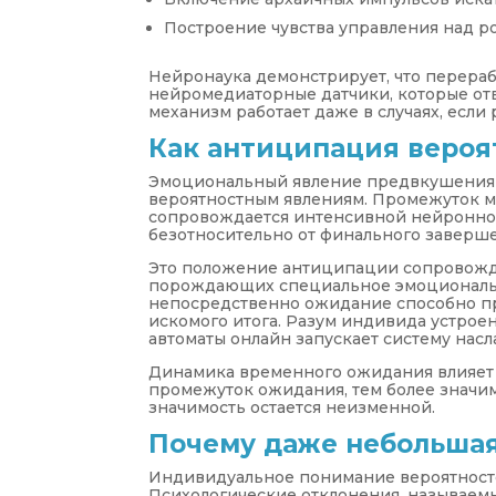
Построение чувства управления над р
Нейронаука демонстрирует, что перераб
нейромедиаторные датчики, которые от
механизм работает даже в случаях, если
Как антиципация вероя
Эмоциональный явление предвкушения и
вероятностным явлениям. Промежуток 
сопровождается интенсивной нейронной
безотносительно от финального заверш
Это положение антиципации сопровожд
порождающих специальное эмоциональн
непосредственно ожидание способно пр
искомого итога. Разум индивида устрое
автоматы онлайн запускает систему нас
Динамика временного ожидания влияет 
промежуток ожидания, тем более значи
значимость остается неизменной.
Почему даже небольшая
Индивидуальное понимание вероятносте
Психологические отклонения, называем