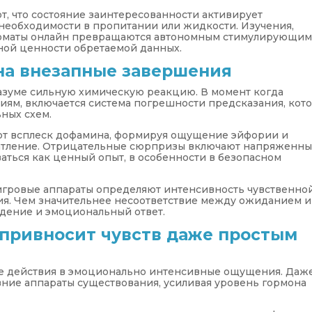
, что состояние заинтересованности активирует
е необходимости в пропитании или жидкости. Изучения,
томаты онлайн превращаются автономным стимулирующи
ной ценности обретаемой данных.
 на внезапные завершения
азуме сильную химическую реакцию. В момент когда
ниям, включается система погрешности предсказания, кот
ных схем.
т всплеск дофамина, формируя ощущение эйфории и
чатление. Отрицательные сюрпризы включают напряженн
ваться как ценный опыт, в особенности в безопасном
игровые аппараты определяют интенсивность чувственно
я. Чем значительнее несоответствие между ожиданием и
ждение и эмоциональный ответ.
 привносит чувств даже простым
е действия в эмоционально интенсивные ощущения. Даж
ние аппараты существования, усиливая уровень гормона