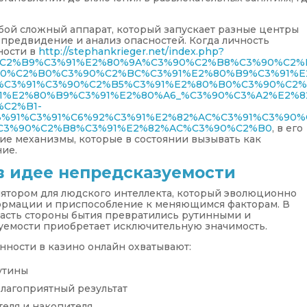
бой сложный аппарат, который запускает разные центры
, предвидение и анализ опасностей. Когда личность
ности в
http://stephankrieger.net/index.php?
0%C2%B9%C3%91%E2%80%9A%C3%90%C2%B8%C3%90%C2%
90%C2%B0%C3%90%C2%BC%C3%91%E2%80%B9%C3%91%E
%C3%91%C3%90%C2%B5%C3%91%E2%80%B0%C3%90%C2
1%E2%80%B9%C3%91%E2%80%A6_%C3%90%C3%A2%E2%8
C2%B1-
%91%C3%91%C6%92%C3%91%E2%82%AC%C3%91%C3%90%
C3%90%C2%B8%C3%91%E2%82%AC%C3%90%C2%B0
, в его
ие механизмы, которые в состоянии вызывать как
ние.
в идее непредсказуемости
ятором для людского интеллекта, который эволюционно
ормации и приспособление к меняющимся факторам. В
часть стороны бытия превратились рутинными и
емости приобретает исключительную значимость.
ности в казино онлайн охватывают:
утины
лагоприятный результат
еля и накопителя