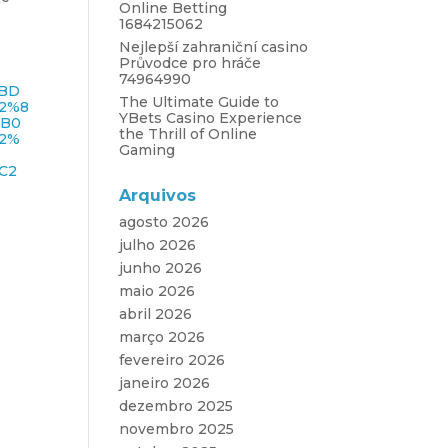
Online Betting
1684215062
Nejlepší zahraniční casino
Průvodce pro hráče
74964990
BD
The Ultimate Guide to
2%8
YBets Casino Experience
%B0
the Thrill of Online
2%
Gaming
C2
Arquivos
agosto 2026
julho 2026
junho 2026
maio 2026
abril 2026
março 2026
fevereiro 2026
janeiro 2026
dezembro 2025
novembro 2025