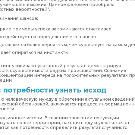
еуменьшать высокие. Данное феномен приобрело
отных вероятностей”.
нимания шансов:
яркие примеры успеха запоминаются отчетливее
воздействует на определение его шансов
ставляется более вероятным, чем существует на самом де
дает опираться на инстинкты
тинг усиливают указанный результат, демонстрируя
мость осуществимости редких происшествий. Сознание
к концентрации интереса на положительных результатах п
ации.
 потребности узнать исход
ю человеческую нужду в обретении актуальной сведений
 неясной обстановкой, включается процесс информационн
сности.
люционные истоки. В течении эволюции популяции
учать новые территории, находить еду и уклоняться от
ется как потребность определить результат случайного