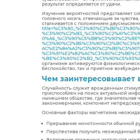
результат определяется от удачи.
Изучение вероятностей представляет со
головного мозга, отвечающие за чувства
сталкивается с положением двусмыслен
title=%C3%90_%C3%90%C2%B5%C3%9
%C3%90%C2%B3_%C3%90%C2%A1%C3%
0%A6_%C3%90%C5%B8%C3%90%C2%BE
%C3%90%C2%B5%C3%90%C2%BC%C3%9
AC%E2%84%A2%C3%90%C2%B5%C3%90%
%C3%91%E2%82%AC%C3%90%C2%B5%C3
%BE%C3%90%C2%B2_%C3%90%C5%93%
организме активируются физиологическ
беспокойство, так и приятное возбужде
Чем заинтересовывает 
Случайность служит врожденным стимул
приспособлен на поиск актуальной инф
нынешнем обществе, где значительная 
закономерными, компонент непредсказу
Основные факторы магнетизма неожидан
Прерывание монотонности обычной р
Перспектива получить неожиданный б
Включение архаичных импульсов искат