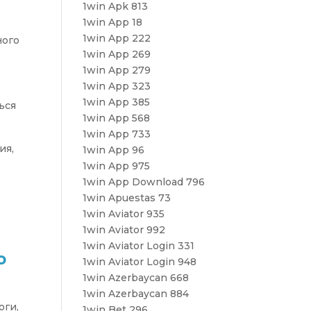
1win Apk 813
1win App 18
1win App 222
ного
1win App 269
1win App 279
ь
1win App 323
1win App 385
ься
1win App 568
1win App 733
ия,
1win App 96
1win App 975
1win App Download 796
1win Apuestas 73
1win Aviator 935
1win Aviator 992
1win Aviator Login 331
ю
1win Aviator Login 948
1win Azerbaycan 668
1win Azerbaycan 884
оги,
1win Bet 296