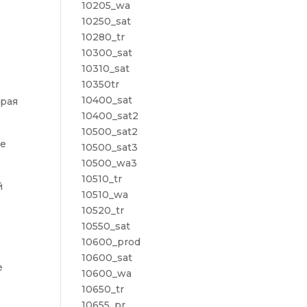
10205_wa
10250_sat
м
10280_tr
10300_sat
10310_sat
10350tr
10400_sat
орая
10400_sat2
10500_sat2
ые
10500_sat3
10500_wa3
10510_tr
й
10510_wa
10520_tr
10550_sat
10600_prod
10600_sat
е
10600_wa
10650_tr
10655_pr