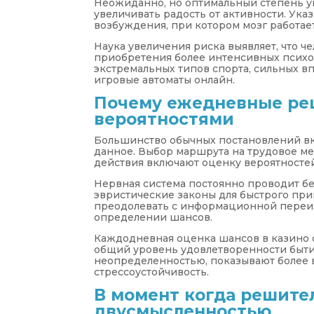
Неожиданно, но оптимальный степень у
увеличивать радость от активности. Ука
возбуждения, при котором мозг работае
Наука увеличения риска выявляет, что 
приобретения более интенсивных психо
экстремальных типов спорта, сильных в
игровые автоматы онлайн.
Почему ежедневные реш
вероятностями
Большинство обычных постановлений вк
данное. Выбор маршрута на трудовое ме
действия включают оценку вероятностей
Нервная система постоянно проводит бе
эвристические законы для быстрого пр
преодолевать с информационной переиз
определении шансов.
Каждодневная оценка шансов в казино 
общий уровень удовлетворенности быти
неопределенностью, показывают более 
стрессоустойчивость.
В момент когда решител
двусмысленностью