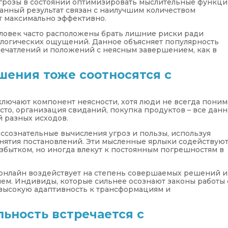
грозы в состоянии оптимизировать мыслительные функци
занный результат связан с наилучшим количеством
т максимально эффективно.
человек часто расположены брать лишние риски ради
логических ощущений. Данное объясняет популярность
печатлений и положений с неясным завершением, как в
ения тоже соотносятся с
лючают компонент неясности, хотя люди не всегда пони
сто, организация свиданий, покупка продуктов – все дан
 разных исходов.
ссознательные вычисления угроз и пользы, используя
инятия постановлений. Эти мысленные ярлыки содействую
бытком, но иногда влекут к постоянным погрешностям в
онлайн воздействует на степень совершаемых решений и
ем. Индивиды, которые сильнее осознают законы работы 
высокую адаптивность к трансформациям и
ьность встречается с