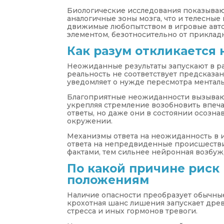
Биологические исследования показывают
аналогичные зоны мозга, что и телесны
движимые любопытством в игровые ав
элементом, безотносительно от приклад
Как разум откликается
Неожиданные результаты запускают в р
реальность не соответствует предсказа
уведомляет о нужде пересмотра менталь
Благоприятные неожиданности вызываю
укрепляя стремление возобновить впе
ответы, но даже они в состоянии осозна
окружении.
Механизмы ответа на неожиданность в 
ответа на непредвиденные происшестви
фактами, тем сильнее нейронная возбу
По какой причине риск
положениям
Наличие опасности преобразует обычны
крохотная шанс лишения запускает древ
стресса и иных гормонов тревоги.