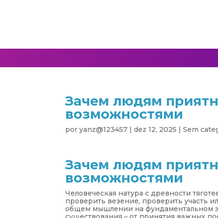
Зачем людям приятн
возможностями
por
yanz@123457
|
dez 12, 2025
|
Sem categ
Зачем людям приятн
возможностями
Человеческая натура с древности тягот
проверить везение, проверить участь и
общем мышлении на фундаментальном эт
существования – от принятия важных по