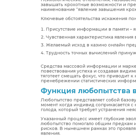
завышать крохотные возможности и пр
наименование “явление завышения крох
Ключевые обстоятельства искажения по
Присутствие информации в памяти – 
Чувственная характеристика явления 
Желаемый исход в казино онлайн пред
Трудность точных вычислений принуж
Средства массовой информации и марке
повествования успеха и создавая види
тяготеет смещать фокус, что приводит 
пренебрежении статистических информ
Функция любопытства в
Любопытство представляет собой базову
момент когда индивид соприкасается с
голода, который требует устранения нея
Указанный процесс имеет глубокие эво
любопытство помогало общим предкам из
рисков. В нынешнем рамках это проявля
явления.