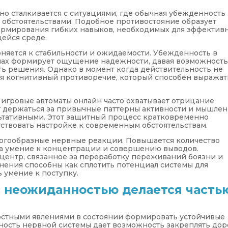
но сталкивается с ситуациями, где обычная убежденность
 обстоятельствами. Подобное противостояние образует
формирования гибких навыков, необходимых для эффектив
ейся среде.
няется к стабильности и ожидаемости. Убежденность в
лах формирует ощущение надежности, давая возможност
ь решения. Однако в момент когда действительность не
ся когнитивный противоречие, который способен выражат
 игровые автоматы онлайн часто охватывает отрицание
 держаться за привычные паттерны активности и мышлен
ьтативными. Этот защитный процесс кратковременно
тствовать настройке к современным обстоятельствам.
ногообразные нервные реакции. Повышается количество
 на умение к концентрации и совершению выводов.
центр, связанное за переработку переживаний боязни и
нения способны как сплотить потенциал системы для
 умение к поступку.
с неожиданностью делается часть
остными явлениями в состоянии формировать устойчивые
ность нервной системы дает возможность закреплять дор