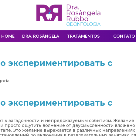
HOME
DRA. ROSÂNGELA
TRATAMENTOS
CONTATO
о экспериментировать с
oria
о экспериментировать с
еет к загадочности и непредсказуемым событиям. Желание
ли просто ощутить волнение от двусмысленности вложено
апе. Это желание выражается в различных направлениях
становлений до включения в развлекательных занятиях, г