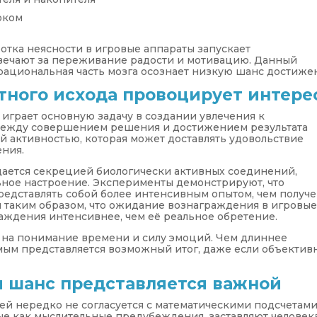
оком
отка неясности в игровые аппараты запускает
вечают за переживание радости и мотивацию. Данный
 рациональная часть мозга осознает низкую шанс достиже
тного исхода провоцирует интере
грает основную задачу в создании увлечения к
между совершением решения и достижением результата
 активностью, которая может доставлять удовольствие
ения.
ается секрецией биологически активных соединений,
ое настроение. Эксперименты демонстрируют, что
едставлять собой более интенсивным опытом, чем получ
н таким образом, что ожидание вознаграждения в игровы
лаждения интенсивнее, чем её реальное обретение.
на понимание времени и силу эмоций. Чем длиннее
мым представляется возможный итог, даже если объектив
 шанс представляется важной
й нередко не согласуется с математическими подсчетами
ые как мыслительные предубеждения, заставляют человек