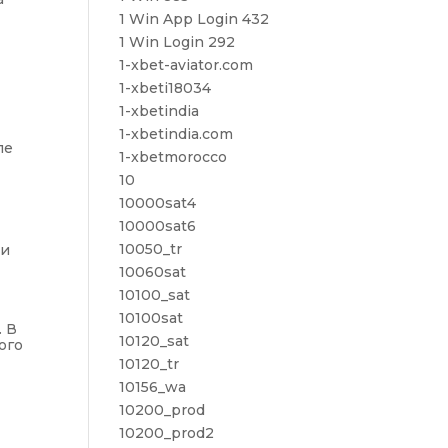
1 Win App Login 432
1 Win Login 292
1-xbet-aviator.com
1-xbeti18034
1-xbetindia
1-xbetindia.com
ле
1-xbetmorocco
10
10000sat4
10000sat6
10050_tr
ри
10060sat
10100_sat
10100sat
. В
10120_sat
ого
10120_tr
10156_wa
10200_prod
10200_prod2