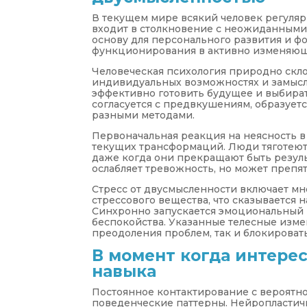
В текущем мире всякий человек регуляр
входит в столкновение с неожиданными
основу для персонального развития и 
функционирования в активно изменяющ
Человеческая психология природно скло
индивидуальных возможностях и замыс
эффективно готовить будущее и выбират
согласуется с предвкушениям, образует
разными методами.
Первоначальная реакция на неясность в
текущих трансформаций. Люди тяготеют
даже когда они прекращают быть резул
ослабляет тревожность, но может препя
Стресс от двусмысленности включает м
стрессового вещества, что сказывается
Синхронно запускается эмоциональный 
беспокойства. Указанные телесные изме
преодоления проблем, так и блокировать
В момент когда интере
навыка
Постоянное контактирование с вероятн
поведенческие паттерны. Нейропластич