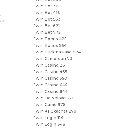
1win Bet 315
1win Bet 416
т
1win Bet 563
сть
1win Bet 621
1win Bet 775
1win Bonus 425
1win Bonus 564
1win Burkina Faso 824
1win Cameroon 73
1win Casino 26
1win Casino 465
1win Casino 550
1win Casino 644
1win Casino 844
1win Download 571
1win Game 976
1win Kz Skachat 278
1win Login 114
1win Login 346