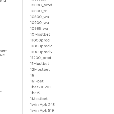
и и
10800_prod
10800_tr
10800_wa
10900_wa
10985_wa
10Mostbet
11000prod
11000prod2
мают
11000prod3
ные
11200_prod
11Mostbet
12Mostbet
т
16
161-bet
1bet210218
с
1bet5
1Mostbet
1win Apk 245
1win Apk 519