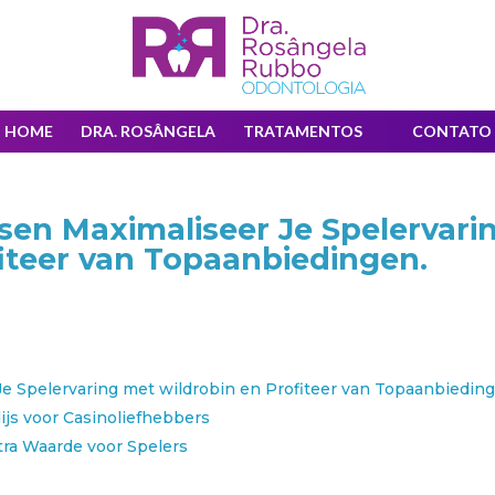
HOME
DRA. ROSÂNGELA
TRATAMENTOS
CONTATO
sen Maximaliseer Je Spelervari
iteer van Topaanbiedingen.
e Spelervaring met wildrobin en Profiteer van Topaanbieding
ijs voor Casinoliefhebbers
tra Waarde voor Spelers