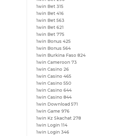
1win Bet 315
1win Bet 416
1win Bet 563
1win Bet 621
1win Bet 775
1win Bonus 425
1win Bonus 564
1win Burkina Faso 824
1win Cameroon 73
1win Casino 26
1win Casino 465
1win Casino 550
1win Casino 644
1win Casino 844
1win Download 571
1win Game 976
1win Kz Skachat 278
1win Login 114
1win Login 346