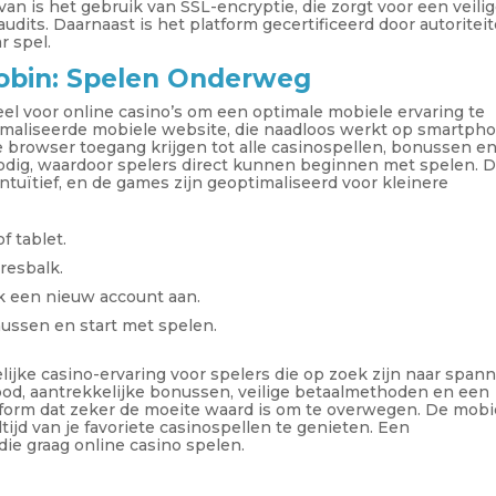
n is het gebruik van SSL-encryptie, die zorgt voor een veili
audits. Daarnaast is het platform gecertificeerd door autoriteit
r spel.
drobin: Spelen Onderweg
ieel voor online casino’s om een optimale mobiele ervaring te
timaliseerde mobiele website, die naadloos werkt op smartph
e browser toegang krijgen tot alle casinospellen, bonussen e
 nodig, waardoor spelers direct kunnen beginnen met spelen. 
ntuïtief, en de games zijn geoptimaliseerd voor kleinere
 tablet.
resbalk.
k een nieuw account aan.
ussen en start met spelen.
ijke casino-ervaring voor spelers die op zoek zijn naar span
od, aantrekkelijke bonussen, veilige betaalmethoden en een
atform dat zeker de moeite waard is om te overwegen. De mobi
ijd van je favoriete casinospellen te genieten. Een
e graag online casino spelen.