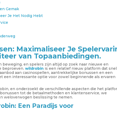
s
d en Gemak
neer Je Het Nodig Hebt
vice
Onderweg
en: Maximaliseer Je Spelervari
iteer van Topaanbiedingen.
n beweging, en spelers zijn altijd op zoek naar nieuwe en
e beproeven.
wildrobin
is een relatief nieuw platform dat sne
d aanbod aan casinospellen, aantrekkelijke bonussen en een
het een interessante optie voor zowel beginnende als ervaren
drobin, en onderzoekt de verschillende aspecten die het platf
e bonussen tot de betaalmethoden en klantenservice, we
en weloverwogen beslissing te nemen.
obin: Een Paradijs voor