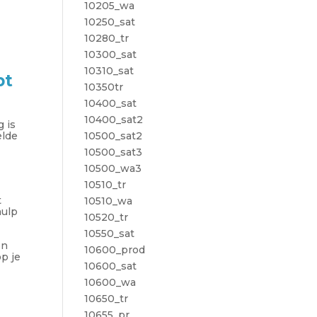
10205_wa
10250_sat
10280_tr
10300_sat
10310_sat
bt
10350tr
10400_sat
10400_sat2
 is
elde
10500_sat2
10500_sat3
10500_wa3
10510_tr
t
10510_wa
hulp
10520_tr
10550_sat
en
10600_prod
op je
10600_sat
10600_wa
10650_tr
10655_pr