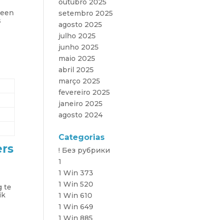
outubro 2025
 een
setembro 2025
s
agosto 2025
julho 2025
junho 2025
maio 2025
abril 2025
março 2025
fevereiro 2025
janeiro 2025
agosto 2024
Categorias
ers
! Без рубрики
1
1 Win 373
1 Win 520
g te
ik
1 Win 610
1 Win 649
1 Win 885