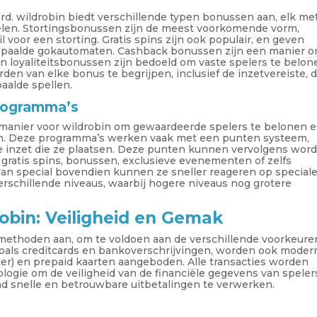
rd. wildrobin biedt verschillende typen bonussen aan, elk me
elen. Stortingsbonussen zijn de meest voorkomende vorm,
 voor een storting. Gratis spins zijn ook populair, en geven
 bepaalde gokautomaten. Cashback bonussen zijn een manier 
 en loyaliteitsbonussen zijn bedoeld om vaste spelers te belon
en van elke bonus te begrijpen, inclusief de inzetvereiste, 
paalde spellen.
programma’s
e manier voor wildrobin om gewaardeerde spelers te belonen 
en. Deze programma’s werken vaak met een punten systeem,
ke inzet die ze plaatsen. Deze punten kunnen vervolgens wor
 gratis spins, bonussen, exclusieve evenementen of zelfs
van special bovendien kunnen ze sneller reageren op special
schillende niveaus, waarbij hogere niveaus nog grotere
obin: Veiligheid en Gemak
lmethoden aan, om te voldoen aan de verschillende voorkeure
zoals creditcards en bankoverschrijvingen, worden ook moder
eller) en prepaid kaarten aangeboden. Alle transacties worden
logie om de veiligheid van de financiële gegevens van speler
d snelle en betrouwbare uitbetalingen te verwerken.