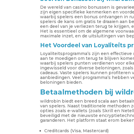
De wereld van casino bonussen is gevariee
zijn eigen specifieke kenmerken en voord
waarbij spelers een bonus ontvangen in ruil
spelers de kans om gratis te draaien aan
een deel van je verliezen terug te krijgen,
Het is essentieel om de algemene voorwaard
maximale inzet, en de uitsluitingen van be
Het Voordeel van Loyaliteits 
Loyaliteitsprogramma’s zijn een effectiev
aan te moedigen om terug te blijven kom
waarbij spelers punten verdienen voor el
ingewisseld voor diverse beloningen, zoals
cadeaus. Vaste spelers kunnen profiteren 
aanbiedingen. Veel programma’s hebben ver
beloningen bieden.
Betaalmethoden bij wildr
wildrobin biedt een breed scala aan betaa
van spelers. Naast traditionele methoden 
opties zoals e-wallets (zoals Skrill en Net
beveiligd met de nieuwste encryptietechno
garanderen. Het platform staat erom beken
Creditcards (Visa, Mastercard)