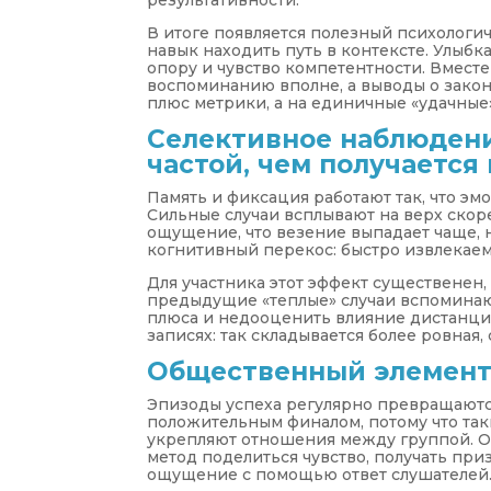
результативности.
В итоге появляется полезный психологи
навык находить путь в контексте. Улыб
опору и чувство компетентности. Вместе
воспоминанию вполне, а выводы о закон
плюс метрики, а на единичные «удачные
Селективное наблюдени
частой, чем получается
Память и фиксация работают так, что эм
Сильные случаи всплывают на верх скоре
ощущение, что везение выпадает чаще, 
когнитивный перекос: быстро извлекае
Для участника этот эффект существенен, 
предыдущие «теплые» случаи вспоминают
плюса и недооценить влияние дистанции
записях: так складывается более ровная
Общественный элемент:
Эпизоды успеха регулярно превращаютс
положительным финалом, потому что та
укрепляют отношения между группой. О
метод поделиться чувство, получать пр
ощущение с помощью ответ слушателей