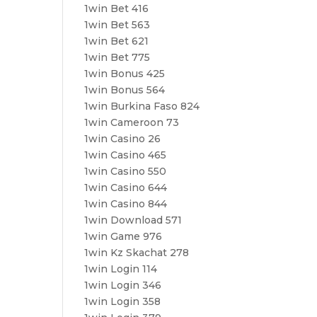
1win Bet 416
1win Bet 563
1win Bet 621
1win Bet 775
1win Bonus 425
1win Bonus 564
1win Burkina Faso 824
1win Cameroon 73
1win Casino 26
1win Casino 465
1win Casino 550
1win Casino 644
1win Casino 844
1win Download 571
1win Game 976
1win Kz Skachat 278
1win Login 114
1win Login 346
1win Login 358