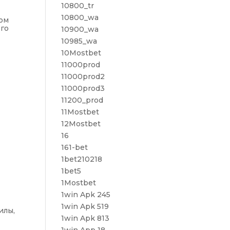
10800_tr
10800_wa
том
ого
10900_wa
10985_wa
10Mostbet
11000prod
11000prod2
11000prod3
11200_prod
11Mostbet
12Mostbet
16
161-bet
1bet210218
1bet5
1Mostbet
1win Apk 245
1win Apk 519
илы,
1win Apk 813