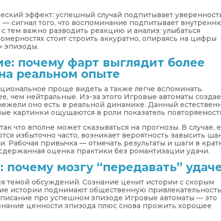
ческий эффект: успешный случай подпитывает уверенност
ка — сигнал того, что воспоминание подпитывает внутрен
 с тем важно разводить реакцию и анализ: улыбаться
омерностях стоит строить аккуратно, опираясь на цифры
» эпизоды.
е: почему фарт выглядит более
 на реальном опыте
оциональное проще видеть а также легче вспоминать.
е, чем нейтральные. Из-за этого Игровые автоматы создае
нежели оно есть в реальной динамике. Данный естествен
мые картинки ощущаются в роли показатель повторяемост
так что вполне может сказываться на прогнозы. В случае, 
ся избыточно часто, возникает вероятность завысить ша
. Рабочая привычка — отмечать результаты и шаги в крат
, сдержанная оценка практики без романтизации удачи.
 почему мозгу “передавать” удач
я темой обсуждений. Сознание ценит истории с скорым
кие истории поднимают общественную привлекательность
писание про успешном эпизоде Игровые автоматы — это
изнание ценности эпизода плюс снова прожить хорошее
.