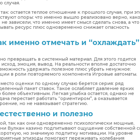
 случая.
ак: остается теплое отношение к прошлого случая, при э
тствуют опоры: что именно вышло реализовано верно, как
не зависели, что именно имеет смысл сделать снова, а что
расывать ресурс плюс одновременно снижает опасность
ак именно отмечать и “охлаждать”
 превращать в системный материал. Для этого годится
, исход, эмоция, вывод. На реальности вполне достаточно
возможность удержать полезное плюс убрать ненужное:
нции в роли повторяемого компонента Игровые автоматы.
место оценки по одному случаю берется серия: ряд
деленный пакет ставок. Такое ослабляет давление ярких
о более объективным. Легкая улыбка остается, однако не
дача перестает работать “ориентиром”, а оказывается
оение, но не навязывает стратегию.
 естественно и полезно
ой, так как они одновременно психологически мощные,
ни Вулкан казино подпитывают ощущение собственной с
 короткую, но значимую подпитку мотивации. На уровне
: приятные эпизоды помогают переживать колебания