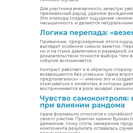
Для участника внезапность зачастую увя
премиальный раунд, удачное вхождение 
Эти эпизоды создают ощущение «жизнен
насыщенность и делаются натуральными
Логика перепада: «везе
Привычные, предсказуемые итоги ощуща
выглядит особенно сильно заметно. Пер
но и на стыке давлением и разрядкой, 
доказательством точности выбора. Чем в
событие вспоминается.
Контраст работает и в обратную сторону
возвращаются без усмешки. Удача впроче
предполагалось» — именно это и создае
откатываться к моментам, в которых дав
воспринимается в роли возврат самокон
Чувство самоконтроля:
при влиянии рандома
Удача формально относится к случайнос
своего участия. Практик казино Вулкан 
движение, точку стопа, намерение продо
компонента результата оставалась случа