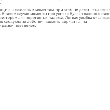
.
кцию к плюсовым моментам, при этом не делать эти эпиз
 В таком случае моменты про успехе Вулкан казино остаю
триггером для перегретых надежд. Легкая улыбка оказыва
но следующие действия должны держаться на
 рамки поведения.