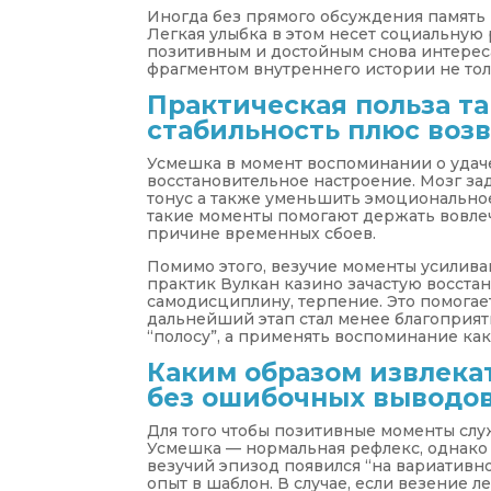
Иногда без прямого обсуждения память
Легкая улыбка в этом несет социальную р
позитивным и достойным снова интереса.
фрагментом внутреннего истории не толь
Практическая польза т
стабильность плюс возв
Усмешка в момент воспоминании о удач
восстановительное настроение. Мозг за
тонус а также уменьшить эмоциональное
такие моменты помогают держать вовлеч
причине временных сбоев.
Помимо этого, везучие моменты усилив
практик Вулкан казино зачастую восстан
самодисциплину, терпение. Это помогае
дальнейший этап стал менее благоприя
“полосу”, а применять воспоминание как
Каким образом извлека
без ошибочных выводо
Для того чтобы позитивные моменты слу
Усмешка — нормальная рефлекс, однако 
везучий эпизод появился “на вариативно
опыт в шаблон. В случае, если везение 