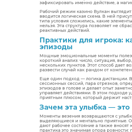
зафиксировать именно действие, а магию
Рабочий режим казино Вулкан выглядит т
вводится логическая схема. В ней прису
типа условия сложились, какие элементы 
нельзя. Эта структура позволяет не сб
реактивных действий.
Практики для игрока: к
эпизоды
Мощные эмоциональные моменты полезно
короткий анализ: число, ситуация, выбор
нескольких пунктов. Этот способ дает 
развести случай как рандом от компете
Еще один подход — логика дистанции. В
сессионных сессий, пара отрезков, опре
эпизодов в голове и делает опыт заметн
управляет действиями. В этом подходе у
приятным плюсом, который держит настр
Зачем эта улыбка — это
Моменты везения возвращаются с улыбк
выделяющиеся и ментально приятные. О
дают рабочее состояние а также вносят
практика это значимая опора ровности