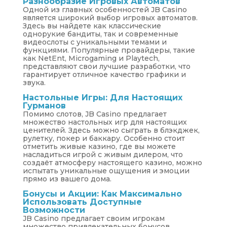
Разнообразие Игровых Автоматов
Одной из главных особенностей JB Casino
является широкий выбор игровых автоматов.
Здесь вы найдете как классические
однорукие бандиты, так и современные
видеослоты с уникальными темами и
функциями. Популярные провайдеры, такие
как NetEnt, Microgaming и Playtech,
представляют свои лучшие разработки, что
гарантирует отличное качество графики и
звука.
Настольные Игры: Для Настоящих
Гурманов
Помимо слотов, JB Casino предлагает
множество настольных игр для настоящих
ценителей. Здесь можно сыграть в блэкджек,
рулетку, покер и баккару. Особенно стоит
отметить живые казино, где вы можете
насладиться игрой с живым дилером, что
создаёт атмосферу настоящего казино, можно
испытать уникальные ощущения и эмоции
прямо из вашего дома.
Бонусы и Акции: Как Максимально
Использовать Доступные
Возможности
JB Casino предлагает своим игрокам
множество привлекательных бонусов.