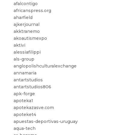
afalcontigo
africanspress.org
aharfield
ajkerjournal
akktranemo
akoautismexpo
aktivi
alessiafilippi
als-group
anglopolishculturalexchange
annamaria
antartstudios
antartstudios806
apk-forge
apoteka1
apotekazasve.com
apoteket4
apuestas-deportivas-uruguay
aqua-tech