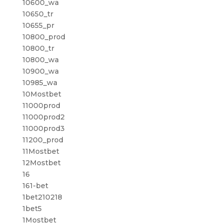
10600_wa
10650_tr
10655_pr
10800_prod
10800_tr
10800_wa
10900_wa
10985_wa
10Mostbet
11000prod
11000prod2
11000prod3
11200_prod
11Mostbet
12Mostbet
16
161-bet
1bet210218
1bet5
1Mostbet