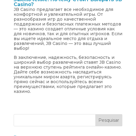
Casino?
JB Casino предлагает все необходимое для
комфортной и увлекательной игры. От
разнообразия игр до качественной
поддержки и безопасных платежных методов
— это казино создает отличные условия как
для новичков, так и для опытных игроков. Если
вы ищете идеальное место для отдыха и
развлечений, JB Casino — это ваш лучший
выбор!
В заключение, надежность, безопасность и
широкий выбор развлечений ставят JB Casino
на верхнюю ступень рейтинга онлайн-казино.
Дайте себе возможность насладиться
уникальным миром азарта, регистрируясь
прямо сейчас и воспользуйтесь всеми
преимуществами, которые предлагает это
казино.