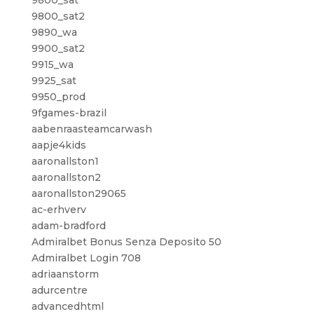
9800_sat2
9890_wa
9900_sat2
9915_wa
9925_sat
9950_prod
9fgames-brazil
aabenraasteamcarwash
aapje4kids
aaronallston1
aaronallston2
aaronallston29065
ac-erhverv
adam-bradford
Admiralbet Bonus Senza Deposito 50
Admiralbet Login 708
adriaanstorm
adurcentre
advancedhtml