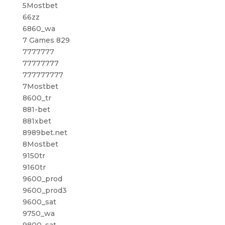
5Mostbet
66zz
6860_wa
7 Games 829
7777777
77777777
777777777
7Mostbet
8600_tr
881-bet
881xbet
8989bet.net
8Mostbet
9150tr
9160tr
9600_prod
9600_prod3
9600_sat
9750_wa
9800_sat