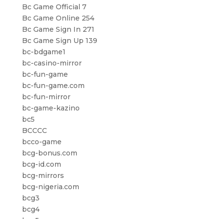
Bc Game Official 7
Bc Game Online 254
Bc Game Sign In 271
Bc Game Sign Up 139
bc-bdgame1
bc-casino-mirror
bc-fun-game
bc-fun-game.com
bc-fun-mirror
bc-game-kazino
bc5
BCCCC
bcco-game
bcg-bonus.com
bcg-id.com
bcg-mirrors
bcg-nigeria.com
bcg3
bcg4