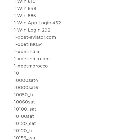
1 Win 610
1 Win 649
1 Win 885
1 Win App Login 432
1 Win Login 292
1-xbet-aviator.com
1-xbeti18034
1-xbetindia
1-xbetindia.com
1-xbetmorocco
10
10000sat4
10000sat6
10050_tr
10060sat
10100_sat
10100sat
10120_sat
10120_tr
10156_wa