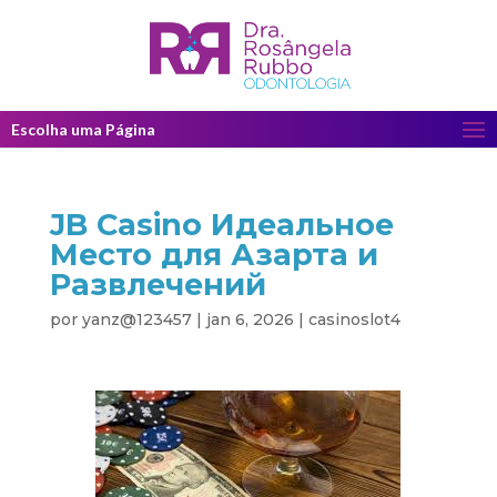
Escolha uma Página
JB Casino Идеальное
Место для Азарта и
Развлечений
por
yanz@123457
|
jan 6, 2026
|
casinoslot4