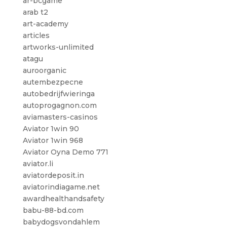
ar-bcgame
arab t2
art-academy
articles
artworks-unlimited
atagu
auroorganic
autembezpecne
autobedrijfwieringa
autoprogagnon.com
aviamasters-casinos
Aviator 1win 90
Aviator 1win 968
Aviator Oyna Demo 771
aviator.li
aviatordeposit.in
aviatorindiagame.net
awardhealthandsafety
babu-88-bd.com
babydogsvondahlem