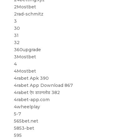
2Mostbet
2rad-schmitz
3
30
31
32
360upgrade
3Mostbet
4
4Mostbet
4rabet Apk 390
4rabet App Download 867
4rabet ऐप डाउनलोड 382
4rabet-app.com
4wheelplay
5-7
565bet.net
5853-bet
595