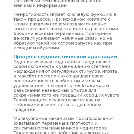
фактически неизведанной и вероятно
значимой информации.
Нейрогибкость играет ключевую функцию в
таком процессе. При исходном контакте с
новым раздражителем создаются новые
синаптические связи, что идет выраженными
биохимическими переменами. Повторные
действия усиливают наличные связи, но не
образуют такой же острой запуска как при
исходном обучении.
Процесс гедонистической адаптации
Гедонистическая подстройка представляет
собой склонность к уменьшению степени
наслаждения от регулярных стимулов. играть
в Максбет постепенно сокращает свою
восприимчивость к обычным истокам
удовольствия, что ведет к необходимости
разыскания незнакомых опытов для
сохранения того же градации хороших чувств.
Такой процесс осуществляется как на
нейрохимическом, так и на душевном
градации.
Молекулярные механизмы приспособления
охватывают перемены в плотности и
сенситивности приемников медиаторов.
Продолжительное действие аналогичных