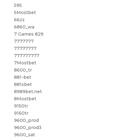
595
5Mostbet
66zz
6860_wa
7 Games 829
7777777
77777777
777777777
7Mostbet
8600_tr
881-bet
881xbet
8989bet.net
8Mostbet
9150tr
9160tr
9600_prod
9600_prod3
9600_sat