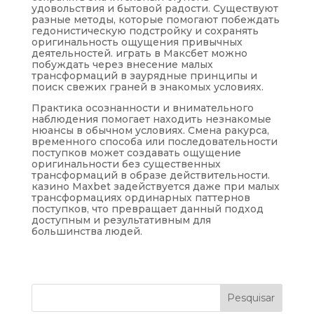
удовольствия и бытовой радости. Существуют
разные методы, которые помогают побеждать
гедонистическую подстройку и сохранять
оригинальность ощущения привычных
деятельностей. играть в Максбет можно
побуждать через внесение малых
трансформаций в заурядные принципы и
поиск свежих граней в знакомых условиях.
Практика осознанности и внимательного
наблюдения помогает находить незнакомые
нюансы в обычном условиях. Смена ракурса,
временного способа или последовательности
поступков может создавать ощущение
оригинальности без существенных
трансформаций в образе действительности.
казино Maxbet задействуется даже при малых
трансформациях ординарных паттернов
поступков, что превращает данный подход
доступным и результативным для
большинства людей.