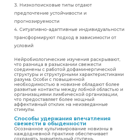
Низкопоисковые типы отдают
предпочтение устойчивости и
прогнозируемости
Ситуативно-адаптивные индивидуальности
трансформируют подход в зависимости от
условий
Нейробиологические изучения раскрывают,
что разница в разыскании свежести
соединены с работой дофаминергической
структуры и структурными характеристиками
разума. Особи с повышенной
необходимостью в новизне обладают более
развитые контакты между лобной областью и
организациями лимбической организации,
что предоставляет более мощный
аффективный отклик на неизведанные
стимулы.
Способы удержания впечатления
свежести в обыденности
Осознанное культивирование новизны в
каждодневной практике обеспечивает
сохранять значительный ступень