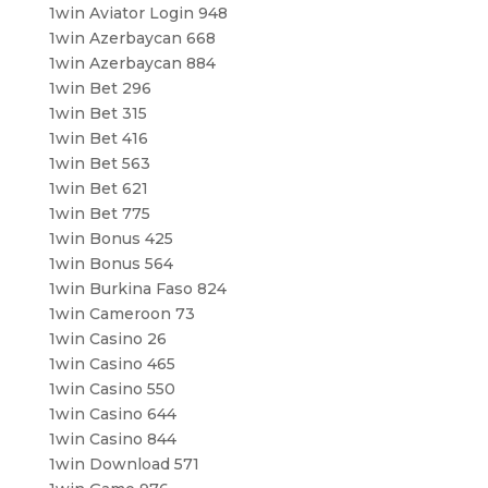
1win Aviator Login 948
1win Azerbaycan 668
1win Azerbaycan 884
1win Bet 296
1win Bet 315
1win Bet 416
1win Bet 563
1win Bet 621
1win Bet 775
1win Bonus 425
1win Bonus 564
1win Burkina Faso 824
1win Cameroon 73
1win Casino 26
1win Casino 465
1win Casino 550
1win Casino 644
1win Casino 844
1win Download 571