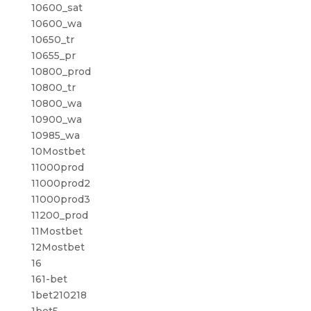
10600_sat
10600_wa
10650_tr
10655_pr
10800_prod
10800_tr
10800_wa
10900_wa
10985_wa
10Mostbet
11000prod
11000prod2
11000prod3
11200_prod
11Mostbet
12Mostbet
16
161-bet
1bet210218