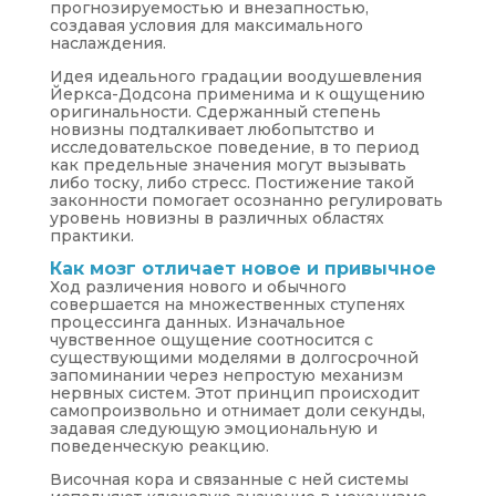
прогнозируемостью и внезапностью,
создавая условия для максимального
наслаждения.
Идея идеального градации воодушевления
Йеркса-Додсона применима и к ощущению
оригинальности. Сдержанный степень
новизны подталкивает любопытство и
исследовательское поведение, в то период
как предельные значения могут вызывать
либо тоску, либо стресс. Постижение такой
законности помогает осознанно регулировать
уровень новизны в различных областях
практики.
Как мозг отличает новое и привычное
Ход различения нового и обычного
совершается на множественных ступенях
процессинга данных. Изначальное
чувственное ощущение соотносится с
существующими моделями в долгосрочной
запоминании через непростую механизм
нервных систем. Этот принцип происходит
самопроизвольно и отнимает доли секунды,
задавая следующую эмоциональную и
поведенческую реакцию.
Височная кора и связанные с ней системы