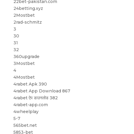
22bet-pakistan.com
24betting.xyz
2Mostbet
2rad-schmitz
3
30
31
32
360upgrade
3Mostbet
4
4Mostbet
4rabet Apk 390
4rabet App Download 867
4rabet ऐप डाउनलोड 382
4rabet-app.com
4wheelplay
5-7
565bet.net
5853-bet