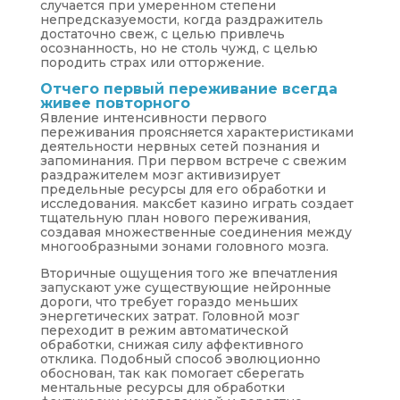
случается при умеренном степени
непредсказуемости, когда раздражитель
достаточно свеж, с целью привлечь
осознанность, но не столь чужд, с целью
породить страх или отторжение.
Отчего первый переживание всегда
живее повторного
Явление интенсивности первого
переживания проясняется характеристиками
деятельности нервных сетей познания и
запоминания. При первом встрече с свежим
раздражителем мозг активизирует
предельные ресурсы для его обработки и
исследования. максбет казино играть создает
тщательную план нового переживания,
создавая множественные соединения между
многообразными зонами головного мозга.
Вторичные ощущения того же впечатления
запускают уже существующие нейронные
дороги, что требует гораздо меньших
энергетических затрат. Головной мозг
переходит в режим автоматической
обработки, снижая силу аффективного
отклика. Подобный способ эволюционно
обоснован, так как помогает сберегать
ментальные ресурсы для обработки