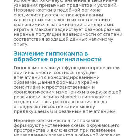
исполняют ключевую значение в механизме
узнавания привычных предметов и условий.
Нервные клетки в подобной регионе
специализируются на подчеркивании
характерных сигналов и их соотнесении с
хранящимися в запоминании стандартами.
играть в Максбет задействует разнообразные
нервные популяции в зависимости от степени
соответствия входящей данных наличному
опыту.
Значение гиппокампа в
обработке оригинальности
Гиппокамп реализует функцию определителя
оригинальности, соотнося текущие
впечатления с консолидированными
образами. Данная формация крайне
сенситивна к пространственным и
хронологическим изменениям в окружающей
реальности. казино Maxbet в гиппокампе
создает сигналы рассогласования, когда
определяет несоответствие между
предвкушаемым и реальным впечатлением.
Нервные клетки места в гиппокампе
формируют умственные схемы окружающего
пространства и включаются при появлении
неизведанных элементов в обычной условиях.