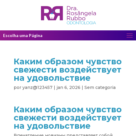
Escolha uma Página
Каким образом чувство
свежести воздействует
на удовольствие
por
yanz@123457
|
jan 6, 2026
|
Sem categoria
Каким образом чувство
свежести воздействует
на удовольствие
Впечатление новизны представляет собой