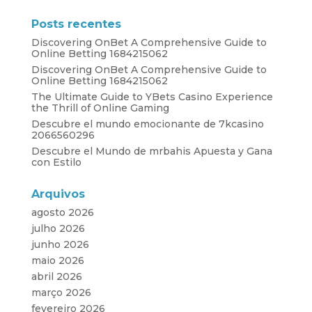
Posts recentes
Discovering OnBet A Comprehensive Guide to
Online Betting 1684215062
Discovering OnBet A Comprehensive Guide to
Online Betting 1684215062
The Ultimate Guide to YBets Casino Experience
the Thrill of Online Gaming
Descubre el mundo emocionante de 7kcasino
2066560296
Descubre el Mundo de mrbahis Apuesta y Gana
con Estilo
Arquivos
agosto 2026
julho 2026
junho 2026
maio 2026
abril 2026
março 2026
fevereiro 2026