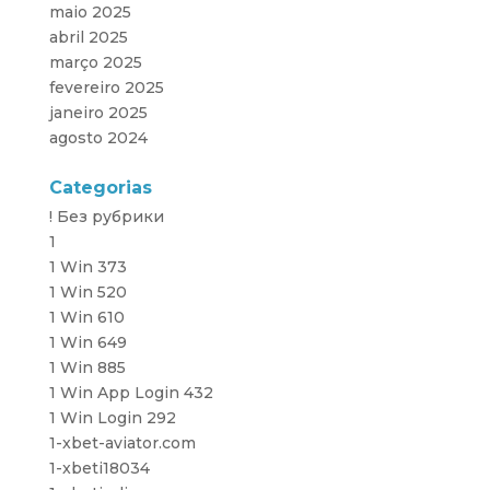
maio 2025
abril 2025
março 2025
fevereiro 2025
janeiro 2025
agosto 2024
Categorias
! Без рубрики
1
1 Win 373
1 Win 520
1 Win 610
1 Win 649
1 Win 885
1 Win App Login 432
1 Win Login 292
1-xbet-aviator.com
1-xbeti18034