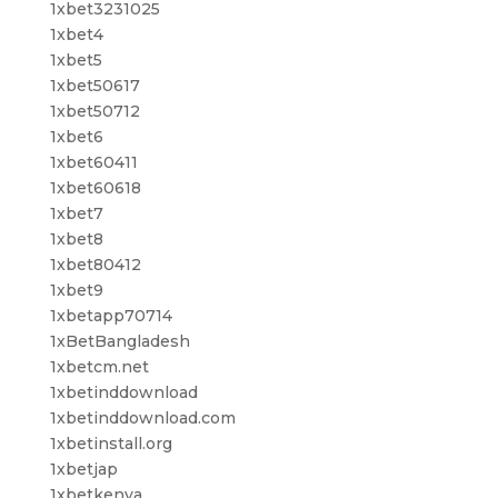
1xbet3231025
1xbet4
1xbet5
1xbet50617
1xbet50712
1xbet6
1xbet60411
1xbet60618
1xbet7
1xbet8
1xbet80412
1xbet9
1xbetapp70714
1xBetBangladesh
1xbetcm.net
1xbetinddownload
1xbetinddownload.com
1xbetinstall.org
1xbetjap
1xbetkenya