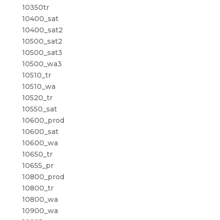
10350tr
10400_sat
10400_sat2
10500_sat2
10500_sat3
10500_wa3
10510_tr
10510_wa
10520_tr
10550_sat
10600_prod
10600_sat
10600_wa
10650_tr
10655_pr
10800_prod
10800_tr
10800_wa
10900_wa