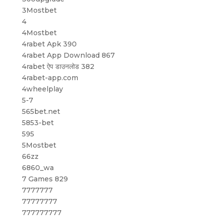
3Mostbet
4
4Mostbet
4rabet Apk 390
4rabet App Download 867
4rabet ऐप डाउनलोड 382
4rabet-app.com
4wheelplay
5-7
565bet.net
5853-bet
595
5Mostbet
66zz
6860_wa
7 Games 829
7777777
77777777
777777777