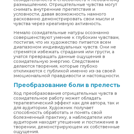
размышлению. Отрицательные чувства могут
снимать внутренние препятствия и
условности, давая возможность намного
раскованно демонстрировать свои мысли и
чувства через креативную активность.
Немало созидательные натуры осознанно
совершенствуют умение к глубоким чувствам,
постигая, что их художество питается всем
диапазоном индивидуальных чувств. Они не
стремятся избежать страдания или грусти, а
учатся превращать данные ощущения в
созидательную энергию. Следствием
делаются творения, которые глубоко
откликаются с публикой именно из-за своей
эмоциональной правдивости и настоящности.
Преобразование боли в прелесть
Ход преобразования отрицательных чувств в
созидательное работу может обладать
терапевтический эффект как для автора, так и
для аудитории. Художник получает
способность обработать и понять свой
болезненный практику, а наблюдатели или
аудитория находят утешение и постижение в
творении, демонстрирующем их собственные
ощущения.