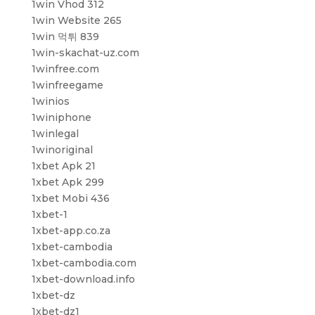
1win Vhod 312
1win Website 265
1win 먹튀 839
1win-skachat-uz.com
1winfree.com
1winfreegame
1winios
1winiphone
1winlegal
1winoriginal
1xbet Apk 21
1xbet Apk 299
1xbet Mobi 436
1xbet-1
1xbet-app.co.za
1xbet-cambodia
1xbet-cambodia.com
1xbet-download.info
1xbet-dz
1xbet-dz1