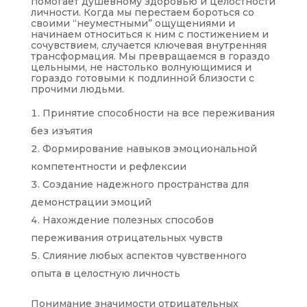
помогает душевному здоровью и целостности
личности. Когда мы перестаем бороться со
своими “неуместными” ощущениями и
начинаем относиться к ним с постижением и
сочувствием, случается ключевая внутренняя
трансформация. Мы превращаемся в гораздо
цельными, не настолько волнующимися и
гораздо готовыми к подлинной близости с
прочими людьми.
Принятие способности на все переживания
без изъятия
Формирование навыков эмоциональной
компетентности и рефлексии
Создание надежного пространства для
демонстрации эмоций
Нахождение полезных способов
переживания отрицательных чувств
Слияние любых аспектов чувственного
опыта в целостную личность
Понимание значимости отрицательных