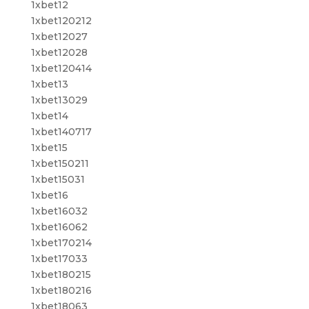
1xbet12
1xbet120212
1xbet12027
1xbet12028
1xbet120414
1xbet13
1xbet13029
1xbet14
1xbet140717
1xbet15
1xbet150211
1xbet15031
1xbet16
1xbet16032
1xbet16062
1xbet170214
1xbet17033
1xbet180215
1xbet180216
1xbet18063