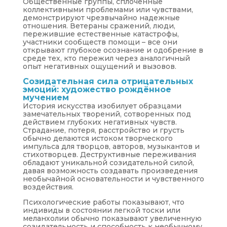
Общественные группы, сплоченные
коллективными проблемами или чувствами,
демонстрируют чрезвычайно надежные
отношения. Ветераны сражений, люди,
пережившие естественные катастрофы,
участники сообществ помощи – все они
открывают глубокое осознание и одобрение в
среде тех, кто пережил через аналогичный
опыт негативных ощущений и вызовов.
Созидательная сила отрицательных
эмоций: художество рождённое
мучением
История искусства изобилует образцами
замечательных творений, сотворенных под
действием глубоких негативных чувств.
Страдание, потеря, расстройство и грусть
обычно делаются истоком творческого
импульса для творцов, авторов, музыкантов и
стихотворцев. Деструктивные переживания
обладают уникальной созидательной силой,
давая возможность создавать произведения
необычайной основательности и чувственного
воздействия.
Психологические работы показывают, что
индивиды в состоянии легкой тоски или
меланхолии обычно показывают увеличенную
созидательность и способность к необычному