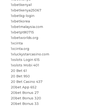
1xbetkenya1
1xbetkenya25067
1xbetkg-login
1xbetkorea
1xbetmalaysia.com
1xbetpt80715
1xbetworlds.org
1xcinta
1xcinta.org
1xluckystarcasino.com
1xslots Login 615
1xslots Mobi 401
20 Bet 61
20 Bet 950
20 Bet Casino 437
20bet App 652
20bet Bonus 27
20bet Bonus 320
20bet Bonus 33