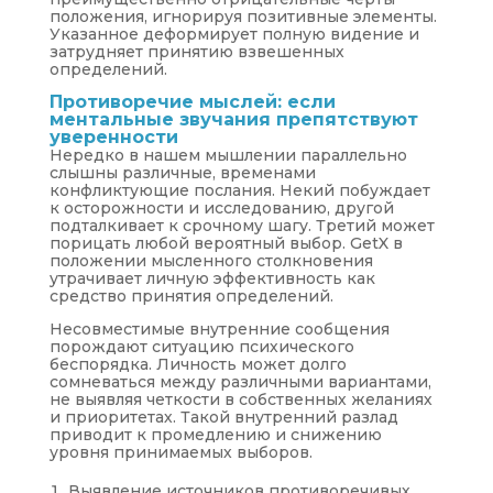
положения, игнорируя позитивные элементы.
Указанное деформирует полную видение и
затрудняет принятию взвешенных
определений.
Противоречие мыслей: если
ментальные звучания препятствуют
уверенности
Нередко в нашем мышлении параллельно
слышны различные, временами
конфликтующие послания. Некий побуждает
к осторожности и исследованию, другой
подталкивает к срочному шагу. Третий может
порицать любой вероятный выбор. GetX в
положении мысленного столкновения
утрачивает личную эффективность как
средство принятия определений.
Несовместимые внутренние сообщения
порождают ситуацию психического
беспорядка. Личность может долго
сомневаться между различными вариантами,
не выявляя четкости в собственных желаниях
и приоритетах. Такой внутренний разлад
приводит к промедлению и снижению
уровня принимаемых выборов.
Выявление источников противоречивых