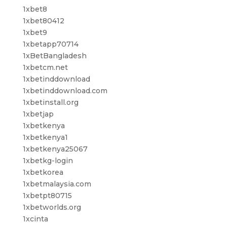
1xbet8
1xbet80412
1xbet9
1xbetapp70714
1xBetBangladesh
1xbetcm.net
1xbetinddownload
1xbetinddownload.com
1xbetinstall.org
1xbetjap
1xbetkenya
1xbetkenya1
1xbetkenya25067
1xbetkg-login
1xbetkorea
1xbetmalaysia.com
1xbetpt80715
1xbetworlds.org
1xcinta