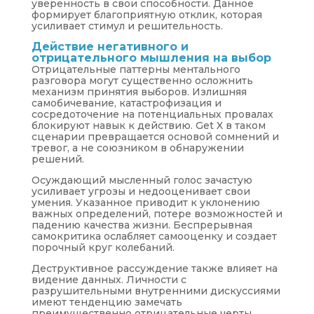
уверенность в свои способности. Данное
формирует благоприятную отклик, которая
усиливает стимул и решительность.
Действие негативного и
отрицательного мышления на выбор
Отрицательные паттерны ментального
разговора могут существенно осложнить
механизм принятия выборов. Излишняя
самобичевание, катастрофизация и
сосредоточение на потенциальных провалах
блокируют навык к действию. Get X в таком
сценарии превращается основой сомнений и
тревог, а не союзником в обнаружении
решений.
Осуждающий мысленный голос зачастую
усиливает угрозы и недооценивает свои
умения. Указанное приводит к уклонению
важных определений, потере возможностей и
падению качества жизни. Беспрерывная
самокритика ослабляет самооценку и создает
порочный круг колебаний.
Деструктивное рассуждение также влияет на
видение данных. Личности с
разрушительными внутренними дискуссиями
имеют тенденцию замечать
преимущественно отрицательные черты