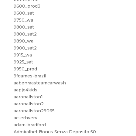
9600_prod3
9600_sat
9750_wa
9800_sat
9800_sat2
9890_wa
9900_sat2
9915_wa
9925_sat
9950_prod
9fgames-brazil
aabenraasteamcarwash
aapje4kids
aaronallston1
aaronallston2
aaronallston29065
ac-erhverv
adam-bradford
Admiralbet Bonus Senza Deposito 50