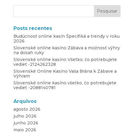
Posts recentes
Budúcnosť online kasín Špecifiká a trendy v roku
2026
Slovenské online kasíno Zábava a možnosť výhry
na dosah ruky
Slovenské online kasíno Všetko, čo potrebujete
vedieť -2124262328
Slovenské Online Kasíno Vaša Brána k Zábave a
Výhram
Slovenské online kasíno všetko, čo potrebujete
vedieť -2088140781
Arquivos
agosto 2026
julho 2026
junho 2026
maio 2026