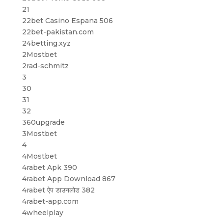
21
22bet Casino Espana 506
22bet-pakistan.com
24betting.xyz
2Mostbet
2rad-schmitz
3
30
31
32
360upgrade
3Mostbet
4
4Mostbet
4rabet Apk 390
4rabet App Download 867
4rabet ऐप डाउनलोड 382
4rabet-app.com
4wheelplay