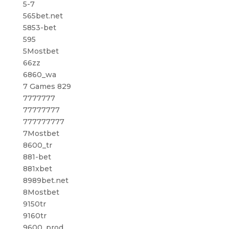
5-7
565bet.net
5853-bet
595
5Mostbet
66zz
6860_wa
7 Games 829
7777777
77777777
777777777
7Mostbet
8600_tr
881-bet
881xbet
8989bet.net
8Mostbet
9150tr
9160tr
9600_prod