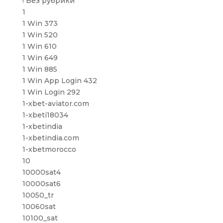
! Без рубрики
1
1 Win 373
1 Win 520
1 Win 610
1 Win 649
1 Win 885
1 Win App Login 432
1 Win Login 292
1-xbet-aviator.com
1-xbeti18034
1-xbetindia
1-xbetindia.com
1-xbetmorocco
10
10000sat4
10000sat6
10050_tr
10060sat
10100_sat