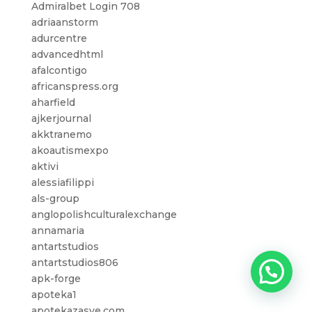
Admiralbet Login 708
adriaanstorm
adurcentre
advancedhtml
afalcontigo
africanspress.org
aharfield
ajkerjournal
akktranemo
akoautismexpo
aktivi
alessiafilippi
als-group
anglopolishculturalexchange
annamaria
antartstudios
antartstudios806
apk-forge
apoteka1
apotekazasve.com