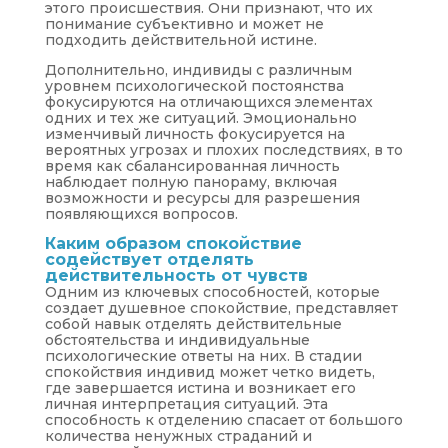
этого происшествия. Они признают, что их
понимание субъективно и может не
подходить действительной истине.
Дополнительно, индивиды с различным
уровнем психологической постоянства
фокусируются на отличающихся элементах
одних и тех же ситуаций. Эмоционально
изменчивый личность фокусируется на
вероятных угрозах и плохих последствиях, в то
время как сбалансированная личность
наблюдает полную панораму, включая
возможности и ресурсы для разрешения
появляющихся вопросов.
Каким образом спокойствие
содействует отделять
действительность от чувств
Одним из ключевых способностей, которые
создает душевное спокойствие, представляет
собой навык отделять действительные
обстоятельства и индивидуальные
психологические ответы на них. В стадии
спокойствия индивид может четко видеть,
где завершается истина и возникает его
личная интерпретация ситуаций. Эта
способность к отделению спасает от большого
количества ненужных страданий и