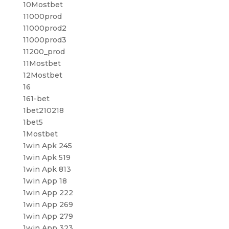
10Mostbet
11000prod
11000prod2
11000prod3
11200_prod
11Mostbet
12Mostbet
16
161-bet
1bet210218
1bet5
1Mostbet
1win Apk 245
1win Apk 519
1win Apk 813
1win App 18
1win App 222
1win App 269
1win App 279
1win App 323