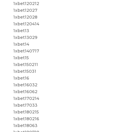
1xbet120212
1xbet12027
1xbet12028
1xbet120414
1xbet13
1xbet13029
1xbet14
1xbet140717
1xbet15
1xbet150211
1xbet15031
1xbet16
1xbet16032
1xbet16062
1xbet170214
1xbet17033
1xbet180215
1xbet180216
1xbet18063