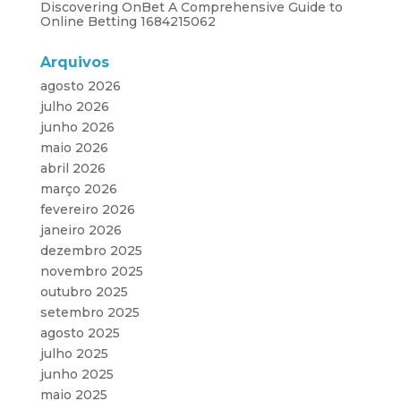
Discovering OnBet A Comprehensive Guide to
Online Betting 1684215062
Arquivos
agosto 2026
julho 2026
junho 2026
maio 2026
abril 2026
março 2026
fevereiro 2026
janeiro 2026
dezembro 2025
novembro 2025
outubro 2025
setembro 2025
agosto 2025
julho 2025
junho 2025
maio 2025