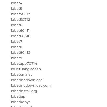
1xbet4
1xbet5
1xbet50617
1xbet50712
1xbet6
1xbet60411
1xbet60618
1xbet7
1xbet8
1xbet80412
1xbet9
1xbetapp70714
1xBetBangladesh
1xbetcm.net
1xbetinddownload
1xbetinddownload.com
1xbetinstall.org
1xbetjap
1xbetkenya