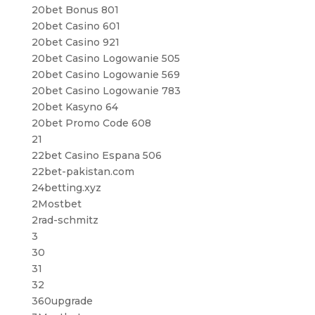
20bet Bonus 801
20bet Casino 601
20bet Casino 921
20bet Casino Logowanie 505
20bet Casino Logowanie 569
20bet Casino Logowanie 783
20bet Kasyno 64
20bet Promo Code 608
21
22bet Casino Espana 506
22bet-pakistan.com
24betting.xyz
2Mostbet
2rad-schmitz
3
30
31
32
360upgrade