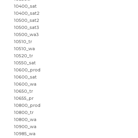
10400_sat
10400_sat2
10500_sat2
10500_sat3
10500_wa3
10510_tr
10510_wa
10520_tr
10550_sat
10600_prod
10600_sat
10600_wa
10650_tr
10655_pr
10800_prod
10800_tr
10800_wa
10900_wa
10985_wa