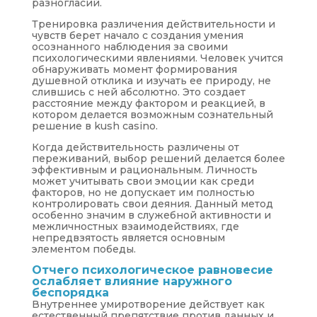
разногласий.
Тренировка различения действительности и
чувств берет начало с создания умения
осознанного наблюдения за своими
психологическими явлениями. Человек учится
обнаруживать момент формирования
душевной отклика и изучать ее природу, не
слившись с ней абсолютно. Это создает
расстояние между фактором и реакцией, в
котором делается возможным сознательный
решение в kush casino.
Когда действительность различены от
переживаний, выбор решений делается более
эффективным и рациональным. Личность
может учитывать свои эмоции как среди
факторов, но не допускает им полностью
контролировать свои деяния. Данный метод
особенно значим в служебной активности и
межличностных взаимодействиях, где
непредвзятость является основным
элементом победы.
Отчего психологическое равновесие
ослабляет влияние наружного
беспорядка
Внутреннее умиротворение действует как
естественный препятствие против данных и