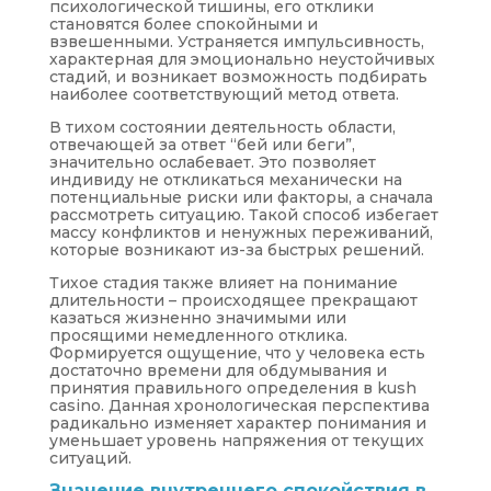
психологической тишины, его отклики
становятся более спокойными и
взвешенными. Устраняется импульсивность,
характерная для эмоционально неустойчивых
стадий, и возникает возможность подбирать
наиболее соответствующий метод ответа.
В тихом состоянии деятельность области,
отвечающей за ответ “бей или беги”,
значительно ослабевает. Это позволяет
индивиду не откликаться механически на
потенциальные риски или факторы, а сначала
рассмотреть ситуацию. Такой способ избегает
массу конфликтов и ненужных переживаний,
которые возникают из-за быстрых решений.
Тихое стадия также влияет на понимание
длительности – происходящее прекращают
казаться жизненно значимыми или
просящими немедленного отклика.
Формируется ощущение, что у человека есть
достаточно времени для обдумывания и
принятия правильного определения в kush
casino. Данная хронологическая перспектива
радикально изменяет характер понимания и
уменьшает уровень напряжения от текущих
ситуаций.
Значение внутреннего спокойствия в