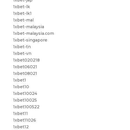
1xbet-jap
1xbet-lk
1xbet-lk1
1xbet-mal
1xbet-malaysia
1xbet-malaysia.com
1xbet-singapore
1xbet-tn
1xbet-vn
1xbet020218
1xbet06021
1xbet08021
1xbet1
1xbet10
1xbet10024
1xbet10025
1xbet100522
1xbet11
1xbet11026
1xbet12