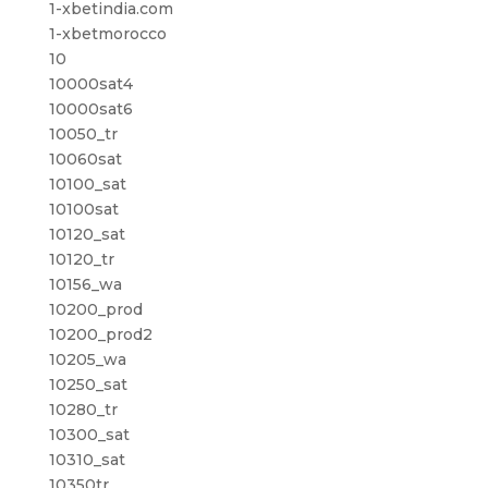
1-xbetindia.com
1-xbetmorocco
10
10000sat4
10000sat6
10050_tr
10060sat
10100_sat
10100sat
10120_sat
10120_tr
10156_wa
10200_prod
10200_prod2
10205_wa
10250_sat
10280_tr
10300_sat
10310_sat
10350tr