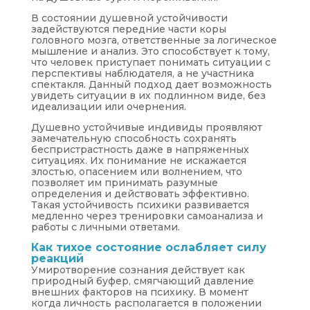
В состоянии душевной устойчивости
задействуются передние части коры
головного мозга, ответственные за логическое
мышление и анализ. Это способствует к тому,
что человек приступает понимать ситуации с
перспективы наблюдателя, а не участника
спектакля. Данный подход дает возможность
увидеть ситуации в их подлинном виде, без
идеализации или очернения.
Душевно устойчивые индивиды проявляют
замечательную способность сохранять
беспристрастность даже в напряженных
ситуациях. Их понимание не искажается
злостью, опасением или волнением, что
позволяет им принимать разумные
определения и действовать эффективно.
Такая устойчивость психики развивается
медленно через тренировки самоанализа и
работы с личными ответами.
Как тихое состояние ослабляет силу
реакций
Умиротворение сознания действует как
природный буфер, смягчающий давление
внешних факторов на психику. В момент
когда личность располагается в положении