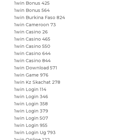
1win Bonus 425
1win Bonus 564
1win Burkina Faso 824
1win Cameroon 73
1win Casino 26
1win Casino 465
1win Casino 550
1win Casino 644
1win Casino 844
1win Download 571
1win Game 976
1win Kz Skachat 278
1win Login 114
1win Login 346
1win Login 358
1win Login 379
1win Login 507
1win Login 955
1win Login Ug 793
1win Online 122