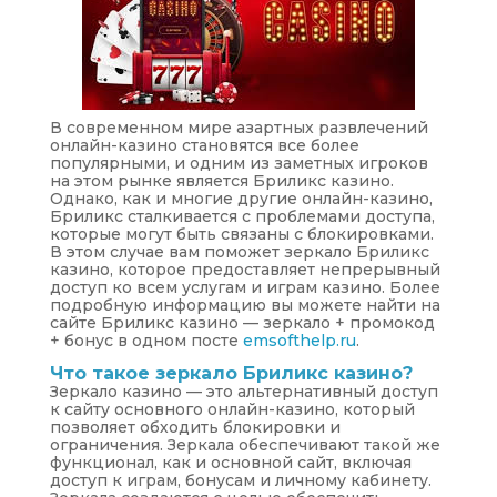
В современном мире азартных развлечений
онлайн-казино становятся все более
популярными, и одним из заметных игроков
на этом рынке является Бриликс казино.
Однако, как и многие другие онлайн-казино,
Бриликс сталкивается с проблемами доступа,
которые могут быть связаны с блокировками.
В этом случае вам поможет зеркало Бриликс
казино, которое предоставляет непрерывный
доступ ко всем услугам и играм казино. Более
подробную информацию вы можете найти на
сайте Бриликс казино — зеркало + промокод
+ бонус в одном посте
emsofthelp.ru
.
Что такое зеркало Бриликс казино?
Зеркало казино — это альтернативный доступ
к сайту основного онлайн-казино, который
позволяет обходить блокировки и
ограничения. Зеркала обеспечивают такой же
функционал, как и основной сайт, включая
доступ к играм, бонусам и личному кабинету.