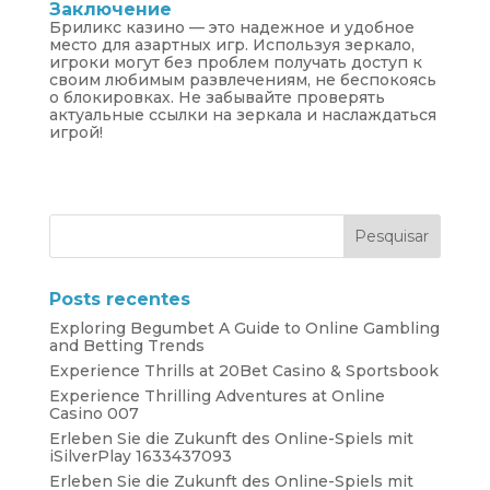
Заключение
Бриликс казино — это надежное и удобное
место для азартных игр. Используя зеркало,
игроки могут без проблем получать доступ к
своим любимым развлечениям, не беспокоясь
о блокировках. Не забывайте проверять
актуальные ссылки на зеркала и наслаждаться
игрой!
Posts recentes
Exploring Begumbet A Guide to Online Gambling
and Betting Trends
Experience Thrills at 20Bet Casino & Sportsbook
Experience Thrilling Adventures at Online
Casino 007
Erleben Sie die Zukunft des Online-Spiels mit
iSilverPlay 1633437093
Erleben Sie die Zukunft des Online-Spiels mit