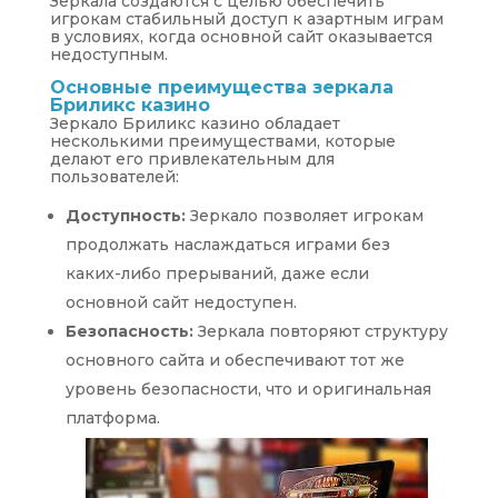
Зеркала создаются с целью обеспечить
игрокам стабильный доступ к азартным играм
в условиях, когда основной сайт оказывается
недоступным.
Основные преимущества зеркала
Бриликс казино
Зеркало Бриликс казино обладает
несколькими преимуществами, которые
делают его привлекательным для
пользователей:
Доступность:
Зеркало позволяет игрокам
продолжать наслаждаться играми без
каких-либо прерываний, даже если
основной сайт недоступен.
Безопасность:
Зеркала повторяют структуру
основного сайта и обеспечивают тот же
уровень безопасности, что и оригинальная
платформа.