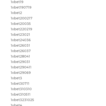
1xbet19
1xbet190719
1xbet2
1xbet200217
1xbet20035
1xbet220219
1xbet23021
1xbet24036
1xbet26031
1xbet26037
1xbet28041
1xbet29031
1xbet290411
1xbet29069
1xbet3
1xbet30711
1xbet310310
1xbet310511
1xbet3231025
1xbet4