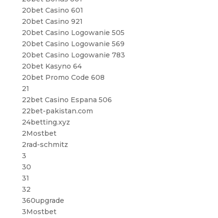
20bet Casino 601
20bet Casino 921
20bet Casino Logowanie 505
20bet Casino Logowanie 569
20bet Casino Logowanie 783
20bet Kasyno 64
20bet Promo Code 608
21
22bet Casino Espana 506
22bet-pakistan.com
24betting.xyz
2Mostbet
2rad-schmitz
3
30
31
32
360upgrade
3Mostbet