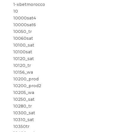
1-xbetmorocco
10
10000sat4
10000sat6
10050_tr
10060sat
10100_sat
10100sat
10120_sat
10120_tr
10156_wa
10200_prod
10200_prod2
10205_wa
10250_sat
10280_tr
10300_sat
10310_sat
10350tr