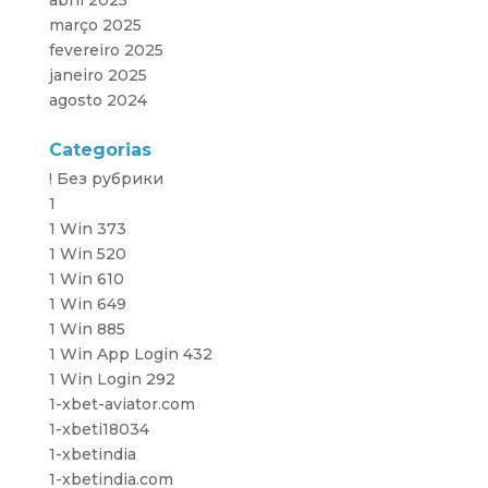
março 2025
fevereiro 2025
janeiro 2025
agosto 2024
Categorias
! Без рубрики
1
1 Win 373
1 Win 520
1 Win 610
1 Win 649
1 Win 885
1 Win App Login 432
1 Win Login 292
1-xbet-aviator.com
1-xbeti18034
1-xbetindia
1-xbetindia.com