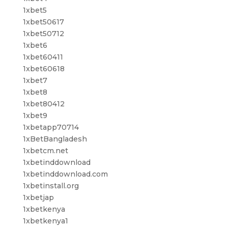
1xbet5
1xbet50617
1xbet50712
1xbet6
1xbet60411
1xbet60618
1xbet7
1xbet8
1xbet80412
1xbet9
1xbetapp70714
1xBetBangladesh
1xbetcm.net
1xbetinddownload
1xbetinddownload.com
1xbetinstall.org
1xbetjap
1xbetkenya
1xbetkenya1