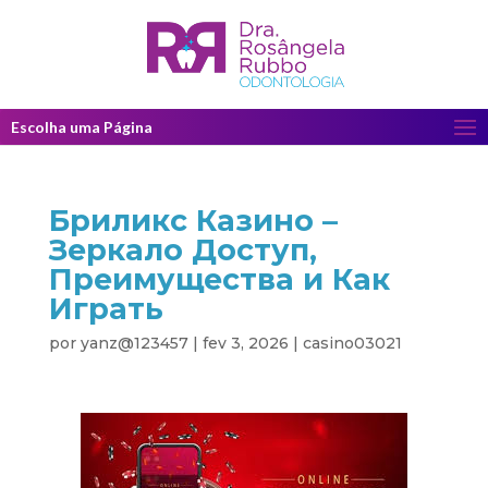
Escolha uma Página
Бриликс Казино –
Зеркало Доступ,
Преимущества и Как
Играть
por
yanz@123457
|
fev 3, 2026
|
casino03021