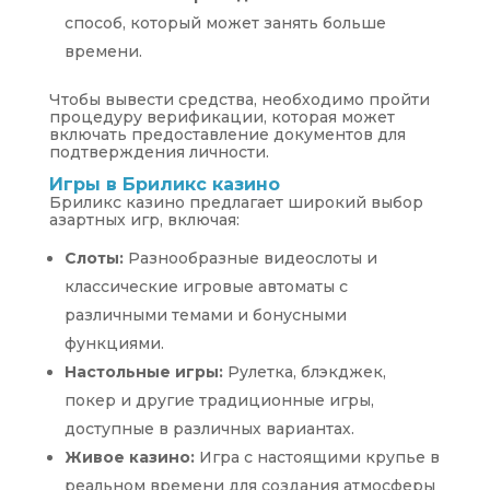
способ, который может занять больше
времени.
Чтобы вывести средства, необходимо пройти
процедуру верификации, которая может
включать предоставление документов для
подтверждения личности.
Игры в Бриликс казино
Бриликс казино предлагает широкий выбор
азартных игр, включая:
Слоты:
Разнообразные видеослоты и
классические игровые автоматы с
различными темами и бонусными
функциями.
Настольные игры:
Рулетка, блэкджек,
покер и другие традиционные игры,
доступные в различных вариантах.
Живое казино:
Игра с настоящими крупье в
реальном времени для создания атмосферы