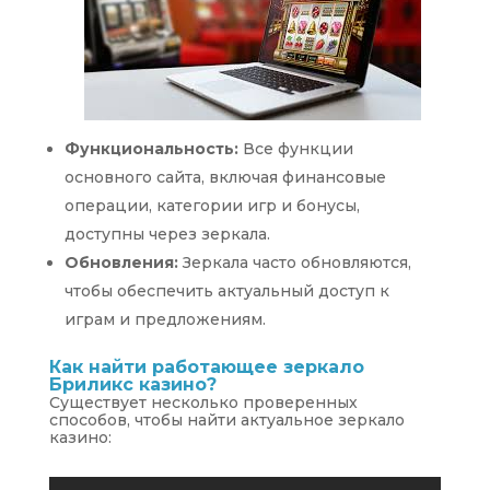
Функциональность:
Все функции
основного сайта, включая финансовые
операции, категории игр и бонусы,
доступны через зеркала.
Обновления:
Зеркала часто обновляются,
чтобы обеспечить актуальный доступ к
играм и предложениям.
Как найти работающее зеркало
Бриликс казино?
Существует несколько проверенных
способов, чтобы найти актуальное зеркало
казино: