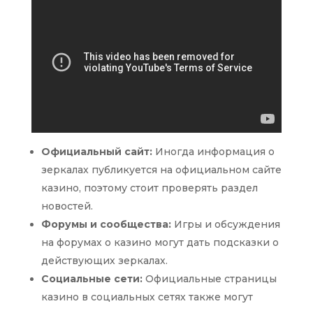
Официальный сайт:
Иногда информация о
зеркалах публикуется на официальном сайте
казино, поэтому стоит проверять раздел
новостей.
Форумы и сообщества:
Игры и обсуждения
на форумах о казино могут дать подсказки о
действующих зеркалах.
Социальные сети:
Официальные страницы
казино в социальных сетях также могут