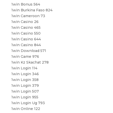
1win Bonus 564
1win Burkina Faso 824
1win Cameroon 73
1win Casino 26
1win Casino 465
1win Casino 550
1win Casino 644
1win Casino 844
1win Download 571
1win Game 976
1win Kz Skachat 278
1win Login 114
1win Login 346
1win Login 358
1win Login 379
1win Login 507
1win Login 955
1win Login Ug 793
1win Online 122