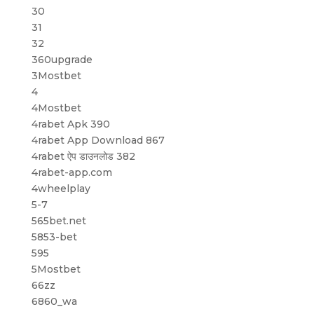
30
31
32
360upgrade
3Mostbet
4
4Mostbet
4rabet Apk 390
4rabet App Download 867
4rabet ऐप डाउनलोड 382
4rabet-app.com
4wheelplay
5-7
565bet.net
5853-bet
595
5Mostbet
66zz
6860_wa