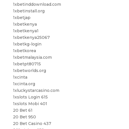
1xbetinddownload.com
1xbetinstall.org
1xbetjap
1xbetkenya
1xbetkenya1
1xbetkenya25067
1xbetkg-login
1xbetkorea
1xbetmalaysia.com
1xbetpt80715
1xbetworlds.org
1xcinta
1xcinta.org
1xluckystarcasino.com
1xslots Login 615
1xslots Mobi 401
20 Bet 61
20 Bet 950
20 Bet Casino 437