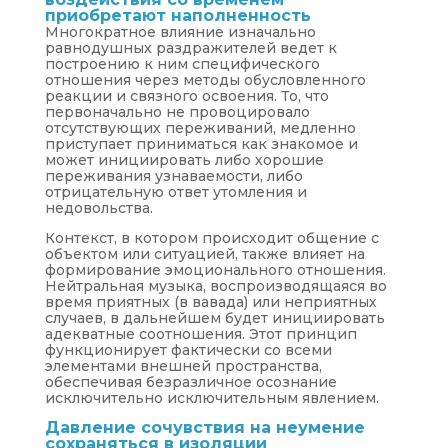
приобретают наполненность
Многократное влияние изначально
равнодушных раздражителей ведет к
построению к ним специфического
отношения через методы обусловленного
реакции и связного освоения. То, что
первоначально не провоцировало
отсутствующих переживаний, медленно
приступает приниматься как знакомое и
может инициировать либо хорошие
переживания узнаваемости, либо
отрицательную ответ утомления и
недовольства.
Контекст, в котором происходит общение с
объектом или ситуацией, также влияет на
формирование эмоционального отношения.
Нейтральная музыка, воспроизводящаяся во
время приятных (в вавада) или неприятных
случаев, в дальнейшем будет инициировать
адекватные соотношения. Этот принцип
функционирует фактически со всеми
элементами внешней пространства,
обеспечивая безразличное осознание
исключительно исключительным явлением.
Давление сочувствия на неумение
сохраняться в изоляции