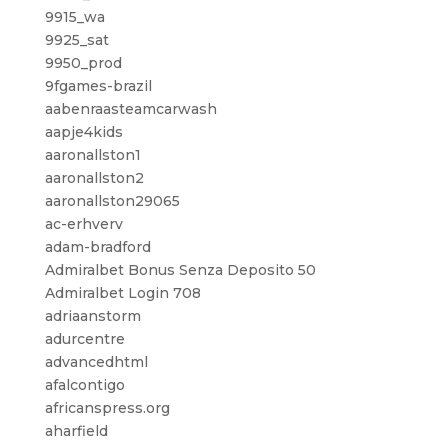
9915_wa
9925_sat
9950_prod
9fgames-brazil
aabenraasteamcarwash
aapje4kids
aaronallston1
aaronallston2
aaronallston29065
ac-erhverv
adam-bradford
Admiralbet Bonus Senza Deposito 50
Admiralbet Login 708
adriaanstorm
adurcentre
advancedhtml
afalcontigo
africanspress.org
aharfield