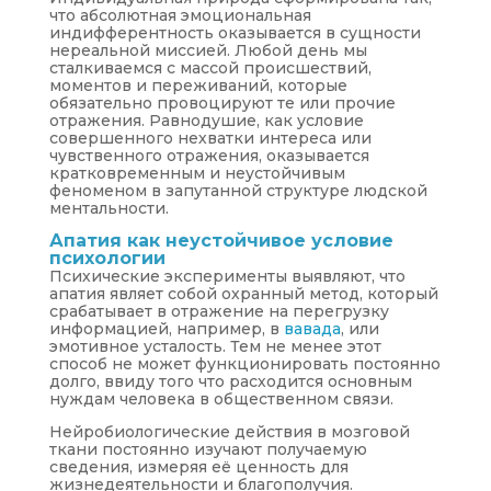
что абсолютная эмоциональная
индифферентность оказывается в сущности
нереальной миссией. Любой день мы
сталкиваемся с массой происшествий,
моментов и переживаний, которые
обязательно провоцируют те или прочие
отражения. Равнодушие, как условие
совершенного нехватки интереса или
чувственного отражения, оказывается
кратковременным и неустойчивым
феноменом в запутанной структуре людской
ментальности.
Апатия как неустойчивое условие
психологии
Психические эксперименты выявляют, что
апатия являет собой охранный метод, который
срабатывает в отражение на перегрузку
информацией, например, в
вавада
, или
эмотивное усталость. Тем не менее этот
способ не может функционировать постоянно
долго, ввиду того что расходится основным
нуждам человека в общественном связи.
Нейробиологические действия в мозговой
ткани постоянно изучают получаемую
сведения, измеряя её ценность для
жизнедеятельности и благополучия.