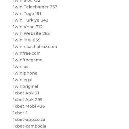
1win Slot 752
1win Telecharger 333
1win Togo 191
1win Turkiye 343
1win Vhod 312
1win Website 265
1win 먹튀 839
1win-skachat-uz.com
1winfree.com
1winfreegame
1winios
1winiphone
1winlegal
1winoriginal
1xbet Apk 21
1xbet Apk 299
1xbet Mobi 436
1xbet-1
1xbet-app.co.za
1xbet-cambodia