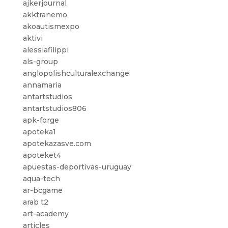
ajkerjournal
akktranemo
akoautismexpo
aktivi
alessiafilippi
als-group
anglopolishculturalexchange
annamaria
antartstudios
antartstudios806
apk-forge
apoteka1
apotekazasve.com
apoteket4
apuestas-deportivas-uruguay
aqua-tech
ar-bcgame
arab t2
art-academy
articles