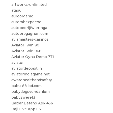
artworks-unlimited
atagu
auroorganic
autembezpecne
autobedrijfwieringa
autoprogagnon.com
aviamasters-casinos
Aviator 1win 90
Aviator 1win 968
Aviator Oyna Demo 771
aviator.li
aviatordeposit.in
aviatorindiagame.net
awardhealthandsafety
babu-88-bd.com
babydogsvondahlem
babyswereld
Baixar Betano Apk 456
Baji Live App 63