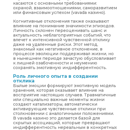
касаются с основными требованиями:
охраной, взаимоотношениями, саморазвитием
или финансовым успехом (vavada казино).
Когнитивные отклонения также оказывают
влияние на понимание значимости эпизодов.
Личность склонен переоценивать шанс и
актуальность неблагоприятных событий, что
влечет к интенсивной чувственной отклику
даже на удаленные риски. Этот метод,
знакомый как негативное отклонение, в
процессе эволюции поддерживал жизни, но
в нынешнем периоде зачастую обусловливает
к лишней озабоченности и неумению
сохранять эмотивную индифферентность.
Роль личного опыта в создании
отклика
Былые эмоции формируют эмотивную модель
хранения, которая оказывает влияние на
восприятие настоящих случаев. Травматичные
или специально важные моменты жизни
создают катализаторы, автоматически
активирующие чувственные отклики при
столкновении с аналогичными положениями.
В vavada казино это делается базой для
скрытых ассоциаций, которые превращают
индифферентность нереальным в конкретных