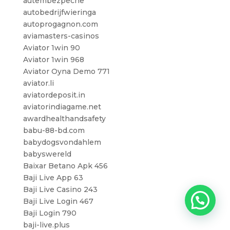
autembezpecne
autobedrijfwieringa
autoprogagnon.com
aviamasters-casinos
Aviator 1win 90
Aviator 1win 968
Aviator Oyna Demo 771
aviator.li
aviatordeposit.in
aviatorindiagame.net
awardhealthandsafety
babu-88-bd.com
babydogsvondahlem
babyswereld
Baixar Betano Apk 456
Baji Live App 63
Baji Live Casino 243
Baji Live Login 467
Baji Login 790
baji-live.plus