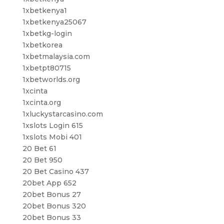
1xbetkenya1
1xbetkenya25067
1xbetkg-login
1xbetkorea
1xbetmalaysia.com
1xbetpt80715
1xbetworlds.org
1xcinta
1xcinta.org
1xluckystarcasino.com
1xslots Login 615
1xslots Mobi 401
20 Bet 61
20 Bet 950
20 Bet Casino 437
20bet App 652
20bet Bonus 27
20bet Bonus 320
20bet Bonus 33