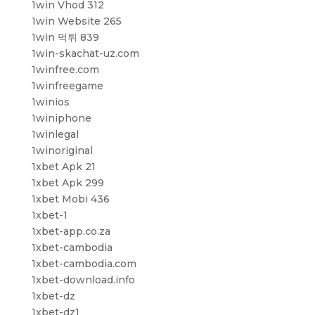
1win Vhod 312
1win Website 265
1win 먹튀 839
1win-skachat-uz.com
1winfree.com
1winfreegame
1winios
1winiphone
1winlegal
1winoriginal
1xbet Apk 21
1xbet Apk 299
1xbet Mobi 436
1xbet-1
1xbet-app.co.za
1xbet-cambodia
1xbet-cambodia.com
1xbet-download.info
1xbet-dz
1xbet-dz1