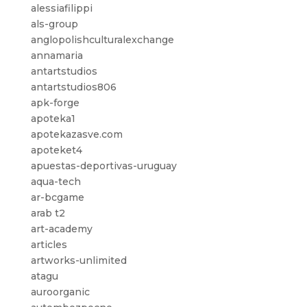
alessiafilippi
als-group
anglopolishculturalexchange
annamaria
antartstudios
antartstudios806
apk-forge
apoteka1
apotekazasve.com
apoteket4
apuestas-deportivas-uruguay
aqua-tech
ar-bcgame
arab t2
art-academy
articles
artworks-unlimited
atagu
auroorganic