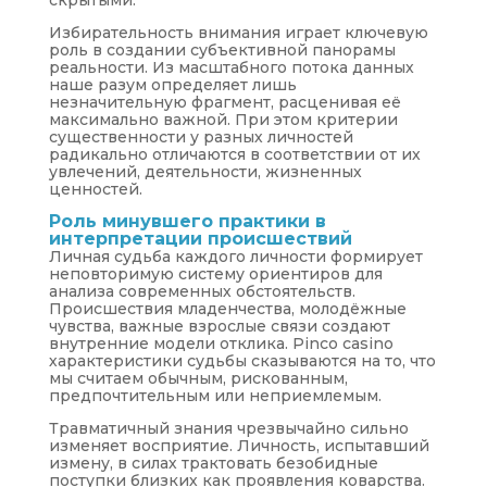
скрытыми.
Избирательность внимания играет ключевую
роль в создании субъективной панорамы
реальности. Из масштабного потока данных
наше разум определяет лишь
незначительную фрагмент, расценивая её
максимально важной. При этом критерии
существенности у разных личностей
радикально отличаются в соответствии от их
увлечений, деятельности, жизненных
ценностей.
Роль минувшего практики в
интерпретации происшествий
Личная судьба каждого личности формирует
неповторимую систему ориентиров для
анализа современных обстоятельств.
Происшествия младенчества, молодёжные
чувства, важные взрослые связи создают
внутренние модели отклика. Pinco casino
характеристики судьбы сказываются на то, что
мы считаем обычным, рискованным,
предпочтительным или неприемлемым.
Травматичный знания чрезвычайно сильно
изменяет восприятие. Личность, испытавший
измену, в силах трактовать безобидные
поступки близких как проявления коварства.