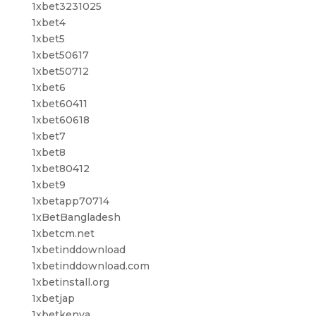
1xbet3231025
1xbet4
1xbet5
1xbet50617
1xbet50712
1xbet6
1xbet60411
1xbet60618
1xbet7
1xbet8
1xbet80412
1xbet9
1xbetapp70714
1xBetBangladesh
1xbetcm.net
1xbetinddownload
1xbetinddownload.com
1xbetinstall.org
1xbetjap
1xbetkenya