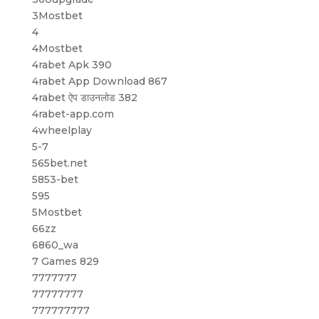
3Mostbet
4
4Mostbet
4rabet Apk 390
4rabet App Download 867
4rabet ऐप डाउनलोड 382
4rabet-app.com
4wheelplay
5-7
565bet.net
5853-bet
595
5Mostbet
66zz
6860_wa
7 Games 829
7777777
77777777
777777777