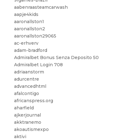
9fgames-brazil
aabenraasteamcarwash
aapje4kids
aaronallston1
aaronallston2
aaronallston29065
ac-erhverv
adam-bradford
Admiralbet Bonus Senza Deposito 50
Admiralbet Login 708
adriaanstorm
adurcentre
advancedhtml
afalcontigo
africanspress.org
aharfield
ajkerjournal
akktranemo
akoautismexpo
aktivi