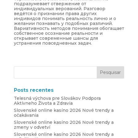
подразумевает отвержение от
индивидуальных верований. Разговор
ведётся о признании права других
индивидов понимать реальность лично и о
желании познавать у подобных различий.
Вариативность методов понимания обогащает
собственное осознание реальности и
открывает современные шансы для
устранения повседневных задач.
Posts recentes
Telesná výchova pre Slovákov Podpora
Aktívneho Života a Zdravia
Slovenské online kasíno 2026 Nové trendy a
očakávania
Slovenské online kasíno 2026 Nové trendy a
zmeny v odvetví
Slovenské online kasíno 2026 Nové trendy a