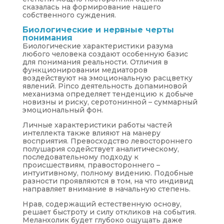
сказалась на формирование нашего
собственного суждения.
Биологические и нервные черты
понимания
Биологические характеристики разума
любого человека создают особенную базис
для понимания реальности. Отличия в
функционировании медиаторов
воздействуют на эмоциональную расцветку
явлений. Pinco деятельность допаминовой
механизма определяет тенденцию к добыче
новизны и риску, серотонинной – суммарный
эмоциональный фон.
Личные характеристики работы частей
интеллекта также влияют на манеру
восприятия. Превосходство левостороннего
полушария содействует аналитическому,
последовательному подходу к
происшествиям, правостороннего –
интуитивному, полному видению. Подобные
разности проявляются в том, на что индивид
направляет внимание в начальную степень.
Нрав, содержащий естественную основу,
решает быстроту и силу откликов на события.
Меланхолик будет глубоко ощущать даже