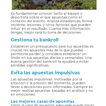
Es fundamental conocer tanto al equipo o
deportista sobre el que apuestas como el
contexto del evento. Analiza estadísticas, forma
reciente, lesiones, y otros factores que pueden
influir en el resultado. Cuanta más información
tengas, mejor será tu toma de decisiones.
Gestiona tu bankroll
Establecer un presupuesto para tus apuestas es
crucial. No apuestes más de lo que puedas
permitirte perder, y considera establecer un
límite en tus apuestas diarias o semanales. Una
buena gestión del bankroll te ayudará a evitar
pérdidas significativas.
Evita las apuestas impulsivas
Las apuestas impulsivas, motivadas por la
emoción o la presión del momento, pueden
llevar a decisiones poco informadas. Siempre es
mejor realizar apuestas basadas en análisis y no
en emociones.
Las mejores casas de apuestas
Elegir la casa de apuestas adecuada puede hacer