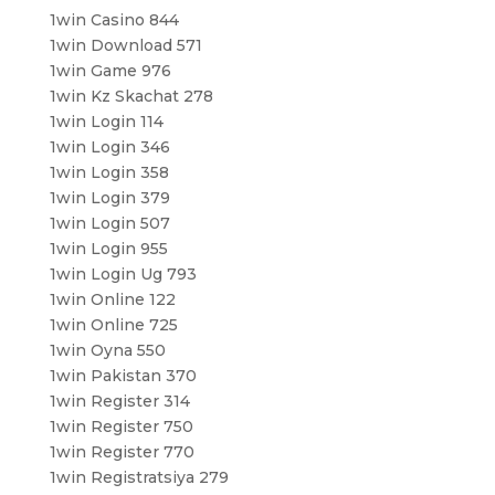
1win Casino 844
1win Download 571
1win Game 976
1win Kz Skachat 278
1win Login 114
1win Login 346
1win Login 358
1win Login 379
1win Login 507
1win Login 955
1win Login Ug 793
1win Online 122
1win Online 725
1win Oyna 550
1win Pakistan 370
1win Register 314
1win Register 750
1win Register 770
1win Registratsiya 279