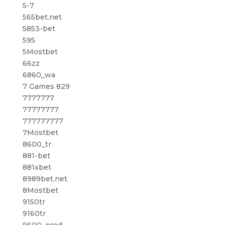
5-7
565bet.net
5853-bet
595
5Mostbet
66zz
6860_wa
7 Games 829
7777777
77777777
777777777
7Mostbet
8600_tr
881-bet
881xbet
8989bet.net
8Mostbet
9150tr
9160tr
9600_prod