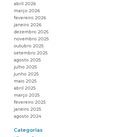
abril 2026
março 2026
fevereiro 2026
janeiro 2026
dezembro 2025
novembro 2025
outubro 2025
setembro 2025
agosto 2025
julho 2025
junho 2025
maio 2025
abril 2025
março 2025
fevereiro 2025
janeiro 2025
agosto 2024
Categorias