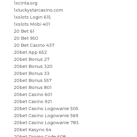
1xcinta.org
1xluckystarcasino.com
1xslots Login 615
1xslots Mobi 401
20 Bet 61
20 Bet 950
20 Bet Casino 437
20bet App 652
20bet Bonus 27
20bet Bonus 320
20bet Bonus 33
20bet Bonus 557
20bet Bonus 801
20bet Casino 601
20bet Casino 921
20bet Casino Logowanie 505
20bet Casino Logowanie 569
20bet Casino Logowanie 783
20bet Kasyno 64
20bet Promo Code 608