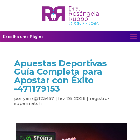
Escolha uma Página
Apuestas Deportivas
Guía Completa para
Apostar con Éxito
-471179153
por
yanz@123457
|
fev 26, 2026
|
registro-
supermatch