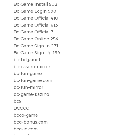
Bc Game Install 502
Bc Game Login 990
Bc Game Official 410
Bc Game Official 613
Bc Game Official 7
Bc Game Online 254
Bc Game Sign In 271
Bc Game Sign Up 139
bc-bdgame1
bc-casino-mirror
bc-fun-game
bc-fun-game.com
bc-fun-mirror
bc-game-kazino
bc5
BCCCC
bcco-game
bcg-bonus.com
bcg-id.com