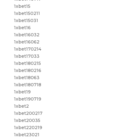
1xbet15
1xbet150211
1xbet15031
1xbet16
1xbet16032
1xbet16062
1xbet170214
1xbet17033
1xbet180215
1xbet180216
1xbet18063
1xbet180718
1xbet19
1xbet190719
1xbet2
1xbet200217
1xbet20035
1xbet220219
1xbet23021