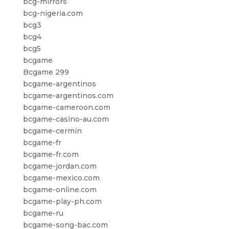
bcg-mirrors
bcg-nigeria.com
bcg3
bcg4
bcg5
bcgame
Bcgame 299
bcgame-argentinos
bcgame-argentinos.com
bcgame-cameroon.com
bcgame-casino-au.com
bcgame-cermin
bcgame-fr
bcgame-fr.com
bcgame-jordan.com
bcgame-mexico.com
bcgame-online.com
bcgame-play-ph.com
bcgame-ru
bcgame-song-bac.com