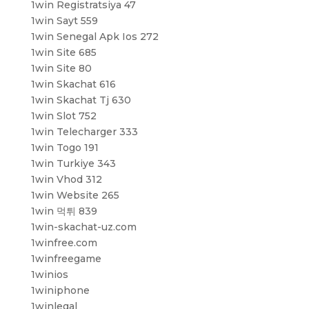
1win Registratsiya 47
1win Sayt 559
1win Senegal Apk Ios 272
1win Site 685
1win Site 80
1win Skachat 616
1win Skachat Tj 630
1win Slot 752
1win Telecharger 333
1win Togo 191
1win Turkiye 343
1win Vhod 312
1win Website 265
1win 먹튀 839
1win-skachat-uz.com
1winfree.com
1winfreegame
1winios
1winiphone
1winlegal