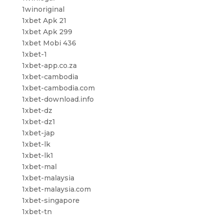
1winoriginal
1xbet Apk 21
1xbet Apk 299
1xbet Mobi 436
1xbet-1
1xbet-app.co.za
1xbet-cambodia
1xbet-cambodia.com
1xbet-download.info
1xbet-dz
1xbet-dz1
1xbet-jap
1xbet-lk
1xbet-lk1
1xbet-mal
1xbet-malaysia
1xbet-malaysia.com
1xbet-singapore
1xbet-tn