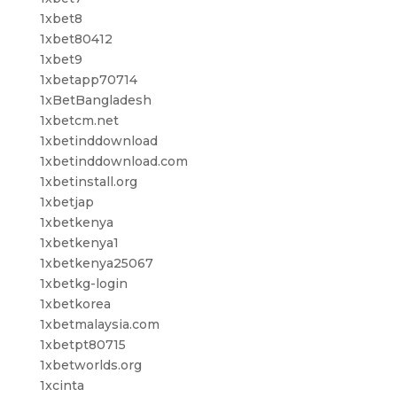
1xbet8
1xbet80412
1xbet9
1xbetapp70714
1xBetBangladesh
1xbetcm.net
1xbetinddownload
1xbetinddownload.com
1xbetinstall.org
1xbetjap
1xbetkenya
1xbetkenya1
1xbetkenya25067
1xbetkg-login
1xbetkorea
1xbetmalaysia.com
1xbetpt80715
1xbetworlds.org
1xcinta