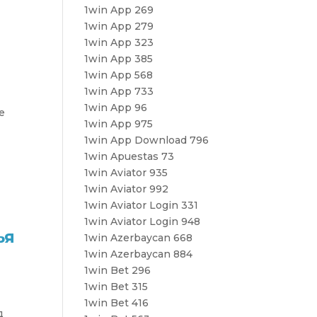
1win App 269
1win App 279
1win App 323
1win App 385
1win App 568
1win App 733
1win App 96
е
1win App 975
1win App Download 796
1win Apuestas 73
1win Aviator 935
1win Aviator 992
1win Aviator Login 331
1win Aviator Login 948
ья
1win Azerbaycan 668
1win Azerbaycan 884
1win Bet 296
1win Bet 315
1win Bet 416
д