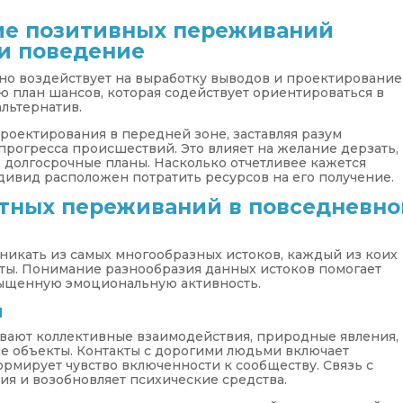
ие позитивных переживаний
 и поведение
о воздействует на выработку выводов и проектирование
ую план шансов, которая содействует ориентироваться в
альтернатив.
роектирования в передней зоне, заставляя разум
рогресса происшествий. Это влияет на желание дерзать,
в долгосрочные планы. Насколько отчетливее кажется
дивид расположен потратить ресурсов на его получение.
тных переживаний в повседневно
икать из самых многообразных истоков, каждый из коих
оты. Понимание разнообразия данных истоков помогает
сыщенную эмоциональную активность.
я
ают коллективные взаимодействия, природные явления,
е объекты. Контакты с дорогими людьми включает
ормирует чувство включенности к сообществу. Связь с
я и возобновляет психические средства.