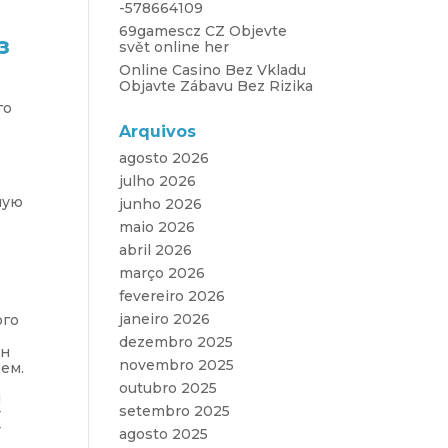
-578664109
69gamescz CZ Objevte
з
svět online her
Online Casino Bez Vkladu
Objavte Zábavu Bez Rizika
го
Arquivos
agosto 2026
julho 2026
ную
junho 2026
maio 2026
abril 2026
março 2026
fevereiro 2026
janeiro 2026
ого
dezembro 2025
он
novembro 2025
ем.
outubro 2025
я
setembro 2025
т
т
agosto 2025