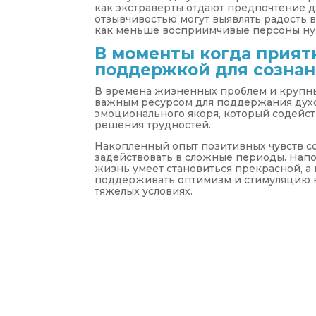
как экстраверты отдают предпочтение 
отзывчивостью могут выявлять радость 
как меньше восприимчивые персоны ну
В моменты когда прият
поддержкой для созна
В времена жизненных проблем и крупн
важным ресурсом для поддержания духов
эмоционального якоря, который содейст
решения трудностей.
Накопленный опыт позитивных чувств со
задействовать в сложные периоды. Напом
жизнь умеет становиться прекрасной, 
поддерживать оптимизм и стимуляцию к
тяжелых условиях.