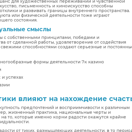
 шанс для художественных переживаний и чувственной
кусство, письменность и киноискусство способны
отклики и развивать границы внутреннего пространства.
уюта или физической деятельности тоже играют
ошего состояния.
уальные смыслы
ы с собственными принципами, победами и
а от сделанной работы, удовлетворение от содействия
я свежими способностями создают серьезные и постоянны
ногообразные формы деятельности 7к казино
и
 и успехах
азии
тики влияют на нахождение счаст
купность предпочтений и восприимчивости к различным
ер, жизненный практика, национальные черты и
на то, которые именно корни радости окажутся крайне
идуальности.
адости от тихих, размышляющих деятельности, в то перио