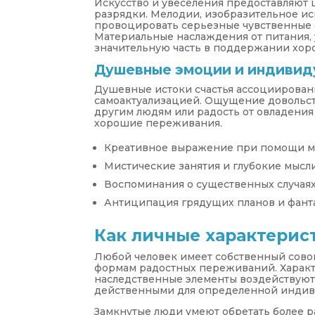
Искусство и увеселения предоставляют
разрядки. Мелодии, изобразительное ис
провоцировать серьезные чувственные 
Материальные наслаждения от питания, 
значительную часть в поддержании хор
Душевные эмоции и индивид
Душевные истоки счастья ассоциирован
самоактуализацией. Ощущение довольств
другим людям или радость от овладени
хорошие переживания.
Креативное выражение при помощи м
Мистические занятия и глубокие мысл
Воспоминания о существенных случаях
Антиципация грядущих планов и фант
Как личные характерис
Любой человек имеет собственный сово
формам радостных переживаний. Характ
наследственные элементы воздействуют 
действенными для определенной индив
Замкнутые люди умеют обретать более р