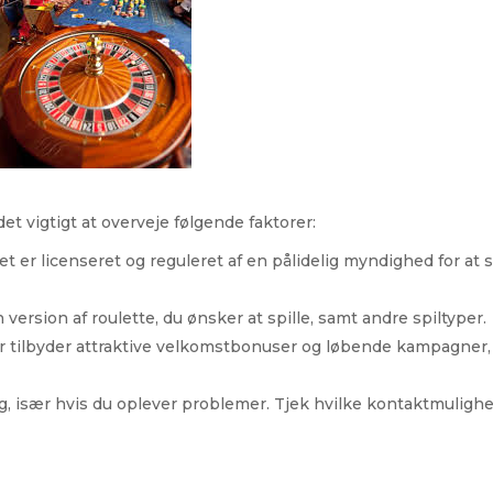
det vigtigt at overveje følgende faktorer:
et er licenseret og reguleret af en pålidelig myndighed for at 
version af roulette, du ønsker at spille, samt andre spiltyper.
 tilbyder attraktive velkomstbonuser og løbende kampagner,
g, især hvis du oplever problemer. Tjek hvilke kontaktmuligh