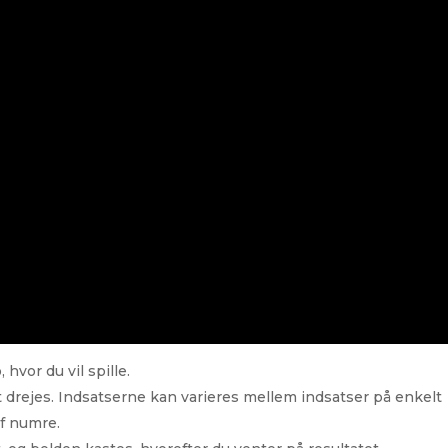
hvor du vil spille.
et drejes. Indsatserne kan varieres mellem indsatser på enkelt
af numre.