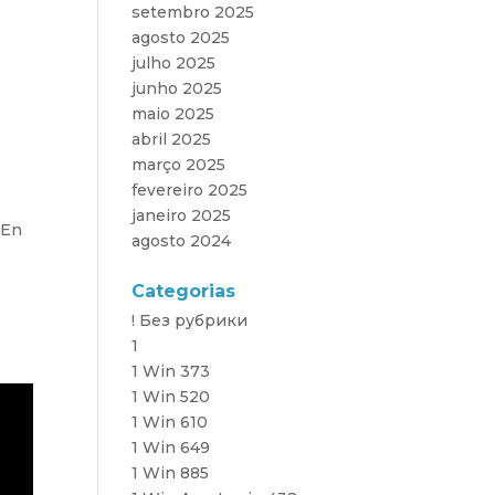
setembro 2025
agosto 2025
julho 2025
junho 2025
maio 2025
abril 2025
março 2025
fevereiro 2025
janeiro 2025
“En
agosto 2024
Categorias
! Без рубрики
1
1 Win 373
1 Win 520
1 Win 610
1 Win 649
1 Win 885