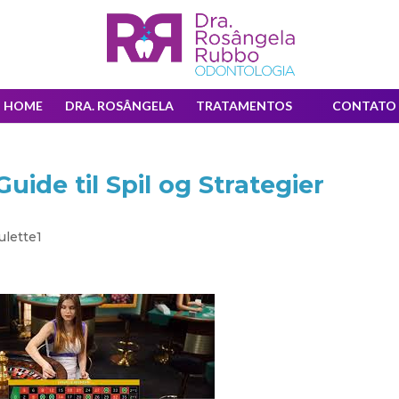
HOME
DRA. ROSÂNGELA
TRATAMENTOS
CONTATO
uide til Spil og Strategier
ulette1