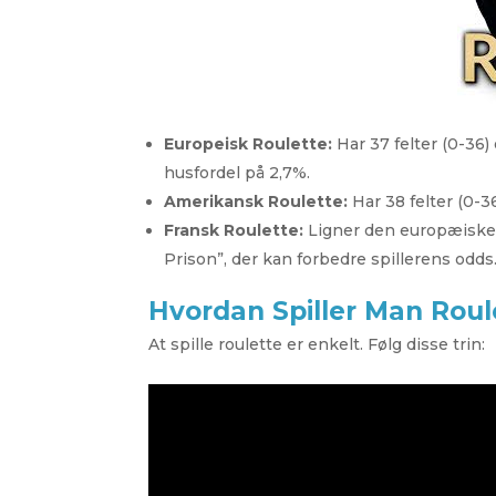
Europeisk Roulette:
Har 37 felter (0-36)
husfordel på 2,7%.
Amerikansk Roulette:
Har 38 felter (0-36
Fransk Roulette:
Ligner den europæiske 
Prison”, der kan forbedre spillerens odds
Hvordan Spiller Man Roul
At spille roulette er enkelt. Følg disse trin: