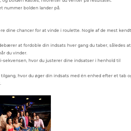
t, og bolden kastes, hvorefter du venter på resultatet.
ket nummer bolden lander på.
e dine chancer for at vinde i roulette. Nogle af de mest kend
ebærer at fordoble din indsats hver gang du taber, således at
når du vinder.
-sekvensen, hvor du justerer dine indsatser i henhold til
 tilgang, hvor du øger din indsats med én enhed efter et tab o
.