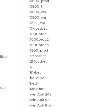
10800_prod
10800_tr
10800_wa
10900_wa
10985_wa
10Mostbet
11000prod
11000prod2
11000prod3
11200_prod
11Mostbet
sikre
12Mostbet
16
161-bet
1bet210218
1bet5
eder
1Mostbet
1win Apk 245
1win Apk 519
1win Apk 813