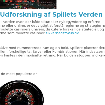
 Udforskning af Spillets Verden
pil verden over, der både tiltrækker nybegyndere og erfarne
ino eller online, er det vigtigt at forstå reglerne og strategiern
i roulette casinoers univers, diskutere forskellige strategier, og
forme som roulette casinoer
sikkerhedsfokus.dk
.
ds skive med nummererede rum og en bold. Spillere placerer der
lem forskellige tal, farver eller kombinationer. Når indsatsern
lden kastes i den modsatte retning. Når bolden stopper, indiker
en de mest populære er: