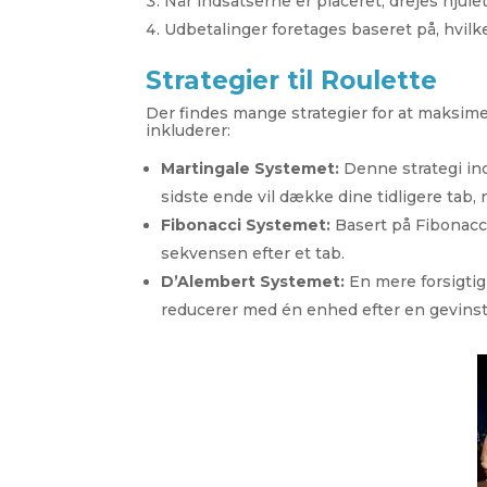
Når indsatserne er placeret, drejes hjule
Udbetalinger foretages baseret på, hvil
Strategier til Roulette
Der findes mange strategier for at maksimer
inkluderer:
Martingale Systemet:
Denne strategi ind
sidste ende vil dække dine tidligere tab, 
Fibonacci Systemet:
Basert på Fibonacci
sekvensen efter et tab.
D’Alembert Systemet:
En mere forsigtig
reducerer med én enhed efter en gevinst