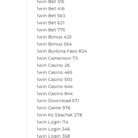
1win Bet 315
1win Bet 416
1win Bet 563
1win Bet 621
1win Bet 775
1win Bonus 425
1win Bonus 564
1win Burkina Faso 824
1win Cameroon 73
1win Casino 26
1win Casino 465
1win Casino 550
1win Casino 644
1win Casino 844
1win Download 571
1win Game 976
1win Kz Skachat 278
1win Login 114
1win Login 346
1win Login 358