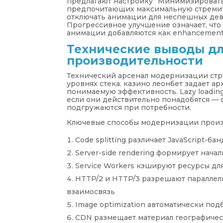
предлагают настройку “Минимизировать
предпочитающих максимальную стремит
отключать анимации для неспешных дева
Прогрессивное улучшение означает, что
анимации добавляются как enhancement
Технические выводы дл
производительности
Технический арсенал модернизации стр
уровнях стека. казино леонбет задает 
понимаемую эффективность. Lazy loadin
если они действительно понадобятся — ф
подгружаются при потребности.
Ключевые способы модернизации произ
Code splitting различает JavaScript-
Server-side rendering формирует нач
Service Workers кэшируют ресурсы дл
HTTP/2 и HTTP/3 разрешают параллел
взаимосвязь
Image optimization автоматически по
CDN размещает материал географическ