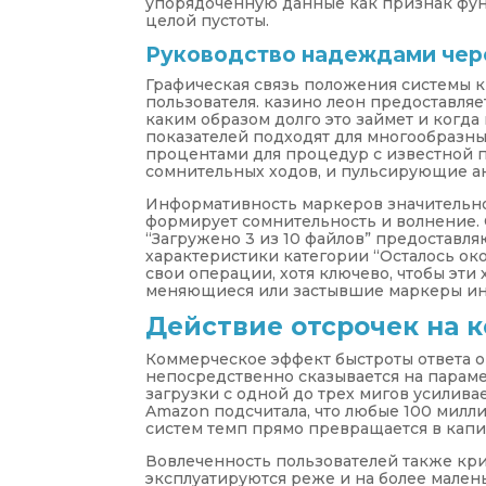
упорядоченную данные как признак фун
целой пустоты.
Руководство надеждами чер
Графическая связь положения системы 
пользователя. казино леон предоставляе
каким образом долго это займет и когд
показателей подходят для многообразн
процентами для процедур с известной
сомнительных ходов, и пульсирующие а
Информативность маркеров значительно 
формирует сомнительность и волнение.
“Загружено 3 из 10 файлов” предостав
характеристики категории “Осталось ок
свои операции, хотя ключево, чтобы эт
меняющиеся или застывшие маркеры и
Действие отсрочек на 
Коммерческое эффект быстроты ответа оп
непосредственно сказывается на параме
загрузки с одной до трех мигов усиливае
Amazon подсчитала, что любые 100 милл
систем темп прямо превращается в капи
Вовлеченность пользователей также кри
эксплуатируются реже и на более мален