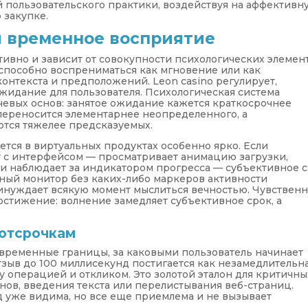
 пользовательского практики, воздействуя на аффективн
 закупке.
 временное восприятие
ивно и зависит от совокупности психологических элемент
, способно воспрениматься как мгновение или как
контекста и предположений. Leon casino регулирует,
жидание для пользователя. Психологическая система
чевых основ: занятое ожидание кажется краткосрочнее
переносится элементарнее неопределенного, а
тся тяжелее предсказуемых.
тся в виртуальных продуктах особенно ярко. Если
 с интерфейсом — просматривает анимацию загрузки,
ли наблюдает за индикатором прогресса — субъективное 
ный монитор без каких-либо маркеров активности
нуждает всякую момент мыслиться вечностью. Чувствен
остижение: волнение замедляет субъективное срок, а
 отсрочкам
временные границы, за каковыми пользователь начинает
зыв до 100 миллисекунд постигается как незамедлительн
у операцией и откликом. Это золотой эталон для критичны
нов, введения текста или перелистывания веб-страниц.
 уже видима, но все еще приемлема и не вызывает