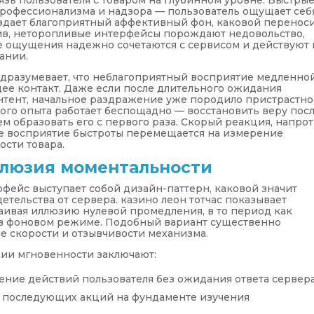
язь пользователя с товаром на глубинном уровне. Быстры
рофессионализма и надзора — пользователь ощущает себ
здает благоприятный аффективный фон, каковой перенос
ив, неторопливые интерфейсы порождают недовольство,
е ощущения надежно сочетаются с сервисом и действуют 
ании.
разумевает, что неблагоприятный восприятие медленно
ее контакт. Даже если после длительного ожидания
нтент, начальное раздражение уже породило пристрастно
ого опыта работает беспощадно — восстановить веру пос
ем образовать его с первого раза. Скорый реакция, напрот
ое восприятие быстроты перемещается на измерение
ости товара.
ллюзия моментальности
фейс выступает собой дизайн-паттерн, каковой значит
тельства от сервера. казино леон тотчас показывает
раивая иллюзию нулевой промедления, в то период как
 в фоновом режиме. Подобный вариант существенно
е скорости и отзывчивости механизма.
ии мгновенности заключают:
ние действий пользователя без ожидания ответа сервер
 последующих акций на фундаменте изучения