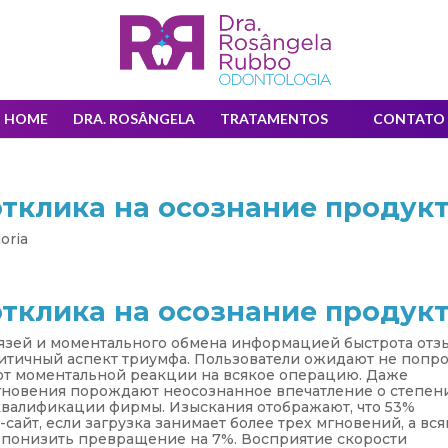
HOME
DRA. ROSÂNGELA
TRATAMENTOS
CONTATO
отклика на осознание продук
oria
отклика на осознание продук
зей и моментального обмена информацией быстрота отз
итичный аспект триумфа. Пользователи ожидают не попро
т моментальной реакции на всякое операцию. Даже
гновения порождают неосознанное впечатление о степен
 квалификации фирмы. Изыскания отображают, что 53%
сайт, если загрузка занимает более трех мгновений, а вся
а понизить превращение на 7%. Восприятие скорости