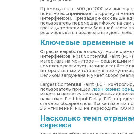
Промежуток от 300 до 1000 миллисекун
понятно воспринимает отсрочку и начи
интерфейсом. При задержках свыше еди
пользователь перемещает фокус на сам 
границу терпеливости большей части по
реализовывать параллельные дела, либо
Ключевые временные ме
Отрасль выработала совокупность станд
интерфейсов. First Contentful Paint (FC
материала на мониторе — решающий мгно
комплекс реагирует. казино леонбет фи
интерактивным и готовым к коммуникации.
целиком загружена и умеет скоро реаги
Largest Contentful Paint (LCP) контроли
пользователь пришел.
леон казино офиц
макета и нехватку неожиданных сдвигов
нажатиям. First Input Delay (FID) опре
отзывом обозревателя. Всякая из этих п
2.5 мгновений, FID не переходить 100 ми
Насколько темп отража
сервиса