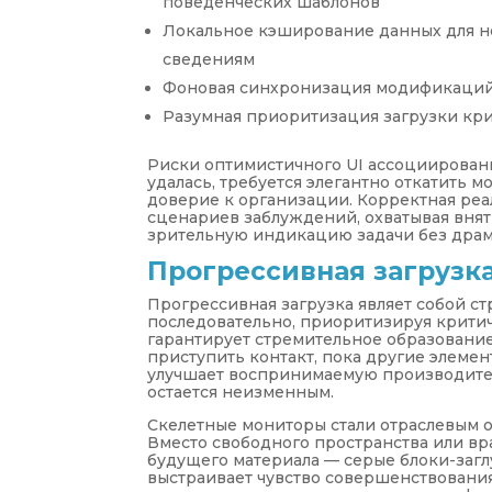
поведенческих шаблонов
Локальное кэширование данных для н
сведениям
Фоновая синхронизация модификаций 
Разумная приоритизация загрузки кр
Риски оптимистичного UI ассоциированы
удалась, требуется элегантно откатить 
доверие к организации. Корректная ре
сценариев заблуждений, охватывая внят
зрительную индикацию задачи без драм
Прогрессивная загрузк
Прогрессивная загрузка являет собой с
последовательно, приоритизируя крити
гарантирует стремительное образование
приступить контакт, пока другие элеме
улучшает воспринимаемую производител
остается неизменным.
Скелетные мониторы стали отраслевым о
Вместо свободного пространства или вр
будущего материала — серые блоки-загл
выстраивает чувство совершенствовани