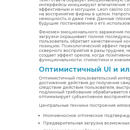
Темп ответа образует эмоциональную св
интерфейсы инициируют впечатление п
эффективным и могущим. Leon casino со
на воспринятие фирмы в целом. Напрот
немощность и даже гнев. Данные плохи
будущие постановления о его использов
Феномен эмоционального заражения под
загрузки окрашивает полное последующ
пользователь обретает качественный ко
позицию. Психологический эффект перв
скверного восприятия в разы труднее, ч
создает эффект ореола, когда позитивн
функциональности, стилистики и значим
Оптимистичный UI и и
Оптимистичный пользовательский интер
достижение действия до получения свиде
следствие действия пользователя, выст
подлинный требование обрабатывается
оптимизирует субъективное восприняти
Центральные техники построения иллюз
Молниеносное оптическое подтвержде
Предварительная загрузка возможных