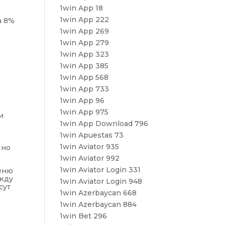
1win App 18
1win App 222
а 8%
1win App 269
1win App 279
1win App 323
1win App 385
1win App 568
1win App 733
1win App 96
1win App 975
и
1win App Download 796
и
1win Apuestas 73
1win Aviator 935
 но
1win Aviator 992
1win Aviator Login 331
меню
ежду
1win Aviator Login 948
сут
1win Azerbaycan 668
1win Azerbaycan 884
1win Bet 296