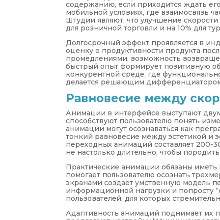
содержанию, если приходится ждать его
мобильной условиях, где взаимосвязь ч
Штудии являют, что улучшение скорости
для розничной торговли и на 10% для ту
Долгосрочный эффект проявляется в инд
оценку о продуктивности продукта после
промедлениями, возможность возвращен
быстрый опыт формирует позитивную об
конкурентной среде, где функционально
делается решающим дифференциатором
Равновесие между ско
Анимации в интерфейсе выступают двум
способствуют пользователю понять изм
анимации могут осознаваться как прегр
тонкий равновесие между эстетикой и 
переходных анимаций составляет 200-300
не настолько длительно, чтобы породит
Практические анимации обязаны иметь 
помогает пользователю осознать трехм
экранами создает умственную модель п
информационной нагрузки и попросту “
пользователей, для которых стремитель
Адаптивность анимаций поднимает их 