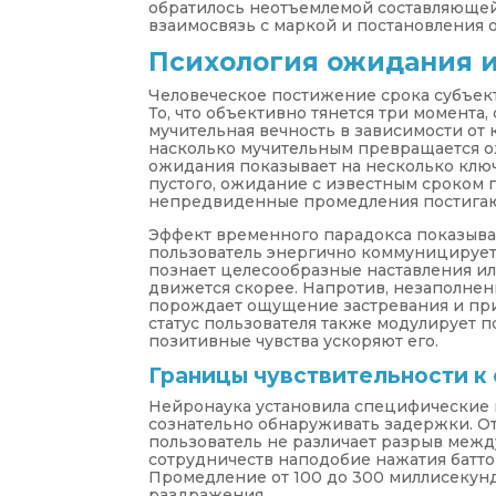
обратилось неотъемлемой составляющей
взаимосвязь с маркой и постановления о
Психология ожидания и
Человеческое постижение срока субъект
То, что объективно тянется три момента
мучительная вечность в зависимости от 
насколько мучительным превращается о
ожидания показывает на несколько клю
пустого, ожидание с известным сроком 
непредвиденные промедления постигаю
Эффект временного парадокса показывае
пользователь энергично коммуницирует
познает целесообразные наставления и
движется скорее. Напротив, незаполнен
порождает ощущение застревания и при
статус пользователя также модулирует п
позитивные чувства ускоряют его.
Границы чувствительности к
Нейронаука установила специфические 
сознательно обнаруживать задержки. От
пользователь не различает разрыв межд
сотрудничеств наподобие нажатия батто
Промедление от 100 до 300 миллисекунд
раздражения.