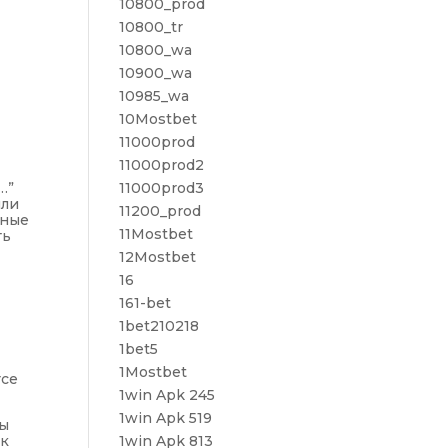
10800_prod
10800_tr
10800_wa
10900_wa
10985_wa
10Mostbet
11000prod
11000prod2
…”
11000prod3
или
11200_prod
нные
11Mostbet
ть
12Mostbet
16
161-bet
1bet210218
1bet5
1Mostbet
rce
1win Apk 245
1win Apk 519
ты
 к
1win Apk 813