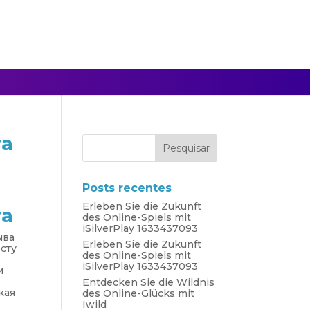
та
Posts recentes
Erleben Sie die Zukunft
та
des Online-Spiels mit
iSilverPlay 1633437093
ыва
Erleben Sie die Zukunft
сту
des Online-Spiels mit
iSilverPlay 1633437093
и
Entdecken Sie die Wildnis
кая
des Online-Glücks mit
Iwild