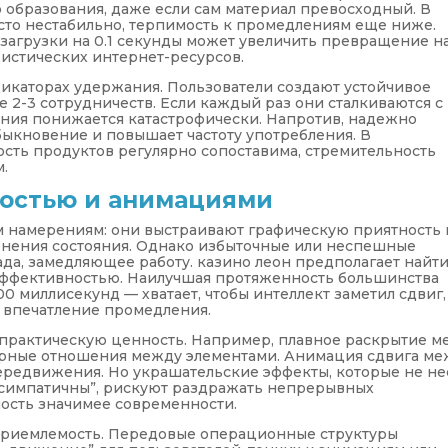
 образования, даже если сам материал превосходный. В
асто нестабильно, терпимость к промедлениям еще ниже.
 загрузки на 0.1 секунды может увеличить превращение н
ристических интернет-ресурсов.
икаторах удержания. Пользователи создают устойчивое
 2-3 сотрудничеств. Если каждый раз они сталкиваются с
ия понижается катастрофически. Напротив, надежно
ыкновение и повышает частоту употребления. В
сть продуктов регулярно сопоставима, стремительность
.
ростью и анимациями
 намерениям: они выстраивают графическую приятность 
енения состояния. Однако избыточные или неспешные
ада, замедляющее работу. казино леон предполагает найт
эффективностью. Наилучшая протяженность большинства
 миллисекунд — хватает, чтобы интеллект заметил сдвиг,
ь впечатление промедления.
практическую ценность. Например, плавное раскрытие 
ерные отношения между элементами. Анимация сдвига м
ередвижения. Но украшательские эффекты, которые не не
симпатичны”, рискуют раздражать непрерывных
ность значимее современности.
приемлемость. Передовые операционные структуры