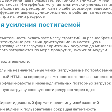
 движение” для пользователей, тонких к анимациям или
ельность. Интерфейсы могут автоматически уменьшать и
йсов, где их рендеринг сам по себе формирует задержки
 фундаментальная функциональность работает мгновенно,
 при наличии ресурсов.
я усиления постигаемой
емительности охватывает массу стратегий на разнообраз
архитектурные решения, действующие на настоящую и
g откладывает загрузку некритичных ресурсов до мгновен
ото загружаются по мере прокрутки, JavaScript-модули
водительности:
бандлы на незначительные чанки, загружаемые по требован
альный HTML на сервере для мгновенного показа наполнен
я офлайн-работы и незамедлительных повторных загрузок
ьную загрузку совокупности ресурсов через одно
дбирает идеальный формат и величину изображений
и вблизи к пользователям, сокращая латентность