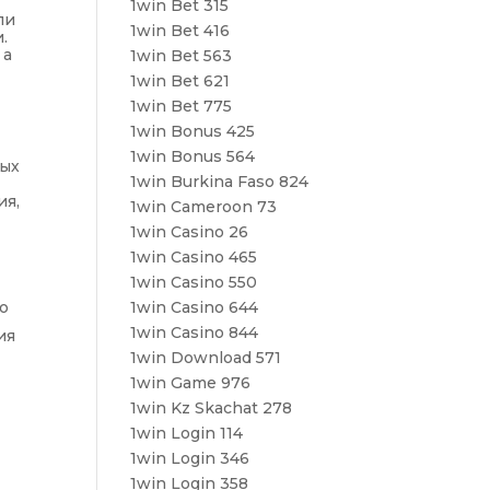
1win Bet 315
ли
1win Bet 416
.
 а
1win Bet 563
1win Bet 621
1win Bet 775
1win Bonus 425
1win Bonus 564
ных
1win Burkina Faso 824
ия,
1win Cameroon 73
1win Casino 26
1win Casino 465
1win Casino 550
ию
1win Casino 644
1win Casino 844
ия
1win Download 571
1win Game 976
1win Kz Skachat 278
1win Login 114
1win Login 346
1win Login 358