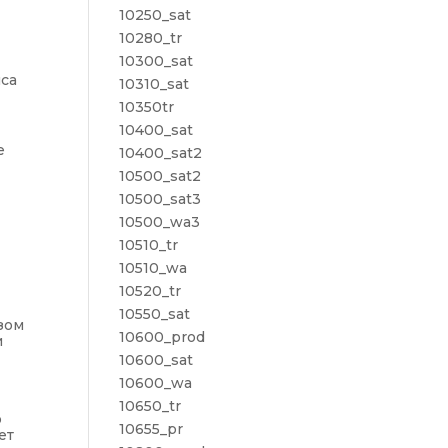
10250_sat
10280_tr
10300_sat
йса
10310_sat
10350tr
10400_sat
е
10400_sat2
м
10500_sat2
10500_sat3
10500_wa3
10510_tr
10510_wa
10520_tr
10550_sat
зом
10600_prod
и
10600_sat
10600_wa
10650_tr
о
10655_pr
ет