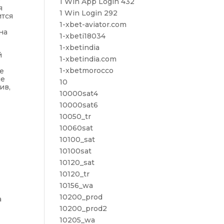
е
1 Win App Login 432
я
1 Win Login 292
ится
1-xbet-aviator.com
на
1-xbeti18034
1-xbetindia
й
1-xbetindia.com
1-xbetmorocco
е
ле
10
ив,
10000sat4
10000sat6
10050_tr
10060sat
10100_sat
10100sat
10120_sat
10120_tr
10156_wa
10200_prod
а
10200_prod2
10205_wa