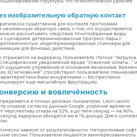
кционирования структуры, что психологически удобнее
ез изобразительную обратную контакт
критически существенна для контроля прогнозами
т неизменную обратную связь о том, что осуществляется,
а можно рассчитывать следствия. Многообразные виды
ых сценариев: детерминированные прогресс-бары с
 протяженностью, индетерминированные спиннеры для
нимации для фоновых действий.
отражается на выдержку пользователя. Легкое “Загрузка
 Специфические уведомления вроде “Усвоение оплаты…” 
ляют ощущение управления и осознания механизма. Време
оло 30 мгновений” способствуют пользователю планирова
и характеристики были аккуратными — беспрестанно
нициируют еще масштабную фрустрацию.
конверсию и вовлечённость
ределяется в точных деловых показателях. Leon casino
тр отказов: согласно данным Google, усиление времени
т перспективу отказа на 32%, а до пяти секунд — на 90%.
исекунд задержки обходятся им в 1% дохода. Для e-comme
тал.
тически зависит от результативности. Неторопливые соф
ькие сессии. Пользователи лишаются заинтересованность