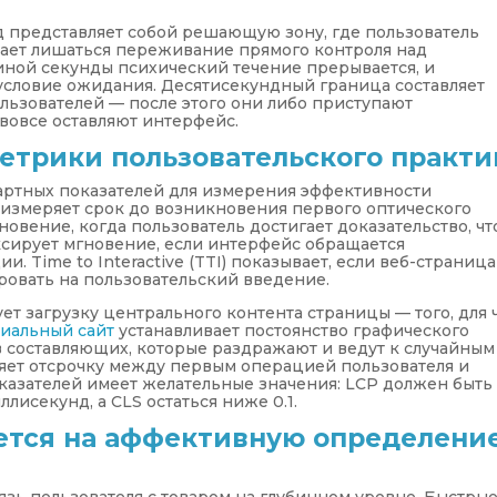
д представляет собой решающую зону, где пользователь
нает лишаться переживание прямого контроля над
ной секунды психический течение прерывается, и
условие ожидания. Десятисекундный граница составляет
льзователей — после этого они либо приступают
 вовсе оставляют интерфейс.
трики пользовательского практи
артных показателей для измерения эффективности
P) измеряет срок до возникновения первого оптического
вение, когда пользователь достигает доказательство, чт
ксирует мгновение, если интерфейс обращается
 Time to Interactive (TTI) показывает, если веб-страница
ровать на пользовательский введение.
рует загрузку центрального контента страницы — того, для 
иальный сайт
устанавливает постоянство графического
 составляющих, которые раздражают и ведут к случайным
деляет отсрочку между первым операцией пользователя и
оказателей имеет желательные значения: LCP должен быть
ллисекунд, а CLS остаться ниже 0.1.
ется на аффективную определени