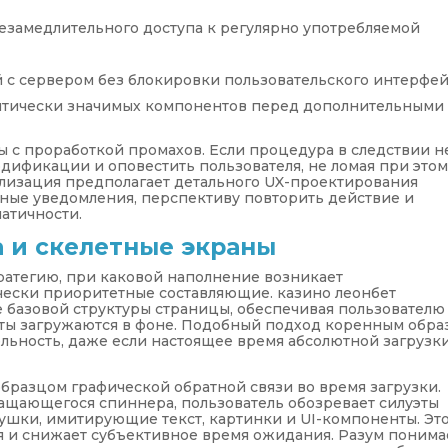
езамедлительного доступа к регулярно употребляемой
с сервером без блокировки пользовательского интерфе
итически значимых компонентов перед дополнительными
 с проработкой промахов. Если процедура в следствии н
модификации и оповестить пользователя, не ломая при это
ализация предполагает детального UX-проектирования
ные уведомления, перспективу повторить действие и
атичности.
а и скелетные экраны
тратегию, при каковой наполнение возникает
чески приоритетные составляющие. казино леонбет
 базовой структуры страницы, обеспечивая пользователю
нты загружаются в фоне. Подобный подход коренным обра
ьность, даже если настоящее время абсолютной загрузк
бразцом графической обратной связи во время загрузки.
ащающегося спиннера, пользователь обозревает силуэты
ушки, имитирующие текст, картинки и UI-компоненты. Эт
я и снижает субъективное время ожидания. Разум понима