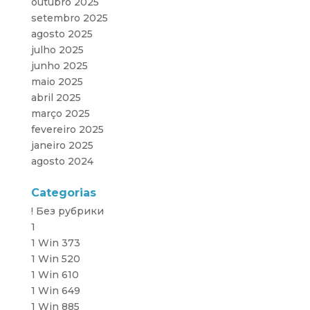
outubro 2025
setembro 2025
agosto 2025
julho 2025
junho 2025
maio 2025
abril 2025
março 2025
fevereiro 2025
janeiro 2025
agosto 2024
Categorias
! Без рубрики
1
1 Win 373
1 Win 520
1 Win 610
1 Win 649
1 Win 885