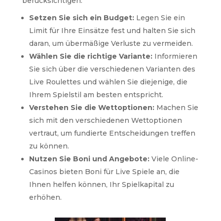
berücksichtigen:
Setzen Sie sich ein Budget:
Legen Sie ein
Limit für Ihre Einsätze fest und halten Sie sich
daran, um übermäßige Verluste zu vermeiden.
Wählen Sie die richtige Variante:
Informieren
Sie sich über die verschiedenen Varianten des
Live Roulettes und wählen Sie diejenige, die
Ihrem Spielstil am besten entspricht.
Verstehen Sie die Wettoptionen:
Machen Sie
sich mit den verschiedenen Wettoptionen
vertraut, um fundierte Entscheidungen treffen
zu können.
Nutzen Sie Boni und Angebote:
Viele Online-
Casinos bieten Boni für Live Spiele an, die
Ihnen helfen können, Ihr Spielkapital zu
erhöhen.