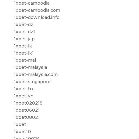
1xbet-cambodia
1xbet-cambodia.com
1xbet-download.info
1xbet-dz
1xbet-dz1
1xbet-jap
1xbet-lk
1xbet-lk1
1xbet-mal
1xbet-malaysia
1xbet-malaysia.com
1xbet-singapore
1xbet-tn
1xbet-vn
1xbet020218
1xbet06021
1xbet08021
1xbet1
1xbet10
1xbet10024