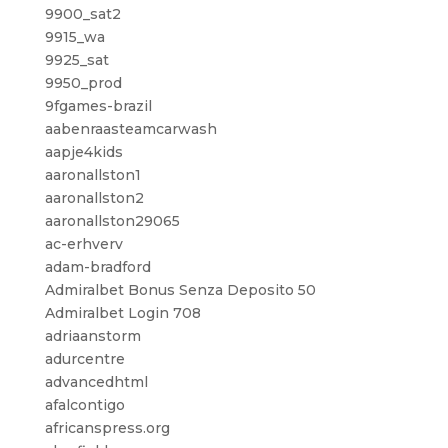
9900_sat2
9915_wa
9925_sat
9950_prod
9fgames-brazil
aabenraasteamcarwash
aapje4kids
aaronallston1
aaronallston2
aaronallston29065
ac-erhverv
adam-bradford
Admiralbet Bonus Senza Deposito 50
Admiralbet Login 708
adriaanstorm
adurcentre
advancedhtml
afalcontigo
africanspress.org