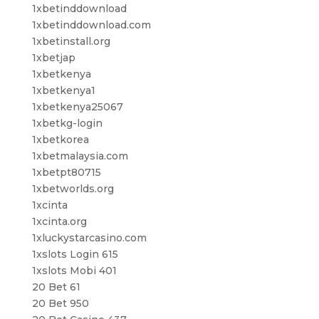
1xbetinddownload
1xbetinddownload.com
1xbetinstall.org
1xbetjap
1xbetkenya
1xbetkenya1
1xbetkenya25067
1xbetkg-login
1xbetkorea
1xbetmalaysia.com
1xbetpt80715
1xbetworlds.org
1xcinta
1xcinta.org
1xluckystarcasino.com
1xslots Login 615
1xslots Mobi 401
20 Bet 61
20 Bet 950