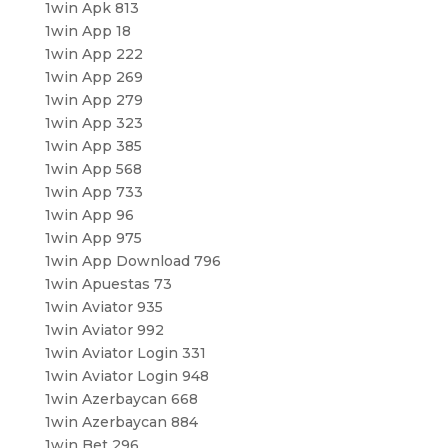
1win Apk 813
1win App 18
1win App 222
1win App 269
1win App 279
1win App 323
1win App 385
1win App 568
1win App 733
1win App 96
1win App 975
1win App Download 796
1win Apuestas 73
1win Aviator 935
1win Aviator 992
1win Aviator Login 331
1win Aviator Login 948
1win Azerbaycan 668
1win Azerbaycan 884
1win Bet 296