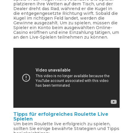
platzieren ihre Wetten auf dem Tisch, und der
Dealer dreht das Rad, während er die Kugel in
die entgegengesetzte Richtung wirft. Sobald die
Kugel im richtigen Feld landet, werden die
Gewinne ausgezahlt. Um zu spielen, müssen die
Spieler ein Konto beim ausgewählten Online-
Casino eröffnen und eine Einzahlung tätigen, um
an den Live-Spielen teilnehmen zu können.
Tipps für erfolgreiches Roulette Live
Spielen
Um beim Roulette live erfolgreich zu spielen,
sollten Sie einige bewährte Strategien und Tipps