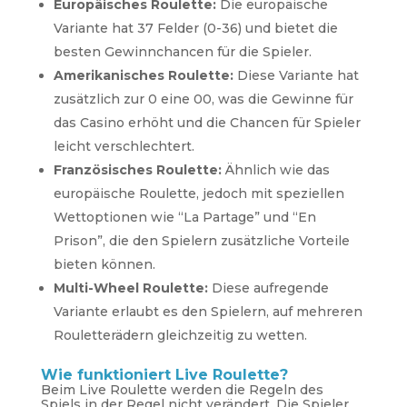
Europäisches Roulette:
Die europäische
Variante hat 37 Felder (0-36) und bietet die
besten Gewinnchancen für die Spieler.
Amerikanisches Roulette:
Diese Variante hat
zusätzlich zur 0 eine 00, was die Gewinne für
das Casino erhöht und die Chancen für Spieler
leicht verschlechtert.
Französisches Roulette:
Ähnlich wie das
europäische Roulette, jedoch mit speziellen
Wettoptionen wie “La Partage” und “En
Prison”, die den Spielern zusätzliche Vorteile
bieten können.
Multi-Wheel Roulette:
Diese aufregende
Variante erlaubt es den Spielern, auf mehreren
Rouletterädern gleichzeitig zu wetten.
Wie funktioniert Live Roulette?
Beim Live Roulette werden die Regeln des
Spiels in der Regel nicht verändert. Die Spieler