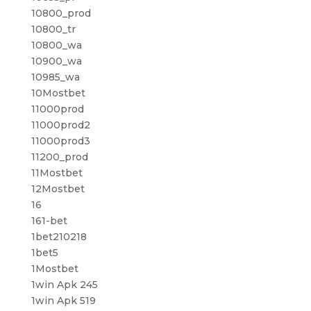
10800_prod
10800_tr
10800_wa
10900_wa
10985_wa
10Mostbet
11000prod
11000prod2
11000prod3
11200_prod
11Mostbet
12Mostbet
16
161-bet
1bet210218
1bet5
1Mostbet
1win Apk 245
1win Apk 519