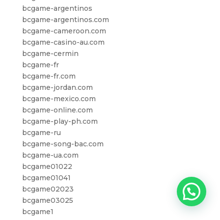
bcgame-argentinos
bcgame-argentinos.com
bcgame-cameroon.com
bcgame-casino-au.com
bcgame-cermin
bcgame-fr
bcgame-fr.com
bcgame-jordan.com
bcgame-mexico.com
bcgame-online.com
bcgame-play-ph.com
bcgame-ru
bcgame-song-bac.com
bcgame-ua.com
bcgame01022
bcgame01041
bcgame02023
bcgame03025
bcgame1