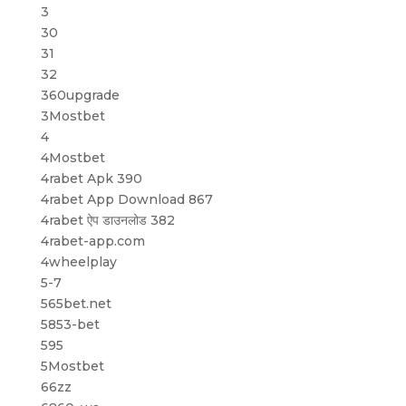
3
30
31
32
360upgrade
3Mostbet
4
4Mostbet
4rabet Apk 390
4rabet App Download 867
4rabet ऐप डाउनलोड 382
4rabet-app.com
4wheelplay
5-7
565bet.net
5853-bet
595
5Mostbet
66zz