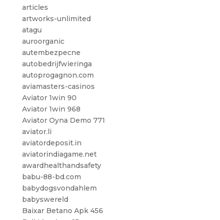
articles
artworks-unlimited
atagu
auroorganic
autembezpecne
autobedrijfwieringa
autoprogagnon.com
aviamasters-casinos
Aviator 1win 90
Aviator 1win 968
Aviator Oyna Demo 771
aviator.li
aviatordeposit.in
aviatorindiagame.net
awardhealthandsafety
babu-88-bd.com
babydogsvondahlem
babyswereld
Baixar Betano Apk 456