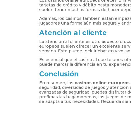
Los casinos online europeos ofrecen una v
tarjetas de crédito y débito hasta monedero
suelen tener muchas formas de hacer depósi
Además, los casinos también están empezan
jugadores una forma aún más segura y anón
Atención al cliente
La atención al cliente es otro aspecto cruc
europeos suelen ofrecer un excelente servicio
semana. Esto puede incluir chat en vivo, so
Es esencial que el casino al que te unes ofr
puede marcar la diferencia en tu experienci
Conclusión
En resumen, los
casinos online europeos
seguridad, diversidad de juegos y atención a
avanzadas de seguridad, puedes disfrutar de
prefieras las tragamonedas, los juegos de 
se adapta a tus necesidades. Recuerda siem