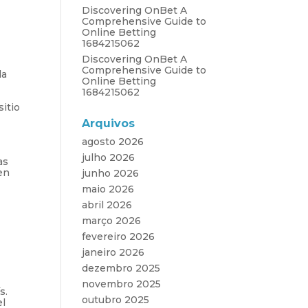
Discovering OnBet A
Comprehensive Guide to
Online Betting
1684215062
Discovering OnBet A
Comprehensive Guide to
la
Online Betting
1684215062
itio
Arquivos
agosto 2026
julho 2026
as
en
junho 2026
maio 2026
abril 2026
março 2026
fevereiro 2026
janeiro 2026
dezembro 2025
novembro 2025
s.
outubro 2025
el