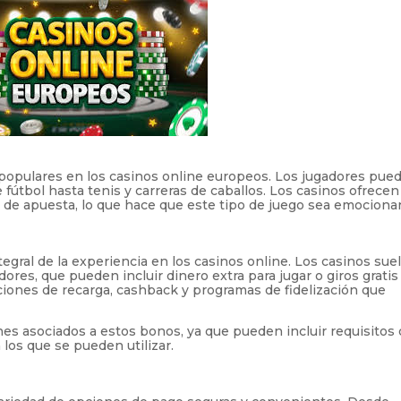
populares en los casinos online europeos. Los jugadores pue
fútbol hasta tenis y carreras de caballos. Los casinos ofrecen
de apuesta, lo que hace que este tipo de juego sea emociona
gral de la experiencia en los casinos online. Los casinos sue
res, que pueden incluir dinero extra para jugar o giros gratis
ones de recarga, cashback y programas de fidelización que
nes asociados a estos bonos, ya que pueden incluir requisitos
 los que se pueden utilizar.