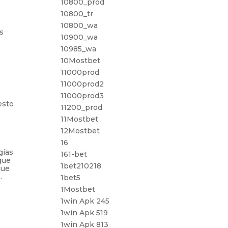
10800_prod
10800_tr
10800_wa
s
10900_wa
10985_wa
10Mostbet
11000prod
11000prod2
11000prod3
esto
11200_prod
11Mostbet
12Mostbet
16
gías
161-bet
que
1bet210218
que
.
1bet5
1Mostbet
1win Apk 245
1win Apk 519
1win Apk 813