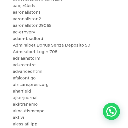
aapje4kids
aaronallston1
aaronallston2
aaronallston29065
ac-erhverv
adam-bradford
Admiralbet Bonus Senza Deposito 50
Admiralbet Login 708
adriaanstorm
adurcentre
advancedhtml
afalcontigo
africanspress.org
aharfield
ajkerjournal
akktranemo
akoautismexpo
aktivi
alessiafilippi