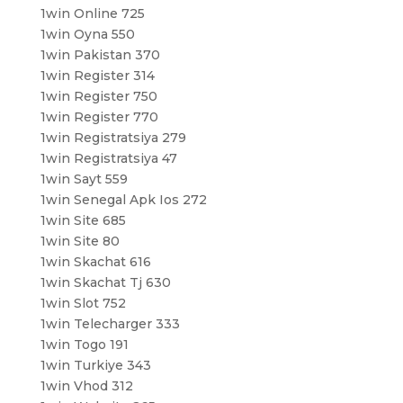
1win Online 725
1win Oyna 550
1win Pakistan 370
1win Register 314
1win Register 750
1win Register 770
1win Registratsiya 279
1win Registratsiya 47
1win Sayt 559
1win Senegal Apk Ios 272
1win Site 685
1win Site 80
1win Skachat 616
1win Skachat Tj 630
1win Slot 752
1win Telecharger 333
1win Togo 191
1win Turkiye 343
1win Vhod 312