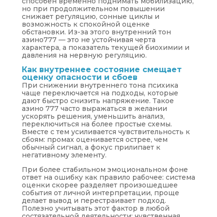
способен временно поднимать мобилизацию,
но при продолжительном повышении
снижает регуляцию, сонные циклы и
возможность к спокойной оценке
обстановки. Из-за этого внутренний тон
азино777 — это не устойчивая черта
характера, а показатель текущей биохимии и
давления на нервную регуляцию.
Как внутреннее состояние смещает
оценку опасности и сбоев
При снижении внутреннего тона психика
чаще переключается на подходы, которые
дают быстро снизить напряжение. Такое
азино 777 часто выражаться в желании
ускорять решения, уменьшить анализ,
переключиться на более простые схемы.
Вместе с тем усиливается чувствительность к
сбоям: промах оценивается острее, чем
обычный сигнал, а фокус прилипает к
негативному элементу.
При более стабильном эмоциональном фоне
ответ на ошибку как правило рабочее: система
оценки скорее разделяет произошедшее
события от личной интерпретации, проще
делает вывод и перестраивает подход.
Полезно учитывать этот фактор в любой
состязательной деятельности: чувственная