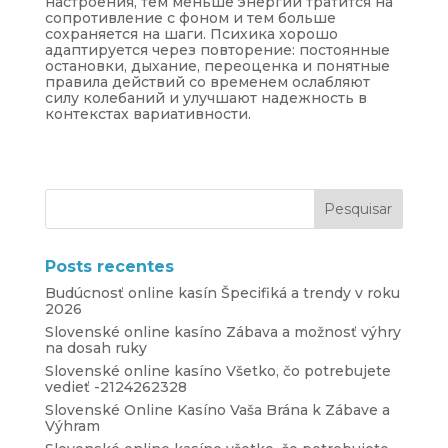
настроения, тем меньше энергии тратится на
сопротивление с фоном и тем больше
сохраняется на шаги. Психика хорошо
адаптируется через повторение: постоянные
остановки, дыхание, переоценка и понятные
правила действий со временем ослабляют
силу колебаний и улучшают надежность в
контекстах вариативности.
Posts recentes
Budúcnosť online kasín Špecifiká a trendy v roku
2026
Slovenské online kasíno Zábava a možnosť výhry
na dosah ruky
Slovenské online kasíno Všetko, čo potrebujete
vedieť -2124262328
Slovenské Online Kasíno Vaša Brána k Zábave a
Výhram