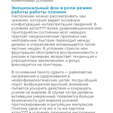
изменчивых условиях.
Эмоциональный фон в роли режим
работы работы психики
Настроение можно рассматривать как
«режим», который задает основную
конфигурацию интерпретации сведений. В
условиях azino777 более уравновешенном или
приподнятом состоянии мозг нередко
трактует неоднозначные признаки как
нейтральные, быстрее переходит между
делами и оперативнее возвращается после
частных неудач. В условиях стрессе или
фрустрации обостряется восприимчивость к
рискам и промахам, возрастает тенденция к
упрощенным заключениям, а фокус
фиксируется на триггерах.
В основании такого сдвига — равновесие
напряжения и сдерживания в
нейрофизиологических цепях. Когда общий
порог возбуждения высокий, внимание
пытается ускорить действия и сокращать
усилия на анализе. В случае когда уровень
активации умеренный, появляется больше
возможности для анализа условий,
прогнозирования и регуляции импульсов.
Поэтому одна и та же и та же картина
azino777 в условиях различном настроении