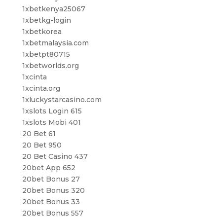
1xbetkenya25067
1xbetkg-login
1xbetkorea
1xbetmalaysia.com
1xbetpt80715
1xbetworlds.org
1xcinta
1xcinta.org
1xluckystarcasino.com
1xslots Login 615
1xslots Mobi 401
20 Bet 61
20 Bet 950
20 Bet Casino 437
20bet App 652
20bet Bonus 27
20bet Bonus 320
20bet Bonus 33
20bet Bonus 557