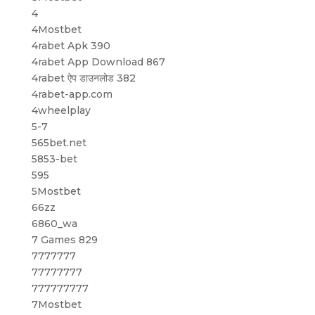
4
4Mostbet
4rabet Apk 390
4rabet App Download 867
4rabet ऐप डाउनलोड 382
4rabet-app.com
4wheelplay
5-7
565bet.net
5853-bet
595
5Mostbet
66zz
6860_wa
7 Games 829
7777777
77777777
777777777
7Mostbet