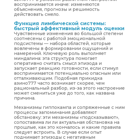
воспринимается иначе: изменяются
объяснения, прогнозы и решимость
действовать смело.
Функция лимбической системы:
быстрый аффективный модуль оценки
Чувственные изменения во большой степени
соотнесены с работой эмоциональной
подсистемы — набора областей, которые
вовлечены в формировании ощущений и
намерений. Ключевую роль выполняет
миндалина: эта структура помогает
оперативно считать смысл эпизода и
запускает реакцию готовности, если стимул
воспринимается потенциально опасным или
отталкивающим. Подобная прикидка
азино777 часто возникает скорее, чем
рациональный разбор, из-за этого настроение
может смениться уже до того, как названа
причина.
Механизмы гиппокампа и сопряженные с ним
процессы запоминания добавляют
обстановку: эти механизмы «подсказывают»,
сопоставима ли ли актуальная обстановка на
прошлые, как это кончалось и какие правила
следует встроить. В случае если опыт
поднимает эпизоды с негативным