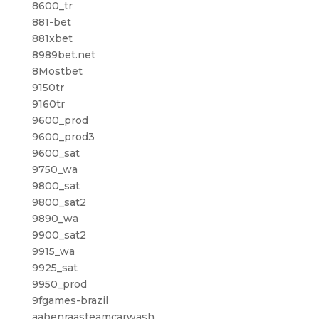
8600_tr
881-bet
881xbet
8989bet.net
8Mostbet
9150tr
9160tr
9600_prod
9600_prod3
9600_sat
9750_wa
9800_sat
9800_sat2
9890_wa
9900_sat2
9915_wa
9925_sat
9950_prod
9fgames-brazil
aabenraasteamcarwash