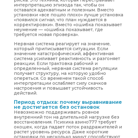
риска. Это техника, которая перестраивает
интерпретацию эпизода так, чтобы он
оставался адекватным и полезным. Вместо
установки «все пошло плохо» лучше установка
«появился сигнал, что план нуждается в
корректировки». Вместо «ошибка показывает
неумение — «ошибка показывает, где
требуется новая проверка».
Нервная система реагирует на значение,
который приписывается ситуации. Если
значение катастрофический, аффективная
система усиливает реактивность и разгоняет
реакции. Если трактовка рабочий и
определенный, нервная система регуляции
получает структуру, на которую удобно
опереться. Со временем такой способ
интерпретации ослабляет силу скачков
настроения и повышает устойчивость
действий.
Период отдыха: почему выравнивание
не достигается без остановок
Невозможно поддерживать ровное
внутренний тон на длительной нагрузке без
восстановления. Психика азино777 требует
окошек, когда падает поток раздражителей и
растет уровень ресурса. Даже короткие
остановки по несколько минут способствуют