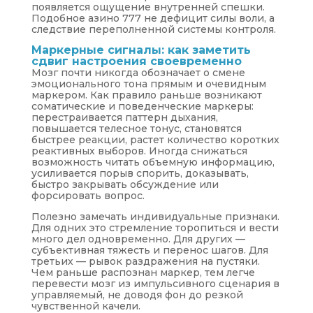
появляется ощущение внутренней спешки.
Подобное азино 777 не дефицит силы воли, а
следствие переполненной системы контроля.
Маркерные сигналы: как заметить
сдвиг настроения своевременно
Мозг почти никогда обозначает о смене
эмоционального тона прямым и очевидным
маркером. Как правило раньше возникают
соматические и поведенческие маркеры:
перестраивается паттерн дыхания,
повышается телесное тонус, становятся
быстрее реакции, растет количество коротких
реактивных выборов. Иногда снижаться
возможность читать объемную информацию,
усиливается порыв спорить, доказывать,
быстро закрывать обсуждение или
форсировать вопрос.
Полезно замечать индивидуальные признаки.
Для одних это стремление торопиться и вести
много дел одновременно. Для других —
субъективная тяжесть и перенос шагов. Для
третьих — рывок раздражения на пустяки.
Чем раньше распознан маркер, тем легче
перевести мозг из импульсивного сценария в
управляемый, не доводя фон до резкой
чувственной качели.