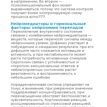
в напряжении. Во втором —
психоэмоциональный фон может
выравниваться, потому что система контроля
получает более контролируемую схему
процесса azino777.
Нейромедиаторы и гормональные
факторы: нейрохимия перепадов
Переключение внутреннего состояния
связана с колебаниями нейромедиаторов —
веществ, которые переносят сигналы между
нейронными узлами. Дофамин участвует в
побуждении и ожидании результата: при его
дефиците часто снижается мотивация и
активность, а при нестабильности может
расти потребность мгновенных стимулов.
Серотонин связан с устойчивостью и
«порогом» эмоциональных ответов: в
неблагоприятных состояниях растет
реактивность и восприимчивость к
небольшим ошибкам.
Норадреналиновая система определяет на
тонус и внимание: при умеренном значении
поддерживает концентрироваться, при
перенасыщении обостряет беспокойство и
чувствительность. Кортизоловая реакция,
ассоциированный со стрессовой реакцией,