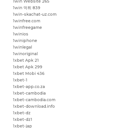
1win Website 265
1win 먹튀 839
1win-skachat-uz.com
1winfree.com
1winfreegame
1winios
1winiphone
1winlegal
1winoriginal
1xbet Apk 21
1xbet Apk 299
1xbet Mobi 436
1xbet-1
1xbet-app.co.za
1xbet-cambodia
1xbet-cambodia.com
1xbet-download.info
1xbet-dz
1xbet-dz1
1xbet-jap