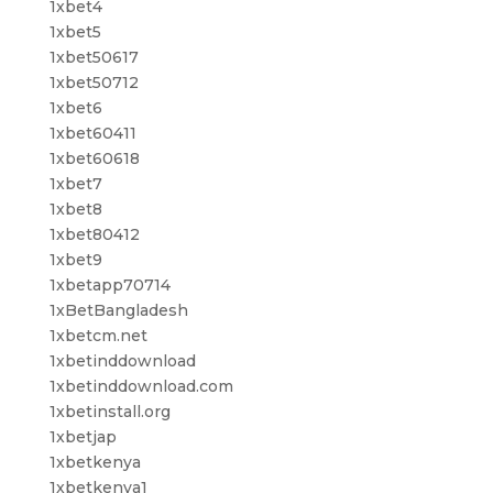
1xbet4
1xbet5
1xbet50617
1xbet50712
1xbet6
1xbet60411
1xbet60618
1xbet7
1xbet8
1xbet80412
1xbet9
1xbetapp70714
1xBetBangladesh
1xbetcm.net
1xbetinddownload
1xbetinddownload.com
1xbetinstall.org
1xbetjap
1xbetkenya
1xbetkenya1