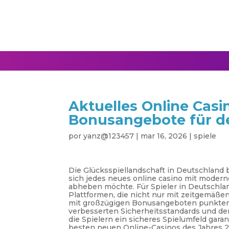
Aktuelles Online Casi
Bonusangebote für de
por
yanz@123457
|
mar 16, 2026
|
spiele
Die Glücksspiellandschaft in Deutschland b
sich jedes neues online casino mit moder
abheben möchte. Für Spieler in Deutschlan
Plattformen, die nicht nur mit zeitgemäß
mit großzügigen Bonusangeboten punkten. 
verbesserten Sicherheitsstandards und d
die Spielern ein sicheres Spielumfeld garan
besten neuen Online-Casinos des Jahres 20