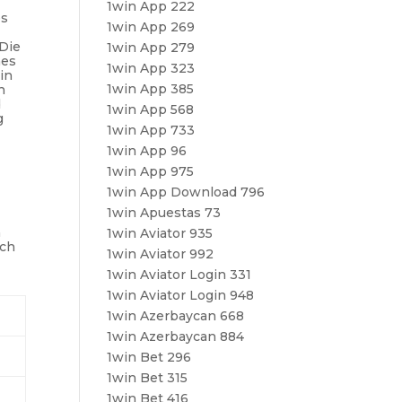
1win App 222
es
1win App 269
 Die
1win App 279
hes
1win App 323
in
1win App 385
n
d
1win App 568
g
1win App 733
1win App 96
1win App 975
1win App Download 796
1win Apuestas 73
n
1win Aviator 935
ich
1win Aviator 992
1win Aviator Login 331
1win Aviator Login 948
1win Azerbaycan 668
1win Azerbaycan 884
1win Bet 296
1win Bet 315
1win Bet 416