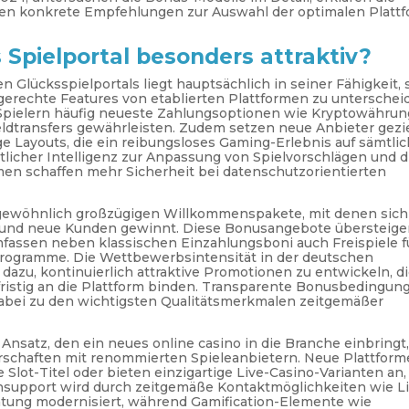
n konkrete Empfehlungen zur Auswahl der optimalen Platt
Spielportal besonders attraktiv?
n Glücksspielportals liegt hauptsächlich in seiner Fähigkeit, 
erechte Features von etablierten Plattformen zu unterschei
 Spielern häufig neueste Zahlungsoptionen wie Kryptowähru
ldtransfers gewährleisten. Zudem setzen neue Anbieter gezi
e Layouts, die ein reibungsloses Gaming-Erlebnis auf sämtli
stlicher Intelligenz zur Anpassung von Spielvorschlägen und d
n schaffen mehr Sicherheit bei datenschutzorientierten
ewöhnlich großzügigen Willkommenspakete, mit denen sich
rt und neue Kunden gewinnt. Diese Bonusangebote übersteig
umfassen neben klassischen Einzahlungsboni auch Freispiele f
rogramme. Die Wettbewerbsintensität in der deutschen
dazu, kontinuierlich attraktive Promotionen zu entwickeln, d
ristig an die Plattform binden. Transparente Bonusbedingun
abei zu den wichtigsten Qualitätsmerkmalen zeitgemäßer
 Ansatz, den ein neues online casino in die Branche einbringt
erschaften mit renommierten Spieleanbietern. Neue Plattfor
e Slot-Titel oder bieten einzigartige Live-Casino-Varianten an,
nsupport wird durch zeitgemäße Kontaktmöglichkeiten wie L
atung modernisiert, während Gamification-Elemente wie