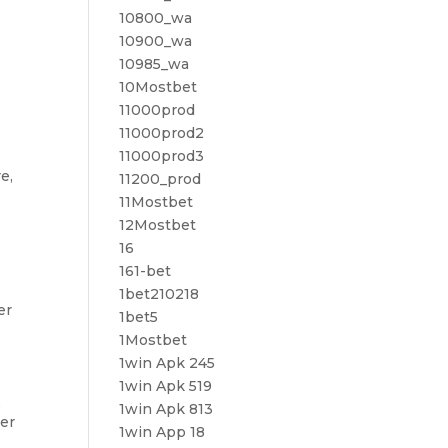
10800_wa
10900_wa
10985_wa
10Mostbet
11000prod
11000prod2
11000prod3
e,
11200_prod
11Mostbet
12Mostbet
16
161-bet
1bet210218
er
1bet5
1Mostbet
1win Apk 245
1win Apk 519
e
1win Apk 813
ter
1win App 18