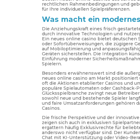
rechtlichen Rahmenbedingungen und gebe
für Ihre individuellen Spielpräferenzen.
Was macht ein modernes 
Die Anziehungskraft eines frisch gestartete
durch innovative Technologien und nutzerg
Ein neues online casino bietet deutschen
oder Sofortüberweisungen, die zügigere Ge
auf Mobiloptimierung und anpassungsfähig
Geräten sicherstellen. Die Integration kün
Einführung moderner Sicherheitsmaßnahme
Spielern.
Besonders erwähnenswert sind die außerg
neues online casino am Markt positionie
oft die Aktionen etablierter Casinos und 
populäre Spielautomaten oder Cashback-P
Glücksspielbranche zwingt neue Betreiber 
sowohl neue und bestehende Spieler langf
und faire Umsatzanforderungen gehören d
Casinos.
Die frische Perspektive und der innovative
zeigen sich auch in exklusiven Spielpartn
ergattern häufig Exklusivrechte für beliebt
anderswo nicht verfügbar sind. Der Kunde
Chat mit KI-Unterstützung oder Video-Ber