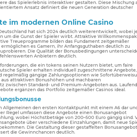
e das Spielerlebnis interaktiver gestalten. Diese Mischung 
ientiertem Ansatz definiert die neuen Generation deutscher
te im modernen Online Casino
Deutschland hat sich 2024 deutlich weiterentwickelt, wobei j
en um die Gunst der Spieler wirbt. Attraktive Willkommenspak
vative Treueprogramme bilden das Fundament zeitgemäßer
e ermöglichen es Gamern, ihr Anfangsguthaben deutlich zu
szuprobieren. Die Qualität der Bonusbedingungen unterscheid
fehlenswerten Anbietern deutlich.
rderungen, die ein tokens seinen Nutzern bietet, um faire
sche Spieler erhalten individuell zugeschnittene Angebote,
nd regelmäßig gängige Zahlungsoptionen wie Sofortüberweis
on aus attraktiven Bonushöhen und machbaren
z zwischen Standard- und Premium-Angeboten aus. Laufen
ote ergänzen das Portfolio zeitgemäßer Casinos ideal.
lungsbonusse
im Allgemeinen den ersten Kontaktpunkt mit einem A6 dar un
In der Regel umfassen diese Angebote einen Bonusangebot
hlung, wobei Höchstbeträge von 200–500 Euro gängig sind. V
nsangebote über verschiedene Einzahlungen, damit neue Spi
 bekommen. Die Gestaltung dieser gestaffelten Bonusangebo
essert die Gewinnchancen deutlich.