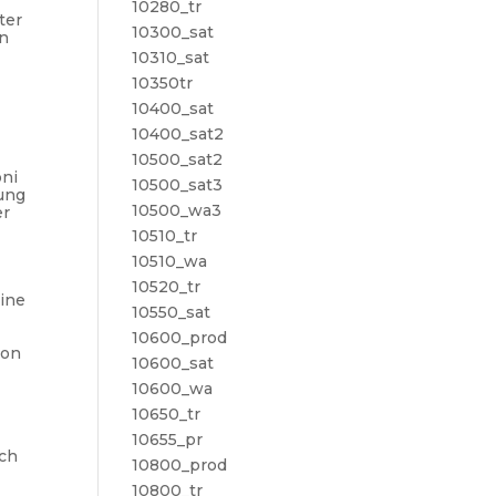
10280_tr
ter
10300_sat
en
10310_sat
10350tr
10400_sat
10400_sat2
10500_sat2
oni
10500_sat3
hung
10500_wa3
er
10510_tr
10510_wa
10520_tr
line
10550_sat
10600_prod
ion
10600_sat
10600_wa
10650_tr
10655_pr
ich
10800_prod
10800_tr