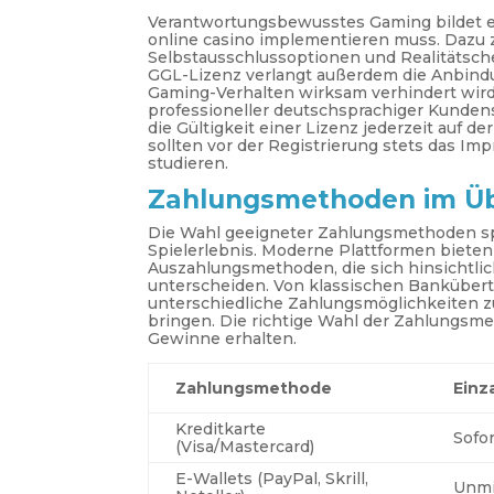
Verantwortungsbewusstes Gaming bildet ei
online casino implementieren muss. Dazu z
Selbstausschlussoptionen und Realitätsche
GGL-Lizenz verlangt außerdem die Anbindun
Gaming-Verhalten wirksam verhindert wird
professioneller deutschsprachiger Kunden
die Gültigkeit einer Lizenz jederzeit auf 
sollten vor der Registrierung stets das I
studieren.
Zahlungsmethoden im Üb
Die Wahl geeigneter Zahlungsmethoden spi
Spielerlebnis. Moderne Plattformen bieten 
Auszahlungsmethoden, die sich hinsichtli
unterscheiden. Von klassischen Banküber
unterschiedliche Zahlungsmöglichkeiten zur
bringen. Die richtige Wahl der Zahlungsme
Gewinne erhalten.
Zahlungsmethode
Einz
Kreditkarte
Sofo
(Visa/Mastercard)
E-Wallets (PayPal, Skrill,
Unmi