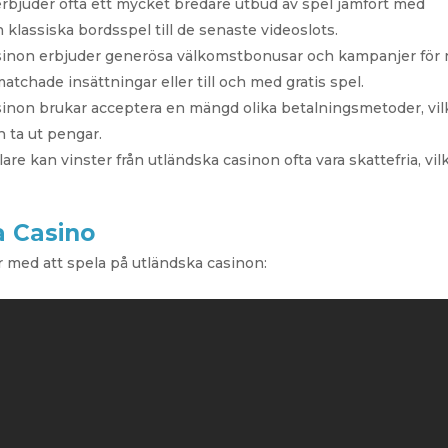
rbjuder ofta ett mycket bredare utbud av spel jämfört med
n klassiska bordsspel till de senaste videoslots.
inon erbjuder generösa välkomstbonusar och kampanjer för 
atchade insättningar eller till och med gratis spel.
inon brukar acceptera en mängd olika betalningsmetoder, vil
h ta ut pengar.
re kan vinster från utländska casinon ofta vara skattefria, vil
 Casino
ar med att spela på utländska casinon: