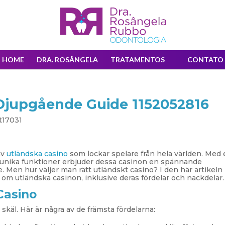
HOME
DRA. ROSÂNGELA
TRATAMENTOS
CONTATO
Djupgående Guide 1152052816
t17031
av
utländska casino
som lockar spelare från hela världen. Med 
 unika funktioner erbjuder dessa casinon en spännande
. Men hur väljer man rätt utländskt casino? I den här artikeln
 om utländska casinon, inklusive deras fördelar och nackdelar.
Casino
 skäl. Här är några av de främsta fördelarna: