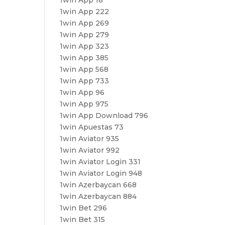
1win App 18
1win App 222
1win App 269
1win App 279
1win App 323
1win App 385
1win App 568
1win App 733
1win App 96
1win App 975
1win App Download 796
1win Apuestas 73
1win Aviator 935
1win Aviator 992
1win Aviator Login 331
1win Aviator Login 948
1win Azerbaycan 668
1win Azerbaycan 884
1win Bet 296
1win Bet 315