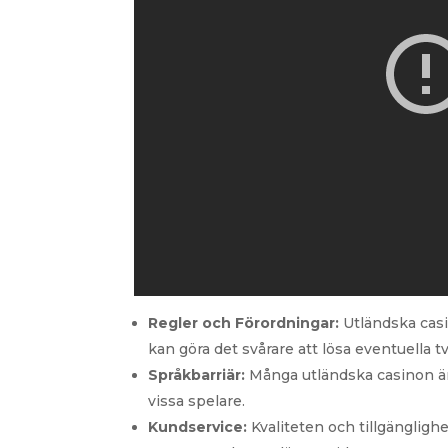
Regler och Förordningar:
Utländska casi
kan göra det svårare att lösa eventuella tv
Språkbarriär:
Många utländska casinon är 
vissa spelare.
Kundservice:
Kvaliteten och tillgänglighe