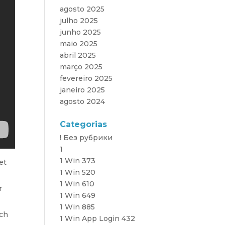
agosto 2025
julho 2025
junho 2025
maio 2025
abril 2025
março 2025
fevereiro 2025
janeiro 2025
agosto 2024
Categorias
! Без рубрики
1
1 Win 373
et
1 Win 520
1 Win 610
r
1 Win 649
1 Win 885
och
1 Win App Login 432