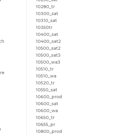
10280_tr
10300_sat
10310_sat
10350tr
10400_sat
10400_sat2
ch
10500_sat2
10500_sat3
10500_wa3
10510_tr
are
10510_wa
10520_tr
10550_sat
10600_prod
10600_sat
10600_wa
10650_tr
10655_pr
m
10800_prod