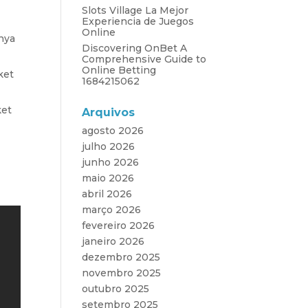
Slots Village La Mejor
Experiencia de Juegos
Online
nya
Discovering OnBet A
Comprehensive Guide to
Online Betting
ket
1684215062
ket
Arquivos
agosto 2026
julho 2026
junho 2026
maio 2026
abril 2026
março 2026
fevereiro 2026
janeiro 2026
dezembro 2025
novembro 2025
outubro 2025
setembro 2025