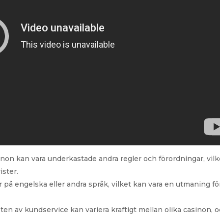
non kan vara underkastade andra regler och förordningar, vilk
ister.
på engelska eller andra språk, vilket kan vara en utmaning fö
ten av kundservice kan variera kraftigt mellan olika casinon, 