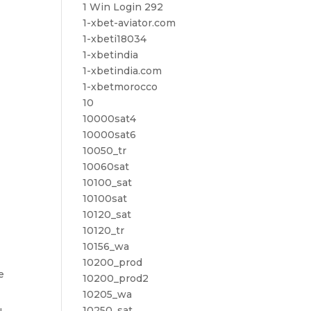
1 Win Login 292
1-xbet-aviator.com
1-xbeti18034
1-xbetindia
1-xbetindia.com
1-xbetmorocco
10
10000sat4
10000sat6
10050_tr
10060sat
10100_sat
10100sat
10120_sat
10120_tr
10156_wa
10200_prod
e
10200_prod2
10205_wa
10250_sat
u