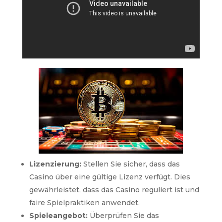
Lizenzierung:
Stellen Sie sicher, dass das
Casino über eine gültige Lizenz verfügt. Dies
gewährleistet, dass das Casino reguliert ist und
faire Spielpraktiken anwendet.
Spieleangebot:
Überprüfen Sie das