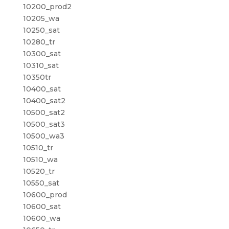
10200_prod2
10205_wa
10250_sat
10280_tr
10300_sat
10310_sat
10350tr
10400_sat
10400_sat2
10500_sat2
10500_sat3
10500_wa3
10510_tr
10510_wa
10520_tr
10550_sat
10600_prod
10600_sat
10600_wa