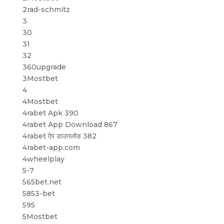
2rad-schmitz
3
30
31
32
360upgrade
3Mostbet
4
4Mostbet
4rabet Apk 390
4rabet App Download 867
4rabet ऐप डाउनलोड 382
4rabet-app.com
4wheelplay
5-7
565bet.net
5853-bet
595
5Mostbet