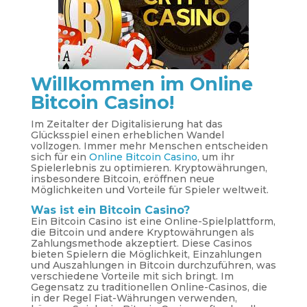
Willkommen im Online
Bitcoin Casino!
Im Zeitalter der Digitalisierung hat das
Glücksspiel einen erheblichen Wandel
vollzogen. Immer mehr Menschen entscheiden
sich für ein
Online Bitcoin Casino
, um ihr
Spielerlebnis zu optimieren. Kryptowährungen,
insbesondere Bitcoin, eröffnen neue
Möglichkeiten und Vorteile für Spieler weltweit.
Was ist ein Bitcoin Casino?
Ein Bitcoin Casino ist eine Online-Spielplattform,
die Bitcoin und andere Kryptowährungen als
Zahlungsmethode akzeptiert. Diese Casinos
bieten Spielern die Möglichkeit, Einzahlungen
und Auszahlungen in Bitcoin durchzuführen, was
verschiedene Vorteile mit sich bringt. Im
Gegensatz zu traditionellen Online-Casinos, die
in der Regel Fiat-Währungen verwenden,