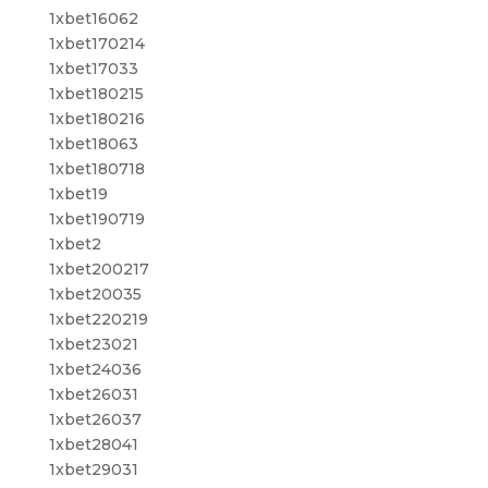
1xbet16062
1xbet170214
1xbet17033
1xbet180215
1xbet180216
1xbet18063
1xbet180718
1xbet19
1xbet190719
1xbet2
1xbet200217
1xbet20035
1xbet220219
1xbet23021
1xbet24036
1xbet26031
1xbet26037
1xbet28041
1xbet29031