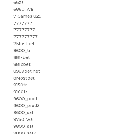
66zz
6860_wa
7 Games 829
7777777
77777777
777777777
7Mostbet
8600_tr
881-bet
881xbet
8989bet.net
8Mostbet
9150tr
9160tr
9600_prod
9600_prod3
9600_sat
9750_wa
9800_sat
9800_sat2