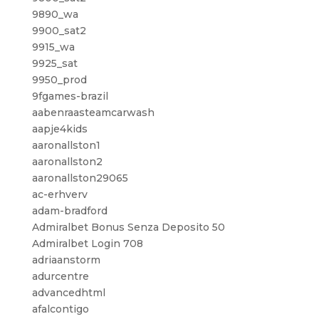
9890_wa
9900_sat2
9915_wa
9925_sat
9950_prod
9fgames-brazil
aabenraasteamcarwash
aapje4kids
aaronallston1
aaronallston2
aaronallston29065
ac-erhverv
adam-bradford
Admiralbet Bonus Senza Deposito 50
Admiralbet Login 708
adriaanstorm
adurcentre
advancedhtml
afalcontigo