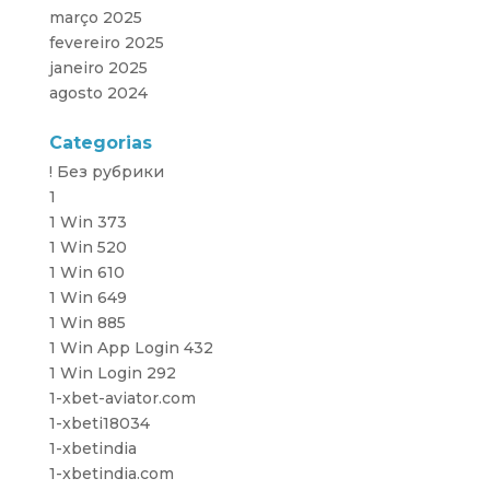
março 2025
fevereiro 2025
janeiro 2025
agosto 2024
Categorias
! Без рубрики
1
1 Win 373
1 Win 520
1 Win 610
1 Win 649
1 Win 885
1 Win App Login 432
1 Win Login 292
1-xbet-aviator.com
1-xbeti18034
1-xbetindia
1-xbetindia.com