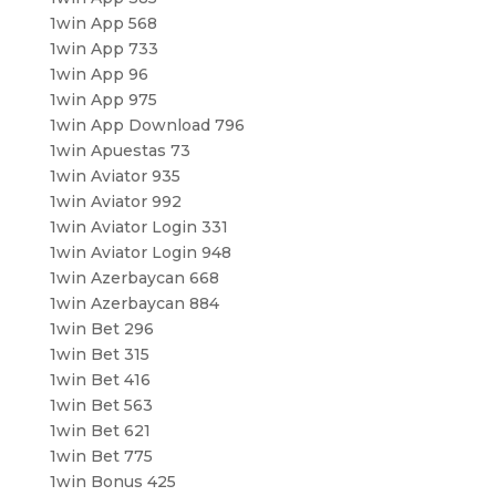
1win App 568
1win App 733
1win App 96
1win App 975
1win App Download 796
1win Apuestas 73
1win Aviator 935
1win Aviator 992
1win Aviator Login 331
1win Aviator Login 948
1win Azerbaycan 668
1win Azerbaycan 884
1win Bet 296
1win Bet 315
1win Bet 416
1win Bet 563
1win Bet 621
1win Bet 775
1win Bonus 425