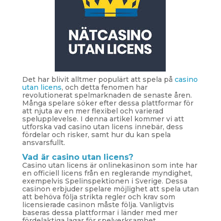
Det har blivit alltmer populärt att spela på
casino
utan licens
, och detta fenomen har
revolutionerat spelmarknaden de senaste åren.
Många spelare söker efter dessa plattformar för
att njuta av en mer flexibel och varierad
spelupplevelse. I denna artikel kommer vi att
utforska vad casino utan licens innebär, dess
fördelar och risker, samt hur du kan spela
ansvarsfullt.
Vad är casino utan licens?
Casino utan licens är onlinekasinon som inte har
en officiell licens från en reglerande myndighet,
exempelvis Spelinspektionen i Sverige. Dessa
casinon erbjuder spelare möjlighet att spela utan
att behöva följa strikta regler och krav som
licensierade casinon måste följa. Vanligtvis
baseras dessa plattformar i länder med mer
fördelaktiga lagar för spelverksamhet.