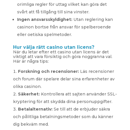
orimliga regler för uttag vilket kan göra det
svårt att få tillgång till sina vinster.
Ingen ansvarsskyldighet:
Utan reglering kan
casinon bortse från ansvar för spelberoende
eller oetiska spelmetoder.
Hur välja rätt casino utan licens?
När du letar efter ett casino utan licens är det
viktigt att vara försiktig och göra noggranna val.
Här är några tips:
Forskning och recensioner:
Läs recensioner
och forum där spelare delar sina erfarenheter av
olika casinon.
Säkerhet:
Kontrollera att sajten använder SSL-
kryptering för att skydda dina personuppgifter.
Betalalternativ:
Se till att de erbjuder säkra
och pålitliga betalningsmetoder som du känner
dig bekväm med.