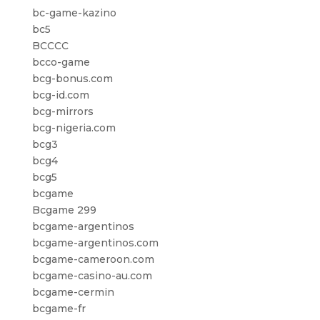
bc-game-kazino
bc5
BCCCC
bcco-game
bcg-bonus.com
bcg-id.com
bcg-mirrors
bcg-nigeria.com
bcg3
bcg4
bcg5
bcgame
Bcgame 299
bcgame-argentinos
bcgame-argentinos.com
bcgame-cameroon.com
bcgame-casino-au.com
bcgame-cermin
bcgame-fr