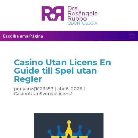
Escolha uma Página
Casino Utan Licens En
Guide till Spel utan
Regler
por
yanz@123457
|
abr 6, 2026
|
CasinoUtanSvenskLicens1