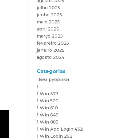
agosto 2025
julho 2025
junho 2025
maio 2025
abril 2025
março 2025
fevereiro 2025
janeiro 2025
agosto 2024
Categorias
! Без рубрики
1
1 Win 373
1 Win 520
1 Win 610
1 Win 649
1 Win 885
1 Win App Login 432
1 Win Login 292