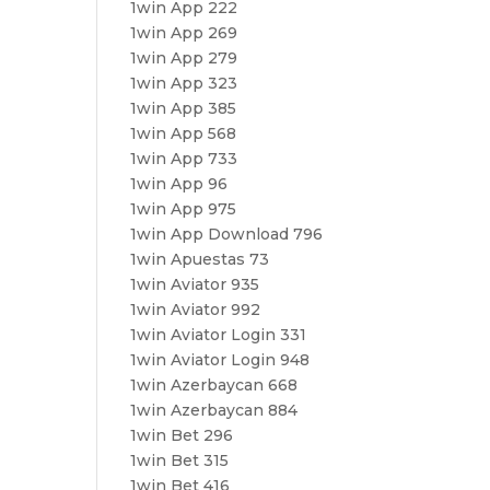
1win App 222
1win App 269
1win App 279
1win App 323
1win App 385
1win App 568
1win App 733
1win App 96
1win App 975
1win App Download 796
1win Apuestas 73
1win Aviator 935
1win Aviator 992
1win Aviator Login 331
1win Aviator Login 948
1win Azerbaycan 668
1win Azerbaycan 884
1win Bet 296
1win Bet 315
1win Bet 416