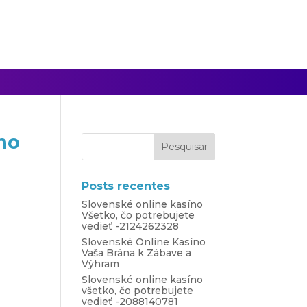
no
Posts recentes
Slovenské online kasíno
Všetko, čo potrebujete
vedieť -2124262328
Slovenské Online Kasíno
Vaša Brána k Zábave a
Výhram
Slovenské online kasíno
všetko, čo potrebujete
vedieť -2088140781