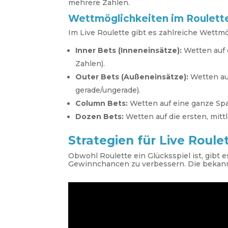
mehrere Zahlen.
Wettmöglichkeiten im Roulett
Im Live Roulette gibt es zahlreiche Wettmö
Inner Bets (Inneneinsätze):
Wetten auf 
Zahlen).
Outer Bets (Außeneinsätze):
Wetten auf
gerade/ungerade).
Column Bets:
Wetten auf eine ganze Spa
Dozen Bets:
Wetten auf die ersten, mittl
Strategien für Live Roule
Obwohl Roulette ein Glücksspiel ist, gibt 
Gewinnchancen zu verbessern. Die bekann