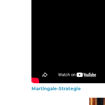
Martingale-Strategie