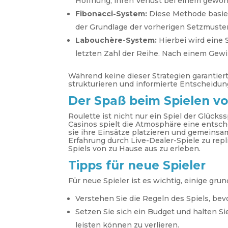
Hoffnung, ihren Verlust bei einem gewo
Fibonacci-System:
Diese Methode basiert
der Grundlage der vorherigen Setzmuste
Labouchère-System:
Hierbei wird eine 
letzten Zahl der Reihe. Nach einem Gewi
Während keine dieser Strategien garantiert
strukturieren und informierte Entscheidung
Der Spaß beim Spielen vo
Roulette ist nicht nur ein Spiel der Glücks
Casinos spielt die Atmosphäre eine entsch
sie ihre Einsätze platzieren und gemeinsa
Erfahrung durch Live-Dealer-Spiele zu repl
Spiels von zu Hause aus zu erleben.
Tipps für neue Spieler
Für neue Spieler ist es wichtig, einige gr
Verstehen Sie die Regeln des Spiels, bev
Setzen Sie sich ein Budget und halten Sie
leisten können zu verlieren.