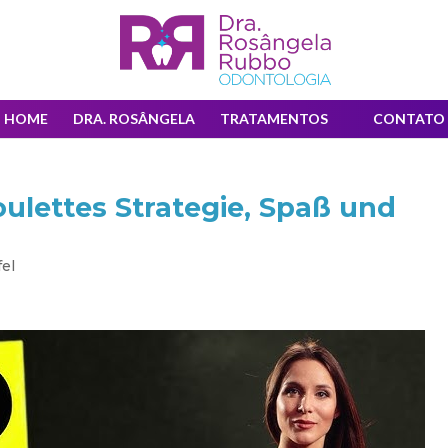
HOME
DRA. ROSÂNGELA
TRATAMENTOS
CONTATO
oulettes Strategie, Spaß und
fel