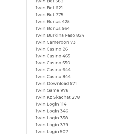
1win Bet 563
1win Bet 621
1win Bet 775
1win Bonus 425
1win Bonus 564
1win Burkina Faso 824
1win Cameroon 73
1win Casino 26
1win Casino 465
1win Casino 550
1win Casino 644
1win Casino 844
1win Download 571
1win Game 976
1win Kz Skachat 278
1win Login 114
1win Login 346
1win Login 358
1win Login 379
1win Login 507