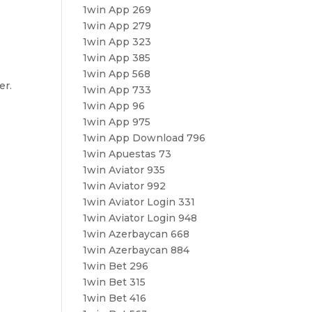
1win App 269
1win App 279
1win App 323
1win App 385
1win App 568
er.
1win App 733
1win App 96
n
1win App 975
1win App Download 796
1win Apuestas 73
1win Aviator 935
1win Aviator 992
1win Aviator Login 331
1win Aviator Login 948
1win Azerbaycan 668
1win Azerbaycan 884
1win Bet 296
1win Bet 315
1win Bet 416