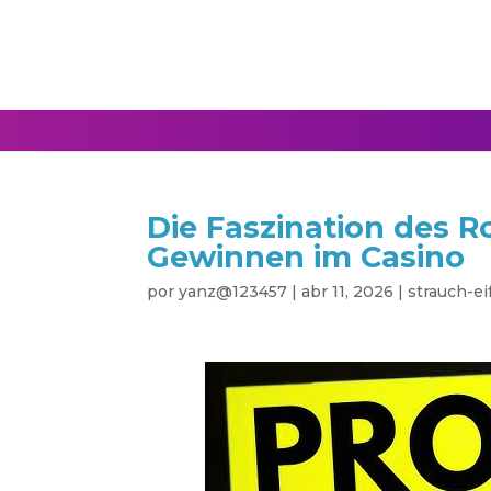
Die Faszination des R
Gewinnen im Casino
por
yanz@123457
|
abr 11, 2026
|
strauch-ei