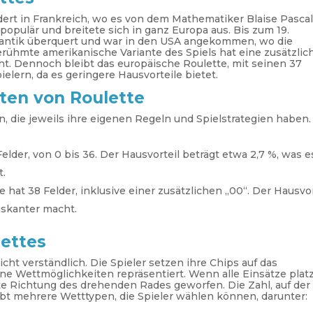
dert in Frankreich, wo es von dem Mathematiker Blaise Pasca
populär und breitete sich in ganz Europa aus. Bis zum 19.
tlantik überquert und war in den USA angekommen, wo die
erühmte amerikanische Variante des Spiels hat eine zusätzlic
öht. Dennoch bleibt das europäische Roulette, mit seinen 37
elern, da es geringere Hausvorteile bietet.
ten von Roulette
n, die jeweils ihre eigenen Regeln und Spielstrategien haben.
Felder, von 0 bis 36. Der Hausvorteil beträgt etwa 2,7 %, was e
t.
 hat 38 Felder, inklusive einer zusätzlichen „00“. Der Hausvor
riskanter macht.
lettes
icht verständlich. Die Spieler setzen ihre Chips auf das
ne Wettmöglichkeiten repräsentiert. Wenn alle Einsätze platz
zte Richtung des drehenden Rades geworfen. Die Zahl, auf der
ibt mehrere Wetttypen, die Spieler wählen können, darunter: