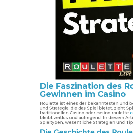
Die Faszination des R
Gewinnen im Casino
Roulette ist eines der bekanntesten und b
und Strategie, die das Spiel bietet, zieht S
traditionellen Casino oder casino roulette
o
bleibt zeitlos und aufregend. In diesem Ar
Spieltypen, wesentliche Strategien und T
Die Geschichte des Roule