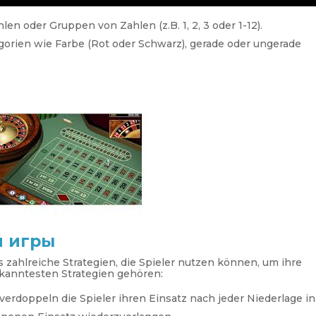
n oder Gruppen von Zahlen (z.B. 1, 2, 3 oder 1-12).
gorien wie Farbe (Rot oder Schwarz), gerade oder ungerade
й игры
s zahlreiche Strategien, die Spieler nutzen können, um ihre
anntesten Strategien gehören:
 verdoppeln die Spieler ihren Einsatz nach jeder Niederlage in