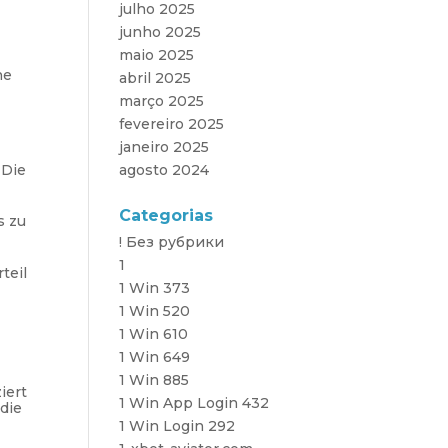
julho 2025
l
junho 2025
maio 2025
he
abril 2025
março 2025
fevereiro 2025
janeiro 2025
 Die
agosto 2024
Categorias
s zu
! Без рубрики
1
teil
1 Win 373
1 Win 520
1 Win 610
1 Win 649
1 Win 885
iert
1 Win App Login 432
 die
1 Win Login 292