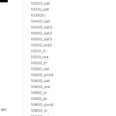
10300_sat
10310_sat
10350tr
10400_sat
10400_sat2
10500_sat2
10500_sat3
10500_wa3
10510_tr
10510_wa
10520_tr
10550_sat
10600_prod
10600_sat
10600_wa
10650_tr
10655_pr
10800_prod
 der
10800_tr