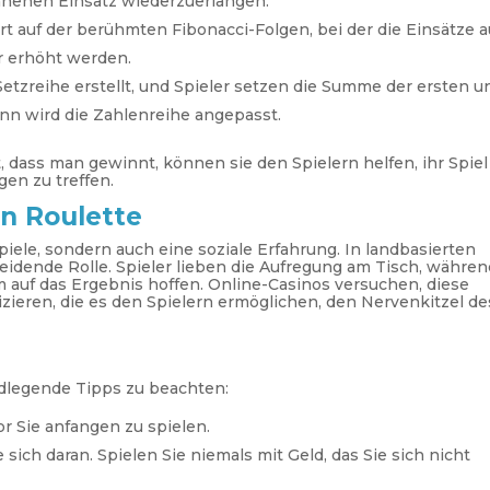
nnenen Einsatz wiederzuerlangen.
 auf der berühmten Fibonacci-Folgen, bei der die Einsätze a
r erhöht werden.
Setzreihe erstellt, und Spieler setzen die Summe der ersten u
nn wird die Zahlenreihe angepasst.
, dass man gewinnt, können sie den Spielern helfen, ihr Spiel
en zu treffen.
n Roulette
spiele, sondern auch eine soziale Erfahrung. In landbasierten
eidende Rolle. Spieler lieben die Aufregung am Tisch, währen
m auf das Ergebnis hoffen. Online-Casinos versuchen, diese
izieren, die es den Spielern ermöglichen, den Nervenkitzel de
undlegende Tipps zu beachten:
or Sie anfangen zu spielen.
 sich daran. Spielen Sie niemals mit Geld, das Sie sich nicht