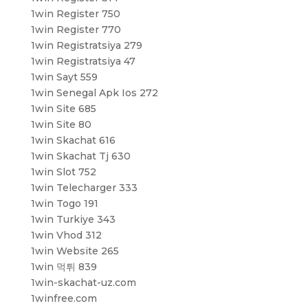
1win Register 750
1win Register 770
1win Registratsiya 279
1win Registratsiya 47
1win Sayt 559
1win Senegal Apk Ios 272
1win Site 685
1win Site 80
1win Skachat 616
1win Skachat Tj 630
1win Slot 752
1win Telecharger 333
1win Togo 191
1win Turkiye 343
1win Vhod 312
1win Website 265
1win 먹튀 839
1win-skachat-uz.com
1winfree.com