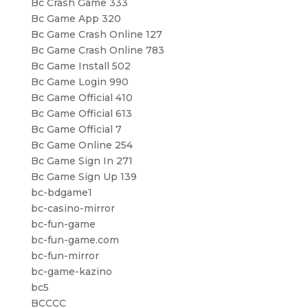
Bc Crash Game 333
Bc Game App 320
Bc Game Crash Online 127
Bc Game Crash Online 783
Bc Game Install 502
Bc Game Login 990
Bc Game Official 410
Bc Game Official 613
Bc Game Official 7
Bc Game Online 254
Bc Game Sign In 271
Bc Game Sign Up 139
bc-bdgame1
bc-casino-mirror
bc-fun-game
bc-fun-game.com
bc-fun-mirror
bc-game-kazino
bc5
BCCCC