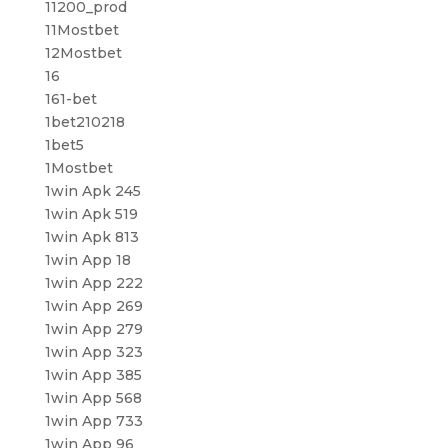
11200_prod
11Mostbet
12Mostbet
16
161-bet
1bet210218
1bet5
1Mostbet
1win Apk 245
1win Apk 519
1win Apk 813
1win App 18
1win App 222
1win App 269
1win App 279
1win App 323
1win App 385
1win App 568
1win App 733
1win App 96