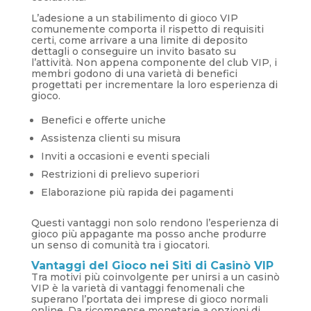
L’adesione a un stabilimento di gioco VIP
comunemente comporta il rispetto di requisiti
certi, come arrivare a una limite di deposito
dettagli o conseguire un invito basato su
l’attività. Non appena componente del club VIP, i
membri godono di una varietà di benefici
progettati per incrementare la loro esperienza di
gioco.
Benefici e offerte uniche
Assistenza clienti su misura
Inviti a occasioni e eventi speciali
Restrizioni di prelievo superiori
Elaborazione più rapida dei pagamenti
Questi vantaggi non solo rendono l’esperienza di
gioco più appagante ma posso anche produrre
un senso di comunità tra i giocatori.
Vantaggi del Gioco nei Siti di Casinò VIP
Tra motivi più coinvolgente per unirsi a un casinò
VIP è la varietà di vantaggi fenomenali che
superano l’portata dei imprese di gioco normali
online. Da ricompense monetarie a opzioni di