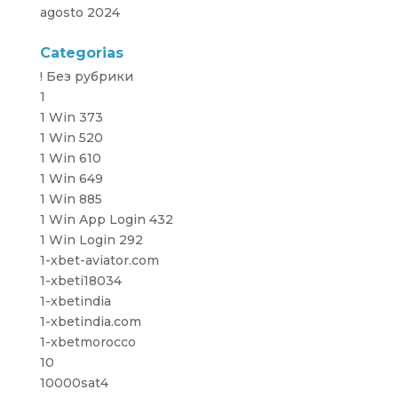
agosto 2024
Categorias
! Без рубрики
1
1 Win 373
1 Win 520
1 Win 610
1 Win 649
1 Win 885
1 Win App Login 432
1 Win Login 292
1-xbet-aviator.com
1-xbeti18034
1-xbetindia
1-xbetindia.com
1-xbetmorocco
10
10000sat4