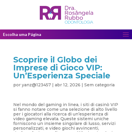
Escolha uma Página
Scoprire il Globo dei
Imprese di Gioco VIP:
Un’Esperienza Speciale
por
yanz@123457
|
abr 12, 2026
|
Sem categoria
Nel mondo del gaming in linea, i siti di casinò VIP
si fanno notare come una selezione di alto livello
per i giocatori alla ricerca di un’esperienza di
video gaming elevata. Queste sistemi uniche
forniscono un insieme singolare di lusso, servizi
personalizzati, e video giochi avvincenti,