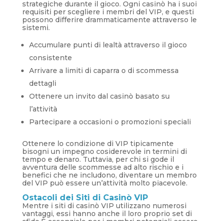
strategiche durante il gioco. Ogni casinò ha i suoi
requisiti per scegliere i membri del VIP, e questi
possono differire drammaticamente attraverso le
sistemi.
Accumulare punti di lealtà attraverso il gioco
consistente
Arrivare a limiti di caparra o di scommessa
dettagli
Ottenere un invito dal casinò basato su
l’attività
Partecipare a occasioni o promozioni speciali
Ottenere lo condizione di VIP tipicamente
bisogni un impegno cosiderevole in termini di
tempo e denaro. Tuttavia, per chi si gode il
avventura delle scommesse ad alto rischio e i
benefici che ne includono, diventare un membro
del VIP può essere un’attività molto piacevole.
Ostacoli dei Siti di Casinò VIP
Mentre i siti di casinò VIP utilizzano numerosi
vantaggi, essi hanno anche il loro proprio set di