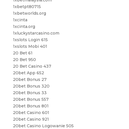
1xbetpt80715
1xbetworlds.org
1xcinta
1xcinta.org
1xluckystarcasino.com
1xslots Login 615
1xslots Mobi 401
20 Bet 61
20 Bet 950
20 Bet Casino 437
20bet App 652
20bet Bonus 27
20bet Bonus 320
20bet Bonus 33
20bet Bonus 557
20bet Bonus 801
20bet Casino 601
20bet Casino 921
20bet Casino Logowanie 505