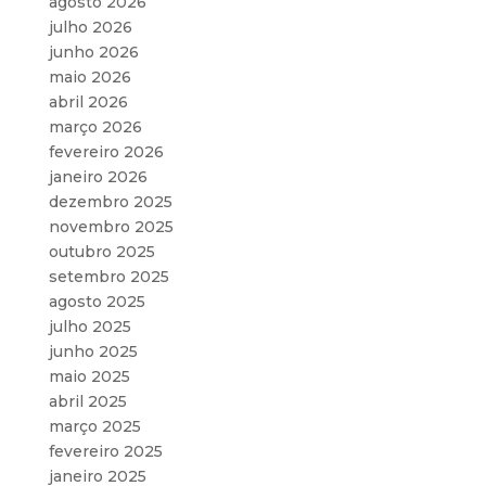
agosto 2026
julho 2026
junho 2026
maio 2026
abril 2026
março 2026
fevereiro 2026
janeiro 2026
dezembro 2025
novembro 2025
outubro 2025
setembro 2025
agosto 2025
julho 2025
junho 2025
maio 2025
abril 2025
março 2025
fevereiro 2025
janeiro 2025