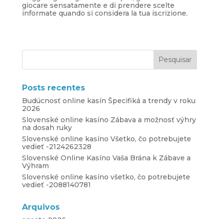
giocare sensatamente e di prendere scelte
informate quando si considera la tua iscrizione.
Posts recentes
Budúcnosť online kasín Špecifiká a trendy v roku
2026
Slovenské online kasíno Zábava a možnosť výhry
na dosah ruky
Slovenské online kasíno Všetko, čo potrebujete
vedieť -2124262328
Slovenské Online Kasíno Vaša Brána k Zábave a
Výhram
Slovenské online kasíno všetko, čo potrebujete
vedieť -2088140781
Arquivos