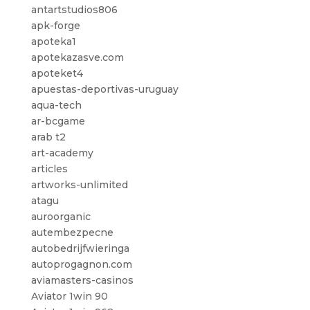
antartstudios806
apk-forge
apoteka1
apotekazasve.com
apoteket4
apuestas-deportivas-uruguay
aqua-tech
ar-bcgame
arab t2
art-academy
articles
artworks-unlimited
atagu
auroorganic
autembezpecne
autobedrijfwieringa
autoprogagnon.com
aviamasters-casinos
Aviator 1win 90