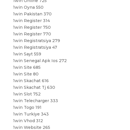
1win Online 725
1win Oyna 550
1win Pakistan 370
1win Register 314
1win Register 750
1win Register 770
1win Registratsiya 279
1win Registratsiya 47
1win Sayt 559
1win Senegal Apk Ios 272
1win Site 685
1win Site 80
1win Skachat 616
1win Skachat Tj 630
1win Slot 752
1win Telecharger 333
1win Togo 191
1win Turkiye 343
1win Vhod 312
1win Website 265