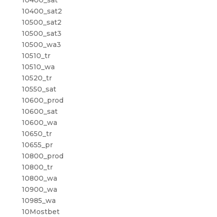
10400_sat
10400_sat2
10500_sat2
10500_sat3
10500_wa3
10510_tr
10510_wa
10520_tr
10550_sat
10600_prod
10600_sat
10600_wa
10650_tr
10655_pr
10800_prod
10800_tr
10800_wa
10900_wa
10985_wa
10Mostbet