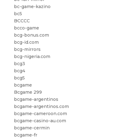
bc-game-kazino
bc5
BCCCC
bcco-game
bcg-bonus.com
bcg-id.com
bcg-mirrors
bcg-nigeria.com
bcg3
bcg4
bcg5
bcgame
Bcgame 299
bcgame-argentinos
bcgame-argentinos.com
bcgame-cameroon.com
bcgame-casino-au.com
bcgame-cermin
bcgame-fr