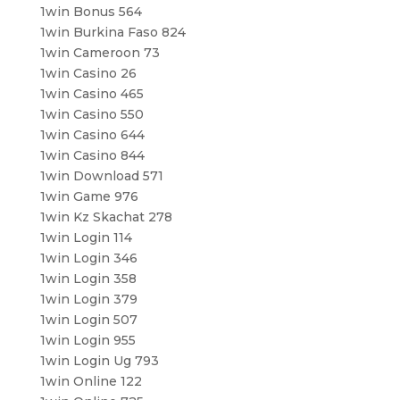
1win Bonus 564
1win Burkina Faso 824
1win Cameroon 73
1win Casino 26
1win Casino 465
1win Casino 550
1win Casino 644
1win Casino 844
1win Download 571
1win Game 976
1win Kz Skachat 278
1win Login 114
1win Login 346
1win Login 358
1win Login 379
1win Login 507
1win Login 955
1win Login Ug 793
1win Online 122