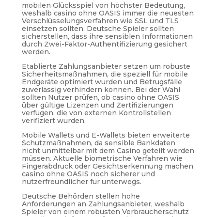
mobilen Glücksspiel von höchster Bedeutung,
weshalb casino ohne OASIS immer die neuesten
Verschlüsselungsverfahren wie SSL und TLS
einsetzen sollten. Deutsche Spieler sollten
sicherstellen, dass ihre sensiblen Informationen
durch Zwei-Faktor-Authentifizierung gesichert
werden.
Etablierte Zahlungsanbieter setzen um robuste
Sicherheitsmaßnahmen, die speziell für mobile
Endgeräte optimiert wurden und Betrugsfälle
zuverlässig verhindern können. Bei der Wahl
sollten Nutzer prüfen, ob casino ohne OASIS
über gültige Lizenzen und Zertifizierungen
verfügen, die von externen Kontrollstellen
verifiziert wurden.
Mobile Wallets und E-Wallets bieten erweiterte
Schutzmaßnahmen, da sensible Bankdaten
nicht unmittelbar mit dem Casino geteilt werden
müssen. Aktuelle biometrische Verfahren wie
Fingerabdruck oder Gesichtserkennung machen
casino ohne OASIS noch sicherer und
nutzerfreundlicher für unterwegs.
Deutsche Behörden stellen hohe
Anforderungen an Zahlungsanbieter, weshalb
Spieler von einem robusten Verbraucherschutz