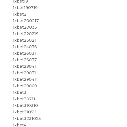
1xbet19
1xbet190719
1xbet2
1xbet200217
1xbet20035
1xbet220219
1xbet23021
1xbet24036
1xbet26031
1xbet26037
1xbet28041
1xbet29031
1xbet290411
1xbet29069
1xbet3
1xbet30711
1xbet310310
1xbet310511
1xbet3231025
1xbet4