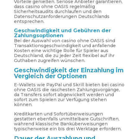
Vorteile genießen. Seriöse Anbieter garantieren,
dass casino ohne OASIS regelmäßig
Sicherheitsaudits durchlaufen und den
Datenschutzanforderungen Deutschlands
entsprechen.
Geschwindigkeit und Gebühren der
Zahlungsoptionen
Bei der Auswahl von casino ohne OASIS sind
Transaktionsgeschwindigkeit und anfallende
Kosten eine wichtige Rolle für Spieler aus
Deutschland, die zu jeder Zeit flexibel auf ihr
Guthaben zugreifen wünschen.
Geschwindigkeit der Einzahlung im
Vergleich der Optionen
E-Wallets wie PayPal und Skrill bieten bei casino
ohne OASIS die raschesten Zahlungsvorgänge,
da Transfers sofort abgewickelt werden und
sofort zum Spielen zur Verfügung stehen
können.
Kreditkarten und Sofortüberweisungen
gestatten ebenfalls unmittelbare Gutschriften,
während klassische Banküberweisungen
typischerweise ein bis drei Werktage erfordern.
Dauer der Auszahlung und