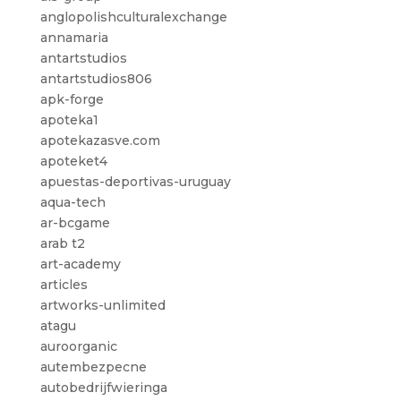
anglopolishculturalexchange
annamaria
antartstudios
antartstudios806
apk-forge
apoteka1
apotekazasve.com
apoteket4
apuestas-deportivas-uruguay
aqua-tech
ar-bcgame
arab t2
art-academy
articles
artworks-unlimited
atagu
auroorganic
autembezpecne
autobedrijfwieringa