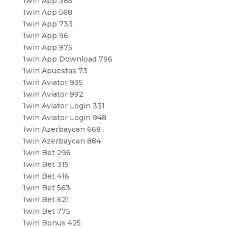
1win App 385
1win App 568
1win App 733
1win App 96
1win App 975
1win App Download 796
1win Apuestas 73
1win Aviator 935
1win Aviator 992
1win Aviator Login 331
1win Aviator Login 948
1win Azerbaycan 668
1win Azerbaycan 884
1win Bet 296
1win Bet 315
1win Bet 416
1win Bet 563
1win Bet 621
1win Bet 775
1win Bonus 425