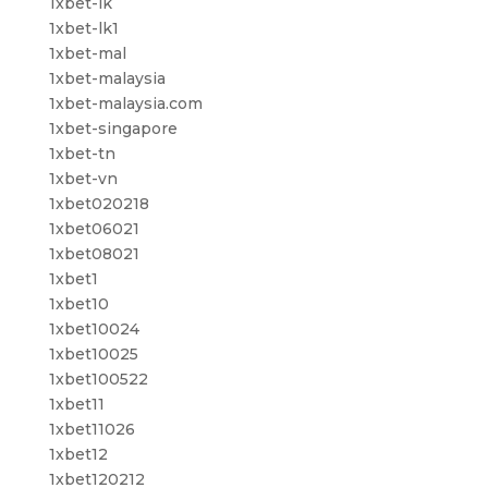
1xbet-lk
1xbet-lk1
1xbet-mal
1xbet-malaysia
1xbet-malaysia.com
1xbet-singapore
1xbet-tn
1xbet-vn
1xbet020218
1xbet06021
1xbet08021
1xbet1
1xbet10
1xbet10024
1xbet10025
1xbet100522
1xbet11
1xbet11026
1xbet12
1xbet120212