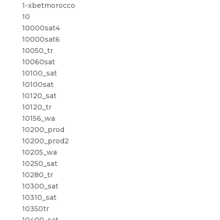
1-xbetmorocco
10
10000sat4
10000sat6
10050_tr
10060sat
10100_sat
10100sat
10120_sat
10120_tr
10156_wa
10200_prod
10200_prod2
10205_wa
10250_sat
10280_tr
10300_sat
10310_sat
10350tr