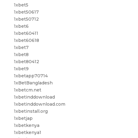
1xbet5
1xbet50617
1xbet50712
1xbet6
1xbet60411
1xbet60618
1xbet7
1xbet8
1xbet80412
1xbet9
1xbetapp70714
1xBetBangladesh
1xbetcm.net
1xbetinddownload
1xbetinddownload.com
1xbetinstall.org
1xbetjap
1xbetkenya
1xbetkenya1