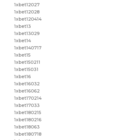
1xbet12027
1xbet12028
1xbet120414
1xbet13
1xbet13029
1xbet14
1xbet140717
1xbet15
1xbet150211
1xbet15031
1xbet16
1xbet16032
1xbet16062
1xbet170214
1xbet17033
1xbet180215
1xbet180216
1xbet18063
1xbet180718