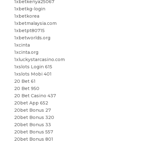
1xbetkenya25067
1xbetkg-login
1xbetkorea
1xbetmalaysia.com
1xbetpt80715
1xbetworlds.org
1xcinta
1xcinta.org
1xluckystarcasino.com
1xslots Login 615
1xslots Mobi 401
20 Bet 61
20 Bet 950
20 Bet Casino 437
20bet App 652
20bet Bonus 27
20bet Bonus 320
20bet Bonus 33
20bet Bonus 557
20bet Bonus 801