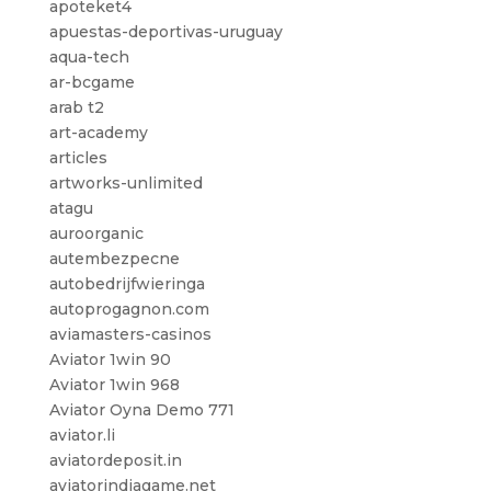
apoteket4
apuestas-deportivas-uruguay
aqua-tech
ar-bcgame
arab t2
art-academy
articles
artworks-unlimited
atagu
auroorganic
autembezpecne
autobedrijfwieringa
autoprogagnon.com
aviamasters-casinos
Aviator 1win 90
Aviator 1win 968
Aviator Oyna Demo 771
aviator.li
aviatordeposit.in
aviatorindiagame.net