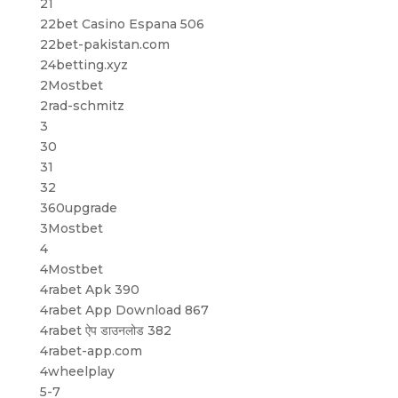
21
22bet Casino Espana 506
22bet-pakistan.com
24betting.xyz
2Mostbet
2rad-schmitz
3
30
31
32
360upgrade
3Mostbet
4
4Mostbet
4rabet Apk 390
4rabet App Download 867
4rabet ऐप डाउनलोड 382
4rabet-app.com
4wheelplay
5-7