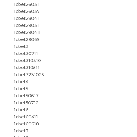
1xbet26031
1xbet26037
1xbet28041
1xbet29031
1xbet290411
1xbet29069
1xbet3
1xbet30711
1xbet310310
1xbet310511
1xbet3231025
1xbet4
1xbet5
1xbet50617
1xbet50712
1xbet6
1xbet60411
1xbet60618
1xbet7