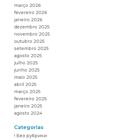
março 2026
fevereiro 2026
janeiro 2026
dezembro 2025
novembro 2025
outubro 2025
setembro 2025
agosto 2025
julho 2025
junho 2025
maio 2025
abril 2025
março 2025
fevereiro 2025
janeiro 2025
agosto 2024
Categorias
! Без рубрики