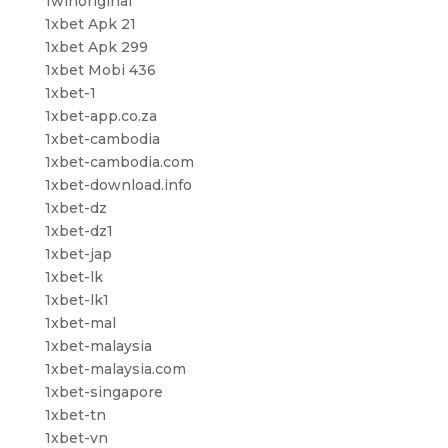
1winoriginal
1xbet Apk 21
1xbet Apk 299
1xbet Mobi 436
1xbet-1
1xbet-app.co.za
1xbet-cambodia
1xbet-cambodia.com
1xbet-download.info
1xbet-dz
1xbet-dz1
1xbet-jap
1xbet-lk
1xbet-lk1
1xbet-mal
1xbet-malaysia
1xbet-malaysia.com
1xbet-singapore
1xbet-tn
1xbet-vn