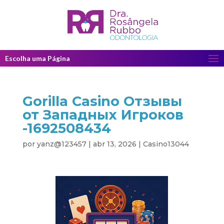
Escolha uma Página
Gorilla Casino Отзывы
от Западных Игроков
-1692508434
por
yanz@123457
|
abr 13, 2026
|
Casino13044