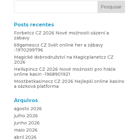
Posts recentes
Forbetcz CZ 2026 Nové možnosti sázení a
zábavy
69gamescz CZ Svět online her a zábavy
-1970299796
Magické dobrodružství na Magicplanetcz CZ
2026
Hellspincz CZ 2026 Nové možnosti pro hráče
online kasin -1968901921
Mostbetkasinocz CZ 2026 Nejlepší online kasino
a sázková platforma
Arquivos
agosto 2026
julho 2026
junho 2026
maio 2026
abril 2026