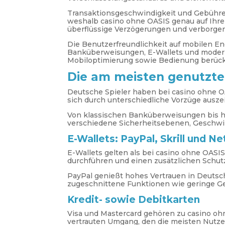
Transaktionsgeschwindigkeit und Gebühren
weshalb casino ohne OASIS genau auf Ihre
überflüssige Verzögerungen und verborge
Die Benutzerfreundlichkeit auf mobilen En
Banküberweisungen, E-Wallets und moder
Mobiloptimierung sowie Bedienung berück
Die am meisten genutzt
Deutsche Spieler haben bei casino ohne O
sich durch unterschiedliche Vorzüge aus
Von klassischen Banküberweisungen bis h
verschiedene Sicherheitsebenen, Geschwin
E-Wallets: PayPal, Skrill und Ne
E-Wallets gelten als bei casino ohne OASI
durchführen und einen zusätzlichen Schut
PayPal genießt hohes Vertrauen in Deutsch
zugeschnittene Funktionen wie geringe Ge
Kredit- sowie Debitkarten
Visa und Mastercard gehören zu casino oh
vertrauten Umgang, den die meisten Nutzer