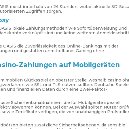
OASIS meist innerhalb von 24 Stunden, wobei aktuelle 3D-Secu
utorisierten Zugriffen sorgen.
pay
 OASIS lokale Zahlungsmethoden wie Sofortüberweisung und
 Bankkonto verknüpft sind und keine weiteren Anmeldeschrit
 OASIS die Zuverlässigkeit des Online-Bankings mit der
ungen und gestatten unmittelbares Gaming ohne
asino-Zahlungen auf Mobilgeräten
im mobilen Glücksspiel an oberster Stelle, weshalb casino o
sverfahren wie SSL und TLS nutzen sollten. Deutsche Spiele
hen und finanziellen Daten durch eine Zwei-Faktor-
uste Sicherheitsmaßnahmen, die für Mobilgeräte speziell
ektiv abwehren können. Bei der Auswahl sollten Nutzer prüf
 sowie Zertifikate verfügen, die von unabhängigen Prüfstelle
dbörsen bieten zusätzliche Sicherheitsebenen, da sensible