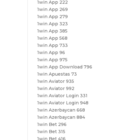
1win App 222
1win App 269
1win App 279
1win App 323
1win App 385
1win App 568
1win App 733
1win App 96
1win App 975
1win App Download 796
1win Apuestas 73
1win Aviator 935
1win Aviator 992
1win Aviator Login 331
1win Aviator Login 948
1win Azerbaycan 668
1win Azerbaycan 884
1win Bet 296
1win Bet 315
1win Bet 416