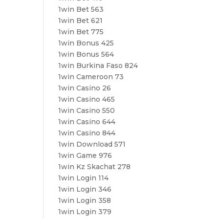
1win Bet 563
1win Bet 621
1win Bet 775
1win Bonus 425
1win Bonus 564
1win Burkina Faso 824
1win Cameroon 73
1win Casino 26
1win Casino 465
1win Casino 550
1win Casino 644
1win Casino 844
1win Download 571
1win Game 976
1win Kz Skachat 278
1win Login 114
1win Login 346
1win Login 358
1win Login 379