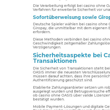
Die Verarbeitung erfolgt bei casino ohne 
Verfahren für erweiterte Sicherheit vor una
Sofortüberweisung sowie Giro
Deutsche Spieler wählen bei casino ohne
Giropay, die unmittelbar mit dem eigenen
erfordern.
Diese Methoden verbinden bei casino ohne
Geschwindigkeit zeitgemäßer Zahlungslös
Verzögerungen.
Sicherheitsaspekte bei C
Transaktionen
Die Sicherheit von Transaktionen steht be
OASIS immer die neuesten Verschlüsselung
müssen darauf achten, dass ihre persönlic
Authentifizierung geschützt sind.
Etablierte Zahlungsanbieter setzen um rob
ausgelegt wurden und Betrugsversuche eff
ob casino ohne OASIS über valide Lizenzen
bestätigt wurden.
Mobile Payment-Lösungen und digitale Gel