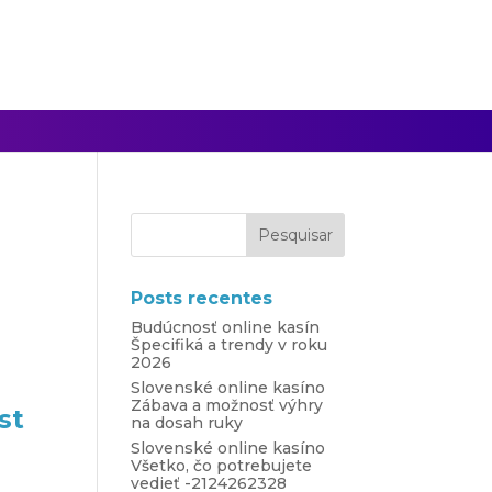
Posts recentes
Budúcnosť online kasín
Špecifiká a trendy v roku
2026
Slovenské online kasíno
Zábava a možnosť výhry
st
na dosah ruky
Slovenské online kasíno
Všetko, čo potrebujete
vedieť -2124262328