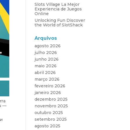
Slots Village La Mejor
Experiencia de Juegos
Online
Unlocking Fun Discover
the World of SlotShack
Arquivos
agosto 2026
julho 2026
junho 2026
maio 2026
abril 2026
março 2026
fevereiro 2026
janeiro 2026
dezembro 2025
ита
ы —
novembro 2025
outubro 2025
setembro 2025
 и
agosto 2025