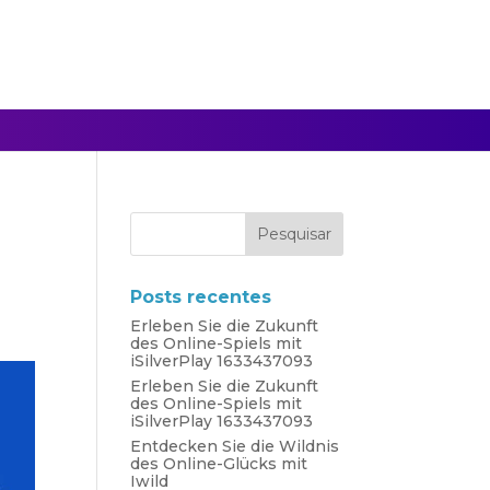
Posts recentes
Erleben Sie die Zukunft
des Online-Spiels mit
iSilverPlay 1633437093
Erleben Sie die Zukunft
des Online-Spiels mit
iSilverPlay 1633437093
Entdecken Sie die Wildnis
des Online-Glücks mit
Iwild