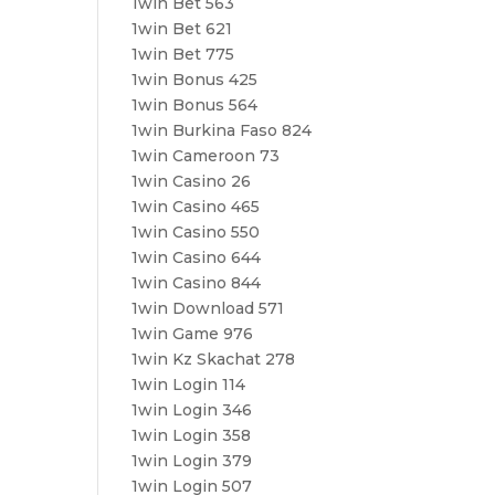
1win Bet 563
1win Bet 621
1win Bet 775
1win Bonus 425
1win Bonus 564
1win Burkina Faso 824
1win Cameroon 73
1win Casino 26
1win Casino 465
1win Casino 550
1win Casino 644
1win Casino 844
1win Download 571
1win Game 976
1win Kz Skachat 278
1win Login 114
1win Login 346
1win Login 358
1win Login 379
1win Login 507