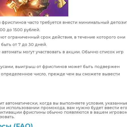
я фриспинов часто требуется внести минимальный депозит
0 до 1500 рублей.
ют ограниченный срок действия, в течение которого они
быть от 7 до 30 дней.
е автоматы могут участвовать в акции. Обычно список игр
бонусами, выигрыш от фриспинов может быть подвержен
определенное число, прежде чем вы сможете вывести
 автоматически, когда вы выполняете условия, указанны
при использовании промокода, вам нужно будет ввести ег
 активации фриспины обычно появляются в вашем игрово
зовать.
осы (FAQ)