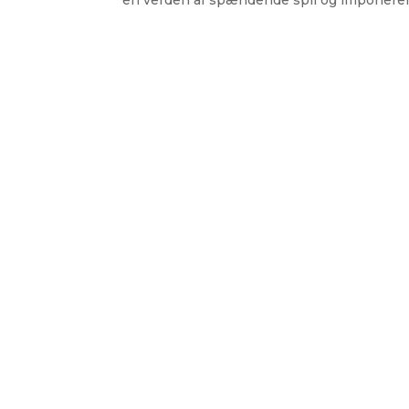
en verden af spændende spil og imponeren