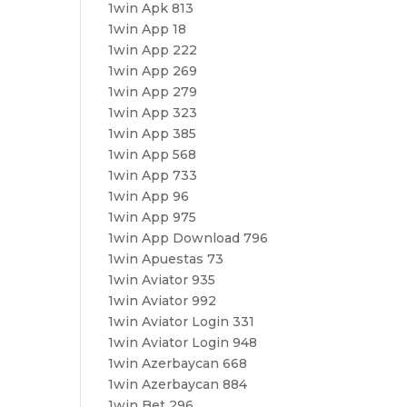
1win Apk 813
1win App 18
1win App 222
1win App 269
1win App 279
1win App 323
1win App 385
1win App 568
1win App 733
1win App 96
1win App 975
1win App Download 796
1win Apuestas 73
1win Aviator 935
1win Aviator 992
1win Aviator Login 331
1win Aviator Login 948
1win Azerbaycan 668
1win Azerbaycan 884
1win Bet 296