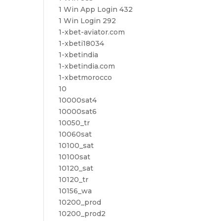
1 Win App Login 432
1 Win Login 292
1-xbet-aviator.com
1-xbeti18034
1-xbetindia
1-xbetindia.com
1-xbetmorocco
10
10000sat4
10000sat6
10050_tr
10060sat
10100_sat
10100sat
10120_sat
10120_tr
10156_wa
10200_prod
10200_prod2