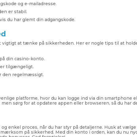
angskode og e-mailadresse.
den er stabil.
vis du har glemt din adgangskode.
ed
t vigtigt at tænke på sikkerheden. Her er nogle tips til at hold
d på din casino-konto.
 er tilgængeligt.
 den regelmæssigt.
enlige platforme, hvor du kan logge ind via din smartphone el
 men sørg for at opdatere appen eller browseren, så du har d
g og enkel proces, når du har styr på detaljerne. Husk at vælge
 opmærksom på sikkerhed. Med din konto i orden, kan du nu ny