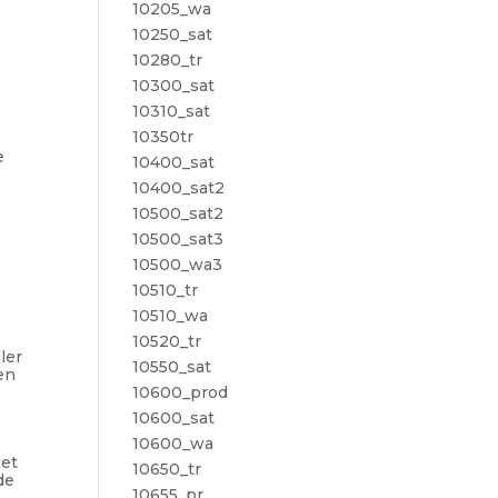
10205_wa
10250_sat
10280_tr
10300_sat
10310_sat
10350tr
e
10400_sat
10400_sat2
10500_sat2
10500_sat3
10500_wa3
10510_tr
10510_wa
10520_tr
ler
10550_sat
en
10600_prod
10600_sat
10600_wa
 et
10650_tr
de
10655_pr