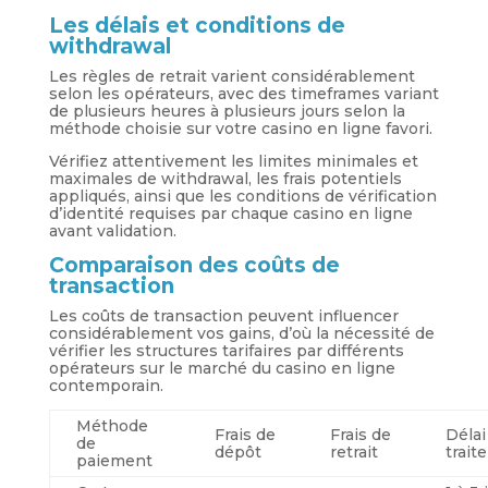
Les délais et conditions de
withdrawal
Les règles de retrait varient considérablement
selon les opérateurs, avec des timeframes variant
de plusieurs heures à plusieurs jours selon la
méthode choisie sur votre casino en ligne favori.
Vérifiez attentivement les limites minimales et
maximales de withdrawal, les frais potentiels
appliqués, ainsi que les conditions de vérification
d’identité requises par chaque casino en ligne
avant validation.
Comparaison des coûts de
transaction
Les coûts de transaction peuvent influencer
considérablement vos gains, d’où la nécessité de
vérifier les structures tarifaires par différents
opérateurs sur le marché du casino en ligne
contemporain.
Méthode
Frais de
Frais de
Délai
de
dépôt
retrait
trait
paiement