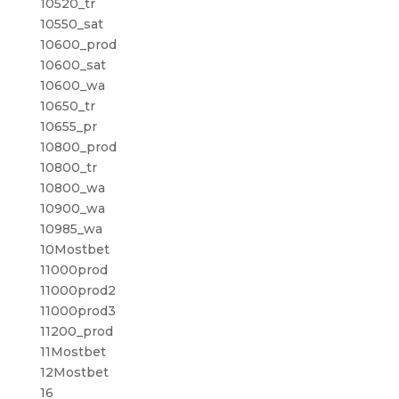
10520_tr
10550_sat
10600_prod
10600_sat
10600_wa
10650_tr
10655_pr
10800_prod
10800_tr
10800_wa
10900_wa
10985_wa
10Mostbet
11000prod
11000prod2
11000prod3
11200_prod
11Mostbet
12Mostbet
16