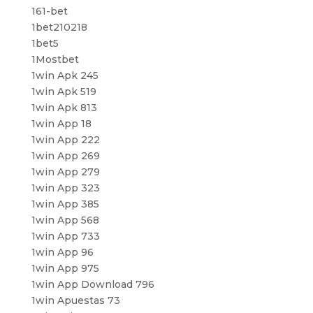
161-bet
1bet210218
1bet5
1Mostbet
1win Apk 245
1win Apk 519
1win Apk 813
1win App 18
1win App 222
1win App 269
1win App 279
1win App 323
1win App 385
1win App 568
1win App 733
1win App 96
1win App 975
1win App Download 796
1win Apuestas 73