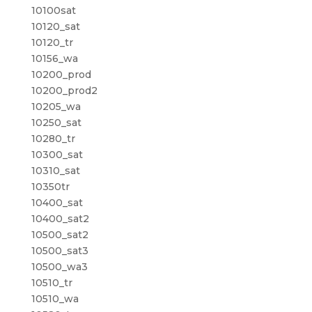
10100sat
10120_sat
10120_tr
10156_wa
10200_prod
10200_prod2
10205_wa
10250_sat
10280_tr
10300_sat
10310_sat
10350tr
10400_sat
10400_sat2
10500_sat2
10500_sat3
10500_wa3
10510_tr
10510_wa