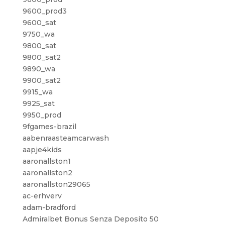
9600_prod3
9600_sat
9750_wa
9800_sat
9800_sat2
9890_wa
9900_sat2
9915_wa
9925_sat
9950_prod
9fgames-brazil
aabenraasteamcarwash
aapje4kids
aaronallston1
aaronallston2
aaronallston29065
ac-erhverv
adam-bradford
Admiralbet Bonus Senza Deposito 50