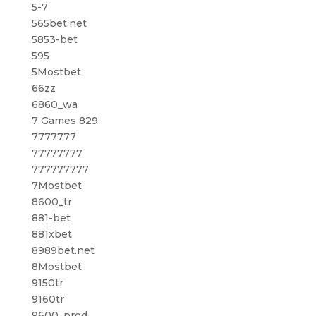
5-7
565bet.net
5853-bet
595
5Mostbet
66zz
6860_wa
7 Games 829
7777777
77777777
777777777
7Mostbet
8600_tr
881-bet
881xbet
8989bet.net
8Mostbet
9150tr
9160tr
9600_prod