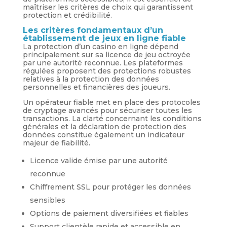
maîtriser les critères de choix qui garantissent
protection et crédibilité.
Les critères fondamentaux d’un
établissement de jeux en ligne fiable
La protection d’un casino en ligne dépend
principalement sur sa licence de jeu octroyée
par une autorité reconnue. Les plateformes
régulées proposent des protections robustes
relatives à la protection des données
personnelles et financières des joueurs.
Un opérateur fiable met en place des protocoles
de cryptage avancés pour sécuriser toutes les
transactions. La clarté concernant les conditions
générales et la déclaration de protection des
données constitue également un indicateur
majeur de fiabilité.
Licence valide émise par une autorité
reconnue
Chiffrement SSL pour protéger les données
sensibles
Options de paiement diversifiées et fiables
Support clientèle rapide et accessible en