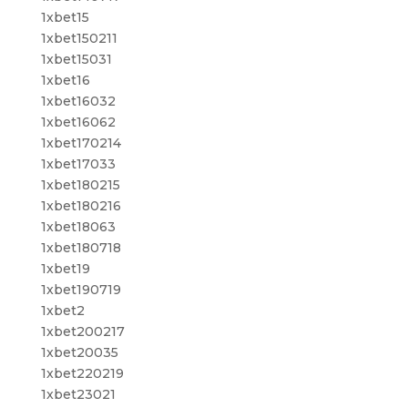
1xbet15
1xbet150211
1xbet15031
1xbet16
1xbet16032
1xbet16062
1xbet170214
1xbet17033
1xbet180215
1xbet180216
1xbet18063
1xbet180718
1xbet19
1xbet190719
1xbet2
1xbet200217
1xbet20035
1xbet220219
1xbet23021