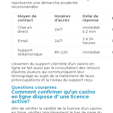
représente une démarche prudente
recommandée.
Moyen de
Horaires
Délai de
contact
d’accès
réponse
Chat en
Immédiat
24/7
direct
à 2 min
2 à 24
Email
24/7
heures
Support
8h-22h
Immédiat
téléphonique
L’examen du support clientèle d’un casino en
ligne se fait aussi par la consultation des retours
d’autres joueurs qui communiquent leur
témoignage au sujet de la traitement de leurs
préoccupations et la niveau du support reçu.
Questions courantes
Comment confirmer qu’un casino
en ligne dispose d’ une licence
active?
Afin de vérifier la validité de la licence d’un casino
en ligne, vérifiez régulièrement le bas de page du