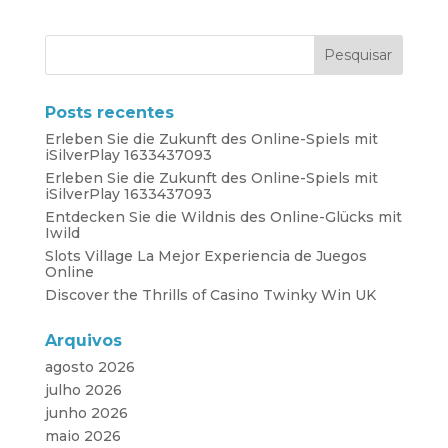
Posts recentes
Erleben Sie die Zukunft des Online-Spiels mit
iSilverPlay 1633437093
Erleben Sie die Zukunft des Online-Spiels mit
iSilverPlay 1633437093
Entdecken Sie die Wildnis des Online-Glücks mit
Iwild
Slots Village La Mejor Experiencia de Juegos
Online
Discover the Thrills of Casino Twinky Win UK
Arquivos
agosto 2026
julho 2026
junho 2026
maio 2026