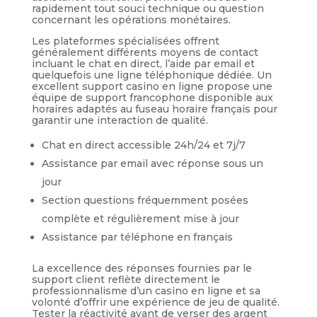
rapidement tout souci technique ou question
concernant les opérations monétaires.
Les plateformes spécialisées offrent
généralement différents moyens de contact
incluant le chat en direct, l’aide par email et
quelquefois une ligne téléphonique dédiée. Un
excellent support casino en ligne propose une
équipe de support francophone disponible aux
horaires adaptés au fuseau horaire français pour
garantir une interaction de qualité.
Chat en direct accessible 24h/24 et 7j/7
Assistance par email avec réponse sous un
jour
Section questions fréquemment posées
complète et régulièrement mise à jour
Assistance par téléphone en français
La excellence des réponses fournies par le
support client reflète directement le
professionnalisme d’un casino en ligne et sa
volonté d’offrir une expérience de jeu de qualité.
Tester la réactivité avant de verser des argent