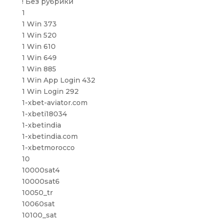
! Без рубрики
1
1 Win 373
1 Win 520
1 Win 610
1 Win 649
1 Win 885
1 Win App Login 432
1 Win Login 292
1-xbet-aviator.com
1-xbeti18034
1-xbetindia
1-xbetindia.com
1-xbetmorocco
10
10000sat4
10000sat6
10050_tr
10060sat
10100_sat