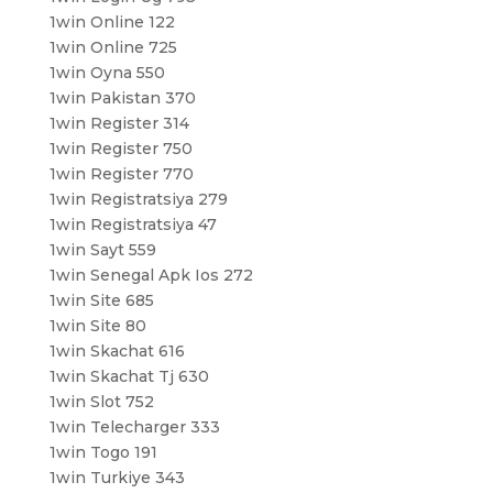
1win Online 122
1win Online 725
1win Oyna 550
1win Pakistan 370
1win Register 314
1win Register 750
1win Register 770
1win Registratsiya 279
1win Registratsiya 47
1win Sayt 559
1win Senegal Apk Ios 272
1win Site 685
1win Site 80
1win Skachat 616
1win Skachat Tj 630
1win Slot 752
1win Telecharger 333
1win Togo 191
1win Turkiye 343