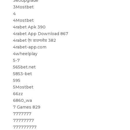
360upgrade
3Mostbet
4
4Mostbet
4rabet Apk 390
4rabet App Download 867
4rabet ऐप डाउनलोड 382
4rabet-app.com
4wheelplay
5-7
565bet.net
5853-bet
595
5Mostbet
66zz
6860_wa
7 Games 829
7777777
77777777
777777777