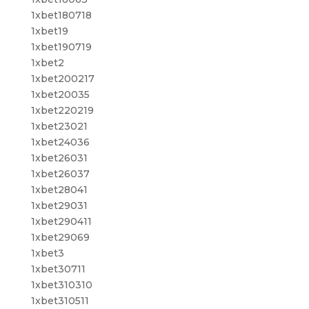
1xbet180718
1xbet19
1xbet190719
1xbet2
1xbet200217
1xbet20035
1xbet220219
1xbet23021
1xbet24036
1xbet26031
1xbet26037
1xbet28041
1xbet29031
1xbet290411
1xbet29069
1xbet3
1xbet30711
1xbet310310
1xbet310511