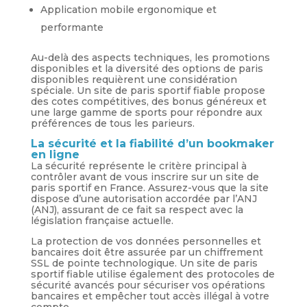
Application mobile ergonomique et
performante
Au-delà des aspects techniques, les promotions
disponibles et la diversité des options de paris
disponibles requièrent une considération
spéciale. Un site de paris sportif fiable propose
des cotes compétitives, des bonus généreux et
une large gamme de sports pour répondre aux
préférences de tous les parieurs.
La sécurité et la fiabilité d’un bookmaker
en ligne
La sécurité représente le critère principal à
contrôler avant de vous inscrire sur un site de
paris sportif en France. Assurez-vous que la site
dispose d’une autorisation accordée par l’ANJ
(ANJ), assurant de ce fait sa respect avec la
législation française actuelle.
La protection de vos données personnelles et
bancaires doit être assurée par un chiffrement
SSL de pointe technologique. Un site de paris
sportif fiable utilise également des protocoles de
sécurité avancés pour sécuriser vos opérations
bancaires et empêcher tout accès illégal à votre