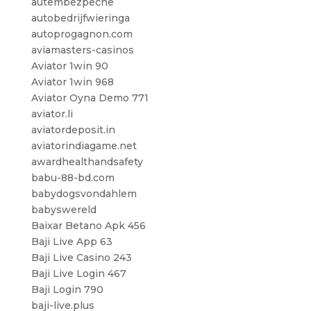
autembezpecne
autobedrijfwieringa
autoprogagnon.com
aviamasters-casinos
Aviator 1win 90
Aviator 1win 968
Aviator Oyna Demo 771
aviator.li
aviatordeposit.in
aviatorindiagame.net
awardhealthandsafety
babu-88-bd.com
babydogsvondahlem
babyswereld
Baixar Betano Apk 456
Baji Live App 63
Baji Live Casino 243
Baji Live Login 467
Baji Login 790
baji-live.plus