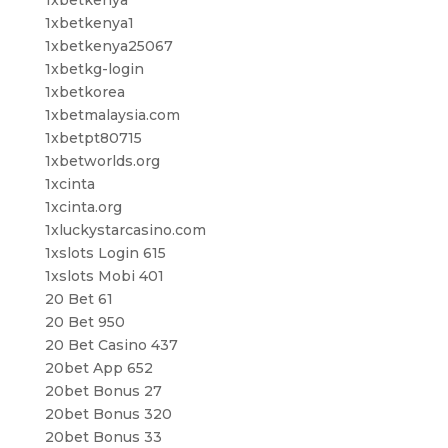
1xbetkenya
1xbetkenya1
1xbetkenya25067
1xbetkg-login
1xbetkorea
1xbetmalaysia.com
1xbetpt80715
1xbetworlds.org
1xcinta
1xcinta.org
1xluckystarcasino.com
1xslots Login 615
1xslots Mobi 401
20 Bet 61
20 Bet 950
20 Bet Casino 437
20bet App 652
20bet Bonus 27
20bet Bonus 320
20bet Bonus 33