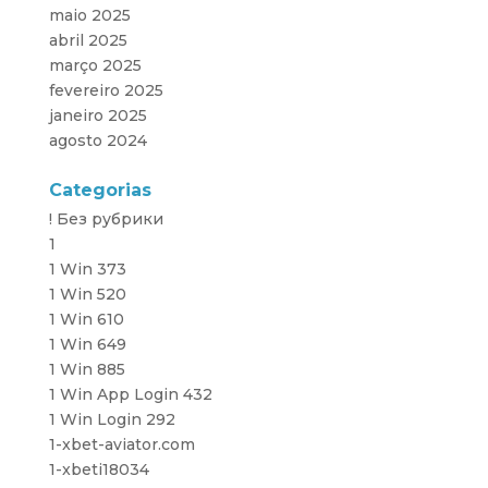
maio 2025
abril 2025
março 2025
fevereiro 2025
janeiro 2025
agosto 2024
Categorias
! Без рубрики
1
1 Win 373
1 Win 520
1 Win 610
1 Win 649
1 Win 885
1 Win App Login 432
1 Win Login 292
1-xbet-aviator.com
1-xbeti18034