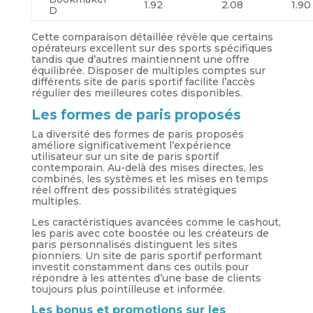
1.92
2.08
1.90
D
Cette comparaison détaillée révèle que certains
opérateurs excellent sur des sports spécifiques
tandis que d’autres maintiennent une offre
équilibrée. Disposer de multiples comptes sur
différents site de paris sportif facilite l’accès
régulier des meilleures cotes disponibles.
Les formes de paris proposés
La diversité des formes de paris proposés
améliore significativement l’expérience
utilisateur sur un site de paris sportif
contemporain. Au-delà des mises directes, les
combinés, les systèmes et les mises en temps
réel offrent des possibilités stratégiques
multiples.
Les caractéristiques avancées comme le cashout,
les paris avec cote boostée ou les créateurs de
paris personnalisés distinguent les sites
pionniers. Un site de paris sportif performant
investit constamment dans ces outils pour
répondre à les attentes d’une base de clients
toujours plus pointilleuse et informée.
Les bonus et promotions sur les