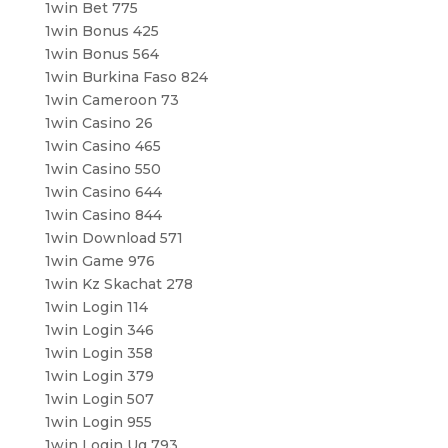
1win Bet 775
1win Bonus 425
1win Bonus 564
1win Burkina Faso 824
1win Cameroon 73
1win Casino 26
1win Casino 465
1win Casino 550
1win Casino 644
1win Casino 844
1win Download 571
1win Game 976
1win Kz Skachat 278
1win Login 114
1win Login 346
1win Login 358
1win Login 379
1win Login 507
1win Login 955
1win Login Ug 793