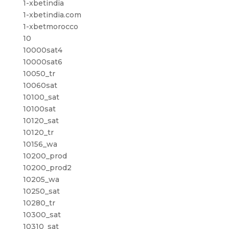
1-xbetindia
1-xbetindia.com
1-xbetmorocco
10
10000sat4
10000sat6
10050_tr
10060sat
10100_sat
10100sat
10120_sat
10120_tr
10156_wa
10200_prod
10200_prod2
10205_wa
10250_sat
10280_tr
10300_sat
10310_sat