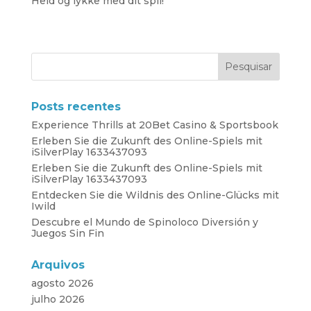
Held og lykke med dit spil!
Posts recentes
Experience Thrills at 20Bet Casino & Sportsbook
Erleben Sie die Zukunft des Online-Spiels mit
iSilverPlay 1633437093
Erleben Sie die Zukunft des Online-Spiels mit
iSilverPlay 1633437093
Entdecken Sie die Wildnis des Online-Glücks mit
Iwild
Descubre el Mundo de Spinoloco Diversión y
Juegos Sin Fin
Arquivos
agosto 2026
julho 2026