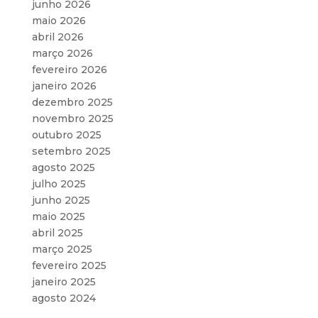
junho 2026
maio 2026
abril 2026
março 2026
fevereiro 2026
janeiro 2026
dezembro 2025
novembro 2025
outubro 2025
setembro 2025
agosto 2025
julho 2025
junho 2025
maio 2025
abril 2025
março 2025
fevereiro 2025
janeiro 2025
agosto 2024