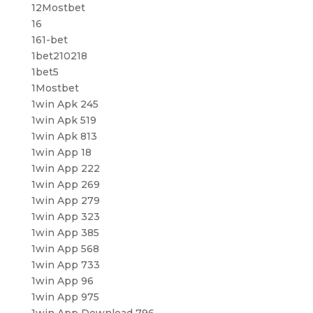
12Mostbet
16
161-bet
1bet210218
1bet5
1Mostbet
1win Apk 245
1win Apk 519
1win Apk 813
1win App 18
1win App 222
1win App 269
1win App 279
1win App 323
1win App 385
1win App 568
1win App 733
1win App 96
1win App 975
1win App Download 796