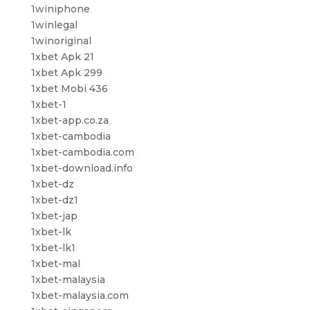
1winiphone
1winlegal
1winoriginal
1xbet Apk 21
1xbet Apk 299
1xbet Mobi 436
1xbet-1
1xbet-app.co.za
1xbet-cambodia
1xbet-cambodia.com
1xbet-download.info
1xbet-dz
1xbet-dz1
1xbet-jap
1xbet-lk
1xbet-lk1
1xbet-mal
1xbet-malaysia
1xbet-malaysia.com