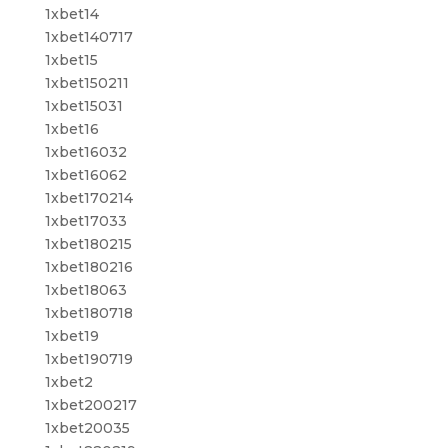
1xbet14
1xbet140717
1xbet15
1xbet150211
1xbet15031
1xbet16
1xbet16032
1xbet16062
1xbet170214
1xbet17033
1xbet180215
1xbet180216
1xbet18063
1xbet180718
1xbet19
1xbet190719
1xbet2
1xbet200217
1xbet20035