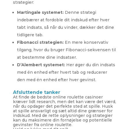
strategier:
Martingale systemet:
Denne strategi
indebærer at fordoble dit indskud efter hver
tabt indsats, så når du vinder, dækker det dine
tidligere tab.
Fibonacci strategien:
En mere konservativ
tilgang, hvor du bruger Fibonacci-sekvensen til
at bestemme dine indsatser.
D’Alembert systemet:
Her øger du din indsats
med én enhed efter hvert tab og reducerer
den med én enhed efter hver gevinst.
Afsluttende tanker
At finde de bedste online roulette casinoer
kræver lidt research, men det kan være det værd,
når du opdager det perfekte sted at spille. Husk
at spille ansvarligt og sæt altid dine grænser for
indskud. Med de rette oplysninger og strategier
kan du maksimere din fornøjelse og potentielle
gevinster fra online roulette.