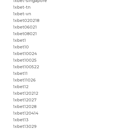
1xbet-singapore
1xbet-tn
1xbet-vn
1xbet020218
1xbet06021
1xbet08021
1xbet1
1xbet10
1xbet10024
1xbet10025
1xbet100522
1xbet11
1xbet11026
1xbet12
1xbet120212
1xbet12027
1xbet12028
1xbet120414
1xbet13
1xbet13029