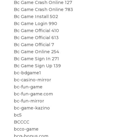
Bc Game Crash Online 127
Bc Game Crash Online 783
Bc Game Install 502
Bc Game Login 990
Bc Game Official 410
Bc Game Official 613
Bc Game Official 7
Bc Game Online 254
Bc Game Sign In 271
Bc Game Sign Up 139
bc-bdgame1
bc-casino-mirror
bc-fun-game
bc-fun-game.com
bc-fun-mirror
bc-game-kazino
bc5
BCCCC
bcco-game
bcg-bonus.com