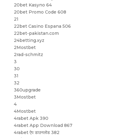
20bet Kasyno 64
20bet Promo Code 608
21
22bet Casino Espana 506
22bet-pakistan.com
24betting.xyz
2Mostbet
2rad-schmitz
3
30
31
32
360upgrade
3Mostbet
4
4Mostbet
4rabet Apk 390
4rabet App Download 867
4rabet ऐप डाउनलोड 382