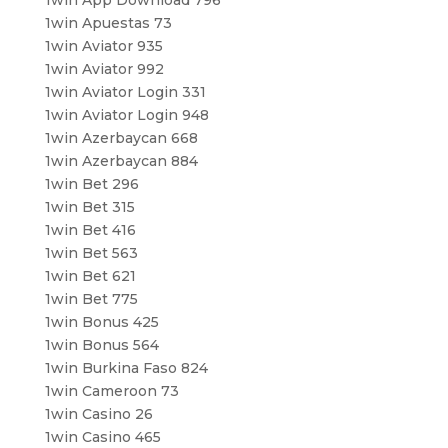
1win Apuestas 73
1win Aviator 935
1win Aviator 992
1win Aviator Login 331
1win Aviator Login 948
1win Azerbaycan 668
1win Azerbaycan 884
1win Bet 296
1win Bet 315
1win Bet 416
1win Bet 563
1win Bet 621
1win Bet 775
1win Bonus 425
1win Bonus 564
1win Burkina Faso 824
1win Cameroon 73
1win Casino 26
1win Casino 465