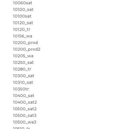
10060sat
10100_sat
10100sat
10120_sat
10120_tr
10156_wa
10200_prod
10200_prod2
10205_wa
10250_sat
10280_tr
10300_sat
10310_sat
10350tr
10400_sat
10400_sat2
10500_sat2
10500_sat3
10500_wa3
10510_tr