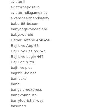
aviator.li
aviatordeposit.in
aviatorindiagame.net
awardhealthandsafety
babu-88-bd.com
babydogsvondahlem
babyswereld
Baixar Betano Apk 456
Baji Live App 63
Baji Live Casino 243
Baji Live Login 467
Baji Login 790
baji-live.plus
baji999-bd.net
bamocks
banc
bangaloreexpress
bangkokhouse
barrytouristrailway
basunen