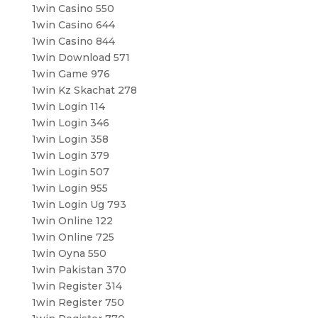
1win Casino 550
1win Casino 644
1win Casino 844
1win Download 571
1win Game 976
1win Kz Skachat 278
1win Login 114
1win Login 346
1win Login 358
1win Login 379
1win Login 507
1win Login 955
1win Login Ug 793
1win Online 122
1win Online 725
1win Oyna 550
1win Pakistan 370
1win Register 314
1win Register 750