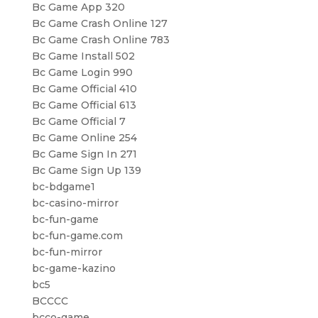
Bc Game App 320
Bc Game Crash Online 127
Bc Game Crash Online 783
Bc Game Install 502
Bc Game Login 990
Bc Game Official 410
Bc Game Official 613
Bc Game Official 7
Bc Game Online 254
Bc Game Sign In 271
Bc Game Sign Up 139
bc-bdgame1
bc-casino-mirror
bc-fun-game
bc-fun-game.com
bc-fun-mirror
bc-game-kazino
bc5
BCCCC
bcco-game