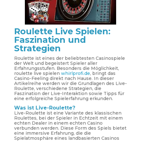
Roulette Live Spielen:
Faszination und
Strategien
Roulette ist eines der beliebtesten Casinospiele
der Welt und begeistert Spieler aller
Erfahrungsstufen. Besonders die Möglichkeit,
roulette live spielen
whirlprofi.de
, bringt das
Casino-Feeling direkt nach Hause. In dieser
Artikelreihe werden wir die Grundlagen des Live-
Roulette, verschiedene Strategien, die
Faszination der Live-Interaktion sowie Tipps für
eine erfolgreiche Spielerfahrung erkunden.
Was ist Live-Roulette?
Live-Roulette ist eine Variante des klassischen
Roulettes, bei der Spieler in Echtzeit mit einem
echten Dealer in einem echten Casino
verbunden werden. Diese Form des Spiels bietet
eine immersive Erfahrung, die die
Spielatmosphäre eines landbasierten Casinos