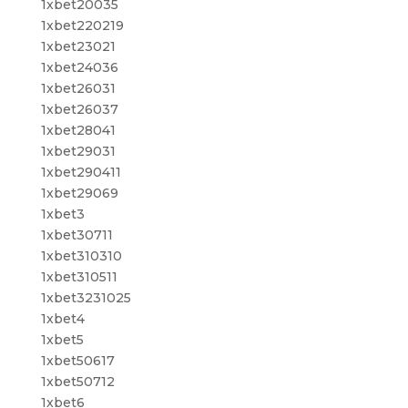
1xbet20035
1xbet220219
1xbet23021
1xbet24036
1xbet26031
1xbet26037
1xbet28041
1xbet29031
1xbet290411
1xbet29069
1xbet3
1xbet30711
1xbet310310
1xbet310511
1xbet3231025
1xbet4
1xbet5
1xbet50617
1xbet50712
1xbet6