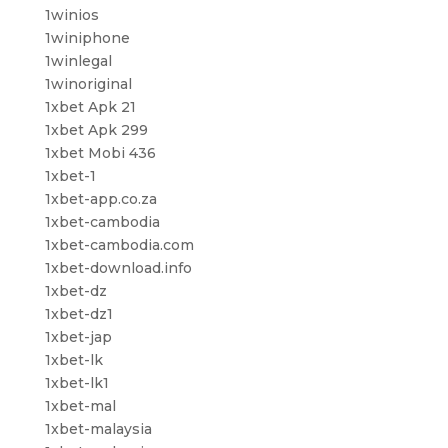
1winios
1winiphone
1winlegal
1winoriginal
1xbet Apk 21
1xbet Apk 299
1xbet Mobi 436
1xbet-1
1xbet-app.co.za
1xbet-cambodia
1xbet-cambodia.com
1xbet-download.info
1xbet-dz
1xbet-dz1
1xbet-jap
1xbet-lk
1xbet-lk1
1xbet-mal
1xbet-malaysia