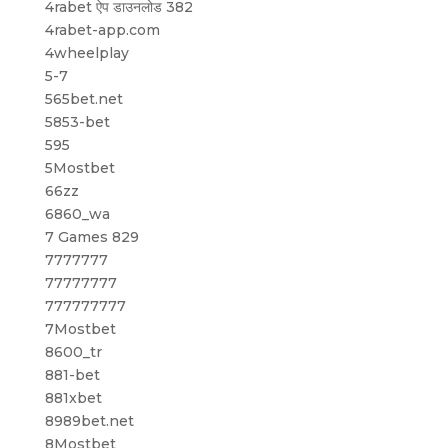
4rabet ऐप डाउनलोड 382
4rabet-app.com
4wheelplay
5-7
565bet.net
5853-bet
595
5Mostbet
66zz
6860_wa
7 Games 829
7777777
77777777
777777777
7Mostbet
8600_tr
881-bet
881xbet
8989bet.net
8Mostbet