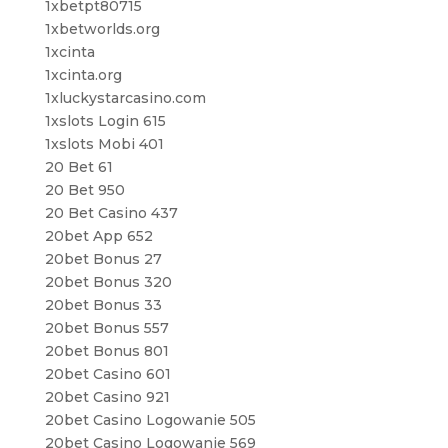
1xbetpt80715
1xbetworlds.org
1xcinta
1xcinta.org
1xluckystarcasino.com
1xslots Login 615
1xslots Mobi 401
20 Bet 61
20 Bet 950
20 Bet Casino 437
20bet App 652
20bet Bonus 27
20bet Bonus 320
20bet Bonus 33
20bet Bonus 557
20bet Bonus 801
20bet Casino 601
20bet Casino 921
20bet Casino Logowanie 505
20bet Casino Logowanie 569