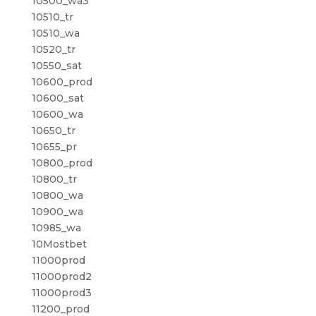
10500_wa3
10510_tr
10510_wa
10520_tr
10550_sat
10600_prod
10600_sat
10600_wa
10650_tr
10655_pr
10800_prod
10800_tr
10800_wa
10900_wa
10985_wa
10Mostbet
11000prod
11000prod2
11000prod3
11200_prod