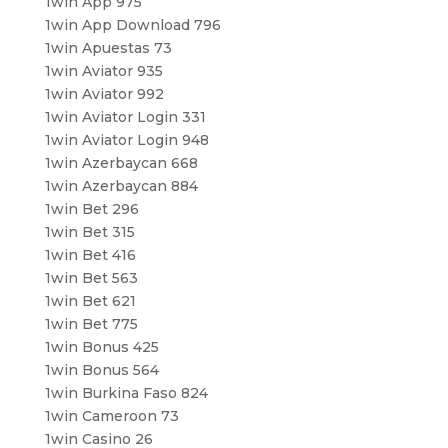
1win App 975
1win App Download 796
1win Apuestas 73
1win Aviator 935
1win Aviator 992
1win Aviator Login 331
1win Aviator Login 948
1win Azerbaycan 668
1win Azerbaycan 884
1win Bet 296
1win Bet 315
1win Bet 416
1win Bet 563
1win Bet 621
1win Bet 775
1win Bonus 425
1win Bonus 564
1win Burkina Faso 824
1win Cameroon 73
1win Casino 26