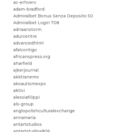
ac-erhverv
adam-bradford
Admiralbet Bonus Senza Deposito 50
Admiralbet Login 708
adriaanstorm
adurcentre
advancedhtml
afalcontigo
africanspress.org
aharfield
ajkerjournal
akktranemo
akoautismexpo
aktivi
alessiafilippi
als-group
anglopolishculturalexchange
annamaria
antartstudios
antartstudios806