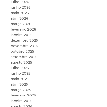
julho 2026
junho 2026
maio 2026
abril 2026
março 2026
fevereiro 2026
janeiro 2026
dezembro 2025
novembro 2025
outubro 2025
setembro 2025
agosto 2025
julho 2025
junho 2025
maio 2025
abril 2025
março 2025
fevereiro 2025
janeiro 2025
agosto 2024