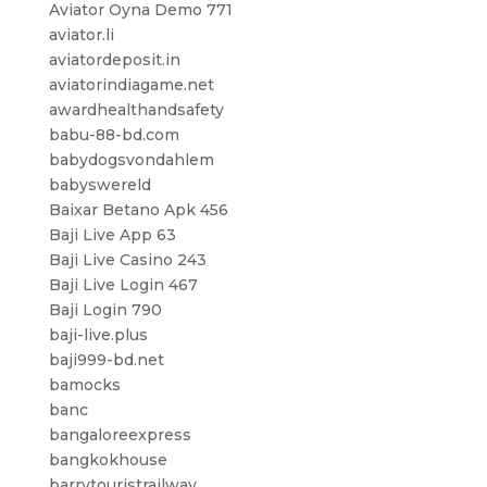
Aviator Oyna Demo 771
aviator.li
aviatordeposit.in
aviatorindiagame.net
awardhealthandsafety
babu-88-bd.com
babydogsvondahlem
babyswereld
Baixar Betano Apk 456
Baji Live App 63
Baji Live Casino 243
Baji Live Login 467
Baji Login 790
baji-live.plus
baji999-bd.net
bamocks
banc
bangaloreexpress
bangkokhouse
barrytouristrailway