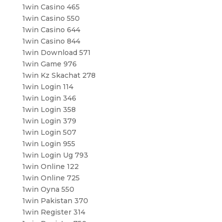
1win Casino 465
1win Casino 550
1win Casino 644
1win Casino 844
1win Download 571
1win Game 976
1win Kz Skachat 278
1win Login 114
1win Login 346
1win Login 358
1win Login 379
1win Login 507
1win Login 955
1win Login Ug 793
1win Online 122
1win Online 725
1win Oyna 550
1win Pakistan 370
1win Register 314