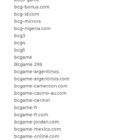
bcg-bonus.com
bcg-id.com
bcg-mirrors
bcg-nigeria.com
bcg3
bcg4
bcg5
bcgame
Bcgame 299
bcgame-argentinos
bcgame-argentinos.com
bcgame-cameroon.com
bcgame-casino-au.com
bcgame-cermin
bcgame-fr
bcgame-fr.com
bcgame-jordan.com
bcgame-mexico.com
bcgame-online.com