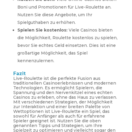
Boni und Promotionen für Live-Roulette an.
Nutzen Sie diese Angebote, um Ihr
Spielguthaben zu erhöhen.
Spielen Sie kostenlos:
Viele Casinos bieten
die Möglichkeit, Roulette kostenlos zu spielen,
bevor Sie echtes Geld einsetzen. Dies ist eine
großartige Möglichkeit, das Spiel
kennenzulernen.
Fazit
Live-Roulette ist die perfekte Fusion aus
traditionellen Casinoerlebnissen und modernen
Technologien. Es ermöglicht Spielern, die
Spannung und den Nervenkitzel eines echten
Casinos zu erleben, ohne das Haus zu verlassen.
Mit verschiedenen Strategien, der Möglichkeit
zur Interaktion und einer breiten Palette von
Wettoptionen ist Live-Roulette ein Spiel, das
sowohl für Anfänger als auch für erfahrene
Spieler geeignet ist. Nutzen Sie die oben
genannten Tipps und Strategien, um Ihre
Spielzeit zu optimieren und vielleicht sogar den