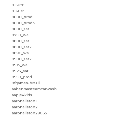
9150tr
9160tr
9600_prod
9600_prod3
9600_sat
9750_wa
9800_sat
9800_sat2
9890_wa
9900_sat2
9915_wa
9925_sat
9950_prod
9fgames-brazil
aabenraasteamcarwash
aapje4kids
aaronallston1
aaronallston2
aaronallston29065