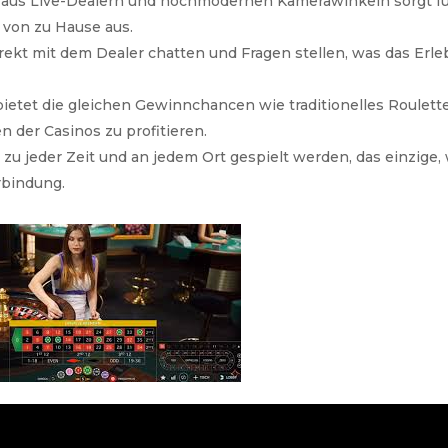
aus Live-Dealern und hochmodernen Kamerawinkeln sorgt f
 von zu Hause aus.
rekt mit dem Dealer chatten und Fragen stellen, was das Erle
bietet die gleichen Gewinnchancen wie traditionelles Roulette
 der Casinos zu profitieren.
u jeder Zeit und an jedem Ort gespielt werden, das einzige,
erbindung.