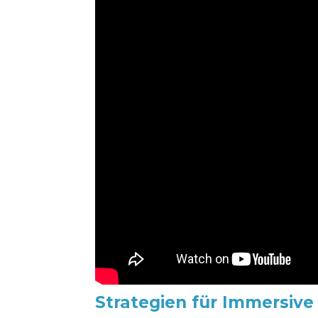
Strategien für Immersive