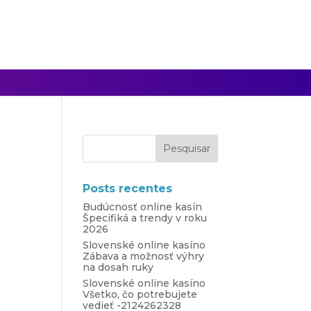
Posts recentes
Budúcnosť online kasín
Špecifiká a trendy v roku
2026
Slovenské online kasíno
Zábava a možnosť výhry
na dosah ruky
Slovenské online kasíno
Všetko, čo potrebujete
vedieť -2124262328