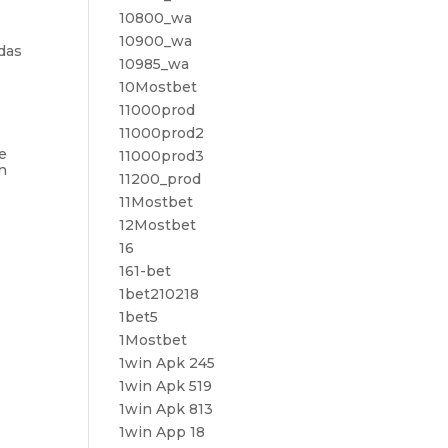
10800_wa
10900_wa
das
10985_wa
10Mostbet
11000prod
11000prod2
e
11000prod3
n
11200_prod
e
11Mostbet
12Mostbet
16
161-bet
1bet210218
1bet5
1Mostbet
1win Apk 245
1win Apk 519
1win Apk 813
1win App 18