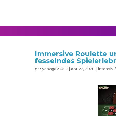
Immersive Roulette um
fesselndes Spielerleb
por
yanz@123457
|
abr 22, 2026
|
intensiv-