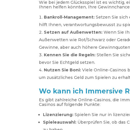
Wie bei jedem Glücksspiel ist es wichtig, e
Ihnen helfen könnten, Ihre Gewinnchance
Bankroll-Management:
Setzen Sie sich 
hilft Ihnen, verantwortungsbewusst zu spie
Setzen auf Außenwetten:
Wenn Sie Ihr
Außenwetten wie Rot/Schwarz oder Gerade
Gewinne, aber auch höhere Gewinnquoten
Kennen Sie die Regeln:
Stellen Sie sich
bevor Sie Echtgeld setzen.
Nutzen Sie Boni:
Viele Online-Casinos 
um zusätzliches Geld zum Spielen zu erhal
Wo kann ich Immersive R
Es gibt zahlreiche Online-Casinos, die Imm
Casinos auf folgende Punkte:
Lizenzierung:
Spielen Sie nur in lizenzi
Spieleauswahl:
Überprüfen Sie, ob das C
zu haben.