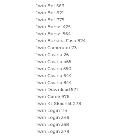
1win Bet 563
1win Bet 621
1win Bet 775
1win Bonus 425
1win Bonus 564
1win Burkina Faso 824
1win Cameroon 73
1win Casino 26
1win Casino 465
1win Casino 550
1win Casino 644
1win Casino 844
1win Download 571
1win Game 976
1win Kz Skachat 278
1win Login 114
1win Login 346
1win Login 358
1win Login 379