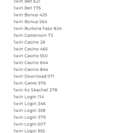
1win Bet 621
1win Bet 775
1win Bonus 425
1win Bonus 564
1win Burkina Faso 824
1win Cameroon 73
1win Casino 26
1win Casino 465
1win Casino 550
1win Casino 644
1win Casino 844
1win Download 571
1win Game 976
1win Kz Skachat 278
1win Login 114
1win Login 346
1win Login 358
1win Login 379
1win Login 507
1win Login 955