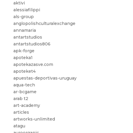
aktivi
alessiafilippi
als-group
anglopolishculturalexchange
annamaria
antartstudios
antartstudios806
apk-forge
apoteka1
apotekazasve.com
apoteket4
apuestas-deportivas-uruguay
aqua-tech
ar-bcgame
arab t2
art-academy
articles
artworks-unlimited
atagu
auroorganic