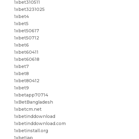
1xbet310511
1xbet3231025
1xbet4
1xbet5
1xbet50617
1xbet50712
1xbet6
1xbet60411
1xbet60618
1xbet7
1xbet8
1xbet80412
1xbet9
1xbetapp70714
1xBetBangladesh
1xbetcm.net
1xbetinddownload
1xbetinddownload.com
1xbetinstall.org
1xbetjap