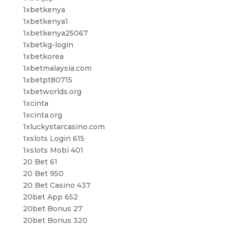
1xbetkenya
1xbetkenya1
1xbetkenya25067
1xbetkg-login
1xbetkorea
1xbetmalaysia.com
1xbetpt80715
1xbetworlds.org
1xcinta
1xcinta.org
1xluckystarcasino.com
1xslots Login 615
1xslots Mobi 401
20 Bet 61
20 Bet 950
20 Bet Casino 437
20bet App 652
20bet Bonus 27
20bet Bonus 320