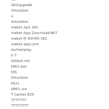
360upgrade
3Mostbet
4
4Mostbet
4rabet Apk 390
4rabet App Download 867
4rabet ऐप डाउनलोड 382
4rabet-app.com
4wheelplay
5-7
565bet.net
5853-bet
595
5Mostbet
66zz
6860_wa
7 Games 829
7777777
77777777