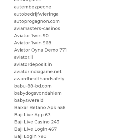
autembezpecne
autobedrijfwieringa
autoprogagnon.com
aviamasters-casinos
Aviator 1win 90
Aviator 1win 968
Aviator Oyna Demo 771
aviator.li
aviatordeposit.in
aviatorindiagame.net
awardhealthandsafety
babu-88-bd.com
babydogsvondahlem
babyswereld
Baixar Betano Apk 456
Baji Live App 63
Baji Live Casino 243
Baji Live Login 467
Baji Login 790