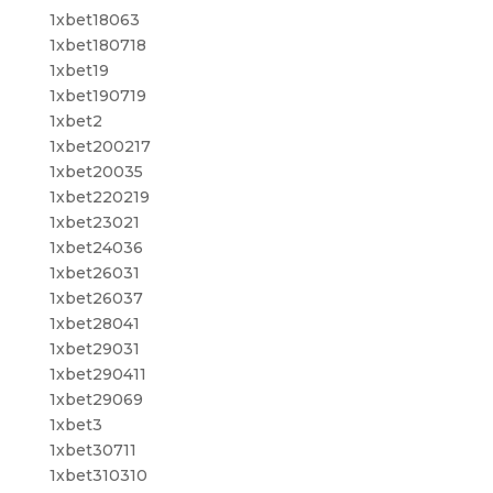
1xbet18063
1xbet180718
1xbet19
1xbet190719
1xbet2
1xbet200217
1xbet20035
1xbet220219
1xbet23021
1xbet24036
1xbet26031
1xbet26037
1xbet28041
1xbet29031
1xbet290411
1xbet29069
1xbet3
1xbet30711
1xbet310310