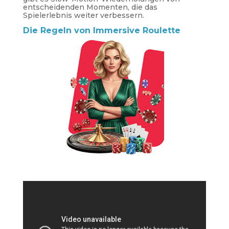
entscheidenden Momenten, die das
Spielerlebnis weiter verbessern.
Die Regeln von Immersive Roulette