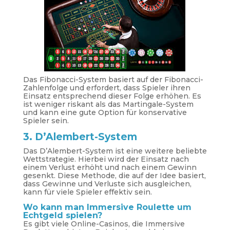
Das Fibonacci-System basiert auf der Fibonacci-
Zahlenfolge und erfordert, dass Spieler ihren
Einsatz entsprechend dieser Folge erhöhen. Es
ist weniger riskant als das Martingale-System
und kann eine gute Option für konservative
Spieler sein.
3. D’Alembert-System
Das D’Alembert-System ist eine weitere beliebte
Wettstrategie. Hierbei wird der Einsatz nach
einem Verlust erhöht und nach einem Gewinn
gesenkt. Diese Methode, die auf der Idee basiert,
dass Gewinne und Verluste sich ausgleichen,
kann für viele Spieler effektiv sein.
Wo kann man Immersive Roulette um
Echtgeld spielen?
Es gibt viele Online-Casinos, die Immersive