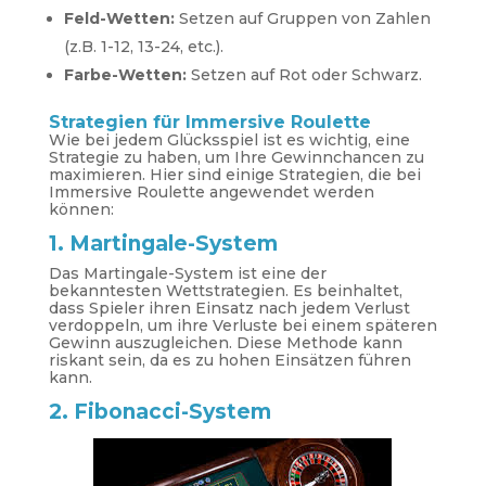
Feld-Wetten:
Setzen auf Gruppen von Zahlen
(z.B. 1-12, 13-24, etc.).
Farbe-Wetten:
Setzen auf Rot oder Schwarz.
Strategien für Immersive Roulette
Wie bei jedem Glücksspiel ist es wichtig, eine
Strategie zu haben, um Ihre Gewinnchancen zu
maximieren. Hier sind einige Strategien, die bei
Immersive Roulette angewendet werden
können:
1. Martingale-System
Das Martingale-System ist eine der
bekanntesten Wettstrategien. Es beinhaltet,
dass Spieler ihren Einsatz nach jedem Verlust
verdoppeln, um ihre Verluste bei einem späteren
Gewinn auszugleichen. Diese Methode kann
riskant sein, da es zu hohen Einsätzen führen
kann.
2. Fibonacci-System