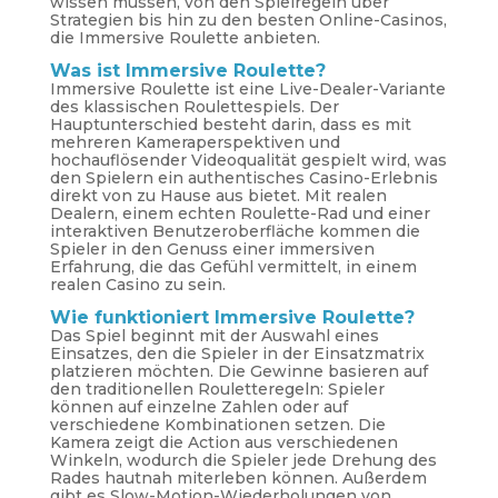
wissen müssen, von den Spielregeln über
Strategien bis hin zu den besten Online-Casinos,
die Immersive Roulette anbieten.
Was ist Immersive Roulette?
Immersive Roulette ist eine Live-Dealer-Variante
des klassischen Roulettespiels. Der
Hauptunterschied besteht darin, dass es mit
mehreren Kameraperspektiven und
hochauflösender Videoqualität gespielt wird, was
den Spielern ein authentisches Casino-Erlebnis
direkt von zu Hause aus bietet. Mit realen
Dealern, einem echten Roulette-Rad und einer
interaktiven Benutzeroberfläche kommen die
Spieler in den Genuss einer immersiven
Erfahrung, die das Gefühl vermittelt, in einem
realen Casino zu sein.
Wie funktioniert Immersive Roulette?
Das Spiel beginnt mit der Auswahl eines
Einsatzes, den die Spieler in der Einsatzmatrix
platzieren möchten. Die Gewinne basieren auf
den traditionellen Rouletteregeln: Spieler
können auf einzelne Zahlen oder auf
verschiedene Kombinationen setzen. Die
Kamera zeigt die Action aus verschiedenen
Winkeln, wodurch die Spieler jede Drehung des
Rades hautnah miterleben können. Außerdem
gibt es Slow-Motion-Wiederholungen von