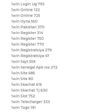
1win Login Ug 793
1win Online 122
1win Online 725
1win Oyna 550
1win Pakistan 370
1win Register 314
1win Register 750
1win Register 770
1win Registratsiya 279
1win Registratsiya 47
1win Sayt 559
1win Senegal Apk Ios 272
1win Site 685
1win Site 80
1win Skachat 616
1win Skachat Tj 630
1win Slot 752
1win Telecharger 333
1win Togo 191