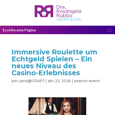
Escolha uma Página
Immersive Roulette um
Echtgeld Spielen – Ein
neues Niveau des
Casino-Erlebnisses
por
yanz@123457
|
abr 22, 2026
|
pepino-event