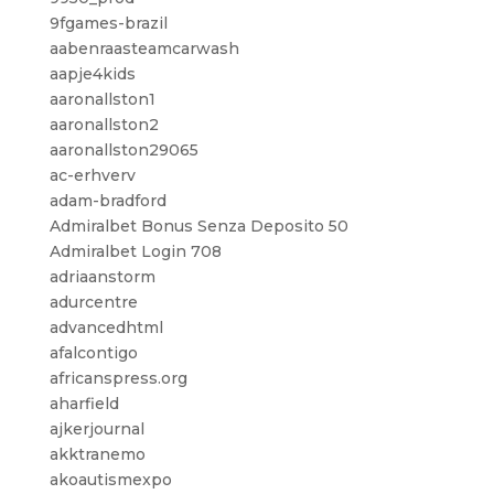
9fgames-brazil
aabenraasteamcarwash
aapje4kids
aaronallston1
aaronallston2
aaronallston29065
ac-erhverv
adam-bradford
Admiralbet Bonus Senza Deposito 50
Admiralbet Login 708
adriaanstorm
adurcentre
advancedhtml
afalcontigo
africanspress.org
aharfield
ajkerjournal
akktranemo
akoautismexpo