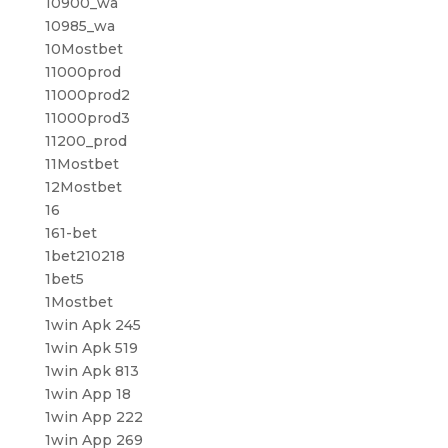
10900_wa
10985_wa
10Mostbet
11000prod
11000prod2
11000prod3
11200_prod
11Mostbet
12Mostbet
16
161-bet
1bet210218
1bet5
1Mostbet
1win Apk 245
1win Apk 519
1win Apk 813
1win App 18
1win App 222
1win App 269